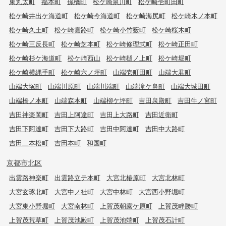
東丸太町
福本町
孫橋町
松ケ崎泉川町
松ケ崎壱町田町
松ケ崎井出ケ海道町
松ケ崎今海道町
松ケ崎海尻町
松ケ崎木ノ本町
松ケ崎久土町
松ケ崎雲路町
松ケ崎小竹薮町
松ケ崎桜木町
松ケ崎三反長町
松ケ崎芝本町
松ケ崎修理式町
松ケ崎正田町
松ケ崎杉ケ海道町
松ケ崎西山
松ケ崎樋ノ上町
松ケ崎堀町
松ケ崎横縄手町
松ケ崎六ノ坪町
山端壱町田町
山端大君町
山端大塚町
山端川原町
山端川端町
山端滝ケ鼻町
山端大城田町
山端橋ノ本町
山端森本町
山端柳ケ坪町
吉田泉殿町
吉田牛ノ宮町
吉田神楽岡町
吉田上阿達町
吉田上大路町
吉田近衛町
吉田下阿達町
吉田下大路町
吉田中阿達町
吉田中大路町
吉田二本松町
吉田本町
和国町
京都市北区
出雲路神楽町
出雲路立テ本町
大宮北椿原町
大宮北林町
大宮玄琢北町
大宮中ノ社町
大宮中林町
大宮西小野堀町
大宮東小野堀町
大宮南林町
上賀茂朝露ケ原町
上賀茂畔勝町
上賀茂荒草町
上賀茂池殿町
上賀茂池端町
上賀茂石計町