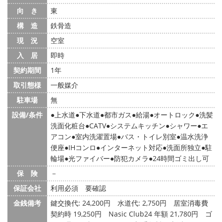
向 き
東
構 造
鉄骨造
現 況
空室
入 居
即時
契約期間
1年
取引態様
一般媒介
駐車場
無
設備/条件
上水道
下水道
都市ガス
給湯
オートロック
洗髪
洗面化粧台
CATV
システムキッチン
シャワー
エ
アコン
室内洗濯置場
バス・トイレ別室
温水洗浄
便座
IHコンロ
インターネット対応
洗面所独立
駐
輪場
光ファイバー
防犯カメラ
24時間ゴミ出し可
保 険
－
保証会社
利用必須 要確認
金銭備考
鍵交換代: 24,200円
水道代: 2,750円
居室消毒費
契約時 19,250円 Nasic Club24 年額 21,780円 ゴ