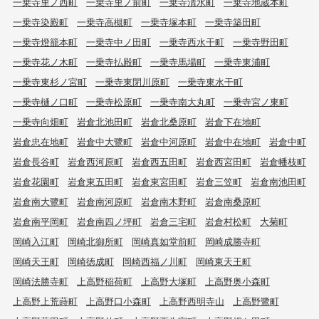
一乗寺里ノ西町
一乗寺里ノ前町
一乗寺清水町
一乗寺地蔵本町
一乗寺染殿町
一乗寺高槻町
一乗寺塚本町
一乗寺築田町
一乗寺燈籠本町
一乗寺中ノ田町
一乗寺西水干町
一乗寺野田町
一乗寺花ノ木町
一乗寺払殿町
一乗寺馬場町
一乗寺東浦町
一乗寺東杉ノ宮町
一乗寺東閉川原町
一乗寺東水干町
一乗寺樋ノ口町
一乗寺松原町
一乗寺南大丸町
一乗寺宮ノ東町
一乗寺向畑町
岩倉北池田町
岩倉北桑原町
岩倉下在地町
岩倉忠在地町
岩倉中大鷺町
岩倉中河原町
岩倉中在地町
岩倉中町
岩倉長谷町
岩倉西河原町
岩倉西五田町
岩倉西宮田町
岩倉幡枝町
岩倉花園町
岩倉東五田町
岩倉東宮田町
岩倉三笠町
岩倉南池田町
岩倉南大鷺町
岩倉南河原町
岩倉南木野町
岩倉南桑原町
岩倉南平岡町
岩倉南四ノ坪町
岩倉三宅町
岩倉村松町
大菊町
岡崎入江町
岡崎北御所町
岡崎真如堂前町
岡崎成勝寺町
岡崎天王町
岡崎徳成町
岡崎西福ノ川町
岡崎東天王町
岡崎法勝寺町
上高野稲荷町
上高野大塚町
上高野奥小森町
上高野上荒蒔町
上高野口小森町
上高野西明寺山
上高野鷺町