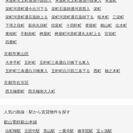
米屋町丸太町通油小路西入
米屋町丸太町通油小路東入
米屋町
栄町河原町通今出川下る
栄町石薬師通河原西入
栄町
栄町河原町通石薬師上る
栄町河原町通石薬師下る
桜木町
三栄町
下塔之段町
新烏丸頭町
信富町
十四軒町
青龍町
鶴山町
出水町
東桜町
不動前町
桝屋町
桝屋町河原町通丸太町上る
宮垣町
四番町
京都市東山区
大井手町
五軒町
五軒町三条通白川橋下る東入
五軒町三条通白川橋東入
五軒町白川筋三条下る
西町
柚之木町
京都市右京区
西京極郡町
西京極南大入町
人気の路線・駅から賃貸物件を探す
叡山電鉄叡山本線
出町柳駅
元田中駅
茶山駅
一乗寺駅
修学院駅
宝ヶ池駅