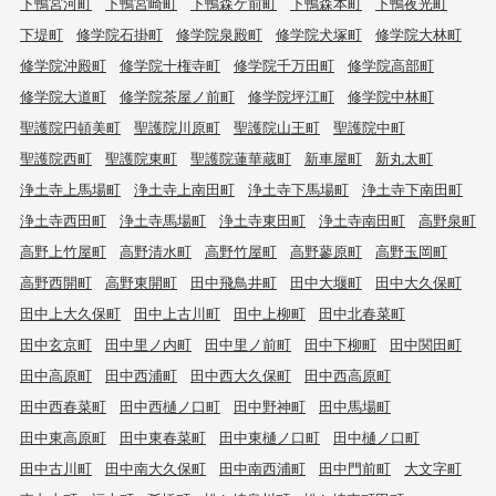
下鴨宮河町
下鴨宮崎町
下鴨森ケ前町
下鴨森本町
下鴨夜光町
下堤町
修学院石掛町
修学院泉殿町
修学院犬塚町
修学院大林町
修学院沖殿町
修学院十権寺町
修学院千万田町
修学院高部町
修学院大道町
修学院茶屋ノ前町
修学院坪江町
修学院中林町
聖護院円頓美町
聖護院川原町
聖護院山王町
聖護院中町
聖護院西町
聖護院東町
聖護院蓮華蔵町
新車屋町
新丸太町
浄土寺上馬場町
浄土寺上南田町
浄土寺下馬場町
浄土寺下南田町
浄土寺西田町
浄土寺馬場町
浄土寺東田町
浄土寺南田町
高野泉町
高野上竹屋町
高野清水町
高野竹屋町
高野蓼原町
高野玉岡町
高野西開町
高野東開町
田中飛鳥井町
田中大堰町
田中大久保町
田中上大久保町
田中上古川町
田中上柳町
田中北春菜町
田中玄京町
田中里ノ内町
田中里ノ前町
田中下柳町
田中関田町
田中高原町
田中西浦町
田中西大久保町
田中西高原町
田中西春菜町
田中西樋ノ口町
田中野神町
田中馬場町
田中東高原町
田中東春菜町
田中東樋ノ口町
田中樋ノ口町
田中古川町
田中南大久保町
田中南西浦町
田中門前町
大文字町