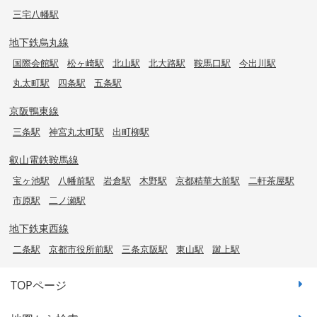
三宅八幡駅
地下鉄烏丸線
国際会館駅
松ヶ崎駅
北山駅
北大路駅
鞍馬口駅
今出川駅
丸太町駅
四条駅
五条駅
京阪鴨東線
三条駅
神宮丸太町駅
出町柳駅
叡山電鉄鞍馬線
宝ヶ池駅
八幡前駅
岩倉駅
木野駅
京都精華大前駅
二軒茶屋駅
市原駅
二ノ瀬駅
地下鉄東西線
二条駅
京都市役所前駅
三条京阪駅
東山駅
蹴上駅
TOPページ