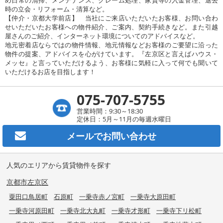
時の立会・リフォーム・清算など。
【仲介・京都大学前店】 当社にご来店いただいたお客様、お問い合わ
せいただいたお客様への物件紹介、ご案内、契約手続きなど。また引越
屋さんのご紹介、インターネット環境についてのアドバイスなど。
地元密着店ならではの物件情報、地元情報などお客様のご要望に沿った
物件の提案、アドバイスを心がけています。『左京区と言えばハウス・
メッセ』と言っていただけるよう、お客様に気軽に入って何でも聞いて
いただけるお店を目指します！
075-707-5755
営業時間：9:30～18:30
定休日：5月～11月の毎週水曜日
メールで
お問い合わせ
人気のエリアから賃貸物件を探す
京都市左京区
粟田口鳥居町
石原町
一乗寺赤ノ宮町
一乗寺大原田町
一乗寺河原田町
一乗寺北大丸町
一乗寺才形町
一乗寺下リ松町