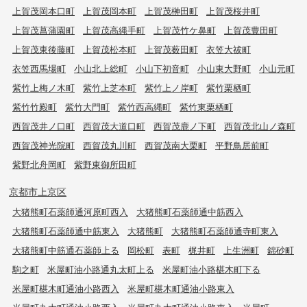
上賀茂岡本口町
上賀茂岡本町
上賀茂榊田町
上賀茂桜井町
上賀茂菖蒲園町
上賀茂高縄手町
上賀茂竹ケ鼻町
上賀茂豊田町
上賀茂東後藤町
上賀茂松本町
上賀茂薮田町
衣笠大祓町
衣笠西馬場町
小山北上総町
小山下初音町
小山東大野町
小山元町
紫竹上梅ノ木町
紫竹上芝本町
紫竹上ノ岸町
紫竹栗栖町
紫竹竹殿町
紫竹大門町
紫竹西高縄町
紫竹東栗栖町
西賀茂井ノ口町
西賀茂大道口町
西賀茂鹿ノ下町
西賀茂北山ノ森町
西賀茂神光院町
西賀茂丸川町
西賀茂南大栗町
平野鳥居前町
紫野北舟岡町
紫野東御所田町
京都市上京区
大猪熊町石薬師通河原町西入
大猪熊町石薬師通中筋西入
大猪熊町石薬師通中筋東入
大猪熊町
大猪熊町石薬師通寺町東入
大猪熊町中筋通石薬師上る
岡松町
表町
梶井町
上生洲町
錦砂町
駒之町
米屋町油小路通丸太町上る
米屋町油小路椹木町下る
米屋町椹木町通油小路西入
米屋町椹木町通油小路東入