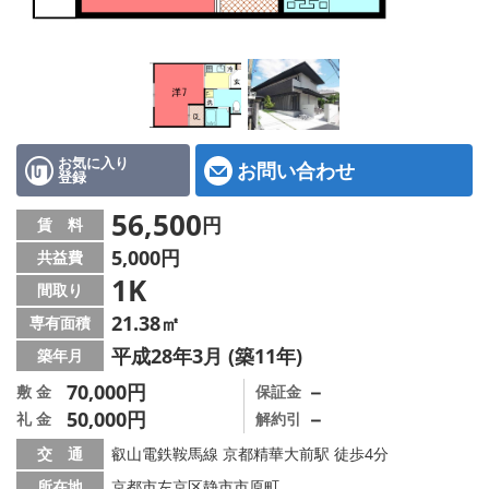
特選物件
ハウスメーカー施工特集！
路線·駅から探す
IT重説について
お気に入り
お問い合わせ
登録
スタッフ紹介
56,500
円
賃 料
5,000円
共益費
賃貸管理の北白川店
1K
間取り
店舗情報·アクセス
21.38㎡
専有面積
平成28年3月 (築11年)
築年月
会社概要
70,000円
－
敷 金
保証金
50,000円
－
礼 金
解約引
メールでお問い合わせ
交 通
叡山電鉄鞍馬線 京都精華大前駅 徒歩4分
所在地
京都市左京区静市市原町