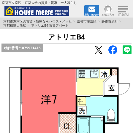
×
京都市左京区・京都大学の賃貸・貸家・一人暮らし
問い合わせ
お気に入り
TOPページ
京都市左京区の賃貸・貸家ならハウス・メッセ
京都市左京区
静市市原町
京都精華大前駅
アトリエB4 賃貸アパート
地図から検索
アトリエB4
物件番号/
1075931415
地域から検索
京都大学＆京都芸術大学生さんに
書類DL & 入居者さまへ
家族で住むならマンション？賃家？
一人暮らしの物件特集
ペット相談OKの賃貸！