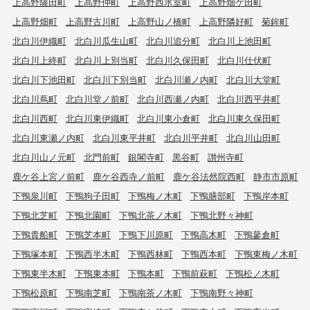
上高野薩田町
上高野仲町
上高野西氷室町
上高野畑ケ田町
上高野畑町
上高野古川町
上高野山ノ橋町
上高野隣好町
菊鉾町
北白川伊織町
北白川瓜生山町
北白川追分町
北白川上池田町
北白川上終町
北白川上別当町
北白川久保田町
北白川仕伏町
北白川下池田町
北白川下別当町
北白川瀬ノ内町
北白川大堂町
北白川蔦町
北白川堂ノ前町
北白川西瀬ノ内町
北白川西平井町
北白川西町
北白川東伊織町
北白川東小倉町
北白川東久保田町
北白川東瀬ノ内町
北白川東平井町
北白川平井町
北白川山田町
北白川山ノ元町
北門前町
銀閣寺町
黒谷町
讃州寺町
鹿ケ谷上宮ノ前町
鹿ケ谷西寺ノ前町
鹿ケ谷法然院西町
静市市原町
下鴨泉川町
下鴨狗子田町
下鴨梅ノ木町
下鴨膳部町
下鴨岸本町
下鴨北芝町
下鴨北園町
下鴨北茶ノ木町
下鴨北野々神町
下鴨貴船町
下鴨芝本町
下鴨下川原町
下鴨高木町
下鴨蓼倉町
下鴨塚本町
下鴨西半木町
下鴨西林町
下鴨西本町
下鴨東梅ノ木町
下鴨東半木町
下鴨東本町
下鴨本町
下鴨前萩町
下鴨松ノ木町
下鴨松原町
下鴨南芝町
下鴨南茶ノ木町
下鴨南野々神町