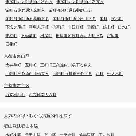
米屋町丸太町通油小路西入
米屋町丸太町通油小路東入
栄町石薬師通河原西入
栄町河原町通石薬師上る
栄町河原町通石薬師下る
栄町河原町通今出川下る
栄町
桜木町
下塔之段町
新烏丸頭町
信富町
十四軒町
青龍町
鶴山町
出水町
東桜町
不動前町
桝屋町
桝屋町河原町通丸太町上る
宮垣町
四番町
京都市東山区
大井手町
五軒町
五軒町三条通白川橋下る東入
五軒町三条通白川橋東入
五軒町白川筋三条下る
西町
柚之木町
京都市右京区
西京極郡町
西京極南大入町
人気の路線・駅から賃貸物件を探す
叡山電鉄叡山本線
出町柳駅
元田中駅
茶山駅
一乗寺駅
修学院駅
宝ヶ池駅