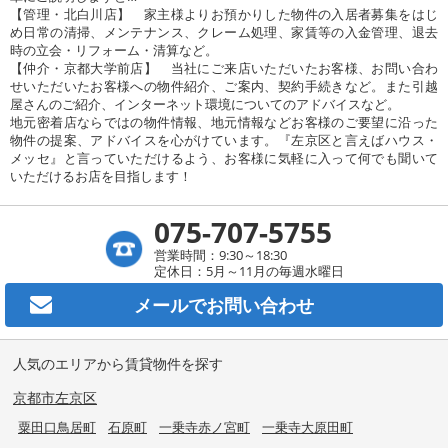
【管理・北白川店】 家主様よりお預かりした物件の入居者募集をはじ
め日常の清掃、メンテナンス、クレーム処理、家賃等の入金管理、退去
時の立会・リフォーム・清算など。
【仲介・京都大学前店】 当社にご来店いただいたお客様、お問い合わ
せいただいたお客様への物件紹介、ご案内、契約手続きなど。また引越
屋さんのご紹介、インターネット環境についてのアドバイスなど。
地元密着店ならではの物件情報、地元情報などお客様のご要望に沿った
物件の提案、アドバイスを心がけています。『左京区と言えばハウス・
メッセ』と言っていただけるよう、お客様に気軽に入って何でも聞いて
いただけるお店を目指します！
075-707-5755
営業時間：9:30～18:30
定休日：5月～11月の毎週水曜日
メールで
お問い合わせ
人気のエリアから賃貸物件を探す
京都市左京区
粟田口鳥居町
石原町
一乗寺赤ノ宮町
一乗寺大原田町