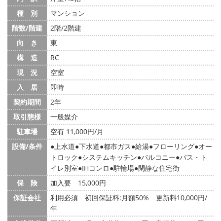
種 別
マンション
階数/階建
2階/2階建
向 き
東
構 造
RC
現 況
空室
入 居
即時
契約期間
2年
取引態様
一般媒介
駐車場
空有 11,000円/月
設備/条件
上水道
下水道
都市ガス
給湯
フローリング
オー
トロック
システムキッチン
バルコニー
バス・ト
イレ別室
IHコンロ
駐輪場
閑静な住宅街
保 険
加入要 15,000円
保証会社
利用必須 初回保証料:月額50% 更新料10,000円/
年