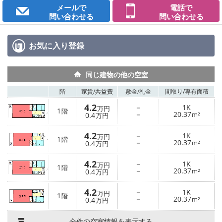
メールで
電話で
問い合わせる
問い合わせる
お気に入り
登録
同じ建物の他の空室
階
家賃/
共益費
敷金/
礼金
間取り/
専有面積
4.2
－
1K
万円
1
階
－
20.37
0.4
m²
万円
4.2
－
1K
万円
1
階
－
20.37
0.4
m²
万円
4.2
－
1K
万円
1
階
－
20.37
0.4
m²
万円
4.2
－
1K
万円
1
階
－
20.37
0.4
m²
万円
全件の空室情報を表示する