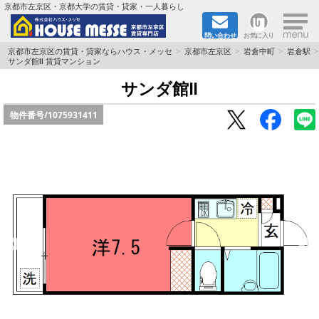
×
京都市左京区・京都大学の賃貸・貸家・一人暮らし
問い合わせ
お気に入り
TOPページ
京都市左京区の賃貸・貸家ならハウス・メッセ
京都市左京区
岩倉中町
岩倉駅
サンダ館Ⅱ 賃貸マンション
地図から検索
サンダ館Ⅱ
物件番号/
1075931411
地域から検索
京都大学＆京都芸術大学生さんに
書類DL & 入居者さまへ
家族で住むならマンション？賃家？
一人暮らしの物件特集
ペット相談OKの賃貸！