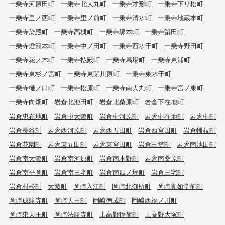
一乗寺河原田町
一乗寺北大丸町
一乗寺才形町
一乗寺下リ松町
一乗寺里ノ西町
一乗寺里ノ前町
一乗寺清水町
一乗寺地蔵本町
一乗寺染殿町
一乗寺高槻町
一乗寺塚本町
一乗寺築田町
一乗寺燈籠本町
一乗寺中ノ田町
一乗寺西水干町
一乗寺野田町
一乗寺花ノ木町
一乗寺払殿町
一乗寺馬場町
一乗寺東浦町
一乗寺東杉ノ宮町
一乗寺東閉川原町
一乗寺東水干町
一乗寺樋ノ口町
一乗寺松原町
一乗寺南大丸町
一乗寺宮ノ東町
一乗寺向畑町
岩倉北池田町
岩倉北桑原町
岩倉下在地町
岩倉忠在地町
岩倉中大鷺町
岩倉中河原町
岩倉中在地町
岩倉中町
岩倉長谷町
岩倉西河原町
岩倉西五田町
岩倉西宮田町
岩倉幡枝町
岩倉花園町
岩倉東五田町
岩倉東宮田町
岩倉三笠町
岩倉南池田町
岩倉南大鷺町
岩倉南河原町
岩倉南木野町
岩倉南桑原町
岩倉南平岡町
岩倉南三宅町
岩倉南四ノ坪町
岩倉三宅町
岩倉村松町
大菊町
岡崎入江町
岡崎北御所町
岡崎真如堂前町
岡崎成勝寺町
岡崎天王町
岡崎徳成町
岡崎西福ノ川町
岡崎東天王町
岡崎法勝寺町
上高野稲荷町
上高野大塚町