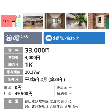
特選物件
ハウスメーカー施工特集！
路線·駅から探す
IT重説について
お気に入り
お問い合わせ
登録
スタッフ紹介
33,000
円
賃 料
4,000円
共益費
賃貸管理の北白川店
1K
間取り
店舗情報·アクセス
20.37㎡
専有面積
平成6年2月 (築33年)
築年月
会社概要
0円
－
敷 金
保証金
49,500円
－
礼 金
解約引
メールでお問い合わせ
交 通
叡山電鉄鞍馬線 岩倉駅 徒歩9分
叡山電鉄鞍馬線 八幡前駅 徒歩13分