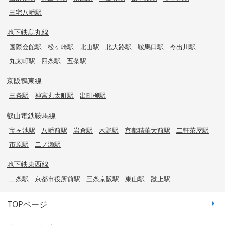
三宅八幡駅
地下鉄烏丸線
国際会館駅
松ヶ崎駅
北山駅
北大路駅
鞍馬口駅
今出川駅
丸太町駅
四条駅
五条駅
京阪鴨東線
三条駅
神宮丸太町駅
出町柳駅
叡山電鉄鞍馬線
宝ヶ池駅
八幡前駅
岩倉駅
木野駅
京都精華大前駅
二軒茶屋駅
市原駅
二ノ瀬駅
地下鉄東西線
二条駅
京都市役所前駅
三条京阪駅
東山駅
蹴上駅
TOPページ