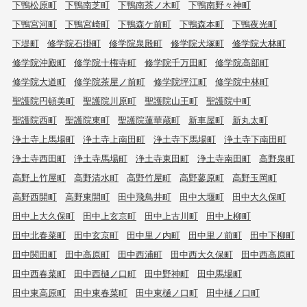
下鴨松原町
下鴨南芝町
下鴨南茶ノ木町
下鴨南野々神町
下鴨宮河町
下鴨宮崎町
下鴨森ケ前町
下鴨森本町
下鴨夜光町
下堤町
修学院石掛町
修学院泉殿町
修学院犬塚町
修学院大林町
修学院沖殿町
修学院十権寺町
修学院千万田町
修学院高部町
修学院大道町
修学院茶屋ノ前町
修学院坪江町
修学院中林町
聖護院円頓美町
聖護院川原町
聖護院山王町
聖護院中町
聖護院西町
聖護院東町
聖護院蓮華蔵町
新車屋町
新丸太町
浄土寺上馬場町
浄土寺上南田町
浄土寺下馬場町
浄土寺下南田町
浄土寺西田町
浄土寺馬場町
浄土寺東田町
浄土寺南田町
高野泉町
高野上竹屋町
高野清水町
高野竹屋町
高野蓼原町
高野玉岡町
高野西開町
高野東開町
田中飛鳥井町
田中大堰町
田中大久保町
田中上大久保町
田中上玄京町
田中上古川町
田中上柳町
田中北春菜町
田中玄京町
田中里ノ内町
田中里ノ前町
田中下柳町
田中関田町
田中高原町
田中西浦町
田中西大久保町
田中西高原町
田中西春菜町
田中西樋ノ口町
田中野神町
田中馬場町
田中東高原町
田中東春菜町
田中東樋ノ口町
田中樋ノ口町