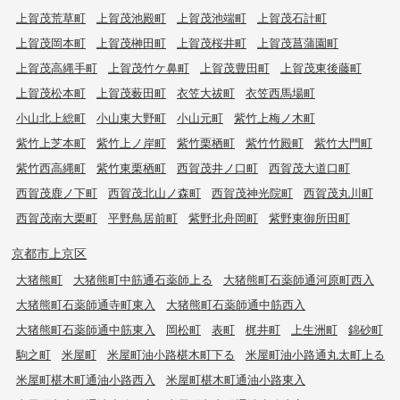
上賀茂荒草町
上賀茂池殿町
上賀茂池端町
上賀茂石計町
上賀茂岡本町
上賀茂榊田町
上賀茂桜井町
上賀茂菖蒲園町
上賀茂高縄手町
上賀茂竹ケ鼻町
上賀茂豊田町
上賀茂東後藤町
上賀茂松本町
上賀茂薮田町
衣笠大祓町
衣笠西馬場町
小山北上総町
小山東大野町
小山元町
紫竹上梅ノ木町
紫竹上芝本町
紫竹上ノ岸町
紫竹栗栖町
紫竹竹殿町
紫竹大門町
紫竹西高縄町
紫竹東栗栖町
西賀茂井ノ口町
西賀茂大道口町
西賀茂鹿ノ下町
西賀茂北山ノ森町
西賀茂神光院町
西賀茂丸川町
西賀茂南大栗町
平野鳥居前町
紫野北舟岡町
紫野東御所田町
京都市上京区
大猪熊町
大猪熊町中筋通石薬師上る
大猪熊町石薬師通河原町西入
大猪熊町石薬師通寺町東入
大猪熊町石薬師通中筋西入
大猪熊町石薬師通中筋東入
岡松町
表町
梶井町
上生洲町
錦砂町
駒之町
米屋町
米屋町油小路椹木町下る
米屋町油小路通丸太町上る
米屋町椹木町通油小路西入
米屋町椹木町通油小路東入