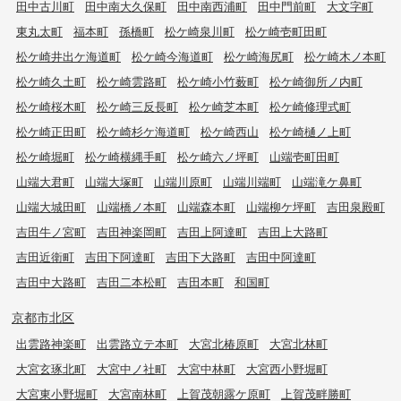
田中古川町
田中南大久保町
田中南西浦町
田中門前町
大文字町
東丸太町
福本町
孫橋町
松ケ崎泉川町
松ケ崎壱町田町
松ケ崎井出ケ海道町
松ケ崎今海道町
松ケ崎海尻町
松ケ崎木ノ本町
松ケ崎久土町
松ケ崎雲路町
松ケ崎小竹薮町
松ケ崎御所ノ内町
松ケ崎桜木町
松ケ崎三反長町
松ケ崎芝本町
松ケ崎修理式町
松ケ崎正田町
松ケ崎杉ケ海道町
松ケ崎西山
松ケ崎樋ノ上町
松ケ崎堀町
松ケ崎横縄手町
松ケ崎六ノ坪町
山端壱町田町
山端大君町
山端大塚町
山端川原町
山端川端町
山端滝ケ鼻町
山端大城田町
山端橋ノ本町
山端森本町
山端柳ケ坪町
吉田泉殿町
吉田牛ノ宮町
吉田神楽岡町
吉田上阿達町
吉田上大路町
吉田近衛町
吉田下阿達町
吉田下大路町
吉田中阿達町
吉田中大路町
吉田二本松町
吉田本町
和国町
京都市北区
出雲路神楽町
出雲路立テ本町
大宮北椿原町
大宮北林町
大宮玄琢北町
大宮中ノ社町
大宮中林町
大宮西小野堀町
大宮東小野堀町
大宮南林町
上賀茂朝露ケ原町
上賀茂畔勝町