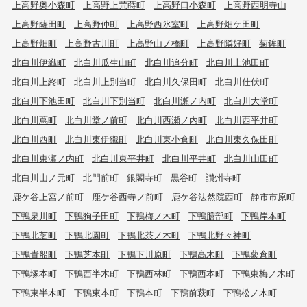
上高野奥小森町
上高野上荒蒔町
上高野口小森町
上高野西明寺山
上高野薩田町
上高野仲町
上高野西氷室町
上高野畑ケ田町
上高野畑町
上高野古川町
上高野山ノ橋町
上高野隣好町
菊鉾町
北白川伊織町
北白川瓜生山町
北白川追分町
北白川上池田町
北白川上終町
北白川上別当町
北白川久保田町
北白川仕伏町
北白川下池田町
北白川下別当町
北白川瀬ノ内町
北白川大堂町
北白川蔦町
北白川堂ノ前町
北白川西瀬ノ内町
北白川西平井町
北白川西町
北白川東伊織町
北白川東小倉町
北白川東久保田町
北白川東瀬ノ内町
北白川東平井町
北白川平井町
北白川山田町
北白川山ノ元町
北門前町
銀閣寺町
黒谷町
讃州寺町
鹿ケ谷上宮ノ前町
鹿ケ谷西寺ノ前町
鹿ケ谷法然院西町
静市市原町
下鴨泉川町
下鴨狗子田町
下鴨梅ノ木町
下鴨膳部町
下鴨岸本町
下鴨北芝町
下鴨北園町
下鴨北茶ノ木町
下鴨北野々神町
下鴨貴船町
下鴨芝本町
下鴨下川原町
下鴨高木町
下鴨蓼倉町
下鴨塚本町
下鴨西半木町
下鴨西林町
下鴨西本町
下鴨東梅ノ木町
下鴨東半木町
下鴨東本町
下鴨本町
下鴨前萩町
下鴨松ノ木町