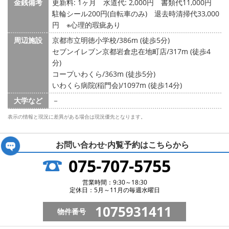
金銭備考
更新料: 1ヶ月
水道代: 2,000円
書類代11,000円
駐輪シール200円(自転車のみ) 退去時清掃代33,000
円 ※心理的瑕疵あり
周辺施設
京都市立明徳小学校/386m (徒歩5分)
セブンイレブン京都岩倉忠在地町店/317m (徒歩4
分)
コープいわくら/363m (徒歩5分)
いわくら病院(稲門会)/1097m (徒歩14分)
大学など
－
表示の情報と現況に差異がある場合は現況優先となります。
お問い合わせ·内覧予約は
こちらから
075-707-5755
営業時間：9:30～18:30
定休日：5月～11月の毎週水曜日
1075931411
物件番号