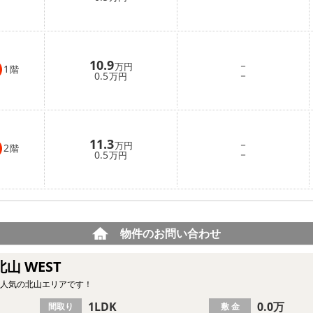
10.9
－
万円
1
階
－
0.5
万円
11.3
－
万円
2
階
－
0.5
万円
物件のお問い合わせ
北山 WEST
！人気の北山エリアです！
1LDK
0.0万
間取り
敷 金