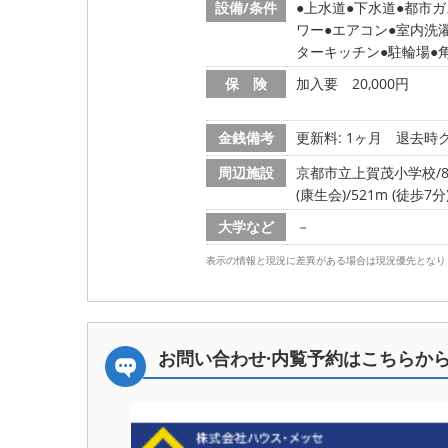
設備/条件
上水道
下水道
都市ガ
ワー
エアコン
室内洗
ターキッチン
駐輪場
保 険
加入要 20,000円
金銭備考
更新料: 1ヶ月
退去時ク
周辺施設
京都市立上賀茂小学校/88
(康生会)/521m (徒歩7分
大学など
－
表示の情報と現況に差異がある場合は現況優先となり
お問い合わせ·内覧予約は
こちらか