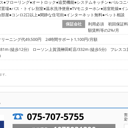
ス
フローリング
オートロック
追焚機能
システムキッチン
バルコニ
濯置場
バス・トイレ別室
温水洗浄便座
TVモニターホン
浴室乾燥
イ
角部屋
コンロ2口以上
閑静な住宅街
インターネット無料
ペット相談
保証会社
利用必須 初回保証料:
額賃料等の2%/月
リーニング代49,500円 24時間サポート1,100円/月額
1m (徒歩12分)
ローソン上賀茂榊田町店/332m (徒歩5分)
フレスコ北
)
ます。
ら
075-707-5755
営
定