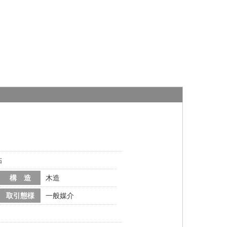
帖
構 造
木造
取引態様
一般媒介