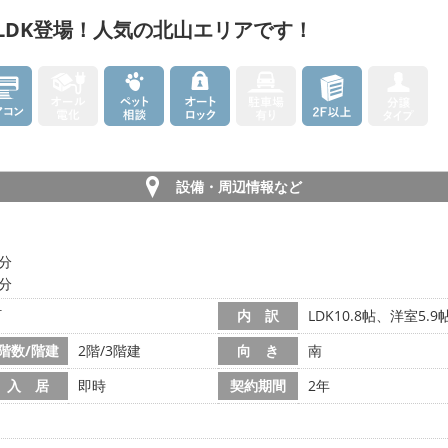
LDK登場！人気の北山エリアです！
設備・周辺情報など
8分
2分
町
内 訳
LDK10.8帖、洋室5.9
階数/階建
2階/3階建
向 き
南
入 居
即時
契約期間
2年