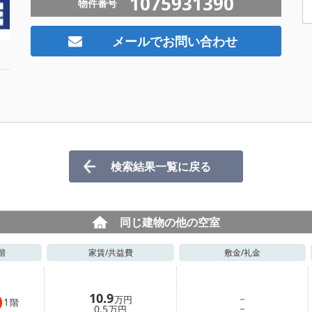
1075931390
物件番号
メールでお問い合わせ
検索結果一覧に戻る
同じ建物の他の空室
階
家賃/
共益費
敷金/
礼金
10.9
－
万円
1
階
－
0.5
万円