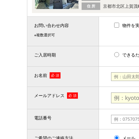
京都市北区上賀茂
住 所
お問い合わせ内容
物件を
※複数選択可
ご入居時期
できる
お名前
必 須
メールアドレス
必 須
電話番号
ご希望のご連絡方法
メール