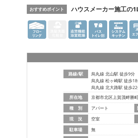
ハウスメーカー施工の1
おすすめポイント
路線/駅
烏丸線 北山駅 徒歩9分
烏丸線 松ヶ崎駅 徒歩1
烏丸線 北大路駅 徒歩2
所在地
京都市北区上賀茂畔勝
種 別
アパート
現 況
空室
駐車場
無