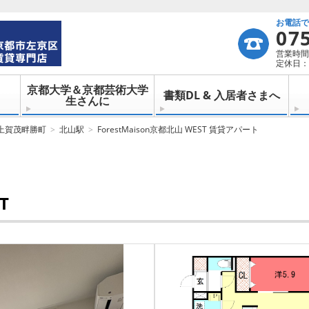
お電話
07
営業時間：
定休日：
京都大学＆京都芸術大学
書類DL & 入居者さまへ
生さんに
上賀茂畔勝町
北山駅
ForestMaison京都北山 WEST 賃貸アパート
T