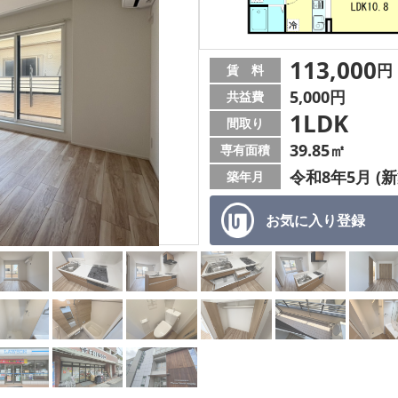
113,000
円
賃 料
5,000円
共益費
1LDK
間取り
39.85㎡
専有面積
令和8年5月 (新
築年月
お気に入り
登録