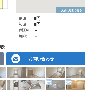
大きな地図で見る
0円
敷 金
0円
礼 金
－
保証金
－
解約引
築)
お問い合わせ