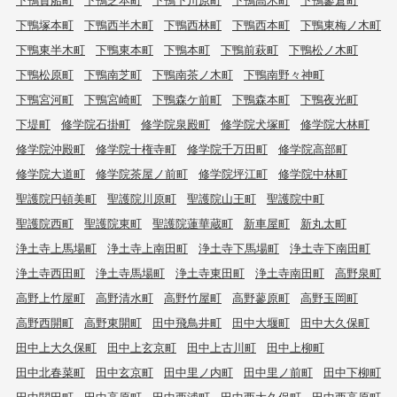
下鴨塚本町
下鴨西半木町
下鴨西林町
下鴨西本町
下鴨東梅ノ木町
下鴨東半木町
下鴨東本町
下鴨本町
下鴨前萩町
下鴨松ノ木町
下鴨松原町
下鴨南芝町
下鴨南茶ノ木町
下鴨南野々神町
下鴨宮河町
下鴨宮崎町
下鴨森ケ前町
下鴨森本町
下鴨夜光町
下堤町
修学院石掛町
修学院泉殿町
修学院犬塚町
修学院大林町
修学院沖殿町
修学院十権寺町
修学院千万田町
修学院高部町
修学院大道町
修学院茶屋ノ前町
修学院坪江町
修学院中林町
聖護院円頓美町
聖護院川原町
聖護院山王町
聖護院中町
聖護院西町
聖護院東町
聖護院蓮華蔵町
新車屋町
新丸太町
浄土寺上馬場町
浄土寺上南田町
浄土寺下馬場町
浄土寺下南田町
浄土寺西田町
浄土寺馬場町
浄土寺東田町
浄土寺南田町
高野泉町
高野上竹屋町
高野清水町
高野竹屋町
高野蓼原町
高野玉岡町
高野西開町
高野東開町
田中飛鳥井町
田中大堰町
田中大久保町
田中上大久保町
田中上玄京町
田中上古川町
田中上柳町
田中北春菜町
田中玄京町
田中里ノ内町
田中里ノ前町
田中下柳町
田中関田町
田中高原町
田中西浦町
田中西大久保町
田中西高原町