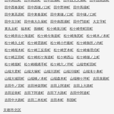
田中西春菜町
田中西樋ノ口町
田中野神町
田中馬場町
田中東高原町
田中東春菜町
田中東樋ノ口町
田中樋ノ口町
田中古川町
田中南大久保町
田中南西浦町
田中門前町
大文字町
東丸太町
福本町
孫橋町
松ケ崎泉川町
松ケ崎壱町田町
松ケ崎井出ケ海道町
松ケ崎今海道町
松ケ崎海尻町
松ケ崎木ノ本町
松ケ崎久土町
松ケ崎雲路町
松ケ崎小竹薮町
松ケ崎御所ノ内町
松ケ崎桜木町
松ケ崎三反長町
松ケ崎芝本町
松ケ崎修理式町
松ケ崎正田町
松ケ崎杉ケ海道町
松ケ崎西山
松ケ崎樋ノ上町
松ケ崎堀町
松ケ崎横縄手町
松ケ崎六ノ坪町
山端壱町田町
山端大君町
山端大塚町
山端川原町
山端川端町
山端滝ケ鼻町
山端大城田町
山端橋ノ本町
山端森本町
山端柳ケ坪町
吉田泉殿町
吉田牛ノ宮町
吉田神楽岡町
吉田上阿達町
吉田上大路町
吉田近衛町
吉田下阿達町
吉田下大路町
吉田中阿達町
吉田中大路町
吉田二本松町
吉田本町
和国町
京都市北区