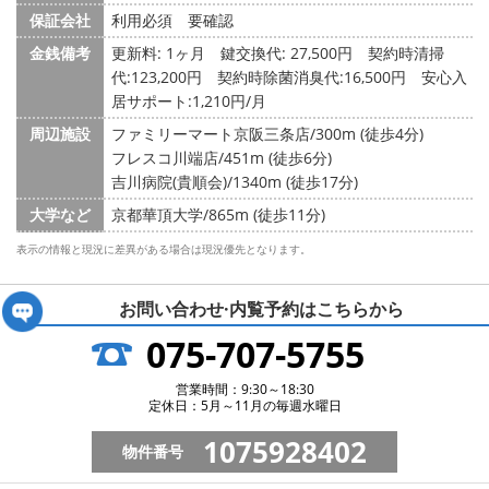
保証会社
利用必須 要確認
金銭備考
更新料: 1ヶ月
鍵交換代: 27,500円
契約時清掃
代:123,200円 契約時除菌消臭代:16,500円 安心入
居サポート:1,210円/月
周辺施設
ファミリーマート京阪三条店/300m (徒歩4分)
フレスコ川端店/451m (徒歩6分)
吉川病院(貴順会)/1340m (徒歩17分)
大学など
京都華頂大学/865m (徒歩11分)
表示の情報と現況に差異がある場合は現況優先となります。
お問い合わせ·内覧予約は
こちらから
075-707-5755
営業時間：9:30～18:30
定休日：5月～11月の毎週水曜日
1075928402
物件番号