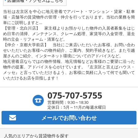
店舗情報・アクセスはこちら
当社は左京区を中心に地元密着でアパート・マンション・貸家・駐車
場・店舗等の賃貸物件の管理・仲介を行っております。当社の業務を簡
単にご説明しますと…
【管理・北白川店】 家主様よりお預かりした物件の入居者募集をはじ
め日常の清掃、メンテナンス、クレーム処理、家賃等の入金管理、退去
時の立会・リフォーム・清算など。
【仲介・京都大学前店】 当社にご来店いただいたお客様、お問い合わ
せいただいたお客様への物件紹介、ご案内、契約手続きなど。また引越
屋さんのご紹介、インターネット環境についてのアドバイスなど。
地元密着店ならではの物件情報、地元情報などお客様のご要望に沿った
物件の提案、アドバイスを心がけています。『左京区と言えばハウス・
メッセ』と言っていただけるよう、お客様に気軽に入って何でも聞いて
いただけるお店を目指します！
075-707-5755
営業時間：9:30～18:30
定休日：5月～11月の毎週水曜日
メールで
お問い合わせ
人気のエリアから賃貸物件を探す