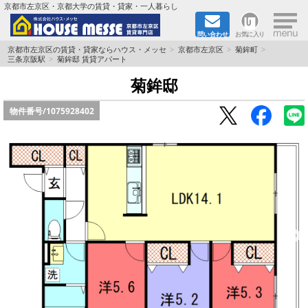
×
京都市左京区・京都大学の賃貸・貸家・一人暮らし
問い合わせ
お気に入り
TOPページ
京都市左京区の賃貸・貸家ならハウス・メッセ
京都市左京区
菊鉾町
三条京阪駅
菊鉾邸 賃貸アパート
地図から検索
菊鉾邸
物件番号/
1075928402
地域から検索
京都大学＆京都芸術大学生さんに
書類DL & 入居者さまへ
家族で住むならマンション？賃家？
一人暮らしの物件特集
ペット相談OKの賃貸！