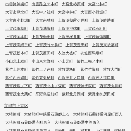
出雲路神楽町
出雲路立テ本町
大宮北椿原町
大宮北林町
大宮玄琢北町
大宮中ノ社町
大宮中林町
大宮西小野堀町
大宮東小野堀町
大宮南林町
上賀茂朝露ケ原町
上賀茂畔勝町
上賀茂荒草町
上賀茂池殿町
上賀茂池端町
上賀茂石計町
上賀茂岡本町
上賀茂榊田町
上賀茂桜井町
上賀茂菖蒲園町
上賀茂高縄手町
上賀茂竹ケ鼻町
上賀茂豊田町
上賀茂東後藤町
上賀茂松本町
上賀茂薮田町
衣笠大祓町
衣笠西馬場町
小山北上総町
小山東大野町
小山元町
紫竹上梅ノ木町
紫竹上芝本町
紫竹上ノ岸町
紫竹栗栖町
紫竹竹殿町
紫竹大門町
紫竹西高縄町
紫竹東栗栖町
西賀茂井ノ口町
西賀茂大道口町
西賀茂鹿ノ下町
西賀茂北山ノ森町
西賀茂神光院町
西賀茂丸川町
西賀茂南大栗町
平野鳥居前町
紫野北舟岡町
紫野東御所田町
京都市上京区
大猪熊町
大猪熊町中筋通石薬師上る
大猪熊町石薬師通河原町西入
大猪熊町石薬師通寺町東入
大猪熊町石薬師通中筋西入
大猪熊町石薬師通中筋東入
岡松町
表町
梶井町
上生洲町
錦砂町