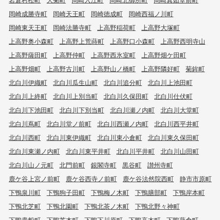
岡崎成勝寺町
岡崎天王町
岡崎徳成町
岡崎西福ノ川町
岡崎東天王町
岡崎法勝寺町
上高野稲荷町
上高野大塚町
上高野奥小森町
上高野上荒蒔町
上高野口小森町
上高野西明寺山
上高野薩田町
上高野仲町
上高野西氷室町
上高野畑ケ田町
上高野畑町
上高野古川町
上高野山ノ橋町
上高野隣好町
菊鉾町
北白川伊織町
北白川瓜生山町
北白川追分町
北白川上池田町
北白川上終町
北白川上別当町
北白川久保田町
北白川仕伏町
北白川下池田町
北白川下別当町
北白川瀬ノ内町
北白川大堂町
北白川蔦町
北白川堂ノ前町
北白川西瀬ノ内町
北白川西平井町
北白川西町
北白川東伊織町
北白川東小倉町
北白川東久保田町
北白川東瀬ノ内町
北白川東平井町
北白川平井町
北白川山田町
北白川山ノ元町
北門前町
銀閣寺町
黒谷町
讃州寺町
鹿ケ谷上宮ノ前町
鹿ケ谷西寺ノ前町
鹿ケ谷法然院西町
静市市原町
下鴨泉川町
下鴨狗子田町
下鴨梅ノ木町
下鴨膳部町
下鴨岸本町
下鴨北芝町
下鴨北園町
下鴨北茶ノ木町
下鴨北野々神町
下鴨貴船町
下鴨芝本町
下鴨下川原町
下鴨高木町
下鴨蓼倉町