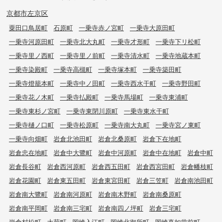
京都市左京区
粟田口鳥居町
石原町
一乗寺赤ノ宮町
一乗寺大原田町
一乗寺河原田町
一乗寺北大丸町
一乗寺才形町
一乗寺下リ松町
一乗寺里ノ西町
一乗寺里ノ前町
一乗寺清水町
一乗寺地蔵本町
一乗寺染殿町
一乗寺高槻町
一乗寺塚本町
一乗寺築田町
一乗寺燈籠本町
一乗寺中ノ田町
一乗寺西水干町
一乗寺野田町
一乗寺花ノ木町
一乗寺払殿町
一乗寺馬場町
一乗寺東浦町
一乗寺東杉ノ宮町
一乗寺東閉川原町
一乗寺東水干町
一乗寺樋ノ口町
一乗寺松原町
一乗寺南大丸町
一乗寺宮ノ東町
一乗寺向畑町
岩倉北池田町
岩倉北桑原町
岩倉下在地町
岩倉忠在地町
岩倉中大鷺町
岩倉中河原町
岩倉中在地町
岩倉中町
岩倉長谷町
岩倉西河原町
岩倉西五田町
岩倉西宮田町
岩倉幡枝町
岩倉花園町
岩倉東五田町
岩倉東宮田町
岩倉三笠町
岩倉南池田町
岩倉南大鷺町
岩倉南河原町
岩倉南木野町
岩倉南桑原町
岩倉南平岡町
岩倉南三宅町
岩倉南四ノ坪町
岩倉三宅町
岩倉村松町
大菊町
岡崎入江町
岡崎北御所町
岡崎真如堂前町