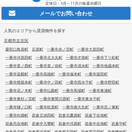
定休日：5月～11月の毎週水曜日
メールで
お問い合わせ
人気のエリアから賃貸物件を探す
京都市左京区
粟田口鳥居町
石原町
一乗寺赤ノ宮町
一乗寺大原田町
一乗寺河原田町
一乗寺北大丸町
一乗寺才形町
一乗寺下リ松町
一乗寺里ノ西町
一乗寺里ノ前町
一乗寺清水町
一乗寺地蔵本町
一乗寺染殿町
一乗寺高槻町
一乗寺塚本町
一乗寺築田町
一乗寺燈籠本町
一乗寺中ノ田町
一乗寺西水干町
一乗寺野田町
一乗寺花ノ木町
一乗寺払殿町
一乗寺馬場町
一乗寺東浦町
一乗寺東杉ノ宮町
一乗寺東閉川原町
一乗寺東水干町
一乗寺樋ノ口町
一乗寺松原町
一乗寺南大丸町
一乗寺宮ノ東町
一乗寺向畑町
岩倉北池田町
岩倉北桑原町
岩倉下在地町
岩倉忠在地町
岩倉中大鷺町
岩倉中河原町
岩倉中在地町
岩倉中町
岩倉長谷町
岩倉西河原町
岩倉西五田町
岩倉西宮田町
岩倉幡枝町