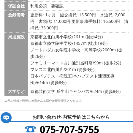
保証会社
利用必須 要確認
金銭備考
更新料: 1ヶ月
鍵交換代: 16,500円
水道代: 2,000
円
書類代: 11,000円 更新事務手数料: 16,500円 清
掃代: 33,000円
周辺施設
京都市立北白川小学校/261m (徒歩4分)
京都市立修学院中学校/1457m (徒歩19分)
ノートルダム女学院中学校・高等学校/2009m (徒
歩26分)
ファミリーマート白川通別当町店/99m (徒歩2分)
フレスコ北白川店/201m (徒歩3分)
日本バプテスト病院(日本バプテスト連盟医療
団)/614m (徒歩8分)
大学など
京都芸術大学 瓜生山キャンパス/624m (徒歩8分)
表示の情報と現況に差異がある場合は現況優先となります。
お問い合わせ·内覧予約は
こちらから
075-707-5755