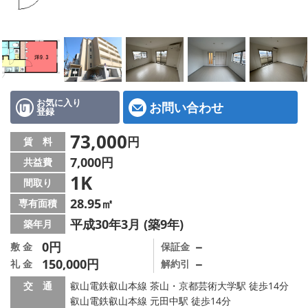
特選物件
ハウスメーカー施工特集！
路線·駅から探す
IT重説について
お気に入り
お問い合わせ
登録
スタッフ紹介
73,000
円
賃 料
7,000円
共益費
賃貸管理の北白川店
1K
間取り
店舗情報·アクセス
28.95㎡
専有面積
平成30年3月 (築9年)
築年月
会社概要
0円
－
敷 金
保証金
150,000円
－
礼 金
解約引
メールでお問い合わせ
交 通
叡山電鉄叡山本線 茶山・京都芸術大学駅 徒歩14分
叡山電鉄叡山本線 元田中駅 徒歩14分