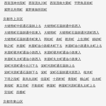
西賀茂神光院町
西賀茂丸川町
西賀茂南大栗町
平野鳥居前町
紫野北舟岡町
紫野東御所田町
京都市上京区
大猪熊町中筋通石薬師上る
大猪熊町石薬師通中筋西入
大猪熊町石薬師通中筋東入
大猪熊町
大猪熊町石薬師通河原町西入
大猪熊町石薬師通寺町東入
岡松町
表町
梶井町
上生洲町
錦砂町
駒之町
米屋町
米屋町油小路椹木町下る
米屋町油小路通丸太町上る
米屋町椹木町通油小路西入
米屋町椹木町通油小路東入
米屋町丸太町通油小路西入
米屋町丸太町通油小路東入
栄町河原町通今出川下る
栄町河原町通石薬師上る
栄町河原町通石薬師下る
栄町
栄町石薬師通河原西入
桜木町
下塔之段町
新烏丸頭町
信富町
十四軒町
青龍町
鶴山町
出水町
東桜町
東立売町
不動前町
桝屋町
桝屋町河原町通丸太町上る
宮垣町
四番町
京都市東山区