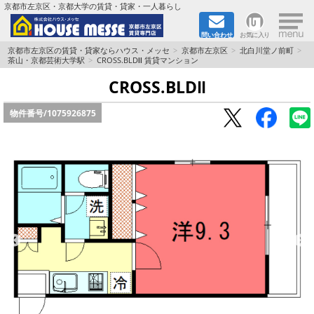
×
京都市左京区・京都大学の賃貸・貸家・一人暮らし
問い合わせ
お気に入り
TOPページ
京都市左京区の賃貸・貸家ならハウス・メッセ
京都市左京区
北白川堂ノ前町
茶山・京都芸術大学駅
CROSS.BLDⅡ 賃貸マンション
地図から検索
CROSS.BLDⅡ
物件番号/
1075926875
地域から検索
京都大学＆京都芸術大学生さんに
書類DL & 入居者さまへ
家族で住むならマンション？賃家？
一人暮らしの物件特集
ペット相談OKの賃貸！