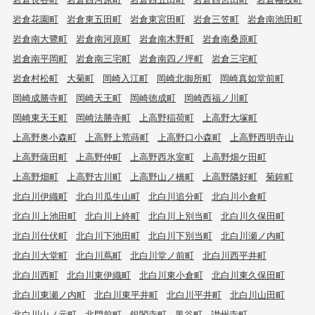
岩倉花園町
岩倉東五田町
岩倉東宮田町
岩倉三笠町
岩倉南池田町
岩倉南大鷺町
岩倉南河原町
岩倉南木野町
岩倉南桑原町
岩倉南平岡町
岩倉南三宅町
岩倉南四ノ坪町
岩倉三宅町
岩倉村松町
大菊町
岡崎入江町
岡崎北御所町
岡崎真如堂前町
岡崎成勝寺町
岡崎天王町
岡崎徳成町
岡崎西福ノ川町
岡崎東天王町
岡崎法勝寺町
上高野稲荷町
上高野大塚町
上高野奥小森町
上高野上荒蒔町
上高野口小森町
上高野西明寺山
上高野薩田町
上高野仲町
上高野西氷室町
上高野畑ケ田町
上高野畑町
上高野古川町
上高野山ノ橋町
上高野隣好町
菊鉾町
北白川伊織町
北白川瓜生山町
北白川追分町
北白川小倉町
北白川上池田町
北白川上終町
北白川上別当町
北白川久保田町
北白川仕伏町
北白川下池田町
北白川下別当町
北白川瀬ノ内町
北白川大堂町
北白川蔦町
北白川堂ノ前町
北白川西平井町
北白川西町
北白川東伊織町
北白川東小倉町
北白川東久保田町
北白川東瀬ノ内町
北白川東平井町
北白川平井町
北白川山田町
北白川山ノ元町
北門前町
銀閣寺町
黒谷町
讃州寺町