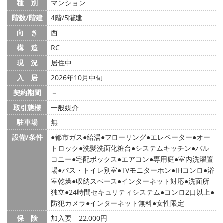
種 別
マンション
階数/階建
4階/5階建
向 き
西
構 造
RC
現 況
居住中
入 居
2026年10月中旬
契約期間
－
取引態様
一般媒介
駐車場
無
設備/条件
都市ガス
給湯
フローリング
エレベーター
オー
トロック
洗髪洗面化粧台
システムキッチン
バル
コニー
宅配ボックス
エアコン
専用庭
室内洗濯置
場
バス・トイレ別室
TVモニターホン
IHコンロ
浴
室乾燥
収納スペース
インターネット対応
洗面所
独立
24時間セキュリティシステム
コンロ2口以上
防犯カメラ
インターネット無料
女性限定
保 険
加入要 22,000円