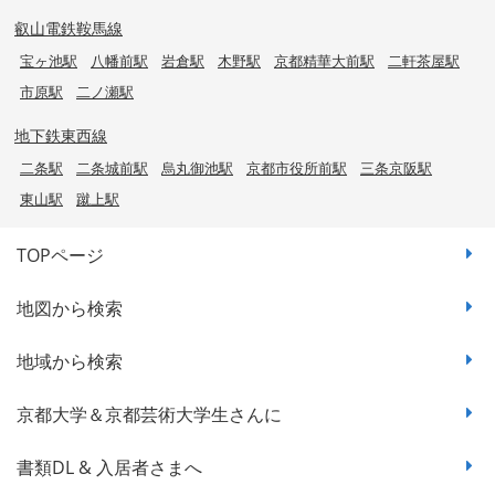
叡山電鉄鞍馬線
宝ヶ池駅
八幡前駅
岩倉駅
木野駅
京都精華大前駅
二軒茶屋駅
市原駅
二ノ瀬駅
地下鉄東西線
二条駅
二条城前駅
烏丸御池駅
京都市役所前駅
三条京阪駅
東山駅
蹴上駅
TOPページ
地図から検索
地域から検索
京都大学＆京都芸術大学生さんに
書類DL & 入居者さまへ