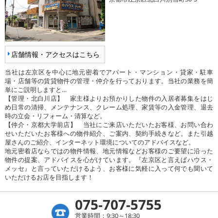
店舗情報・アクセスはこちら
当社は左京区を中心に地元密着でアパート・マンション・貸家・駐車
場・店舗等の賃貸物件の管理・仲介を行っております。当社の業務を簡
単にご説明しますと…
【管理・北白川店】 家主様よりお預かりした物件の入居者募集をはじ
め日常の清掃、メンテナンス、クレーム処理、家賃等の入金管理、退去
時の立会・リフォーム・清算など。
【仲介・京都大学前店】 当社にご来店いただいたお客様、お問い合わ
せいただいたお客様への物件紹介、ご案内、契約手続きなど。また引越
屋さんのご紹介、インターネット環境についてのアドバイスなど。
地元密着店ならではの物件情報、地元情報などお客様のご要望に沿った
物件の提案、アドバイスを心がけています。『左京区と言えばハウス・
メッセ』と言っていただけるよう、お客様に気軽に入って何でも聞いて
いただけるお店を目指します！
075-707-5755
営業時間：9:30～18:30