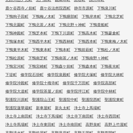
鹿ケ谷西寺ノ前町
鹿ケ谷法然院西町
静市市原町
下鴨泉川町
下鴨狗子田町
下鴨梅ノ木町
下鴨膳部町
下鴨岸本町
下鴨北芝町
下鴨北園町
下鴨北茶ノ木町
下鴨北野々神町
下鴨貴船町
下鴨神殿町
下鴨芝本町
下鴨下川原町
下鴨高木町
下鴨蓼倉町
下鴨塚本町
下鴨西半木町
下鴨西林町
下鴨西本町
下鴨東梅ノ木町
下鴨東半木町
下鴨東本町
下鴨本町
下鴨前萩町
下鴨松ノ木町
下鴨松原町
下鴨南芝町
下鴨南茶ノ木町
下鴨南野々神町
下鴨宮河町
下鴨宮崎町
下鴨森ケ前町
下鴨森本町
下鴨夜光町
下堤町
修学院石掛町
修学院泉殿町
修学院犬塚町
修学院大林町
修学院沖殿町
修学院十権寺町
修学院千万田町
修学院高部町
修学院大道町
修学院茶屋ノ前町
修学院坪江町
修学院中林町
聖護院川原町
聖護院山王町
聖護院中町
聖護院西町
聖護院東町
聖護院蓮華蔵町
新車屋町
新丸太町
浄土寺上馬場町
浄土寺上南田町
浄土寺下馬場町
浄土寺下南田町
浄土寺西田町
浄土寺馬場町
浄土寺東田町
浄土寺南田町
高野泉町
高野上竹屋町
高野清水町
高野竹屋町
高野蓼原町
高野玉岡町
高野西開町