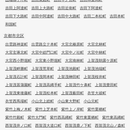
吉田上阿達町
吉田上大路町
吉田近衛町
吉田下阿達町
吉田下大路町
吉田中阿達町
吉田中大路町
吉田二本松町
吉田本町
和国町
京都市北区
出雲路神楽町
出雲路立テ本町
大宮北椿原町
大宮北林町
大宮玄琢北町
大宮中総門口町
大宮中ノ社町
大宮中林町
大宮西小野堀町
大宮東小野堀町
大宮南林町
上賀茂朝露ケ原町
上賀茂畔勝町
上賀茂荒草町
上賀茂池殿町
上賀茂池端町
上賀茂石計町
上賀茂岡本町
上賀茂榊田町
上賀茂桜井町
上賀茂菖蒲園町
上賀茂高縄手町
上賀茂竹ケ鼻町
上賀茂豊田町
上賀茂東後藤町
上賀茂松本町
上賀茂薮田町
衣笠大祓町
衣笠西馬場町
小山北上総町
小山東大野町
小山元町
紫竹上梅ノ木町
紫竹上芝本町
紫竹上ノ岸町
紫竹栗栖町
紫竹竹殿町
紫竹大門町
紫竹西高縄町
紫竹東栗栖町
紫竹東高縄町
西賀茂井ノ口町
西賀茂大道口町
西賀茂鹿ノ下町
西賀茂北山ノ森町