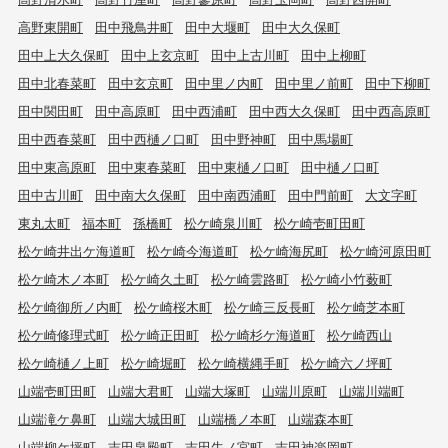
高野東開町
田中飛鳥井町
田中大堰町
田中大久保町
田中上大久保町
田中上玄京町
田中上古川町
田中上柳町
田中北春菜町
田中玄京町
田中里ノ内町
田中里ノ前町
田中下柳町
田中関田町
田中高原町
田中西浦町
田中西大久保町
田中西高原町
田中西春菜町
田中西樋ノ口町
田中野神町
田中馬場町
田中東高原町
田中東春菜町
田中東樋ノ口町
田中樋ノ口町
田中古川町
田中南大久保町
田中南西浦町
田中門前町
大文字町
東丸太町
福本町
孫橋町
松ケ崎泉川町
松ケ崎壱町田町
松ケ崎井出ケ海道町
松ケ崎今海道町
松ケ崎海尻町
松ケ崎河原田町
松ケ崎木ノ本町
松ケ崎久土町
松ケ崎雲路町
松ケ崎小竹薮町
松ケ崎御所ノ内町
松ケ崎桜木町
松ケ崎三反長町
松ケ崎芝本町
松ケ崎修理式町
松ケ崎正田町
松ケ崎杉ケ海道町
松ケ崎西山
松ケ崎樋ノ上町
松ケ崎堀町
松ケ崎横縄手町
松ケ崎六ノ坪町
山端壱町田町
山端大君町
山端大塚町
山端川原町
山端川端町
山端滝ケ鼻町
山端大城田町
山端橋ノ本町
山端森本町
山端柳ケ坪町
吉田泉殿町
吉田牛ノ宮町
吉田神楽岡町