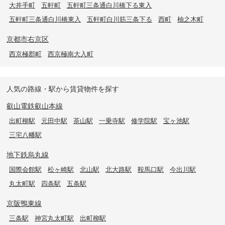
大井手町
五軒町
五軒町三条通白川橋下る東入
五軒町三条通白川橋東入
五軒町白川筋三条下る
西町
柚之木町
京都市右京区
西京極郡町
西京極南大入町
人気の路線・駅から賃貸物件を探す
叡山電鉄叡山本線
出町柳駅
元田中駅
茶山駅
一乗寺駅
修学院駅
宝ヶ池駅
三宅八幡駅
地下鉄烏丸線
国際会館駅
松ヶ崎駅
北山駅
北大路駅
鞍馬口駅
今出川駅
丸太町駅
四条駅
五条駅
京阪鴨東線
三条駅
神宮丸太町駅
出町柳駅