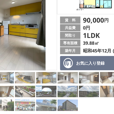
90,000
円
賃 料
0円
共益費
1LDK
間取り
39.88㎡
専有面積
昭和45年12月 
築年月
お気に入り
登録