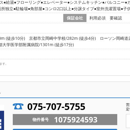
ス
給湯
フローリング
エレベーター
システムキッチン
バルコニー
面所独立
駐輪場
角部屋
コンロ2口以上
分譲タイプ
室外洗濯置場
子
保証会社
利用必須 要確認
 (徒歩10分)
京都市立岡崎中学校/282m (徒歩4分)
ローソン岡崎道店/
都大学医学部附属病院/1301m (徒歩17分)
ます。
ら
075-707-5755
営
定
1075924593
物件番号