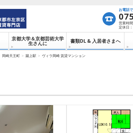
お電話
07
営業時間：
定休日：
京都大学＆京都芸術大学
書類DL & 入居者さまへ
生さんに
岡崎天王町
蹴上駅
ヴィラ岡崎 賃貸マンション