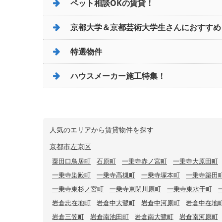
ペット相談OKの賃貸！
京都大学＆京都芸術大学生さんにおすすめ
特選物件
ハウスメーカー施工特集！
人気のエリアから賃貸物件を探す
京都市左京区
粟田口鳥居町
石原町
一乗寺赤ノ宮町
一乗寺大原田町
一乗寺染殿町
一乗寺高槻町
一乗寺塚本町
一乗寺築田
一乗寺東杉ノ宮町
一乗寺東閉川原町
一乗寺東水干町
岩倉忠在地町
岩倉中大鷺町
岩倉中河原町
岩倉中在地
岩倉三笠町
岩倉南池田町
岩倉南大鷺町
岩倉南河原町