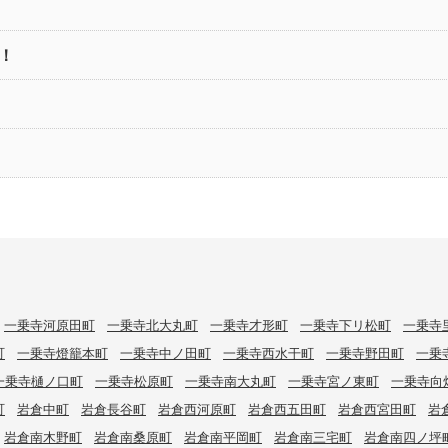
！
一乗寺河原田町
一乗寺北大丸町
一乗寺才形町
一乗寺下リ松町
一乗寺
町
一乗寺燈籠本町
一乗寺中ノ田町
一乗寺西水干町
一乗寺野田町
一乗
一乗寺樋ノ口町
一乗寺松原町
一乗寺南大丸町
一乗寺宮ノ東町
一乗寺向
町
岩倉中町
岩倉長谷町
岩倉西河原町
岩倉西五田町
岩倉西宮田町
岩
岩倉南木野町
岩倉南桑原町
岩倉南平岡町
岩倉南三宅町
岩倉南四ノ坪