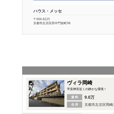
ハウス・メッセ
〒606-8225
京都市左京区田中門前町98
ヴィラ岡崎
平安神宮近くの静かな環境！
9.0万
賃 料
京都市左京区岡崎
住 所