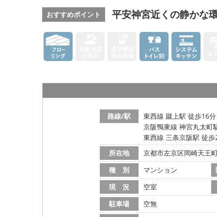
平安神宮近くの静かな
おすすめポイント
路線/駅
東西線 蹴上駅 徒歩16分
京阪鴨東線 神宮丸太町駅
東西線 三条京阪駅 徒歩
所在地
京都市左京区岡崎天王
種 別
マンション
現 況
空室
駐車場
空無