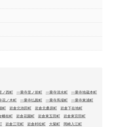
里ノ西町
一乗寺里ノ前町
一乗寺清水町
一乗寺地蔵本町
寺花ノ木町
一乗寺払殿町
一乗寺馬場町
一乗寺東浦町
畑町
岩倉北池田町
岩倉北桑原町
岩倉下在地町
倉幡枝町
岩倉花園町
岩倉東五田町
岩倉東宮田町
町
岩倉三宅町
岩倉村松町
大菊町
岡崎入江町