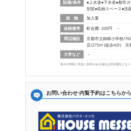
設備/条件
上水道
下水道
都市ガ
別室
収納スペース
洗
保 険
加入要
金銭備考
町会費: 200円
－
周辺施設
京都市立錦林小学校/760m
店/275m (徒歩4分)
京
大学など
－
表示の情報と現況に差異がある場合は現況優先となり
お問い合わせ·内覧予約は
こちらか