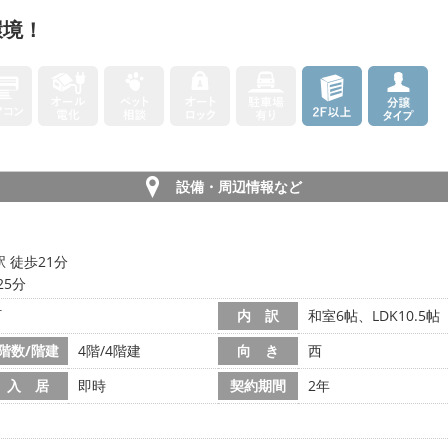
環境！
設備・周辺情報など
 徒歩21分
25分
町
内 訳
和室6帖、LDK10.5帖
階数/階建
4階/4階建
向 き
西
入 居
即時
契約期間
2年