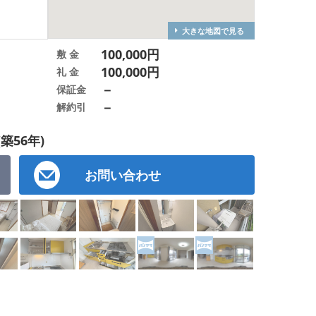
大きな地図で見る
100,000円
敷 金
100,000円
礼 金
－
保証金
－
解約引
(築56年)
お問い合わせ