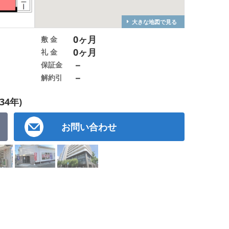
大きな地図で見る
0ヶ月
敷 金
0ヶ月
礼 金
－
保証金
－
解約引
34年)
お問い合わせ