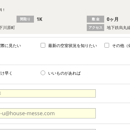
料！
1K
0ヶ月
間取り
敷 金
下川原町
地下鉄烏丸線
アクセス
実際に見たい
最新の空室状況を知りたい
その他（
だけ早く
いいものがあれば