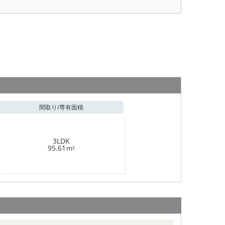
間取り/
専有面積
3LDK
95.61
m²