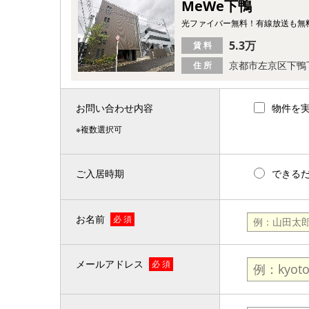
MeWe下鴨
光ファイバー無料！有線放送も無
5.3万
賃 料
京都市左京区下鴨
住 所
お問い合わせ内容
物件を
※複数選択可
ご入居時期
できる
お名前
必 須
メールアドレス
必 須