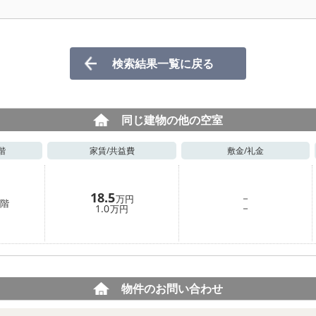
検索結果一覧に戻る
同じ建物の他の空室
階
家賃/
共益費
敷金/
礼金
18.5
－
万円
階
－
1.0
万円
物件のお問い合わせ