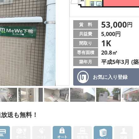
53,000
円
賃 料
5,000円
共益費
1K
間取り
20.8㎡
専有面積
平成5年3月 (築
築年月
お気に入り
登録
線放送も無料！