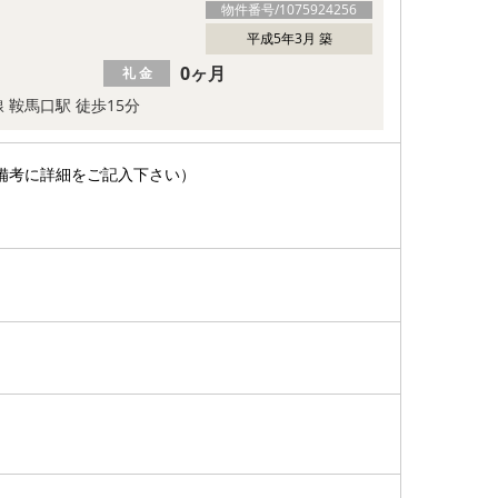
物件番号/
1075924256
平成5年3月 築
0ヶ月
礼 金
 鞍馬口駅 徒歩15分
備考に詳細をご記入下さい）