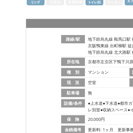
路線/駅
地下鉄烏丸線 鞍馬口駅 
京阪鴨東線 出町柳駅 徒
地下鉄烏丸線 北大路駅 
所在地
京都市左京区下鴨下川
種 別
マンション
現 況
空室
駐車場
無
設備/条件
上水道
下水道
都市ガ
レ別室
収納スペース
保 険
20,000円
金銭備考
更新料: 1ヶ月
更新事務