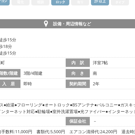
設備・周辺情報など
徒歩15分
歩18分
徒歩15分
原町
内 訳
洋室7帖
階数/階建
3階/4階建
向 き
南
入 居
即時
契約期間
2年
ス
給湯
フローリング
オートロック
BSアンテナ
バルコニー
ガスキ
インターネット対応
駐輪場
室外洗濯置場
光ファイバー
インターネッ
保証会社
－
手数料:11,000円 書類代:5,500円 エアコン清掃代:24,200円 退去時清