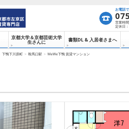
お電話
07
営業時間：
定休日：
京都大学＆京都芸術大学
書類DL & 入居者さまへ
生さんに
下鴨下川原町
鞍馬口駅
MeWe下鴨 賃貸マンション