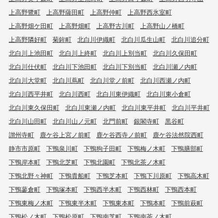
上高野鷺町
上高野薩田町
上高野仲町
上高野西氷室町
上高野畑ケ田町
上高野畑町
上高野古川町
上高野山ノ橋町
上高野隣好町
菊鉾町
北白川伊織町
北白川瓜生山町
北白川追分町
北白川上池田町
北白川上終町
北白川上別当町
北白川久保田町
北白川仕伏町
北白川下池田町
北白川下別当町
北白川瀬ノ内町
北白川大堂町
北白川蔦町
北白川堂ノ前町
北白川西瀬ノ内町
北白川西平井町
北白川西町
北白川東伊織町
北白川東小倉町
北白川東久保田町
北白川東瀬ノ内町
北白川東平井町
北白川平井町
北白川山田町
北白川山ノ元町
北門前町
銀閣寺町
黒谷町
讃州寺町
鹿ケ谷上宮ノ前町
鹿ケ谷西寺ノ前町
鹿ケ谷法然院西町
静市市原町
下鴨泉川町
下鴨狗子田町
下鴨梅ノ木町
下鴨膳部町
下鴨岸本町
下鴨北芝町
下鴨北園町
下鴨北茶ノ木町
下鴨北野々神町
下鴨貴船町
下鴨芝本町
下鴨下川原町
下鴨高木町
下鴨蓼倉町
下鴨塚本町
下鴨西半木町
下鴨西林町
下鴨西本町
下鴨東梅ノ木町
下鴨東半木町
下鴨東本町
下鴨本町
下鴨前萩町
下鴨松ノ木町
下鴨松原町
下鴨南芝町
下鴨南茶ノ木町