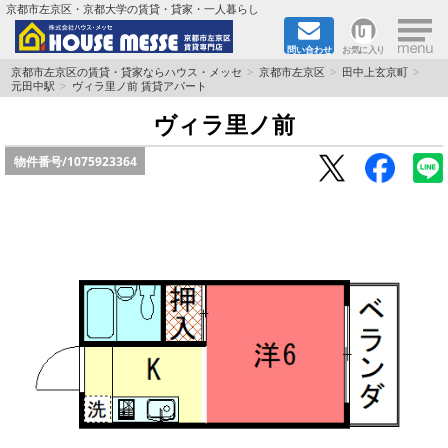
×
京都市左京区・京都大学の賃貸・貸家・一人暮らし
問い合わせ
お気に入り
TOPページ
京都市左京区の賃貸・貸家ならハウス・メッセ
京都市左京区
田中上玄京町
元田中駅
ヴィラ里ノ前 賃貸アパート
地図から検索
ヴィラ里ノ前
物件番号/
1075923364
地域から検索
京都大学＆京都芸術大学生さんに
書類DL & 入居者さまへ
家族で住むならマンション？賃家？
一人暮らしの物件特集
ペット相談OKの賃貸！