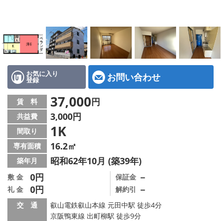
特選物件
ハウスメーカー施工特集！
路線·駅から探す
IT重説について
お気に入り
お問い合わせ
登録
スタッフ紹介
37,000
円
賃 料
3,000円
共益費
賃貸管理の北白川店
1K
間取り
店舗情報·アクセス
16.2㎡
専有面積
昭和62年10月 (築39年)
築年月
会社概要
0円
－
敷 金
保証金
0円
－
礼 金
解約引
メールでお問い合わせ
交 通
叡山電鉄叡山本線 元田中駅 徒歩4分
京阪鴨東線 出町柳駅 徒歩9分