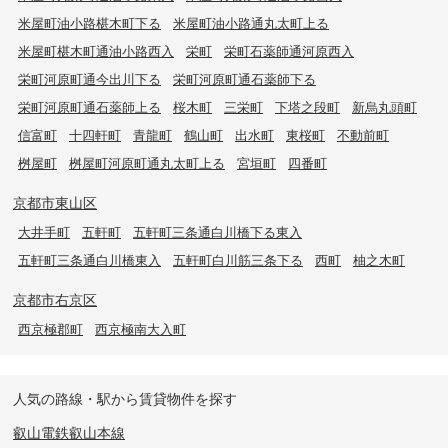
米屋町油小路椹木町下る
米屋町油小路通丸太町上る
米屋町椹木町通油小路西入
栄町
栄町石薬師通河原西入
栄町河原町通今出川下る
栄町河原町通石薬師下る
栄町河原町通石薬師上る
桜木町
三栄町
下塔之段町
新烏丸頭町
信富町
十四軒町
青龍町
鶴山町
出水町
東桜町
不動前町
桝屋町
桝屋町河原町通丸太町上る
宮垣町
四番町
京都市東山区
大井手町
五軒町
五軒町三条通白川橋下る東入
五軒町三条通白川橋東入
五軒町白川筋三条下る
西町
柚之木町
京都市右京区
西京極郡町
西京極南大入町
人気の路線・駅から賃貸物件を探す
叡山電鉄叡山本線