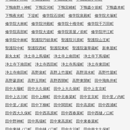
下鴨南野々神町
下鴨宮河町
下鴨宮崎町
下鴨森ケ前町
下鴨森本町
下鴨夜光町
下堤町
修学院石掛町
修学院泉殿町
修学院犬塚町
修学院大林町
修学院沖殿町
修学院十権寺町
修学院千万田町
修学院高部町
修学院大道町
修学院茶屋ノ前町
修学院坪江町
修学院中林町
聖護院円頓美町
聖護院川原町
聖護院山王町
聖護院中町
聖護院西町
聖護院東町
聖護院蓮華蔵町
新車屋町
新丸太町
浄土寺上馬場町
浄土寺上南田町
浄土寺下馬場町
浄土寺下南田町
浄土寺西田町
浄土寺馬場町
浄土寺東田町
浄土寺南田町
高野泉町
高野上竹屋町
高野清水町
高野竹屋町
高野蓼原町
高野玉岡町
高野西開町
高野東開町
田中飛鳥井町
田中大堰町
田中大久保町
田中上大久保町
田中上玄京町
田中上古川町
田中上柳町
田中北春菜町
田中玄京町
田中里ノ内町
田中里ノ前町
田中下柳町
田中関田町
田中高原町
田中西浦町
田中西大久保町
田中西高原町
田中西春菜町
田中西樋ノ口町
田中野神町
田中馬場町
田中東高原町
田中東春菜町
田中東樋ノ口町
田中樋ノ口町
田中古川町
田中南大久保町