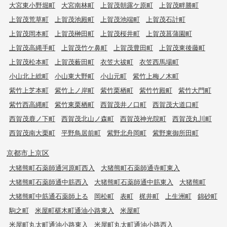
大宮東小野堀町
大宮南林町
上賀茂朝露ケ原町
上賀茂畔勝町
上賀茂荒草町
上賀茂池殿町
上賀茂池端町
上賀茂石計町
上賀茂岡本町
上賀茂榊田町
上賀茂桜井町
上賀茂菖蒲園町
上賀茂高縄手町
上賀茂竹ケ鼻町
上賀茂豊田町
上賀茂東後藤町
上賀茂松本町
上賀茂薮田町
衣笠大祓町
衣笠西馬場町
小山北上総町
小山東大野町
小山元町
紫竹上梅ノ木町
紫竹上芝本町
紫竹上ノ岸町
紫竹栗栖町
紫竹竹殿町
紫竹大門町
紫竹西高縄町
紫竹東栗栖町
西賀茂井ノ口町
西賀茂大道口町
西賀茂鹿ノ下町
西賀茂北山ノ森町
西賀茂神光院町
西賀茂丸川町
西賀茂南大栗町
平野鳥居前町
紫野北舟岡町
紫野東御所田町
京都市上京区
大猪熊町石薬師通河原町西入
大猪熊町石薬師通寺町東入
大猪熊町石薬師通中筋西入
大猪熊町石薬師通中筋東入
大猪熊町
大猪熊町中筋通石薬師上る
岡松町
表町
梶井町
上生洲町
錦砂町
駒之町
米屋町椹木町通油小路東入
米屋町
米屋町丸太町通油小路東入
米屋町丸太町通油小路西入