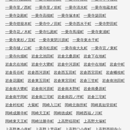
一乗寺里ノ西町
一乗寺里ノ前町
一乗寺清水町
一乗寺地蔵本町
一乗寺染殿町
一乗寺高槻町
一乗寺塚本町
一乗寺築田町
一乗寺燈籠本町
一乗寺中ノ田町
一乗寺西水干町
一乗寺野田町
一乗寺花ノ木町
一乗寺払殿町
一乗寺馬場町
一乗寺東浦町
一乗寺東杉ノ宮町
一乗寺東閉川原町
一乗寺東水干町
一乗寺樋ノ口町
一乗寺松原町
一乗寺南大丸町
一乗寺宮ノ東町
一乗寺向畑町
岩倉北池田町
岩倉北桑原町
岩倉下在地町
岩倉忠在地町
岩倉中大鷺町
岩倉中河原町
岩倉中在地町
岩倉中町
岩倉長谷町
岩倉西河原町
岩倉西五田町
岩倉西宮田町
岩倉幡枝町
岩倉花園町
岩倉東五田町
岩倉東宮田町
岩倉三笠町
岩倉南池田町
岩倉南大鷺町
岩倉南河原町
岩倉南木野町
岩倉南桑原町
岩倉南平岡町
岩倉南三宅町
岩倉南四ノ坪町
岩倉三宅町
岩倉村松町
大菊町
岡崎入江町
岡崎北御所町
岡崎真如堂前町
岡崎成勝寺町
岡崎天王町
岡崎徳成町
岡崎西福ノ川町
岡崎東天王町
岡崎法勝寺町
上高野稲荷町
上高野大塚町
上高野奥小森町
上高野上荒蒔町
上高野口小森町
上高野西明寺山