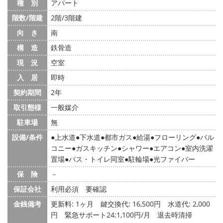
種 別
アパート
階数/階建
2階/3階建
向 き
南
構 造
鉄骨造
現 況
空室
入 居
即時
契約期間
2年
取引態様
一般媒介
駐車場
無
設備/条件
上水道
下水道
都市ガス
給湯
フローリング
バル
コニー
ガスキッチン
シャワー
エアコン
室内洗濯
置場
バス・トイレ同室
駐輪場
光ファイバー
保 険
－
保証会社
利用必須 要確認
金銭備考
更新料: 1ヶ月
鍵交換代: 16,500円
水道代: 2,000
円
緊急サポート24:1,100円/月 退去時清掃