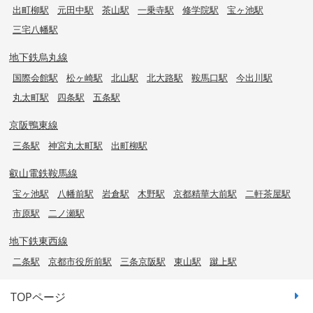
出町柳駅
元田中駅
茶山駅
一乗寺駅
修学院駅
宝ヶ池駅
三宅八幡駅
地下鉄烏丸線
国際会館駅
松ヶ崎駅
北山駅
北大路駅
鞍馬口駅
今出川駅
丸太町駅
四条駅
五条駅
京阪鴨東線
三条駅
神宮丸太町駅
出町柳駅
叡山電鉄鞍馬線
宝ヶ池駅
八幡前駅
岩倉駅
木野駅
京都精華大前駅
二軒茶屋駅
市原駅
二ノ瀬駅
地下鉄東西線
二条駅
京都市役所前駅
三条京阪駅
東山駅
蹴上駅
TOPページ