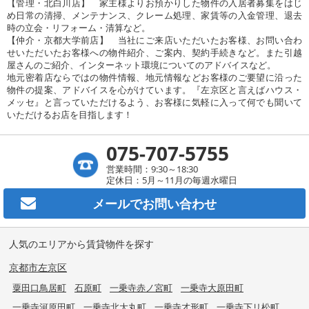
【管理・北白川店】 家主様よりお預かりした物件の入居者募集をはじ
め日常の清掃、メンテナンス、クレーム処理、家賃等の入金管理、退去
時の立会・リフォーム・清算など。
【仲介・京都大学前店】 当社にご来店いただいたお客様、お問い合わ
せいただいたお客様への物件紹介、ご案内、契約手続きなど。また引越
屋さんのご紹介、インターネット環境についてのアドバイスなど。
地元密着店ならではの物件情報、地元情報などお客様のご要望に沿った
物件の提案、アドバイスを心がけています。『左京区と言えばハウス・
メッセ』と言っていただけるよう、お客様に気軽に入って何でも聞いて
いただけるお店を目指します！
075-707-5755
営業時間：9:30～18:30
定休日：5月～11月の毎週水曜日
メールで
お問い合わせ
人気のエリアから賃貸物件を探す
京都市左京区
粟田口鳥居町
石原町
一乗寺赤ノ宮町
一乗寺大原田町
一乗寺河原田町
一乗寺北大丸町
一乗寺才形町
一乗寺下リ松町