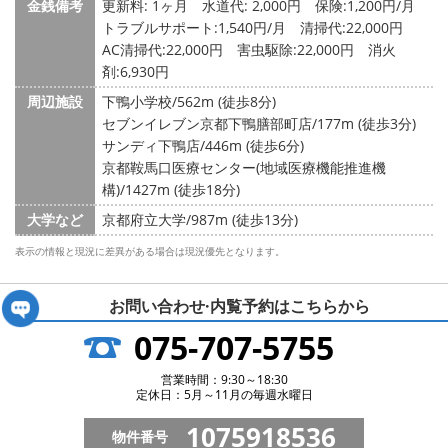
金銭備考
更新料: 1ヶ月
水道代: 2,000円
保険:1,200円/月
トラブルサポート:1,540円/月 清掃代:22,000円
AC清掃代:22,000円 害虫駆除:22,000円 消火
剤:6,930円
周辺施設
下鴨小学校/562m (徒歩8分)
セブンイレブン京都下鴨膳部町店/177m (徒歩3分)
サンディ下鴨店/446m (徒歩6分)
京都鞍馬口医療センター(地域医療機能推進機
構)/1427m (徒歩18分)
大学など
京都府立大学/987m (徒歩13分)
表示の情報と現況に差異がある場合は現況優先となります。
お問い合わせ·内覧予約は
こちらから
075-707-5755
営業時間：9:30～18:30
定休日：5月～11月の毎週水曜日
1075918536
物件番号