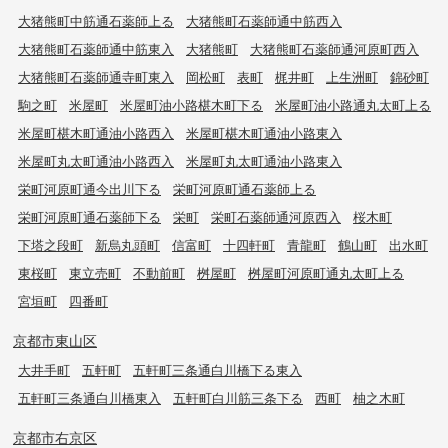
大猪熊町中筋通石薬師上る
大猪熊町石薬師通中筋西入
大猪熊町石薬師通中筋東入
大猪熊町
大猪熊町石薬師通河原町西入
大猪熊町石薬師通寺町東入
岡松町
表町
梶井町
上生洲町
錦砂町
駒之町
米屋町
米屋町油小路椹木町下る
米屋町油小路通丸太町上る
米屋町椹木町通油小路西入
米屋町椹木町通油小路東入
米屋町丸太町通油小路西入
米屋町丸太町通油小路東入
栄町河原町通今出川下る
栄町河原町通石薬師上る
栄町河原町通石薬師下る
栄町
栄町石薬師通河原西入
桜木町
下塔之段町
新烏丸頭町
信富町
十四軒町
青龍町
鶴山町
出水町
東桜町
東立売町
不動前町
桝屋町
桝屋町河原町通丸太町上る
宮垣町
四番町
京都市東山区
大井手町
五軒町
五軒町三条通白川橋下る東入
五軒町三条通白川橋東入
五軒町白川筋三条下る
西町
柚之木町
京都市右京区