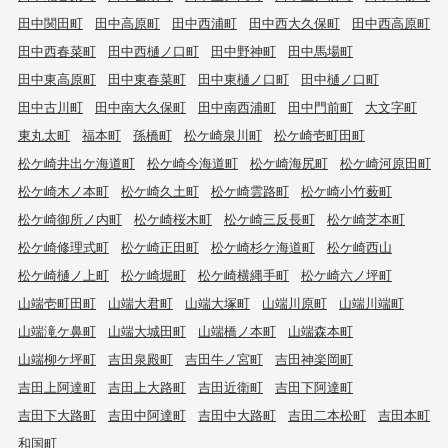
田中関田町
田中高原町
田中西浦町
田中西大久保町
田中西高原町
田中西春菜町
田中西樋ノ口町
田中野神町
田中馬場町
田中東高原町
田中東春菜町
田中東樋ノ口町
田中樋ノ口町
田中古川町
田中南大久保町
田中南西浦町
田中門前町
大文字町
東丸太町
福本町
孫橋町
松ケ崎泉川町
松ケ崎壱町田町
松ケ崎井出ケ海道町
松ケ崎今海道町
松ケ崎海尻町
松ケ崎河原田町
松ケ崎木ノ本町
松ケ崎久土町
松ケ崎雲路町
松ケ崎小竹薮町
松ケ崎御所ノ内町
松ケ崎桜木町
松ケ崎三反長町
松ケ崎芝本町
松ケ崎修理式町
松ケ崎正田町
松ケ崎杉ケ海道町
松ケ崎西山
松ケ崎樋ノ上町
松ケ崎堀町
松ケ崎横縄手町
松ケ崎六ノ坪町
山端壱町田町
山端大君町
山端大塚町
山端川原町
山端川端町
山端滝ケ鼻町
山端大城田町
山端橋ノ本町
山端森本町
山端柳ケ坪町
吉田泉殿町
吉田牛ノ宮町
吉田神楽岡町
吉田上阿達町
吉田上大路町
吉田近衛町
吉田下阿達町
吉田下大路町
吉田中阿達町
吉田中大路町
吉田二本松町
吉田本町
和国町