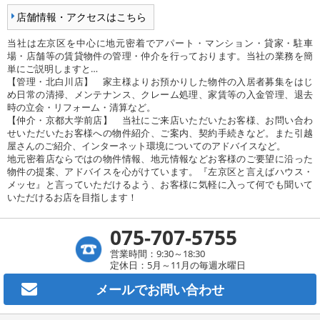
店舗情報・アクセスはこちら
当社は左京区を中心に地元密着でアパート・マンション・貸家・駐車
場・店舗等の賃貸物件の管理・仲介を行っております。当社の業務を簡
単にご説明しますと…
【管理・北白川店】 家主様よりお預かりした物件の入居者募集をはじ
め日常の清掃、メンテナンス、クレーム処理、家賃等の入金管理、退去
時の立会・リフォーム・清算など。
【仲介・京都大学前店】 当社にご来店いただいたお客様、お問い合わ
せいただいたお客様への物件紹介、ご案内、契約手続きなど。また引越
屋さんのご紹介、インターネット環境についてのアドバイスなど。
地元密着店ならではの物件情報、地元情報などお客様のご要望に沿った
物件の提案、アドバイスを心がけています。『左京区と言えばハウス・
メッセ』と言っていただけるよう、お客様に気軽に入って何でも聞いて
いただけるお店を目指します！
075-707-5755
営業時間：9:30～18:30
定休日：5月～11月の毎週水曜日
メールで
お問い合わせ