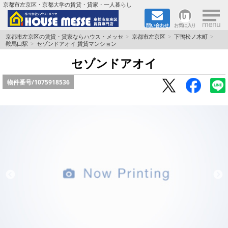
×
京都市左京区・京都大学の賃貸・貸家・一人暮らし
問い合わせ
お気に入り
TOPページ
京都市左京区の賃貸・貸家ならハウス・メッセ
京都市左京区
下鴨松ノ木町
鞍馬口駅
セゾンドアオイ 賃貸マンション
地図から検索
セゾンドアオイ
物件番号/
1075918536
地域から検索
京都大学＆京都芸術大学生さんに
書類DL & 入居者さまへ
家族で住むならマンション？賃家？
一人暮らしの物件特集
ペット相談OKの賃貸！