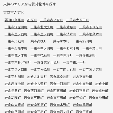
人気のエリアから賃貸物件を探す
京都市左京区
粟田口鳥居町
石原町
一乗寺赤ノ宮町
一乗寺大原田町
一乗寺河原田町
一乗寺北大丸町
一乗寺才形町
一乗寺下リ松町
一乗寺里ノ西町
一乗寺里ノ前町
一乗寺清水町
一乗寺地蔵本町
一乗寺染殿町
一乗寺高槻町
一乗寺塚本町
一乗寺築田町
一乗寺燈籠本町
一乗寺中ノ田町
一乗寺西水干町
一乗寺野田町
一乗寺花ノ木町
一乗寺払殿町
一乗寺馬場町
一乗寺東浦町
一乗寺東杉ノ宮町
一乗寺東閉川原町
一乗寺東水干町
一乗寺樋ノ口町
一乗寺松原町
一乗寺南大丸町
一乗寺宮ノ東町
一乗寺向畑町
岩倉北池田町
岩倉北桑原町
岩倉下在地町
岩倉忠在地町
岩倉中大鷺町
岩倉中河原町
岩倉中在地町
岩倉中町
岩倉長谷町
岩倉西河原町
岩倉西五田町
岩倉西宮田町
岩倉幡枝町
岩倉花園町
岩倉東五田町
岩倉東宮田町
岩倉三笠町
岩倉南池田町
岩倉南大鷺町
岩倉南河原町
岩倉南木野町
岩倉南桑原町
岩倉南平岡町
岩倉南三宅町
岩倉南四ノ坪町
岩倉三宅町