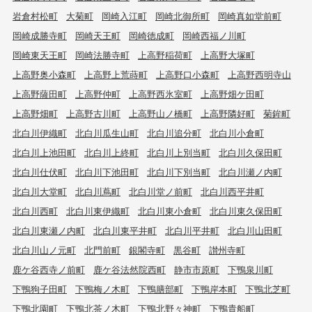
岩倉村松町
大菊町
岡崎入江町
岡崎北御所町
岡崎真如堂前町
岡崎成勝寺町
岡崎天王町
岡崎徳成町
岡崎西福ノ川町
岡崎東天王町
岡崎法勝寺町
上高野稲荷町
上高野大塚町
上高野奥小森町
上高野上荒蒔町
上高野口小森町
上高野西明寺山
上高野薩田町
上高野仲町
上高野西氷室町
上高野畑ケ田町
上高野畑町
上高野古川町
上高野山ノ橋町
上高野隣好町
菊鉾町
北白川伊織町
北白川瓜生山町
北白川追分町
北白川小倉町
北白川上池田町
北白川上終町
北白川上別当町
北白川久保田町
北白川仕伏町
北白川下池田町
北白川下別当町
北白川瀬ノ内町
北白川大堂町
北白川蔦町
北白川堂ノ前町
北白川西平井町
北白川西町
北白川東伊織町
北白川東小倉町
北白川東久保田町
北白川東瀬ノ内町
北白川東平井町
北白川平井町
北白川山田町
北白川山ノ元町
北門前町
銀閣寺町
黒谷町
讃州寺町
鹿ケ谷西寺ノ前町
鹿ケ谷法然院西町
静市市原町
下鴨泉川町
下鴨狗子田町
下鴨梅ノ木町
下鴨膳部町
下鴨岸本町
下鴨北芝町
下鴨北園町
下鴨北茶ノ木町
下鴨北野々神町
下鴨貴船町