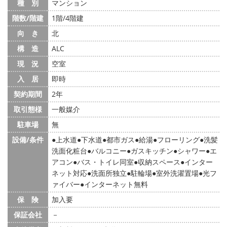
種 別
マンション
階数/階建
1階/4階建
向 き
北
構 造
ALC
現 況
空室
入 居
即時
契約期間
2年
取引態様
一般媒介
駐車場
無
設備/条件
上水道
下水道
都市ガス
給湯
フローリング
洗髪
洗面化粧台
バルコニー
ガスキッチン
シャワー
エ
アコン
バス・トイレ同室
収納スペース
インター
ネット対応
洗面所独立
駐輪場
室外洗濯置場
光フ
ァイバー
インターネット無料
保 険
加入要
保証会社
－