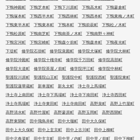
下鴨神殿町
下鴨芝本町
下鴨下川原町
下鴨高木町
下鴨蓼倉町
下鴨塚本町
下鴨西半木町
下鴨西林町
下鴨西本町
下鴨東梅ノ木町
下鴨東半木町
下鴨東本町
下鴨本町
下鴨前萩町
下鴨松ノ木町
下鴨松原町
下鴨南芝町
下鴨南茶ノ木町
下鴨南野々神町
下鴨宮河町
下鴨宮崎町
下鴨森ケ前町
下鴨森本町
下鴨夜光町
下堤町
修学院石掛町
修学院泉殿町
修学院犬塚町
修学院大林町
修学院沖殿町
修学院十権寺町
修学院千万田町
修学院高部町
修学院大道町
修学院茶屋ノ前町
修学院坪江町
修学院中林町
聖護院川原町
聖護院山王町
聖護院中町
聖護院西町
聖護院東町
聖護院蓮華蔵町
新車屋町
新丸太町
浄土寺上馬場町
浄土寺上南田町
浄土寺下馬場町
浄土寺下南田町
浄土寺西田町
浄土寺馬場町
浄土寺東田町
浄土寺南田町
高野泉町
高野上竹屋町
高野清水町
高野竹屋町
高野蓼原町
高野玉岡町
高野西開町
高野東開町
田中飛鳥井町
田中大堰町
田中大久保町
田中上大久保町
田中上玄京町
田中上古川町
田中上柳町
田中北春菜町
田中玄京町
田中里ノ内町
田中里ノ前町
田中下柳町