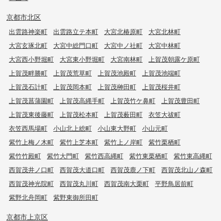
京都市北区
出雲路神楽町
出雲路立テ本町
大宮北椿原町
大宮北林町
大宮玄琢北町
大宮中総門口町
大宮中ノ社町
大宮中林町
大宮西小野堀町
大宮東小野堀町
大宮南林町
上賀茂朝露ケ原町
上賀茂畔勝町
上賀茂荒草町
上賀茂池殿町
上賀茂池端町
上賀茂石計町
上賀茂岡本町
上賀茂榊田町
上賀茂桜井町
上賀茂菖蒲園町
上賀茂高縄手町
上賀茂竹ケ鼻町
上賀茂豊田町
上賀茂東後藤町
上賀茂松本町
上賀茂薮田町
衣笠大祓町
衣笠西馬場町
小山北上総町
小山東大野町
小山元町
紫竹上梅ノ木町
紫竹上芝本町
紫竹上ノ岸町
紫竹栗栖町
紫竹竹殿町
紫竹大門町
紫竹西高縄町
紫竹東栗栖町
紫竹東高縄町
西賀茂井ノ口町
西賀茂大道口町
西賀茂鹿ノ下町
西賀茂北山ノ森町
西賀茂神光院町
西賀茂丸川町
西賀茂南大栗町
平野鳥居前町
紫野北舟岡町
紫野東御所田町
京都市上京区