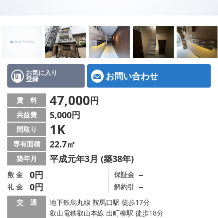
特選物件
ハウスメーカー施工特集！
路線·駅から探す
IT重説について
お気に入り
お問い合わせ
登録
スタッフ紹介
47,000
円
賃 料
5,000円
共益費
賃貸管理の北白川店
1K
間取り
店舗情報·アクセス
22.7㎡
専有面積
平成元年3月 (築38年)
築年月
会社概要
0円
－
敷 金
保証金
0円
－
礼 金
解約引
メールでお問い合わせ
交 通
地下鉄烏丸線 鞍馬口駅 徒歩17分
叡山電鉄叡山本線 出町柳駅 徒歩18分