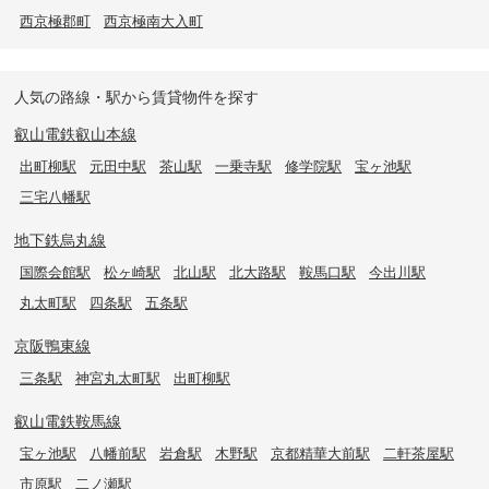
西京極郡町
西京極南大入町
人気の路線・駅から賃貸物件を探す
叡山電鉄叡山本線
出町柳駅
元田中駅
茶山駅
一乗寺駅
修学院駅
宝ヶ池駅
三宅八幡駅
地下鉄烏丸線
国際会館駅
松ヶ崎駅
北山駅
北大路駅
鞍馬口駅
今出川駅
丸太町駅
四条駅
五条駅
京阪鴨東線
三条駅
神宮丸太町駅
出町柳駅
叡山電鉄鞍馬線
宝ヶ池駅
八幡前駅
岩倉駅
木野駅
京都精華大前駅
二軒茶屋駅
市原駅
二ノ瀬駅