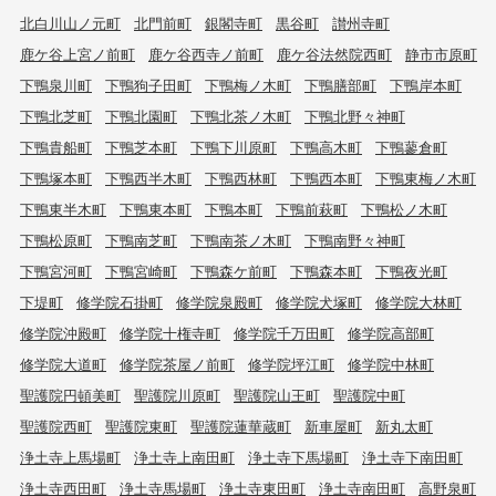
北白川山ノ元町
北門前町
銀閣寺町
黒谷町
讃州寺町
鹿ケ谷上宮ノ前町
鹿ケ谷西寺ノ前町
鹿ケ谷法然院西町
静市市原町
下鴨泉川町
下鴨狗子田町
下鴨梅ノ木町
下鴨膳部町
下鴨岸本町
下鴨北芝町
下鴨北園町
下鴨北茶ノ木町
下鴨北野々神町
下鴨貴船町
下鴨芝本町
下鴨下川原町
下鴨高木町
下鴨蓼倉町
下鴨塚本町
下鴨西半木町
下鴨西林町
下鴨西本町
下鴨東梅ノ木町
下鴨東半木町
下鴨東本町
下鴨本町
下鴨前萩町
下鴨松ノ木町
下鴨松原町
下鴨南芝町
下鴨南茶ノ木町
下鴨南野々神町
下鴨宮河町
下鴨宮崎町
下鴨森ケ前町
下鴨森本町
下鴨夜光町
下堤町
修学院石掛町
修学院泉殿町
修学院犬塚町
修学院大林町
修学院沖殿町
修学院十権寺町
修学院千万田町
修学院高部町
修学院大道町
修学院茶屋ノ前町
修学院坪江町
修学院中林町
聖護院円頓美町
聖護院川原町
聖護院山王町
聖護院中町
聖護院西町
聖護院東町
聖護院蓮華蔵町
新車屋町
新丸太町
浄土寺上馬場町
浄土寺上南田町
浄土寺下馬場町
浄土寺下南田町
浄土寺西田町
浄土寺馬場町
浄土寺東田町
浄土寺南田町
高野泉町