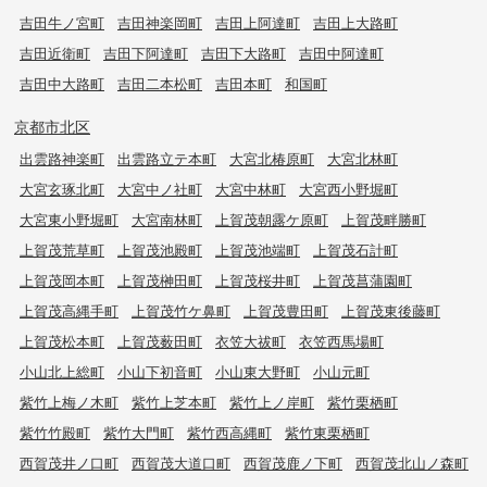
吉田牛ノ宮町
吉田神楽岡町
吉田上阿達町
吉田上大路町
吉田近衛町
吉田下阿達町
吉田下大路町
吉田中阿達町
吉田中大路町
吉田二本松町
吉田本町
和国町
京都市北区
出雲路神楽町
出雲路立テ本町
大宮北椿原町
大宮北林町
大宮玄琢北町
大宮中ノ社町
大宮中林町
大宮西小野堀町
大宮東小野堀町
大宮南林町
上賀茂朝露ケ原町
上賀茂畔勝町
上賀茂荒草町
上賀茂池殿町
上賀茂池端町
上賀茂石計町
上賀茂岡本町
上賀茂榊田町
上賀茂桜井町
上賀茂菖蒲園町
上賀茂高縄手町
上賀茂竹ケ鼻町
上賀茂豊田町
上賀茂東後藤町
上賀茂松本町
上賀茂薮田町
衣笠大祓町
衣笠西馬場町
小山北上総町
小山下初音町
小山東大野町
小山元町
紫竹上梅ノ木町
紫竹上芝本町
紫竹上ノ岸町
紫竹栗栖町
紫竹竹殿町
紫竹大門町
紫竹西高縄町
紫竹東栗栖町
西賀茂井ノ口町
西賀茂大道口町
西賀茂鹿ノ下町
西賀茂北山ノ森町