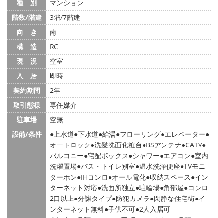
種 別
マンション
階数/階建
3階/7階建
向 き
南
構 造
RC
現 況
空室
入 居
即時
契約期間
2年
取引態様
専任媒介
駐車場
空無
設備/条件
上水道
下水道
給湯
フローリング
エレベーター
オートロック
洗髪洗面化粧台
BSアンテナ
CATV
バルコニー
宅配ボックス
シャワー
エアコン
室内
洗濯置場
バス・トイレ別室
温水洗浄便座
TVモニ
ターホン
IHコンロ
オール電化
収納スペース
イン
ターネット対応
洗面所独立
駐輪場
角部屋
コンロ
2口以上
分譲タイプ
防犯カメラ
閑静な住宅街
イ
ンターネット無料
子供不可
2人入居可