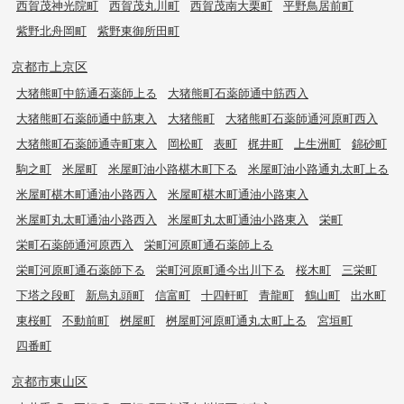
西賀茂神光院町
西賀茂丸川町
西賀茂南大栗町
平野鳥居前町
紫野北舟岡町
紫野東御所田町
京都市上京区
大猪熊町中筋通石薬師上る
大猪熊町石薬師通中筋西入
大猪熊町石薬師通中筋東入
大猪熊町
大猪熊町石薬師通河原町西入
大猪熊町石薬師通寺町東入
岡松町
表町
梶井町
上生洲町
錦砂町
駒之町
米屋町
米屋町油小路椹木町下る
米屋町油小路通丸太町上る
米屋町椹木町通油小路西入
米屋町椹木町通油小路東入
米屋町丸太町通油小路西入
米屋町丸太町通油小路東入
栄町
栄町石薬師通河原西入
栄町河原町通石薬師上る
栄町河原町通石薬師下る
栄町河原町通今出川下る
桜木町
三栄町
下塔之段町
新烏丸頭町
信富町
十四軒町
青龍町
鶴山町
出水町
東桜町
不動前町
桝屋町
桝屋町河原町通丸太町上る
宮垣町
四番町
京都市東山区