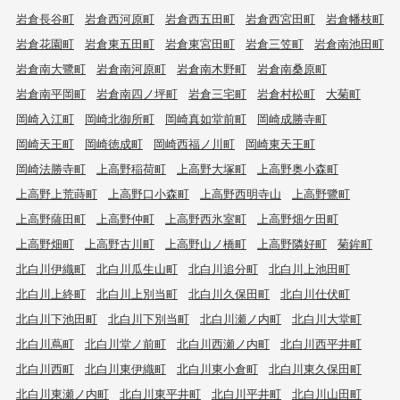
岩倉長谷町
岩倉西河原町
岩倉西五田町
岩倉西宮田町
岩倉幡枝町
岩倉花園町
岩倉東五田町
岩倉東宮田町
岩倉三笠町
岩倉南池田町
岩倉南大鷺町
岩倉南河原町
岩倉南木野町
岩倉南桑原町
岩倉南平岡町
岩倉南四ノ坪町
岩倉三宅町
岩倉村松町
大菊町
岡崎入江町
岡崎北御所町
岡崎真如堂前町
岡崎成勝寺町
岡崎天王町
岡崎徳成町
岡崎西福ノ川町
岡崎東天王町
岡崎法勝寺町
上高野稲荷町
上高野大塚町
上高野奥小森町
上高野上荒蒔町
上高野口小森町
上高野西明寺山
上高野鷺町
上高野薩田町
上高野仲町
上高野西氷室町
上高野畑ケ田町
上高野畑町
上高野古川町
上高野山ノ橋町
上高野隣好町
菊鉾町
北白川伊織町
北白川瓜生山町
北白川追分町
北白川上池田町
北白川上終町
北白川上別当町
北白川久保田町
北白川仕伏町
北白川下池田町
北白川下別当町
北白川瀬ノ内町
北白川大堂町
北白川蔦町
北白川堂ノ前町
北白川西瀬ノ内町
北白川西平井町
北白川西町
北白川東伊織町
北白川東小倉町
北白川東久保田町
北白川東瀬ノ内町
北白川東平井町
北白川平井町
北白川山田町