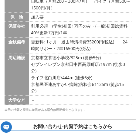
自転車（月額200～300円/月） バイク（月額500～
1500円/月）
保 険
加入要
保証会社
利用必須 (学生)初回1万円のみ・(一般)初回総賃料
40%更新1万円/1年
金銭備考
更新料: 1ヶ月
退去時清掃費35200円(税込) 24
時間サポート2年16500円(税込)
周辺施設
京都市立養徳小学校/325m (徒歩5分)
セブンイレブン京都田中西高原町店/197m (徒歩3
分)
ライフ北白川店/444m (徒歩6分)
京都民医連あすかい病院(信和会)/1125m (徒歩15
分)
大学など
－
表示の情報と現況に差異がある場合は現況優先となります。
お問い合わせ·内覧予約は
こちらから