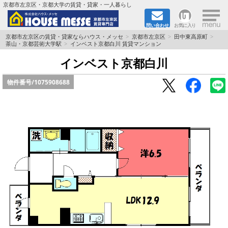
×
京都市左京区・京都大学の賃貸・貸家・一人暮らし
問い合わせ
お気に入り
TOPページ
京都市左京区の賃貸・貸家ならハウス・メッセ
京都市左京区
田中東高原町
茶山・京都芸術大学駅
インベスト京都白川 賃貸マンション
地図から検索
インベスト京都白川
物件番号/
1075908688
地域から検索
京都大学＆京都芸術大学生さんに
書類DL & 入居者さまへ
家族で住むならマンション？賃家？
一人暮らしの物件特集
ペット相談OKの賃貸！