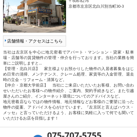
〒606-8276
京都市左京区北白川別当町30-3
店舗情報・アクセスはこちら
当社は左京区を中心に地元密着でアパート・マンション・貸家・駐車
場・店舗等の賃貸物件の管理・仲介を行っております。当社の業務を簡
単にご説明しますと…
【管理・北白川店】 家主様よりお預かりした物件の入居者募集をはじ
め日常の清掃、メンテナンス、クレーム処理、家賃等の入金管理、退去
時の立会・リフォーム・清算など。
【仲介・京都大学前店】 当社にご来店いただいたお客様、お問い合わ
せいただいたお客様への物件紹介、ご案内、契約手続きなど。また引越
屋さんのご紹介、インターネット環境についてのアドバイスなど。
地元密着店ならではの物件情報、地元情報などお客様のご要望に沿った
物件の提案、アドバイスを心がけています。『左京区と言えばハウス・
メッセ』と言っていただけるよう、お客様に気軽に入って何でも聞いて
いただけるお店を目指します！
075-707-5755