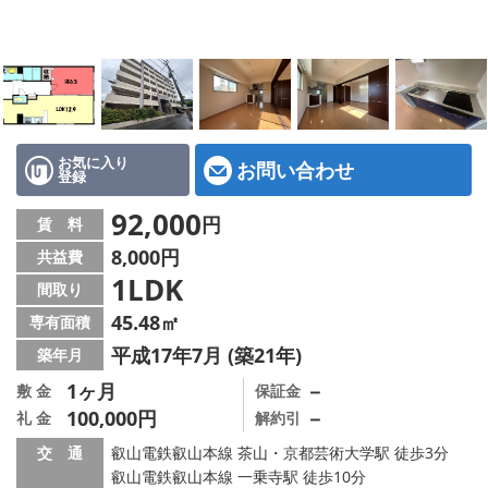
特選物件
ハウスメーカー施工特集！
路線·駅から探す
IT重説について
お気に入り
お問い合わせ
登録
スタッフ紹介
92,000
円
賃 料
8,000円
共益費
賃貸管理の北白川店
1LDK
間取り
店舗情報·アクセス
45.48㎡
専有面積
平成17年7月 (築21年)
築年月
会社概要
1ヶ月
－
敷 金
保証金
100,000円
－
礼 金
解約引
メールでお問い合わせ
交 通
叡山電鉄叡山本線 茶山・京都芸術大学駅 徒歩3分
叡山電鉄叡山本線 一乗寺駅 徒歩10分