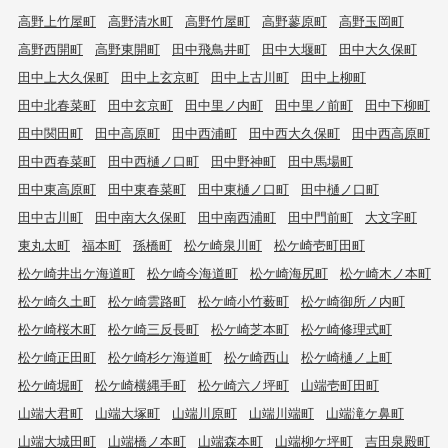
高野上竹屋町
高野清水町
高野竹屋町
高野蓼原町
高野玉岡町
高野西開町
高野東開町
田中飛鳥井町
田中大堰町
田中大久保町
田中上大久保町
田中上玄京町
田中上古川町
田中上柳町
田中北春菜町
田中玄京町
田中里ノ内町
田中里ノ前町
田中下柳町
田中関田町
田中高原町
田中西浦町
田中西大久保町
田中西高原町
田中西春菜町
田中西樋ノ口町
田中野神町
田中馬場町
田中東高原町
田中東春菜町
田中東樋ノ口町
田中樋ノ口町
田中古川町
田中南大久保町
田中南西浦町
田中門前町
大文字町
東丸太町
福本町
孫橋町
松ケ崎泉川町
松ケ崎壱町田町
松ケ崎井出ケ海道町
松ケ崎今海道町
松ケ崎海尻町
松ケ崎木ノ本町
松ケ崎久土町
松ケ崎雲路町
松ケ崎小竹薮町
松ケ崎御所ノ内町
松ケ崎桜木町
松ケ崎三反長町
松ケ崎芝本町
松ケ崎修理式町
松ケ崎正田町
松ケ崎杉ケ海道町
松ケ崎西山
松ケ崎樋ノ上町
松ケ崎堀町
松ケ崎横縄手町
松ケ崎六ノ坪町
山端壱町田町
山端大君町
山端大塚町
山端川原町
山端川端町
山端滝ケ鼻町
山端大城田町
山端橋ノ本町
山端森本町
山端柳ケ坪町
吉田泉殿町