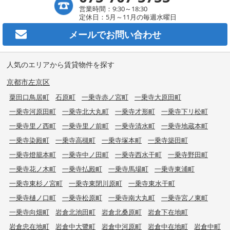
営業時間：9:30～18:30
定休日：5月～11月の毎週水曜日
メールで
お問い合わせ
人気のエリアから賃貸物件を探す
京都市左京区
粟田口鳥居町
石原町
一乗寺赤ノ宮町
一乗寺大原田町
一乗寺河原田町
一乗寺北大丸町
一乗寺才形町
一乗寺下リ松町
一乗寺里ノ西町
一乗寺里ノ前町
一乗寺清水町
一乗寺地蔵本町
一乗寺染殿町
一乗寺高槻町
一乗寺塚本町
一乗寺築田町
一乗寺燈籠本町
一乗寺中ノ田町
一乗寺西水干町
一乗寺野田町
一乗寺花ノ木町
一乗寺払殿町
一乗寺馬場町
一乗寺東浦町
一乗寺東杉ノ宮町
一乗寺東閉川原町
一乗寺東水干町
一乗寺樋ノ口町
一乗寺松原町
一乗寺南大丸町
一乗寺宮ノ東町
一乗寺向畑町
岩倉北池田町
岩倉北桑原町
岩倉下在地町
岩倉忠在地町
岩倉中大鷺町
岩倉中河原町
岩倉中在地町
岩倉中町