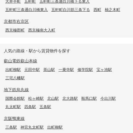
大井手町
五軒町
五軒町三条通白川橋下る東入
五軒町三条通白川橋東入
五軒町白川筋三条下る
西町
柚之木町
京都市右京区
西京極郡町
西京極南大入町
人気の路線・駅から賃貸物件を探す
叡山電鉄叡山本線
出町柳駅
元田中駅
茶山駅
一乗寺駅
修学院駅
宝ヶ池駅
三宅八幡駅
地下鉄烏丸線
国際会館駅
松ヶ崎駅
北山駅
北大路駅
鞍馬口駅
今出川駅
丸太町駅
四条駅
五条駅
京阪鴨東線
三条駅
神宮丸太町駅
出町柳駅