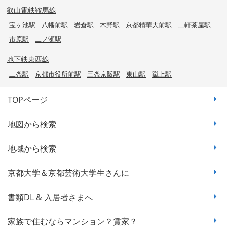
叡山電鉄鞍馬線
宝ヶ池駅
八幡前駅
岩倉駅
木野駅
京都精華大前駅
二軒茶屋駅
市原駅
二ノ瀬駅
地下鉄東西線
二条駅
京都市役所前駅
三条京阪駅
東山駅
蹴上駅
TOPページ
地図から検索
地域から検索
京都大学＆京都芸術大学生さんに
書類DL & 入居者さまへ
家族で住むならマンション？賃家？