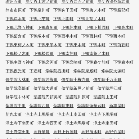
讃州寺町
鹿ケ谷上宮ノ前町
鹿ケ谷西寺ノ前町
鹿ケ谷法然院西町
静市市原町
下鴨泉川町
下鴨狗子田町
下鴨梅ノ木町
下鴨膳部町
下鴨岸本町
下鴨北芝町
下鴨北園町
下鴨北茶ノ木町
下鴨北野々神町
下鴨貴船町
下鴨芝本町
下鴨下川原町
下鴨高木町
下鴨蓼倉町
下鴨塚本町
下鴨西半木町
下鴨西林町
下鴨西本町
下鴨東梅ノ木町
下鴨東半木町
下鴨東本町
下鴨本町
下鴨前萩町
下鴨松ノ木町
下鴨松原町
下鴨南芝町
下鴨南茶ノ木町
下鴨南野々神町
下鴨宮河町
下鴨宮崎町
下鴨森ケ前町
下鴨森本町
下鴨夜光町
下堤町
修学院石掛町
修学院泉殿町
修学院犬塚町
修学院大林町
修学院沖殿町
修学院十権寺町
修学院千万田町
修学院高部町
修学院大道町
修学院茶屋ノ前町
修学院坪江町
修学院中林町
聖護院円頓美町
聖護院川原町
聖護院山王町
聖護院中町
聖護院西町
聖護院東町
聖護院蓮華蔵町
新車屋町
新丸太町
浄土寺上馬場町
浄土寺上南田町
浄土寺下馬場町
浄土寺下南田町
浄土寺西田町
浄土寺馬場町
浄土寺東田町
浄土寺南田町
高野泉町
高野上竹屋町
高野清水町
高野竹屋町