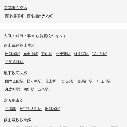
京都市右京区
西京極郡町
西京極南大入町
人気の路線・駅から賃貸物件を探す
叡山電鉄叡山本線
出町柳駅
元田中駅
茶山駅
一乗寺駅
修学院駅
宝ヶ池駅
三宅八幡駅
地下鉄烏丸線
国際会館駅
松ヶ崎駅
北山駅
北大路駅
鞍馬口駅
今出川駅
丸太町駅
四条駅
五条駅
京阪鴨東線
三条駅
神宮丸太町駅
出町柳駅
叡山電鉄鞍馬線