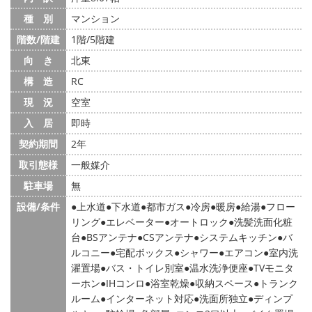
種 別
マンション
階数/階建
1階/5階建
向 き
北東
構 造
RC
現 況
空室
入 居
即時
契約期間
2年
取引態様
一般媒介
駐車場
無
設備/条件
上水道
下水道
都市ガス
冷房
暖房
給湯
フロー
リング
エレベーター
オートロック
洗髪洗面化粧
台
BSアンテナ
CSアンテナ
システムキッチン
バ
ルコニー
宅配ボックス
シャワー
エアコン
室内洗
濯置場
バス・トイレ別室
温水洗浄便座
TVモニタ
ーホン
IHコンロ
浴室乾燥
収納スペース
トランク
ルーム
インターネット対応
洗面所独立
ディンプ