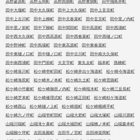
高野蓼原町
高野玉岡町
高野西開町
高野東開町
田中飛鳥井町
田中大堰町
田中大久保町
田中上大久保町
田中上玄京町
田中上古川町
田中上柳町
田中北春菜町
田中玄京町
田中里ノ内町
田中里ノ前町
田中下柳町
田中関田町
田中高原町
田中西浦町
田中西大久保町
田中西高原町
田中西春菜町
田中西樋ノ口町
田中野神町
田中馬場町
田中東高原町
田中東春菜町
田中東樋ノ口町
田中樋ノ口町
田中古川町
田中南大久保町
田中南西浦町
田中門前町
大文字町
東丸太町
福本町
孫橋町
松ケ崎泉川町
松ケ崎壱町田町
松ケ崎井出ケ海道町
松ケ崎今海道町
松ケ崎海尻町
松ケ崎木ノ本町
松ケ崎久土町
松ケ崎雲路町
松ケ崎小竹薮町
松ケ崎御所ノ内町
松ケ崎桜木町
松ケ崎三反長町
松ケ崎芝本町
松ケ崎修理式町
松ケ崎正田町
松ケ崎杉ケ海道町
松ケ崎西山
松ケ崎樋ノ上町
松ケ崎堀町
松ケ崎横縄手町
松ケ崎六ノ坪町
山端壱町田町
山端大君町
山端大塚町
山端川原町
山端川端町
山端滝ケ鼻町
山端大城田町
山端橋ノ本町
山端森本町
山端柳ケ坪町
吉田泉殿町
吉田牛ノ宮町
吉田神楽岡町