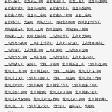
岩倉花園町
岩倉東五田町
岩倉東宮田町
岩倉三笠町
岩倉南池田町
岩倉南大鷺町
岩倉南河原町
岩倉南木野町
岩倉南桑原町
岩倉南平岡町
岩倉南三宅町
岩倉南四ノ坪町
岩倉三宅町
岩倉村松町
大菊町
岡崎入江町
岡崎北御所町
岡崎真如堂前町
岡崎成勝寺町
岡崎天王町
岡崎徳成町
岡崎西福ノ川町
岡崎東天王町
岡崎法勝寺町
上高野稲荷町
上高野大塚町
上高野奥小森町
上高野上荒蒔町
上高野口小森町
上高野西明寺山
上高野鷺町
上高野薩田町
上高野仲町
上高野西氷室町
上高野畑ケ田町
上高野畑町
上高野古川町
上高野山ノ橋町
上高野隣好町
菊鉾町
北白川伊織町
北白川瓜生山町
北白川追分町
北白川上池田町
北白川上終町
北白川上別当町
北白川久保田町
北白川仕伏町
北白川下池田町
北白川下別当町
北白川瀬ノ内町
北白川大堂町
北白川蔦町
北白川堂ノ前町
北白川西瀬ノ内町
北白川西平井町
北白川西町
北白川東伊織町
北白川東小倉町
北白川東久保田町
北白川東瀬ノ内町
北白川東平井町
北白川平井町
北白川山田町
北白川山ノ元町
北門前町
銀閣寺町
黒谷町