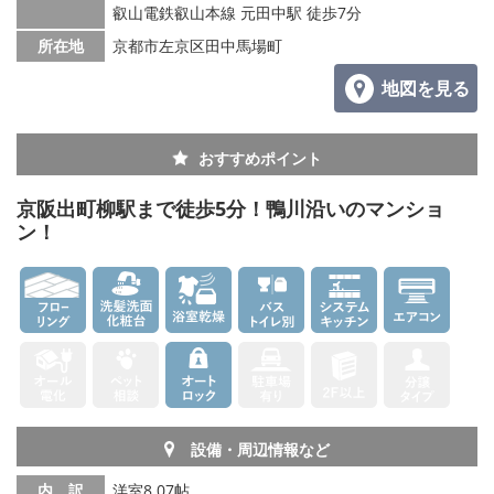
叡山電鉄叡山本線 元田中駅 徒歩7分
所在地
京都市左京区田中馬場町
地図を見る
おすすめポイント
京阪出町柳駅まで徒歩5分！鴨川沿いのマンショ
ン！
設備・周辺情報など
内 訳
洋室8.07帖