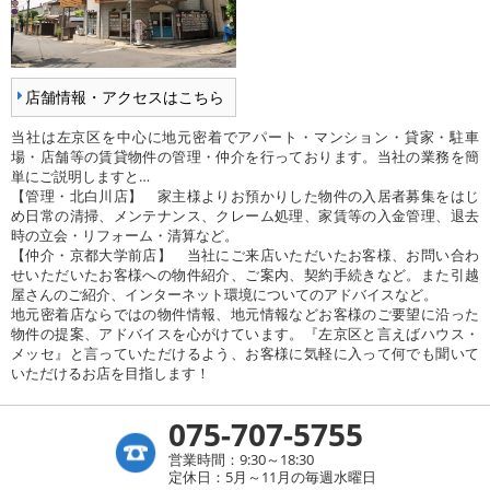
店舗情報・アクセスはこちら
当社は左京区を中心に地元密着でアパート・マンション・貸家・駐車
場・店舗等の賃貸物件の管理・仲介を行っております。当社の業務を簡
単にご説明しますと…
【管理・北白川店】 家主様よりお預かりした物件の入居者募集をはじ
め日常の清掃、メンテナンス、クレーム処理、家賃等の入金管理、退去
時の立会・リフォーム・清算など。
【仲介・京都大学前店】 当社にご来店いただいたお客様、お問い合わ
せいただいたお客様への物件紹介、ご案内、契約手続きなど。また引越
屋さんのご紹介、インターネット環境についてのアドバイスなど。
地元密着店ならではの物件情報、地元情報などお客様のご要望に沿った
物件の提案、アドバイスを心がけています。『左京区と言えばハウス・
メッセ』と言っていただけるよう、お客様に気軽に入って何でも聞いて
いただけるお店を目指します！
075-707-5755
営業時間：9:30～18:30
定休日：5月～11月の毎週水曜日