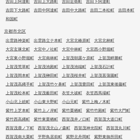
吉田上阿達町
吉田上大路町
吉田近衛町
吉田下阿達町
吉田下大路町
吉田中阿達町
吉田中大路町
吉田二本松町
吉田本町
和国町
京都市北区
出雲路神楽町
出雲路立テ本町
大宮北椿原町
大宮北林町
大宮玄琢北町
大宮中ノ社町
大宮中林町
大宮西小野堀町
大宮東小野堀町
大宮南林町
上賀茂朝露ケ原町
上賀茂畔勝町
上賀茂荒草町
上賀茂池殿町
上賀茂池端町
上賀茂石計町
上賀茂岡本町
上賀茂榊田町
上賀茂桜井町
上賀茂菖蒲園町
上賀茂高縄手町
上賀茂竹ケ鼻町
上賀茂豊田町
上賀茂東後藤町
上賀茂松本町
上賀茂薮田町
衣笠大祓町
衣笠西馬場町
小山北上総町
小山東大野町
小山元町
紫竹上梅ノ木町
紫竹上芝本町
紫竹上ノ岸町
紫竹栗栖町
紫竹竹殿町
紫竹大門町
紫竹西高縄町
紫竹東栗栖町
西賀茂井ノ口町
西賀茂大道口町
西賀茂鹿ノ下町
西賀茂北山ノ森町
西賀茂神光院町
西賀茂丸川町
西賀茂南大栗町
平野鳥居前町
紫野北舟岡町
紫野東御所田町