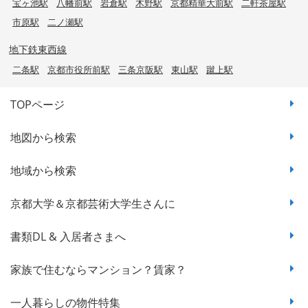
宝ヶ池駅
八幡前駅
岩倉駅
木野駅
京都精華大前駅
二軒茶屋駅
市原駅
二ノ瀬駅
地下鉄東西線
二条駅
京都市役所前駅
三条京阪駅
東山駅
蹴上駅
TOPページ
地図から検索
地域から検索
京都大学＆京都芸術大学生さんに
書類DL & 入居者さまへ
家族で住むならマンション？賃家？
一人暮らしの物件特集