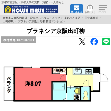
×
京都市左京区・京都大学の賃貸・貸家・一人暮らし
問い合わせ
お気に入り
TOPページ
京都市左京区の賃貸・貸家ならハウス・メッセ
京都市左京区
田中馬場町
出町柳駅
プラネシア京阪出町柳 賃貸マンション
地図から検索
プラネシア京阪出町柳
物件番号/
1075907003
地域から検索
京都大学＆京都芸術大学生さんに
書類DL & 入居者さまへ
家族で住むならマンション？賃家？
一人暮らしの物件特集
ペット相談OKの賃貸！