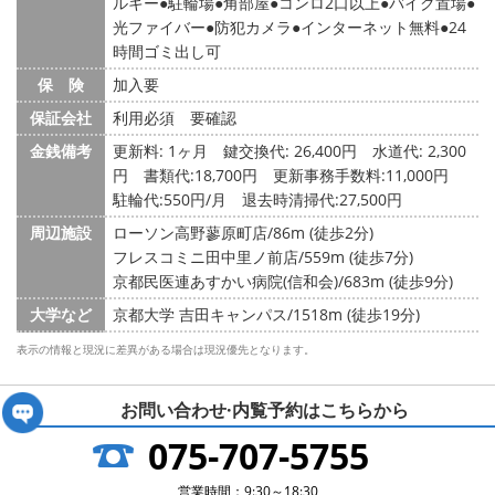
ルキー
駐輪場
角部屋
コンロ2口以上
バイク置場
光ファイバー
防犯カメラ
インターネット無料
24
時間ゴミ出し可
保 険
加入要
保証会社
利用必須 要確認
金銭備考
更新料: 1ヶ月
鍵交換代: 26,400円
水道代: 2,300
円
書類代:18,700円 更新事務手数料:11,000円
駐輪代:550円/月 退去時清掃代:27,500円
周辺施設
ローソン高野蓼原町店/86m (徒歩2分)
フレスコミニ田中里ノ前店/559m (徒歩7分)
京都民医連あすかい病院(信和会)/683m (徒歩9分)
大学など
京都大学 吉田キャンパス/1518m (徒歩19分)
表示の情報と現況に差異がある場合は現況優先となります。
お問い合わせ·内覧予約は
こちらから
075-707-5755
営業時間：9:30～18:30