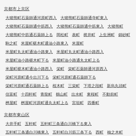
京都市上京区
大猪熊町石薬師通河原町西入
大猪熊町石薬師通寺町東入
大猪熊町石薬師通中筋西入
大猪熊町石薬師通中筋東入
大猪熊町
大猪熊町中筋通石薬師上る
岡松町
表町
梶井町
上生洲町
錦砂町
駒之町
米屋町椹木町通油小路東入
米屋町
米屋町丸太町通油小路東入
米屋町丸太町通油小路西入
米屋町油小路椹木町下る
米屋町油小路通丸太町上る
米屋町椹木町通油小路西入
栄町
栄町石薬師通河原西入
栄町河原町通今出川下る
栄町河原町通石薬師下る
栄町河原町通石薬師上る
桜木町
三栄町
下塔之段町
新烏丸頭町
信富町
十四軒町
青龍町
鶴山町
出水町
東桜町
不動前町
桝屋町
桝屋町河原町通丸太町上る
宮垣町
四番町
京都市東山区
大井手町
五軒町
五軒町三条通白川橋下る東入
五軒町三条通白川橋東入
五軒町白川筋三条下る
西町
柚之木町