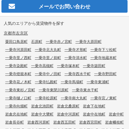
メールで
お問い合わせ
人気のエリアから賃貸物件を探す
京都市左京区
粟田口鳥居町
石原町
一乗寺赤ノ宮町
一乗寺大原田町
一乗寺河原田町
一乗寺北大丸町
一乗寺才形町
一乗寺下リ松町
一乗寺里ノ西町
一乗寺里ノ前町
一乗寺清水町
一乗寺地蔵本町
一乗寺染殿町
一乗寺高槻町
一乗寺塚本町
一乗寺築田町
一乗寺燈籠本町
一乗寺中ノ田町
一乗寺西水干町
一乗寺野田町
一乗寺花ノ木町
一乗寺払殿町
一乗寺馬場町
一乗寺東浦町
一乗寺東杉ノ宮町
一乗寺東閉川原町
一乗寺東水干町
一乗寺樋ノ口町
一乗寺松原町
一乗寺南大丸町
一乗寺宮ノ東町
一乗寺向畑町
岩倉北池田町
岩倉北桑原町
岩倉下在地町
岩倉忠在地町
岩倉中大鷺町
岩倉中河原町
岩倉中在地町
岩倉中町
岩倉長谷町
岩倉西河原町
岩倉西五田町
岩倉西宮田町
岩倉幡枝町