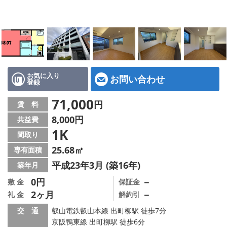
特選物件
ハウスメーカー施工特集！
路線·駅から探す
IT重説について
お気に入り
お問い合わせ
登録
スタッフ紹介
71,000
円
賃 料
8,000円
共益費
賃貸管理の北白川店
1K
間取り
店舗情報·アクセス
25.68㎡
専有面積
平成23年3月 (築16年)
築年月
会社概要
0円
－
敷 金
保証金
2ヶ月
－
礼 金
解約引
メールでお問い合わせ
交 通
叡山電鉄叡山本線 出町柳駅 徒歩7分
京阪鴨東線 出町柳駅 徒歩6分