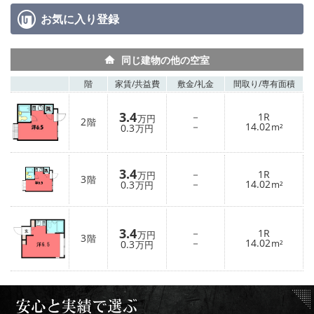
お気に入り
登録
同じ建物の他の空室
階
家賃/
共益費
敷金/
礼金
間取り/
専有面積
3.4
－
1R
万円
2
階
－
14.02
0.3
m²
万円
3.4
－
1R
万円
3
階
－
14.02
0.3
m²
万円
3.4
－
1R
万円
3
階
－
14.02
0.3
m²
万円