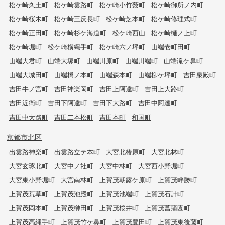
松ケ崎久土町
松ケ崎雲路町
松ケ崎小竹薮町
松ケ崎御所ノ内町
松ケ崎桜木町
松ケ崎三反長町
松ケ崎芝本町
松ケ崎修理式町
松ケ崎正田町
松ケ崎杉ケ海道町
松ケ崎西山
松ケ崎樋ノ上町
松ケ崎堀町
松ケ崎横縄手町
松ケ崎六ノ坪町
山端壱町田町
山端大君町
山端大塚町
山端川原町
山端川端町
山端滝ケ鼻町
山端大城田町
山端橋ノ本町
山端森本町
山端柳ケ坪町
吉田泉殿町
吉田牛ノ宮町
吉田神楽岡町
吉田上阿達町
吉田上大路町
吉田近衛町
吉田下阿達町
吉田下大路町
吉田中阿達町
吉田中大路町
吉田二本松町
吉田本町
和国町
京都市北区
出雲路神楽町
出雲路立テ本町
大宮北椿原町
大宮北林町
大宮玄琢北町
大宮中ノ社町
大宮中林町
大宮西小野堀町
大宮東小野堀町
大宮南林町
上賀茂朝露ケ原町
上賀茂畔勝町
上賀茂荒草町
上賀茂池殿町
上賀茂池端町
上賀茂石計町
上賀茂岡本町
上賀茂榊田町
上賀茂桜井町
上賀茂菖蒲園町
上賀茂高縄手町
上賀茂竹ケ鼻町
上賀茂豊田町
上賀茂東後藤町