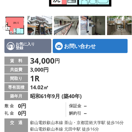
特選物件
ハウスメーカー施工特集！
路線·駅から探す
IT重説について
お気に入り
お問い合わせ
登録
スタッフ紹介
34,000
円
賃 料
3,000円
共益費
賃貸管理の北白川店
1R
間取り
店舗情報·アクセス
14.02㎡
専有面積
昭和61年9月 (築40年)
築年月
会社概要
0円
－
敷 金
保証金
0円
－
礼 金
解約引
メールでお問い合わせ
交 通
叡山電鉄叡山本線 茶山・京都芸術大学駅 徒歩16分
叡山電鉄叡山本線 元田中駅 徒歩16分