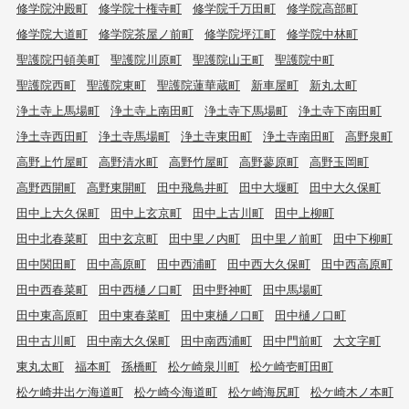
修学院沖殿町
修学院十権寺町
修学院千万田町
修学院高部町
修学院大道町
修学院茶屋ノ前町
修学院坪江町
修学院中林町
聖護院円頓美町
聖護院川原町
聖護院山王町
聖護院中町
聖護院西町
聖護院東町
聖護院蓮華蔵町
新車屋町
新丸太町
浄土寺上馬場町
浄土寺上南田町
浄土寺下馬場町
浄土寺下南田町
浄土寺西田町
浄土寺馬場町
浄土寺東田町
浄土寺南田町
高野泉町
高野上竹屋町
高野清水町
高野竹屋町
高野蓼原町
高野玉岡町
高野西開町
高野東開町
田中飛鳥井町
田中大堰町
田中大久保町
田中上大久保町
田中上玄京町
田中上古川町
田中上柳町
田中北春菜町
田中玄京町
田中里ノ内町
田中里ノ前町
田中下柳町
田中関田町
田中高原町
田中西浦町
田中西大久保町
田中西高原町
田中西春菜町
田中西樋ノ口町
田中野神町
田中馬場町
田中東高原町
田中東春菜町
田中東樋ノ口町
田中樋ノ口町
田中古川町
田中南大久保町
田中南西浦町
田中門前町
大文字町
東丸太町
福本町
孫橋町
松ケ崎泉川町
松ケ崎壱町田町
松ケ崎井出ケ海道町
松ケ崎今海道町
松ケ崎海尻町
松ケ崎木ノ本町