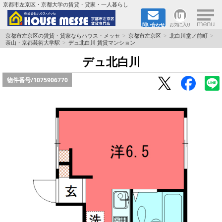
×
京都市左京区・京都大学の賃貸・貸家・一人暮らし
問い合わせ
お気に入り
TOPページ
京都市左京区の賃貸・貸家ならハウス・メッセ
京都市左京区
北白川堂ノ前町
茶山・京都芸術大学駅
デュ北白川 賃貸マンション
地図から検索
デュ北白川
物件番号/
1075906770
地域から検索
京都大学＆京都芸術大学生さんに
書類DL & 入居者さまへ
家族で住むならマンション？賃家？
一人暮らしの物件特集
ペット相談OKの賃貸！