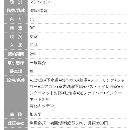
種 別
マンション
階数/階建
3階/3階建
向 き
北
構 造
RC
現 況
空室
入 居
即時
契約期間
2年
取引態様
一般媒介
駐車場
無
設備/条件
上水道
下水道
都市ガス
給湯
フローリング
シャ
ワー
エアコン
室内洗濯置場
バス・トイレ同室
イ
ンターネット対応
駐輪場
光ファイバー
インター
ネット無料
電化キッチン
保 険
加入要
保証会社
利用必須 初回:賃料総額50%、月額:800円