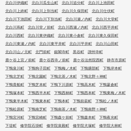
北白川伊織町
北白川瓜生山町
北白川追分町
北白川上池田町
北白川上終町
北白川上別当町
北白川久保田町
北白川仕伏町
北白川下池田町
北白川下別当町
北白川瀬ノ内町
北白川大堂町
北白川蔦町
北白川堂ノ前町
北白川西瀬ノ内町
北白川西平井町
北白川西町
北白川東伊織町
北白川東小倉町
北白川東久保田町
北白川東瀬ノ内町
北白川東平井町
北白川平井町
北白川山田町
北白川山ノ元町
北門前町
銀閣寺町
黒谷町
讃州寺町
鹿ケ谷上宮ノ前町
鹿ケ谷西寺ノ前町
鹿ケ谷法然院西町
静市市原町
下鴨泉川町
下鴨狗子田町
下鴨梅ノ木町
下鴨膳部町
下鴨岸本町
下鴨北芝町
下鴨北園町
下鴨北茶ノ木町
下鴨北野々神町
下鴨貴船町
下鴨芝本町
下鴨下川原町
下鴨高木町
下鴨蓼倉町
下鴨塚本町
下鴨西半木町
下鴨西林町
下鴨西本町
下鴨東梅ノ木町
下鴨東半木町
下鴨東本町
下鴨本町
下鴨前萩町
下鴨松ノ木町
下鴨松原町
下鴨南芝町
下鴨南茶ノ木町
下鴨南野々神町
下鴨宮河町
下鴨宮崎町
下鴨森ケ前町
下鴨森本町
下鴨夜光町
下堤町
修学院石掛町
修学院泉殿町
修学院犬塚町
修学院大林町