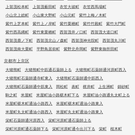
上賀茂松本町
上賀茂薮田町
衣笠大祓町
衣笠西馬場町
小山北上総町
小山東大野町
小山元町
紫竹上梅ノ木町
紫竹上芝本町
紫竹上ノ岸町
紫竹栗栖町
紫竹竹殿町
紫竹大門町
紫竹西高縄町
紫竹東栗栖町
西賀茂井ノ口町
西賀茂大道口町
西賀茂鹿ノ下町
西賀茂北山ノ森町
西賀茂神光院町
西賀茂丸川町
西賀茂南大栗町
平野鳥居前町
紫野北舟岡町
紫野東御所田町
京都市上京区
大猪熊町
大猪熊町中筋通石薬師上る
大猪熊町石薬師通河原町西入
大猪熊町石薬師通寺町東入
大猪熊町石薬師通中筋西入
大猪熊町石薬師通中筋東入
岡松町
表町
梶井町
上生洲町
錦砂町
駒之町
米屋町
米屋町油小路椹木町下る
米屋町油小路通丸太町上る
米屋町椹木町通油小路西入
米屋町椹木町通油小路東入
米屋町丸太町通油小路西入
米屋町丸太町通油小路東入
栄町石薬師通河原西入
栄町河原町通石薬師上る
栄町河原町通石薬師下る
栄町河原町通今出川下る
栄町
桜木町