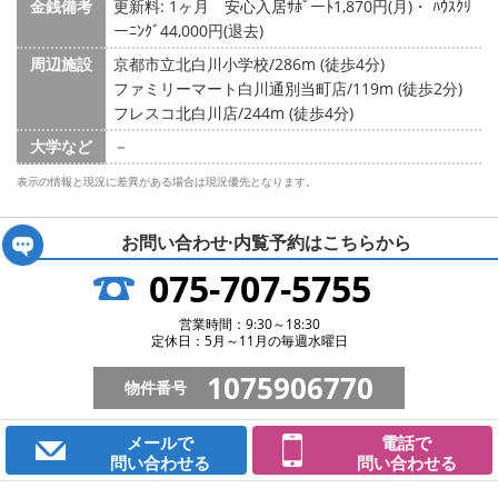
金銭備考
更新料: 1ヶ月
安心入居ｻﾎﾟーﾄ1,870円(月)・ ﾊｳｽｸﾘ
ーﾆﾝｸﾞ44,000円(退去)
周辺施設
京都市立北白川小学校/286m (徒歩4分)
ファミリーマート白川通別当町店/119m (徒歩2分)
フレスコ北白川店/244m (徒歩4分)
大学など
－
表示の情報と現況に差異がある場合は現況優先となります。
お問い合わせ·内覧予約は
こちらから
075-707-5755
営業時間：9:30～18:30
定休日：5月～11月の毎週水曜日
1075906770
物件番号
メールで
電話で
問い合わせる
問い合わせる