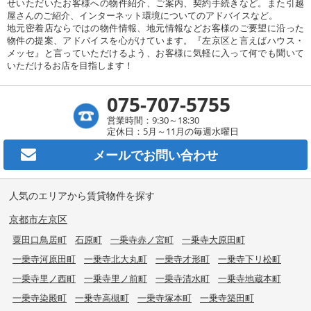
せいただいたお客様への物件紹介、ご案内、契約手続きなど。また引越
屋さんのご紹介、インターネット環境についてのアドバイスなど。
地元密着店ならではの物件情報、地元情報などお客様のご要望に沿った
物件の提案、アドバイスを心がけています。『左京区と言えばハウス・
メッセ』と言っていただけるよう、お客様に気軽に入って何でも聞いて
いただけるお店を目指します！
075-707-5755
営業時間：9:30～18:30
定休日：5月～11月の毎週水曜日
メールで
お問い合わせ
人気のエリアから賃貸物件を探す
京都市左京区
粟田口鳥居町
石原町
一乗寺赤ノ宮町
一乗寺大原田町
一乗寺河原田町
一乗寺北大丸町
一乗寺才形町
一乗寺下リ松町
一乗寺里ノ西町
一乗寺里ノ前町
一乗寺清水町
一乗寺地蔵本町
一乗寺染殿町
一乗寺高槻町
一乗寺塚本町
一乗寺築田町