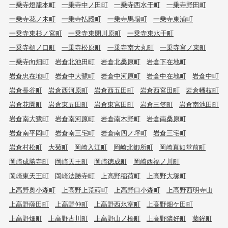
一乗寺燈籠本町
一乗寺中ノ田町
一乗寺西水干町
一乗寺野田町
一乗寺花ノ木町
一乗寺払殿町
一乗寺馬場町
一乗寺東浦町
一乗寺東杉ノ宮町
一乗寺東閉川原町
一乗寺東水干町
一乗寺樋ノ口町
一乗寺松原町
一乗寺南大丸町
一乗寺宮ノ東町
一乗寺向畑町
岩倉北池田町
岩倉北桑原町
岩倉下在地町
岩倉忠在地町
岩倉中大鷺町
岩倉中河原町
岩倉中在地町
岩倉中町
岩倉長谷町
岩倉西河原町
岩倉西五田町
岩倉西宮田町
岩倉幡枝町
岩倉花園町
岩倉東五田町
岩倉東宮田町
岩倉三笠町
岩倉南池田町
岩倉南大鷺町
岩倉南河原町
岩倉南木野町
岩倉南桑原町
岩倉南平岡町
岩倉南三宅町
岩倉南四ノ坪町
岩倉三宅町
岩倉村松町
大菊町
岡崎入江町
岡崎北御所町
岡崎真如堂前町
岡崎成勝寺町
岡崎天王町
岡崎徳成町
岡崎西福ノ川町
岡崎東天王町
岡崎法勝寺町
上高野稲荷町
上高野大塚町
上高野奥小森町
上高野上荒蒔町
上高野口小森町
上高野西明寺山
上高野薩田町
上高野仲町
上高野西氷室町
上高野畑ケ田町
上高野畑町
上高野古川町
上高野山ノ橋町
上高野隣好町
菊鉾町