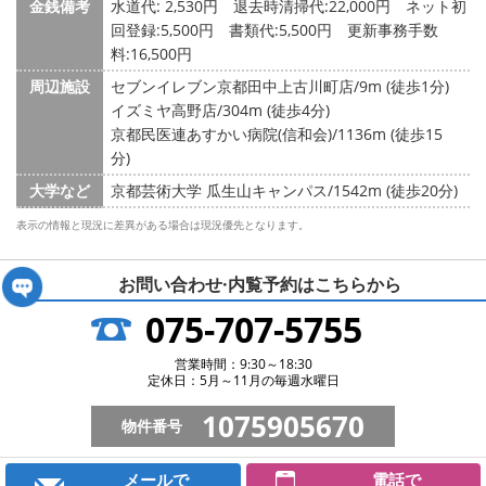
金銭備考
水道代: 2,530円
退去時清掃代:22,000円 ネット初
回登録:5,500円 書類代:5,500円 更新事務手数
料:16,500円
周辺施設
セブンイレブン京都田中上古川町店/9m (徒歩1分)
イズミヤ高野店/304m (徒歩4分)
京都民医連あすかい病院(信和会)/1136m (徒歩15
分)
大学など
京都芸術大学 瓜生山キャンパス/1542m (徒歩20分)
表示の情報と現況に差異がある場合は現況優先となります。
お問い合わせ·内覧予約は
こちらから
075-707-5755
営業時間：9:30～18:30
定休日：5月～11月の毎週水曜日
1075905670
物件番号
メールで
電話で