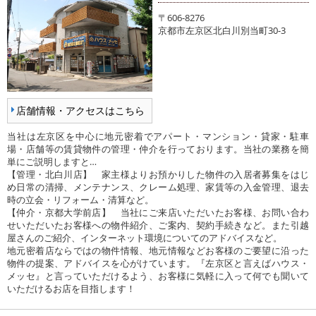
〒606-8276
京都市左京区北白川別当町30-3
店舗情報・アクセスはこちら
当社は左京区を中心に地元密着でアパート・マンション・貸家・駐車
場・店舗等の賃貸物件の管理・仲介を行っております。当社の業務を簡
単にご説明しますと…
【管理・北白川店】 家主様よりお預かりした物件の入居者募集をはじ
め日常の清掃、メンテナンス、クレーム処理、家賃等の入金管理、退去
時の立会・リフォーム・清算など。
【仲介・京都大学前店】 当社にご来店いただいたお客様、お問い合わ
せいただいたお客様への物件紹介、ご案内、契約手続きなど。また引越
屋さんのご紹介、インターネット環境についてのアドバイスなど。
地元密着店ならではの物件情報、地元情報などお客様のご要望に沿った
物件の提案、アドバイスを心がけています。『左京区と言えばハウス・
メッセ』と言っていただけるよう、お客様に気軽に入って何でも聞いて
いただけるお店を目指します！