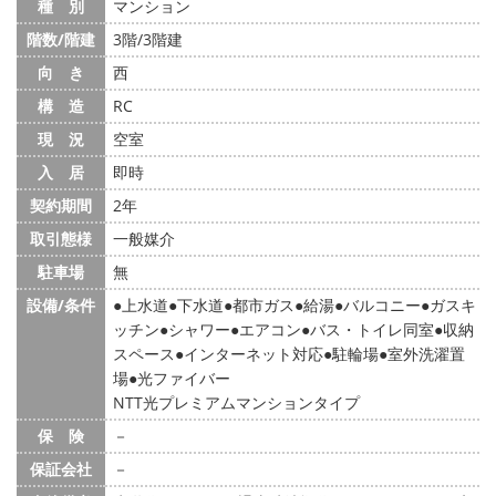
種 別
マンション
階数/階建
3階/3階建
向 き
西
構 造
RC
現 況
空室
入 居
即時
契約期間
2年
取引態様
一般媒介
駐車場
無
設備/条件
上水道
下水道
都市ガス
給湯
バルコニー
ガスキ
ッチン
シャワー
エアコン
バス・トイレ同室
収納
スペース
インターネット対応
駐輪場
室外洗濯置
場
光ファイバー
NTT光プレミアムマンションタイプ
保 険
－
保証会社
－