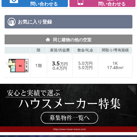
問い合わせる
問い合わせる
お気に入り
登録
同じ建物の他の空室
階
家賃/
共益費
敷金/
礼金
間取り/
専有面積
3.5
5.0
1K
万円
万円
1
階
5.0
17.48
0.4
万円
m²
万円