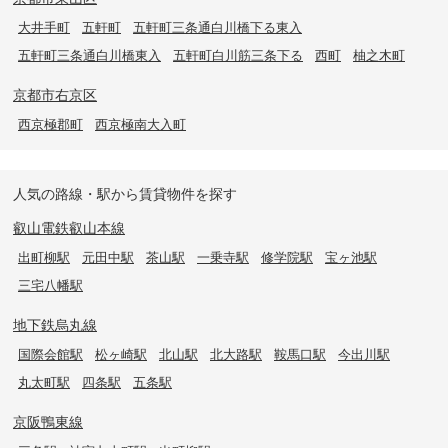
大井手町
五軒町
五軒町三条通白川橋下る東入
五軒町三条通白川橋東入
五軒町白川筋三条下る
西町
柚之木町
京都市右京区
西京極郡町
西京極南大入町
人気の路線・駅から賃貸物件を探す
叡山電鉄叡山本線
出町柳駅
元田中駅
茶山駅
一乗寺駅
修学院駅
宝ヶ池駅
三宅八幡駅
地下鉄烏丸線
国際会館駅
松ヶ崎駅
北山駅
北大路駅
鞍馬口駅
今出川駅
丸太町駅
四条駅
五条駅
京阪鴨東線