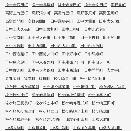
浄土寺西田町
浄土寺馬場町
浄土寺東田町
浄土寺南田町
高野泉町
高野上竹屋町
高野清水町
高野竹屋町
高野蓼原町
高野玉岡町
高野西開町
高野東開町
田中飛鳥井町
田中大堰町
田中大久保町
田中上大久保町
田中上古川町
田中上柳町
田中北春菜町
田中玄京町
田中里ノ内町
田中里ノ前町
田中下柳町
田中関田町
田中高原町
田中西浦町
田中西大久保町
田中西高原町
田中西春菜町
田中西樋ノ口町
田中野神町
田中馬場町
田中東高原町
田中東春菜町
田中東樋ノ口町
田中樋ノ口町
田中古川町
田中南大久保町
田中南西浦町
田中門前町
大文字町
東丸太町
福本町
孫橋町
松ケ崎泉川町
松ケ崎壱町田町
松ケ崎井出ケ海道町
松ケ崎今海道町
松ケ崎海尻町
松ケ崎木ノ本町
松ケ崎久土町
松ケ崎雲路町
松ケ崎小竹薮町
松ケ崎桜木町
松ケ崎三反長町
松ケ崎芝本町
松ケ崎修理式町
松ケ崎正田町
松ケ崎杉ケ海道町
松ケ崎西山
松ケ崎樋ノ上町
松ケ崎堀町
松ケ崎横縄手町
松ケ崎六ノ坪町
山端壱町田町
山端大君町
山端大塚町
山端川原町
山端川端町
山端滝ケ鼻町
山端大城田町