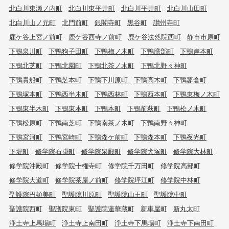
北白川東瀬ノ内町
北白川東平井町
北白川平井町
北白川山田町
北白川山ノ元町
北門前町
銀閣寺町
黒谷町
讃州寺町
鹿ケ谷上宮ノ前町
鹿ケ谷西寺ノ前町
鹿ケ谷法然院西町
静市市原町
下鴨泉川町
下鴨狗子田町
下鴨梅ノ木町
下鴨膳部町
下鴨岸本町
下鴨北芝町
下鴨北園町
下鴨北茶ノ木町
下鴨北野々神町
下鴨貴船町
下鴨芝本町
下鴨下川原町
下鴨高木町
下鴨蓼倉町
下鴨塚本町
下鴨西半木町
下鴨西林町
下鴨西本町
下鴨東梅ノ木町
下鴨東半木町
下鴨東本町
下鴨本町
下鴨前萩町
下鴨松ノ木町
下鴨松原町
下鴨南芝町
下鴨南茶ノ木町
下鴨南野々神町
下鴨宮河町
下鴨宮崎町
下鴨森ケ前町
下鴨森本町
下鴨夜光町
下堤町
修学院石掛町
修学院泉殿町
修学院犬塚町
修学院大林町
修学院沖殿町
修学院十権寺町
修学院千万田町
修学院高部町
修学院大道町
修学院茶屋ノ前町
修学院坪江町
修学院中林町
聖護院円頓美町
聖護院川原町
聖護院山王町
聖護院中町
聖護院西町
聖護院東町
聖護院蓮華蔵町
新車屋町
新丸太町
浄土寺上馬場町
浄土寺上南田町
浄土寺下馬場町
浄土寺下南田町