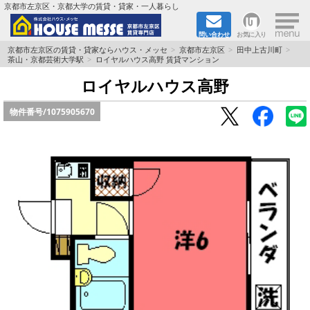
×
京都市左京区・京都大学の賃貸・貸家・一人暮らし
問い合わせ
お気に入り
TOPページ
京都市左京区の賃貸・貸家ならハウス・メッセ
京都市左京区
田中上古川町
茶山・京都芸術大学駅
ロイヤルハウス高野 賃貸マンション
地図から検索
ロイヤルハウス高野
物件番号/
1075905670
地域から検索
京都大学＆京都芸術大学生さんに
書類DL & 入居者さまへ
家族で住むならマンション？賃家？
一人暮らしの物件特集
ペット相談OKの賃貸！