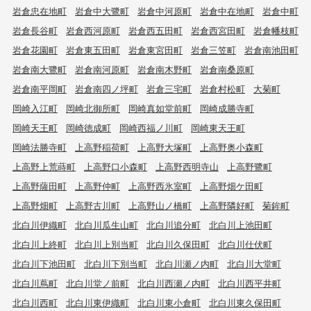
岩倉忠在地町
岩倉中大鷺町
岩倉中河原町
岩倉中在地町
岩倉中町
岩倉長谷町
岩倉西河原町
岩倉西五田町
岩倉西宮田町
岩倉幡枝町
岩倉花園町
岩倉東五田町
岩倉東宮田町
岩倉三笠町
岩倉南池田町
岩倉南大鷺町
岩倉南河原町
岩倉南木野町
岩倉南桑原町
岩倉南平岡町
岩倉南四ノ坪町
岩倉三宅町
岩倉村松町
大菊町
岡崎入江町
岡崎北御所町
岡崎真如堂前町
岡崎成勝寺町
岡崎天王町
岡崎徳成町
岡崎西福ノ川町
岡崎東天王町
岡崎法勝寺町
上高野稲荷町
上高野大塚町
上高野奥小森町
上高野上荒蒔町
上高野口小森町
上高野西明寺山
上高野鷺町
上高野薩田町
上高野仲町
上高野西氷室町
上高野畑ケ田町
上高野畑町
上高野古川町
上高野山ノ橋町
上高野隣好町
菊鉾町
北白川伊織町
北白川瓜生山町
北白川追分町
北白川上池田町
北白川上終町
北白川上別当町
北白川久保田町
北白川仕伏町
北白川下池田町
北白川下別当町
北白川瀬ノ内町
北白川大堂町
北白川蔦町
北白川堂ノ前町
北白川西瀬ノ内町
北白川西平井町
北白川西町
北白川東伊織町
北白川東小倉町
北白川東久保田町