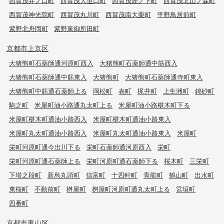
西賀茂井ノ口町
西賀茂大道口町
西賀茂鹿ノ下町
西賀茂北山ノ森町
西賀茂神光院町
西賀茂丸川町
西賀茂南大栗町
平野鳥居前町
紫野北舟岡町
紫野東御所田町
京都市上京区
大猪熊町石薬師通河原町西入
大猪熊町石薬師通中筋西入
大猪熊町石薬師通中筋東入
大猪熊町
大猪熊町石薬師通寺町東入
大猪熊町中筋通石薬師上る
岡松町
表町
梶井町
上生洲町
錦砂町
駒之町
米屋町油小路通丸太町上る
米屋町油小路椹木町下る
米屋町椹木町通油小路西入
米屋町椹木町通油小路東入
米屋町丸太町通油小路西入
米屋町丸太町通油小路東入
米屋町
栄町河原町通今出川下る
栄町石薬師通河原西入
栄町
栄町河原町通石薬師上る
栄町河原町通石薬師下る
桜木町
三栄町
下塔之段町
新烏丸頭町
信富町
十四軒町
青龍町
鶴山町
出水町
東桜町
不動前町
桝屋町
桝屋町河原町通丸太町上る
宮垣町
四番町
京都市東山区