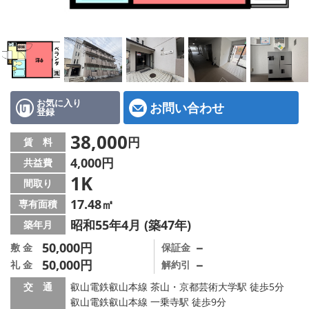
特選物件
ハウスメーカー施工特集！
路線·駅から探す
IT重説について
お気に入り
お問い合わせ
登録
スタッフ紹介
38,000
円
賃 料
4,000円
共益費
賃貸管理の北白川店
1K
間取り
店舗情報·アクセス
17.48㎡
専有面積
昭和55年4月 (築47年)
築年月
会社概要
50,000円
－
敷 金
保証金
50,000円
－
礼 金
解約引
メールでお問い合わせ
交 通
叡山電鉄叡山本線 茶山・京都芸術大学駅 徒歩5分
叡山電鉄叡山本線 一乗寺駅 徒歩9分