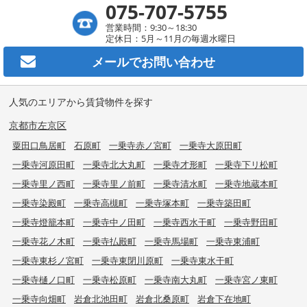
075-707-5755
営業時間：9:30～18:30
定休日：5月～11月の毎週水曜日
メールで
お問い合わせ
人気のエリアから賃貸物件を探す
京都市左京区
粟田口鳥居町
石原町
一乗寺赤ノ宮町
一乗寺大原田町
一乗寺河原田町
一乗寺北大丸町
一乗寺才形町
一乗寺下リ松町
一乗寺里ノ西町
一乗寺里ノ前町
一乗寺清水町
一乗寺地蔵本町
一乗寺染殿町
一乗寺高槻町
一乗寺塚本町
一乗寺築田町
一乗寺燈籠本町
一乗寺中ノ田町
一乗寺西水干町
一乗寺野田町
一乗寺花ノ木町
一乗寺払殿町
一乗寺馬場町
一乗寺東浦町
一乗寺東杉ノ宮町
一乗寺東閉川原町
一乗寺東水干町
一乗寺樋ノ口町
一乗寺松原町
一乗寺南大丸町
一乗寺宮ノ東町
一乗寺向畑町
岩倉北池田町
岩倉北桑原町
岩倉下在地町