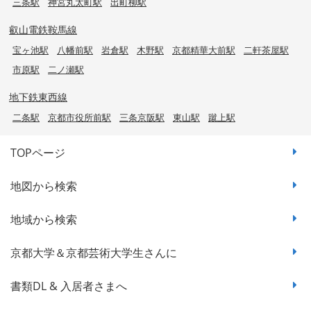
三条駅
神宮丸太町駅
出町柳駅
叡山電鉄鞍馬線
宝ヶ池駅
八幡前駅
岩倉駅
木野駅
京都精華大前駅
二軒茶屋駅
市原駅
二ノ瀬駅
地下鉄東西線
二条駅
京都市役所前駅
三条京阪駅
東山駅
蹴上駅
TOPページ
地図から検索
地域から検索
京都大学＆京都芸術大学生さんに
書類DL & 入居者さまへ