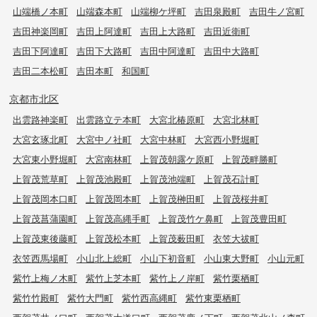
山端橋ノ本町
山端森本町
山端柳ケ坪町
吉田泉殿町
吉田牛ノ宮町
吉田神楽岡町
吉田上阿達町
吉田上大路町
吉田近衛町
吉田下阿達町
吉田下大路町
吉田中阿達町
吉田中大路町
吉田二本松町
吉田本町
和国町
京都市北区
出雲路神楽町
出雲路立テ本町
大宮北椿原町
大宮北林町
大宮玄琢北町
大宮中ノ社町
大宮中林町
大宮西小野堀町
大宮東小野堀町
大宮南林町
上賀茂朝露ケ原町
上賀茂畔勝町
上賀茂荒草町
上賀茂池殿町
上賀茂池端町
上賀茂石計町
上賀茂岡本口町
上賀茂岡本町
上賀茂榊田町
上賀茂桜井町
上賀茂菖蒲園町
上賀茂高縄手町
上賀茂竹ケ鼻町
上賀茂豊田町
上賀茂東後藤町
上賀茂松本町
上賀茂薮田町
衣笠大祓町
衣笠西馬場町
小山北上総町
小山下初音町
小山東大野町
小山元町
紫竹上梅ノ木町
紫竹上芝本町
紫竹上ノ岸町
紫竹栗栖町
紫竹竹殿町
紫竹大門町
紫竹西高縄町
紫竹東栗栖町