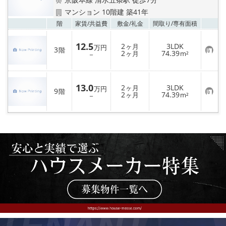
特選物件
マンション 10階建 築41年
お気
階
家賃/
共益費
敷金/
礼金
間取り/
専有面積
ハウスメーカー施工特集！
12.5
2
3LDK
ヶ月
万円
3
路線·駅から探す
階
お
2
74.39
－
ヶ月
m²
気
に
入
IT重説について
り
13.0
2
3LDK
登
ヶ月
万円
9
階
お
2
74.39
録
－
ヶ月
m²
スタッフ紹介
気
に
入
り
賃貸管理の北白川店
登
録
店舗情報·アクセス
会社概要
メールでお問い合わせ