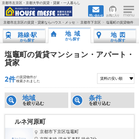
×
京都市左京区・京都大学の賃貸・貸家・一人暮らし
問い合わせ
お気に入り
TOPページ
京都市左京区の賃貸・貸家ならハウス・メッセ
京都市下京区
塩竈町の賃貸物件
地域
路線·駅
地図
地図から検索
から探す
から探す
から探す
地域から検索
塩竈町の賃貸マンション・アパート・
貸家
京都大学＆京都芸術大学生さんに
2件
の賃貸物件が
書類DL & 入居者さまへ
検索されました
家族で住むならマンション？賃家？
地域
条件
を絞り込む
を絞り込む
一人暮らしの物件特集
ルネ河原町
ペット相談OKの賃貸！
京都市下京区塩竈町
京阪本線 清水五条駅 徒歩7分