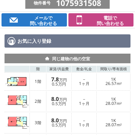
1075931508
物件番号
メールで
電話で
問い合わせる
問い合わせる
お気に入り
登録
同じ建物の他の空室
階
家賃/
共益費
敷金/
礼金
間取り/
専有面積
7.8
－
1K
万円
1
階
1
26.57
0.5
ヶ月
m²
万円
8.0
－
1K
万円
2
階
1
28.07
0.5
ヶ月
m²
万円
8.0
－
1K
万円
3
階
1
28.07
0.5
ヶ月
m²
万円