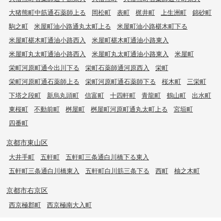
大猪熊町中筋通石薬師上る
岡松町
表町
梶井町
上生洲町
錦砂町
駒之町
米屋町油小路通丸太町上る
米屋町油小路椹木町下る
米屋町椹木町通油小路西入
米屋町椹木町通油小路東入
米屋町丸太町通油小路西入
米屋町丸太町通油小路東入
米屋町
栄町河原町通今出川下る
栄町石薬師通河原西入
栄町
栄町河原町通石薬師上る
栄町河原町通石薬師下る
桜木町
三栄町
下塔之段町
新烏丸頭町
信富町
十四軒町
青龍町
鶴山町
出水町
東桜町
不動前町
桝屋町
桝屋町河原町通丸太町上る
宮垣町
四番町
京都市東山区
大井手町
五軒町
五軒町三条通白川橋下る東入
五軒町三条通白川橋東入
五軒町白川筋三条下る
西町
柚之木町
京都市右京区
西京極郡町
西京極南大入町