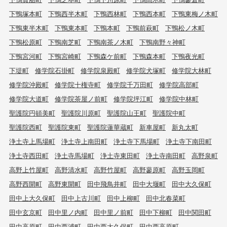
下鴨塚本町
下鴨西半木町
下鴨西林町
下鴨西本町
下鴨東梅ノ木町
下鴨東半木町
下鴨東本町
下鴨本町
下鴨前萩町
下鴨松ノ木町
下鴨松原町
下鴨南芝町
下鴨南茶ノ木町
下鴨南野々神町
下鴨宮河町
下鴨宮崎町
下鴨森ケ前町
下鴨森本町
下鴨夜光町
下堤町
修学院石掛町
修学院泉殿町
修学院犬塚町
修学院大林町
修学院沖殿町
修学院十権寺町
修学院千万田町
修学院高部町
修学院大道町
修学院茶屋ノ前町
修学院坪江町
修学院中林町
聖護院円頓美町
聖護院川原町
聖護院山王町
聖護院中町
聖護院西町
聖護院東町
聖護院蓮華蔵町
新車屋町
新丸太町
浄土寺上馬場町
浄土寺上南田町
浄土寺下馬場町
浄土寺下南田町
浄土寺西田町
浄土寺馬場町
浄土寺東田町
浄土寺南田町
高野泉町
高野上竹屋町
高野清水町
高野竹屋町
高野蓼原町
高野玉岡町
高野西開町
高野東開町
田中飛鳥井町
田中大堰町
田中大久保町
田中上大久保町
田中上古川町
田中上柳町
田中北春菜町
田中玄京町
田中里ノ内町
田中里ノ前町
田中下柳町
田中関田町
田中高原町
田中西浦町
田中西大久保町
田中西高原町