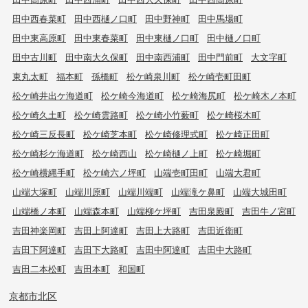
田中西春菜町
田中西樋ノ口町
田中野神町
田中馬場町
田中東高原町
田中東春菜町
田中東樋ノ口町
田中樋ノ口町
田中古川町
田中南大久保町
田中南西浦町
田中門前町
大文字町
東丸太町
福本町
孫橋町
松ケ崎泉川町
松ケ崎壱町田町
松ケ崎井出ケ海道町
松ケ崎今海道町
松ケ崎海尻町
松ケ崎木ノ本町
松ケ崎久土町
松ケ崎雲路町
松ケ崎小竹薮町
松ケ崎桜木町
松ケ崎三反長町
松ケ崎芝本町
松ケ崎修理式町
松ケ崎正田町
松ケ崎杉ケ海道町
松ケ崎西山
松ケ崎樋ノ上町
松ケ崎堀町
松ケ崎横縄手町
松ケ崎六ノ坪町
山端壱町田町
山端大君町
山端大塚町
山端川原町
山端川端町
山端滝ケ鼻町
山端大城田町
山端橋ノ本町
山端森本町
山端柳ケ坪町
吉田泉殿町
吉田牛ノ宮町
吉田神楽岡町
吉田上阿達町
吉田上大路町
吉田近衛町
吉田下阿達町
吉田下大路町
吉田中阿達町
吉田中大路町
吉田二本松町
吉田本町
和国町
京都市北区