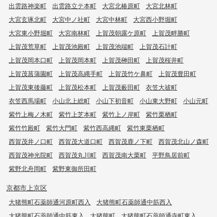
出雲路神楽町
出雲路立テ本町
大宮北椿原町
大宮北林町
大宮玄琢北町
大宮中ノ社町
大宮中林町
大宮西小野堀町
大宮東小野堀町
大宮南林町
上賀茂朝露ケ原町
上賀茂畔勝町
上賀茂荒草町
上賀茂池殿町
上賀茂池端町
上賀茂石計町
上賀茂岡本口町
上賀茂岡本町
上賀茂榊田町
上賀茂桜井町
上賀茂菖蒲園町
上賀茂高縄手町
上賀茂竹ケ鼻町
上賀茂豊田町
上賀茂東後藤町
上賀茂松本町
上賀茂薮田町
衣笠大祓町
衣笠西馬場町
小山北上総町
小山下初音町
小山東大野町
小山元町
紫竹上梅ノ木町
紫竹上芝本町
紫竹上ノ岸町
紫竹栗栖町
紫竹竹殿町
紫竹大門町
紫竹西高縄町
紫竹東栗栖町
西賀茂井ノ口町
西賀茂大道口町
西賀茂鹿ノ下町
西賀茂北山ノ森町
西賀茂神光院町
西賀茂丸川町
西賀茂南大栗町
平野鳥居前町
紫野北舟岡町
紫野東御所田町
京都市上京区
大猪熊町石薬師通河原町西入
大猪熊町石薬師通中筋西入
大猪熊町石薬師通中筋東入
大猪熊町
大猪熊町石薬師通寺町東入