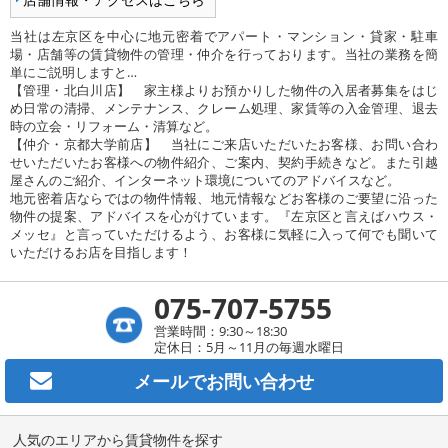
当社は左京区を中心に地元密着でアパート・マンション・貸家・駐車
場・店舗等の賃貸物件の管理・仲介を行っております。当社の業務を簡
単にご説明しますと…
【管理・北白川店】 家主様よりお預かりした物件の入居者募集をはじ
め日常の清掃、メンテナンス、クレーム処理、家賃等の入金管理、退去
時の立会・リフォーム・清算など。
【仲介・京都大学前店】 当社にご来店いただいたお客様、お問い合わ
せいただいたお客様への物件紹介、ご案内、契約手続きなど。また引越
屋さんのご紹介、インターネット環境についてのアドバイスなど。
地元密着店ならではの物件情報、地元情報などお客様のご要望に沿った
物件の提案、アドバイスを心がけています。『左京区と言えばハウス・
メッセ』と言っていただけるよう、お客様に気軽に入って何でも聞いて
いただけるお店を目指します！
075-707-5755
営業時間：9:30～18:30
定休日：5月～11月の毎週水曜日
メールで
お問い合わせ
人気のエリアから賃貸物件を探す