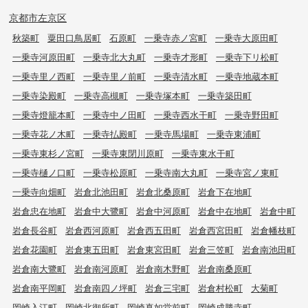
京都市左京区
秋築町
粟田口鳥居町
石原町
一乗寺赤ノ宮町
一乗寺大原田町
一乗寺河原田町
一乗寺北大丸町
一乗寺才形町
一乗寺下リ松町
一乗寺里ノ西町
一乗寺里ノ前町
一乗寺清水町
一乗寺地蔵本町
一乗寺染殿町
一乗寺高槻町
一乗寺塚本町
一乗寺築田町
一乗寺燈籠本町
一乗寺中ノ田町
一乗寺西水干町
一乗寺野田町
一乗寺花ノ木町
一乗寺払殿町
一乗寺馬場町
一乗寺東浦町
一乗寺東杉ノ宮町
一乗寺東閉川原町
一乗寺東水干町
一乗寺樋ノ口町
一乗寺松原町
一乗寺南大丸町
一乗寺宮ノ東町
一乗寺向畑町
岩倉北池田町
岩倉北桑原町
岩倉下在地町
岩倉忠在地町
岩倉中大鷺町
岩倉中河原町
岩倉中在地町
岩倉中町
岩倉長谷町
岩倉西河原町
岩倉西五田町
岩倉西宮田町
岩倉幡枝町
岩倉花園町
岩倉東五田町
岩倉東宮田町
岩倉三笠町
岩倉南池田町
岩倉南大鷺町
岩倉南河原町
岩倉南木野町
岩倉南桑原町
岩倉南平岡町
岩倉南四ノ坪町
岩倉三宅町
岩倉村松町
大菊町
岡崎入江町
岡崎北御所町
岡崎真如堂前町
岡崎成勝寺町