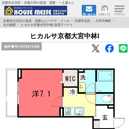
×
京都市左京区・京都大学の賃貸・貸家・一人暮らし
問い合わせ
お気に入り
TOPページ
京都市左京区の賃貸・貸家ならハウス・メッセ
京都市北区
大宮中林町
北大路駅
ヒカルサ京都大宮中林Ⅰ 賃貸アパート
地図から検索
ヒカルサ京都大宮中林Ⅰ
物件番号/
1075931508
地域から検索
京都大学＆京都芸術大学生さんに
書類DL & 入居者さまへ
家族で住むならマンション？賃家？
一人暮らしの物件特集
ペット相談OKの賃貸！