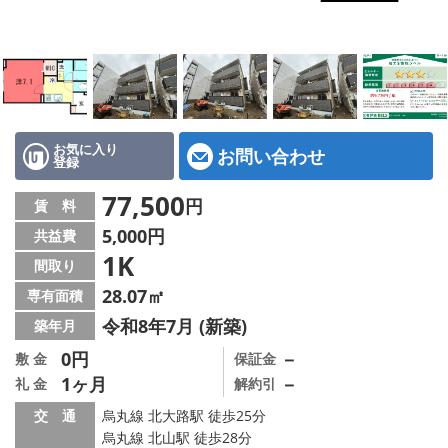
特選物件
ハウスメーカー施工特集！
路線·駅から探す
IT重説について
お気に入り
お問い合わせ
登録
スタッフ紹介
77,500
円
賃 料
5,000円
共益費
賃貸管理の北白川店
1K
間取り
店舗情報·アクセス
28.07㎡
専有面積
令和8年7月 (新築)
築年月
会社概要
0円
－
敷 金
保証金
1ヶ月
－
礼 金
解約引
メールでお問い合わせ
交 通
烏丸線 北大路駅 徒歩25分
烏丸線 北山駅 徒歩28分