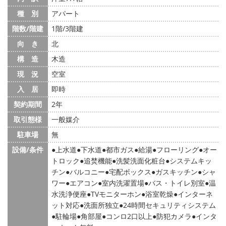
種 別
アパート
階数/階建
1階/3階建
向 き
北
構 造
木造
現 況
空室
入 居
即時
契約期間
2年
取引態様
一般媒介
駐車場
無
設備/条件
上水道
下水道
都市ガス
給湯
フローリング
オー
トロック
追焚機能
洗髪洗面化粧台
システムキッ
チン
バルコニー
宅配ボックス
ガスキッチン
シャ
ワー
エアコン
室内洗濯置場
バス・トイレ別室
温
水洗浄便座
TVモニターホン
浴室乾燥
インターネ
ット対応
洗面所独立
24時間セキュリティシステム
駐輪場
角部屋
コンロ2口以上
防犯カメラ
インタ