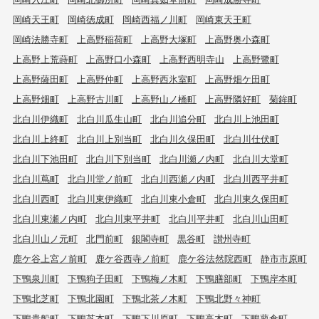
岡崎天王町
岡崎徳成町
岡崎西福ノ川町
岡崎東天王町
岡崎法勝寺町
上高野稲荷町
上高野大塚町
上高野奥小森町
上高野上荒蒔町
上高野口小森町
上高野西明寺山
上高野鷺町
上高野薩田町
上高野仲町
上高野西氷室町
上高野畑ケ田町
上高野畑町
上高野古川町
上高野山ノ橋町
上高野隣好町
菊鉾町
北白川伊織町
北白川瓜生山町
北白川追分町
北白川上池田町
北白川上終町
北白川上別当町
北白川久保田町
北白川仕伏町
北白川下池田町
北白川下別当町
北白川瀬ノ内町
北白川大堂町
北白川蔦町
北白川堂ノ前町
北白川西瀬ノ内町
北白川西平井町
北白川西町
北白川東伊織町
北白川東小倉町
北白川東久保田町
北白川東瀬ノ内町
北白川東平井町
北白川平井町
北白川山田町
北白川山ノ元町
北門前町
銀閣寺町
黒谷町
讃州寺町
鹿ケ谷上宮ノ前町
鹿ケ谷西寺ノ前町
鹿ケ谷法然院西町
静市市原町
下鴨泉川町
下鴨狗子田町
下鴨梅ノ木町
下鴨膳部町
下鴨岸本町
下鴨北芝町
下鴨北園町
下鴨北茶ノ木町
下鴨北野々神町
下鴨貴船町
下鴨芝本町
下鴨下川原町
下鴨高木町
下鴨蓼倉町