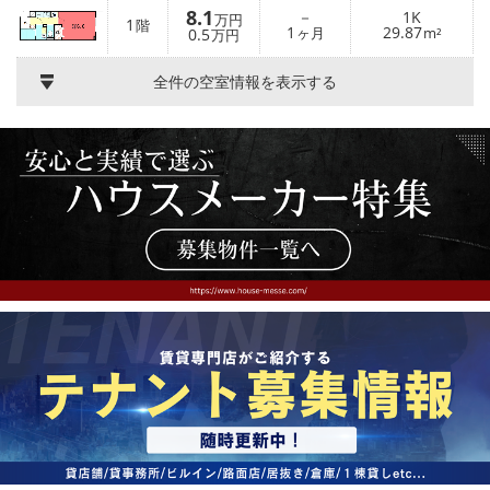
8.1
－
1K
万円
1
階
1
29.87
0.5
ヶ月
m²
万円
全件の空室情報を表示する