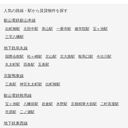
人気の路線・駅から賃貸物件を探す
叡山電鉄叡山本線
出町柳駅
元田中駅
茶山駅
一乗寺駅
修学院駅
宝ヶ池駅
三宅八幡駅
地下鉄烏丸線
国際会館駅
松ヶ崎駅
北山駅
北大路駅
鞍馬口駅
今出川駅
丸太町駅
四条駅
五条駅
京阪鴨東線
三条駅
神宮丸太町駅
出町柳駅
叡山電鉄鞍馬線
宝ヶ池駅
八幡前駅
岩倉駅
木野駅
京都精華大前駅
二軒茶屋駅
市原駅
二ノ瀬駅
地下鉄東西線