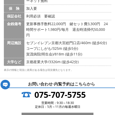
ーネット無料
保 険
加入要
保証会社
利用必須 要確認
金銭備考
更新事務手数料22,000円 鍵セット費3,300円 24
時間サポート1,980円/毎月 退去時清掃代50,000
円
周辺施設
セブンイレブン京都大宮総門口店/460m (徒歩6分)
コープにしがも/325m (徒歩5分)
賀茂病院(明生会)/818m (徒歩11分)
大学など
京都産業大学/3326m (徒歩42分)
表示の情報と現況に差異がある場合は現況優先となります。
お問い合わせ·内覧予約は
こちらから
075-707-5755
営業時間：9:30～18:30
定休日：5月～11月の毎週水曜日