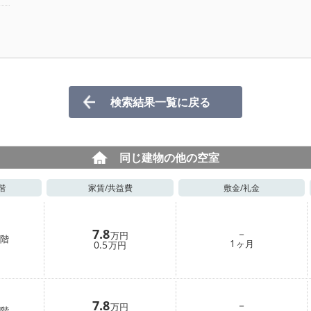
検索結果一覧に戻る
同じ建物の他の空室
階
家賃/
共益費
敷金/
礼金
7.8
－
万円
階
1
0.5
ヶ月
万円
7.8
－
万円
階