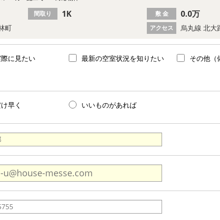
1K
0.0万
間取り
敷 金
林町
烏丸線 北大
アクセス
実際に見たい
最新の空室状況を知りたい
その他（
だけ早く
いいものがあれば