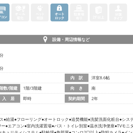
設備・周辺情報など
5分
6分
内 訳
洋室8.6帖
階数/階建
1階/3階建
向 き
南
入 居
即時
契約期間
2年
ス
給湯
フローリング
オートロック
追焚機能
洗髪洗面化粧台
シス
ワー
エアコン
室内洗濯置場
バス・トイレ別室
温水洗浄便座
TVモニ
間セキュリティシステム
駐輪場
角部屋
コンロ2口以上
防犯カメラ
イン