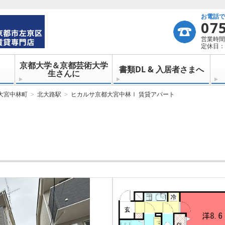
お電話
07
営業時間：
定休日：
京都大学＆京都芸術大学
書類DL & 入居者さまへ
生さんに
大宮中林町
北大路駅
ヒカルサ京都大宮中林Ⅰ 賃貸アパート