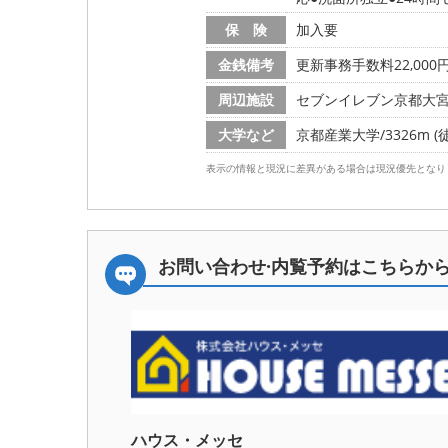
保 険
加入要
金銭備考
更新事務手数料22,000
周辺施設
セブンイレブン京都大宮総門
大学など
京都産業大学/3326m (
表示の情報と現況に差異がある場合は現況優先となり
お問い合わせ·内覧予約は
こちらか
ハウス・メッセ