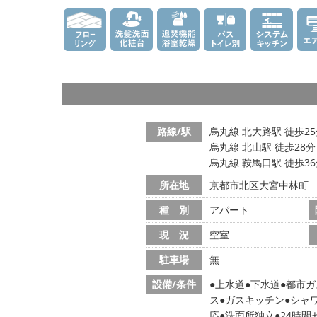
路線/駅
烏丸線 北大路駅 徒歩2
烏丸線 北山駅 徒歩28分
烏丸線 鞍馬口駅 徒歩3
所在地
京都市北区大宮中林町
種 別
アパート
現 況
空室
駐車場
無
設備/条件
上水道
下水道
都市ガ
ス
ガスキッチン
シャ
応
洗面所独立
24時