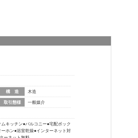
構 造
木造
取引態様
一般媒介
テムキッチン
バルコニー
宅配ボック
ターホン
浴室乾燥
インターネット対
ターネット無料