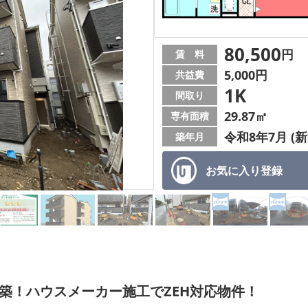
80,500
円
賃 料
5,000円
共益費
1K
間取り
29.87㎡
専有面積
令和8年7月 (新
築年月
お気に入り
登録
新築！ハウスメーカー施工でZEH対応物件！