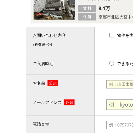
8.1万
賃 料
京都市北区大宮中
住 所
お問い合わせ内容
物件を
※複数選択可
ご入居時期
できる
お名前
必 須
メールアドレス
必 須
電話番号