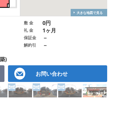
大きな地図で見る
0円
敷 金
1ヶ月
礼 金
－
保証金
－
解約引
築)
お問い合わせ