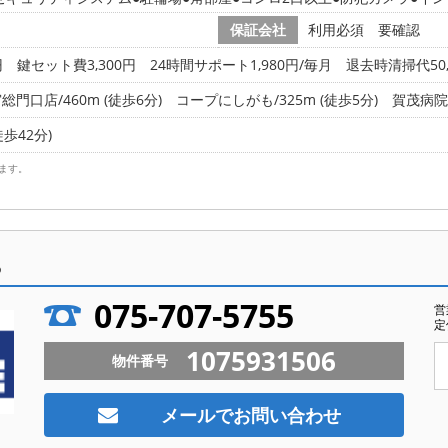
保証会社
利用必須 要確認
円 鍵セット費3,300円 24時間サポート1,980円/毎月 退去時清掃代50,
口店/460m (徒歩6分)
コープにしがも/325m (徒歩5分)
賀茂病院(
徒歩42分)
ます。
ら
075-707-5755
営
定
1075931506
物件番号
メールでお問い合わせ