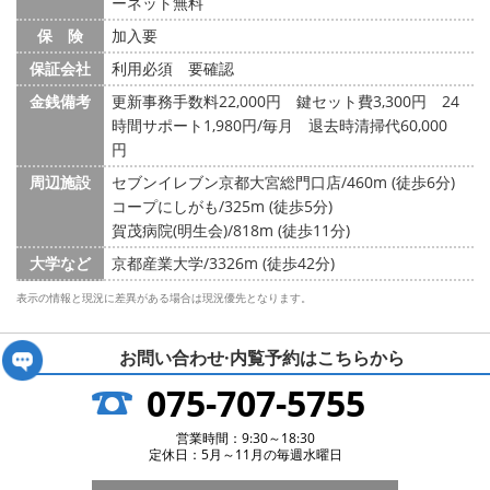
ーネット無料
保 険
加入要
保証会社
利用必須 要確認
金銭備考
更新事務手数料22,000円 鍵セット費3,300円 24
時間サポート1,980円/毎月 退去時清掃代60,000
円
周辺施設
セブンイレブン京都大宮総門口店/460m (徒歩6分)
コープにしがも/325m (徒歩5分)
賀茂病院(明生会)/818m (徒歩11分)
大学など
京都産業大学/3326m (徒歩42分)
表示の情報と現況に差異がある場合は現況優先となります。
お問い合わせ·内覧予約は
こちらから
075-707-5755
営業時間：9:30～18:30
定休日：5月～11月の毎週水曜日