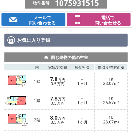
1075931515
物件番号
メールで
電話で
問い合わせる
問い合わせる
お気に入り
登録
同じ建物の他の空室
階
家賃/
共益費
敷金/
礼金
間取り/
専有面積
7.8
－
1K
万円
1
階
1
28.07
0.5
ヶ月
m²
万円
7.8
－
1K
万円
1
階
1
26.57
0.5
ヶ月
m²
万円
8.0
－
1K
万円
2
階
1
28.07
0.5
ヶ月
m²
万円