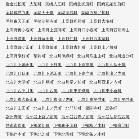
岩倉村松町
大菊町
岡崎入江町
岡崎北御所町
岡崎真如堂前町
岡崎成勝寺町
岡崎天王町
岡崎徳成町
岡崎西福ノ川町
岡崎東天王町
岡崎法勝寺町
上高野稲荷町
上高野大塚町
上高野奥小森町
上高野上荒蒔町
上高野口小森町
上高野西明寺山
上高野鷺町
上高野薩田町
上高野仲町
上高野西氷室町
上高野畑ケ田町
上高野畑町
上高野古川町
上高野山ノ橋町
上高野隣好町
菊鉾町
北白川伊織町
北白川瓜生山町
北白川追分町
北白川上池田町
北白川上終町
北白川上別当町
北白川久保田町
北白川仕伏町
北白川下池田町
北白川下別当町
北白川瀬ノ内町
北白川大堂町
北白川蔦町
北白川堂ノ前町
北白川西瀬ノ内町
北白川西平井町
北白川西町
北白川東伊織町
北白川東小倉町
北白川東久保田町
北白川東瀬ノ内町
北白川東平井町
北白川平井町
北白川山田町
北白川山ノ元町
北門前町
銀閣寺町
黒谷町
讃州寺町
鹿ケ谷上宮ノ前町
鹿ケ谷西寺ノ前町
鹿ケ谷法然院西町
静市市原町
下鴨泉川町
下鴨狗子田町
下鴨梅ノ木町
下鴨膳部町
下鴨岸本町
下鴨北芝町
下鴨北園町
下鴨北茶ノ木町