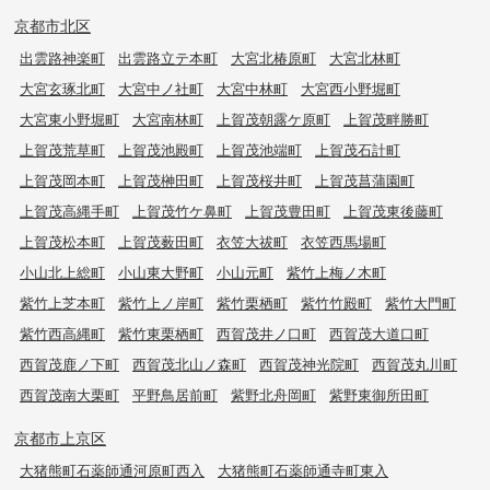
京都市北区
出雲路神楽町
出雲路立テ本町
大宮北椿原町
大宮北林町
大宮玄琢北町
大宮中ノ社町
大宮中林町
大宮西小野堀町
大宮東小野堀町
大宮南林町
上賀茂朝露ケ原町
上賀茂畔勝町
上賀茂荒草町
上賀茂池殿町
上賀茂池端町
上賀茂石計町
上賀茂岡本町
上賀茂榊田町
上賀茂桜井町
上賀茂菖蒲園町
上賀茂高縄手町
上賀茂竹ケ鼻町
上賀茂豊田町
上賀茂東後藤町
上賀茂松本町
上賀茂薮田町
衣笠大祓町
衣笠西馬場町
小山北上総町
小山東大野町
小山元町
紫竹上梅ノ木町
紫竹上芝本町
紫竹上ノ岸町
紫竹栗栖町
紫竹竹殿町
紫竹大門町
紫竹西高縄町
紫竹東栗栖町
西賀茂井ノ口町
西賀茂大道口町
西賀茂鹿ノ下町
西賀茂北山ノ森町
西賀茂神光院町
西賀茂丸川町
西賀茂南大栗町
平野鳥居前町
紫野北舟岡町
紫野東御所田町
京都市上京区
大猪熊町石薬師通河原町西入
大猪熊町石薬師通寺町東入