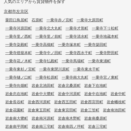
人気のエリアから賃貸物件を探す
京都市左京区
粟田口鳥居町
石原町
一乗寺赤ノ宮町
一乗寺大原田町
一乗寺河原田町
一乗寺北大丸町
一乗寺才形町
一乗寺下リ松町
一乗寺里ノ西町
一乗寺里ノ前町
一乗寺清水町
一乗寺地蔵本町
一乗寺染殿町
一乗寺高槻町
一乗寺塚本町
一乗寺築田町
一乗寺燈籠本町
一乗寺中ノ田町
一乗寺西水干町
一乗寺野田町
一乗寺花ノ木町
一乗寺払殿町
一乗寺馬場町
一乗寺東浦町
一乗寺東杉ノ宮町
一乗寺東閉川原町
一乗寺東水干町
一乗寺樋ノ口町
一乗寺松原町
一乗寺南大丸町
一乗寺宮ノ東町
一乗寺向畑町
岩倉北池田町
岩倉北桑原町
岩倉下在地町
岩倉忠在地町
岩倉中大鷺町
岩倉中河原町
岩倉中在地町
岩倉中町
岩倉長谷町
岩倉西河原町
岩倉西五田町
岩倉西宮田町
岩倉幡枝町
岩倉花園町
岩倉東五田町
岩倉東宮田町
岩倉三笠町
岩倉南池田町
岩倉南大鷺町
岩倉南河原町
岩倉南木野町
岩倉南桑原町
岩倉南平岡町
岩倉南三宅町
岩倉南四ノ坪町
岩倉三宅町