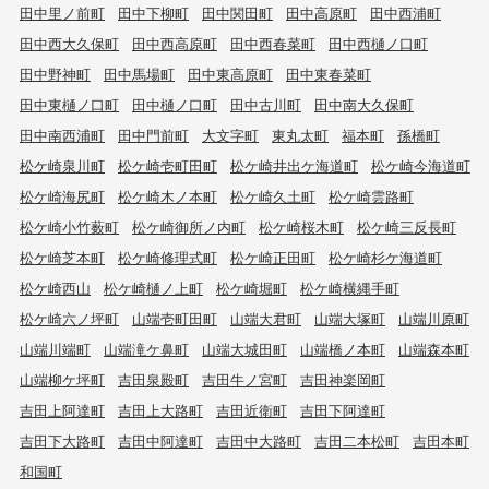
田中里ノ前町
田中下柳町
田中関田町
田中高原町
田中西浦町
田中西大久保町
田中西高原町
田中西春菜町
田中西樋ノ口町
田中野神町
田中馬場町
田中東高原町
田中東春菜町
田中東樋ノ口町
田中樋ノ口町
田中古川町
田中南大久保町
田中南西浦町
田中門前町
大文字町
東丸太町
福本町
孫橋町
松ケ崎泉川町
松ケ崎壱町田町
松ケ崎井出ケ海道町
松ケ崎今海道町
松ケ崎海尻町
松ケ崎木ノ本町
松ケ崎久土町
松ケ崎雲路町
松ケ崎小竹薮町
松ケ崎御所ノ内町
松ケ崎桜木町
松ケ崎三反長町
松ケ崎芝本町
松ケ崎修理式町
松ケ崎正田町
松ケ崎杉ケ海道町
松ケ崎西山
松ケ崎樋ノ上町
松ケ崎堀町
松ケ崎横縄手町
松ケ崎六ノ坪町
山端壱町田町
山端大君町
山端大塚町
山端川原町
山端川端町
山端滝ケ鼻町
山端大城田町
山端橋ノ本町
山端森本町
山端柳ケ坪町
吉田泉殿町
吉田牛ノ宮町
吉田神楽岡町
吉田上阿達町
吉田上大路町
吉田近衛町
吉田下阿達町
吉田下大路町
吉田中阿達町
吉田中大路町
吉田二本松町
吉田本町
和国町