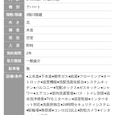
種 別
アパート
階数/階建
3階/3階建
向 き
北
構 造
木造
現 況
空室
入 居
即時
契約期間
2年
取引態様
一般媒介
駐車場
無
設備/条件
上水道
下水道
都市ガス
給湯
フローリング
オー
トロック
追焚機能
洗髪洗面化粧台
システムキッ
チン
バルコニー
宅配ボックス
ガスキッチン
シャ
ワー
エアコン
室内洗濯置場
バス・トイレ別室
温
水洗浄便座
TVモニターホン
浴室乾燥
インターネ
ット対応
洗面所独立
24時間セキュリティシステム
駐輪場
角部屋
コンロ2口以上
防犯カメラ
インタ