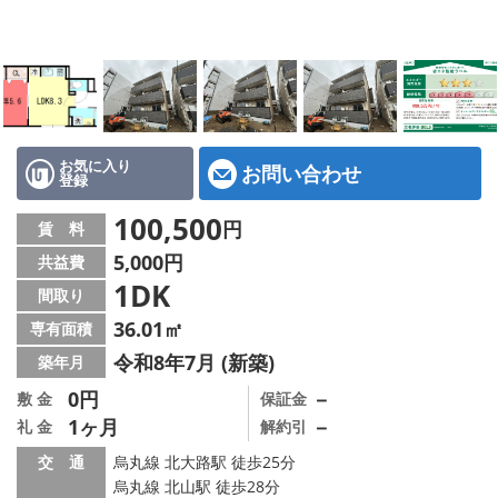
特選物件
ハウスメーカー施工特集！
路線·駅から探す
IT重説について
お気に入り
お問い合わせ
登録
スタッフ紹介
100,500
円
賃 料
5,000円
共益費
賃貸管理の北白川店
1DK
間取り
店舗情報·アクセス
36.01㎡
専有面積
令和8年7月 (新築)
築年月
会社概要
0円
－
敷 金
保証金
1ヶ月
－
礼 金
解約引
メールでお問い合わせ
交 通
烏丸線 北大路駅 徒歩25分
烏丸線 北山駅 徒歩28分