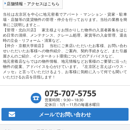
店舗情報・アクセスはこちら
当社は左京区を中心に地元密着でアパート・マンション・貸家・駐車
場・店舗等の賃貸物件の管理・仲介を行っております。当社の業務を簡
単にご説明しますと…
【管理・北白川店】 家主様よりお預かりした物件の入居者募集をはじ
め日常の清掃、メンテナンス、クレーム処理、家賃等の入金管理、退去
時の立会・リフォーム・清算など。
【仲介・京都大学前店】 当社にご来店いただいたお客様、お問い合わ
せいただいたお客様への物件紹介、ご案内、契約手続きなど。また引越
屋さんのご紹介、インターネット環境についてのアドバイスなど。
地元密着店ならではの物件情報、地元情報などお客様のご要望に沿った
物件の提案、アドバイスを心がけています。『左京区と言えばハウス・
メッセ』と言っていただけるよう、お客様に気軽に入って何でも聞いて
いただけるお店を目指します！
075-707-5755
営業時間：9:30～18:30
定休日：5月～11月の毎週水曜日
メールで
お問い合わせ