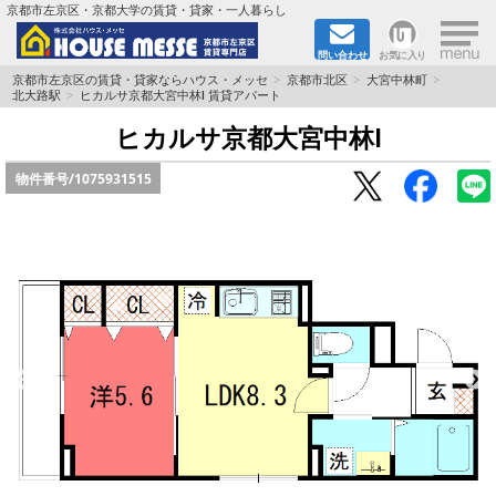
×
京都市左京区・京都大学の賃貸・貸家・一人暮らし
問い合わせ
お気に入り
TOPページ
京都市左京区の賃貸・貸家ならハウス・メッセ
京都市北区
大宮中林町
北大路駅
ヒカルサ京都大宮中林Ⅰ 賃貸アパート
地図から検索
ヒカルサ京都大宮中林Ⅰ
物件番号/
1075931515
地域から検索
京都大学＆京都芸術大学生さんに
書類DL & 入居者さまへ
家族で住むならマンション？賃家？
一人暮らしの物件特集
ペット相談OKの賃貸！