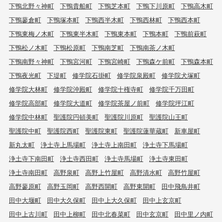
下鴨北野々神町
下鴨貴船町
下鴨芝本町
下鴨下川原町
下鴨高木町
下鴨蓼倉町
下鴨塚本町
下鴨西半木町
下鴨西林町
下鴨西本町
下鴨東梅ノ木町
下鴨東半木町
下鴨東本町
下鴨本町
下鴨前萩町
下鴨松ノ木町
下鴨松原町
下鴨南芝町
下鴨南茶ノ木町
下鴨南野々神町
下鴨宮河町
下鴨宮崎町
下鴨森ケ前町
下鴨森本町
下鴨夜光町
下堤町
修学院石掛町
修学院泉殿町
修学院犬塚町
修学院大林町
修学院沖殿町
修学院十権寺町
修学院千万田町
修学院高部町
修学院大道町
修学院茶屋ノ前町
修学院坪江町
修学院中林町
聖護院円頓美町
聖護院川原町
聖護院山王町
聖護院中町
聖護院西町
聖護院東町
聖護院蓮華蔵町
新車屋町
新丸太町
浄土寺上馬場町
浄土寺上南田町
浄土寺下馬場町
浄土寺下南田町
浄土寺西田町
浄土寺馬場町
浄土寺東田町
浄土寺南田町
高野泉町
高野上竹屋町
高野清水町
高野竹屋町
高野蓼原町
高野玉岡町
高野西開町
高野東開町
田中飛鳥井町
田中大堰町
田中大久保町
田中上大久保町
田中上玄京町
田中上古川町
田中上柳町
田中北春菜町
田中玄京町
田中里ノ内町