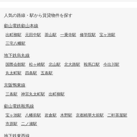
人気の路線・駅から賃貸物件を探す
叡山電鉄叡山本線
出町柳駅
元田中駅
茶山駅
一乗寺駅
修学院駅
宝ヶ池駅
三宅八幡駅
地下鉄烏丸線
国際会館駅
松ヶ崎駅
北山駅
北大路駅
鞍馬口駅
今出川駅
丸太町駅
四条駅
五条駅
京阪鴨東線
三条駅
神宮丸太町駅
出町柳駅
叡山電鉄鞍馬線
宝ヶ池駅
八幡前駅
岩倉駅
木野駅
京都精華大前駅
二軒茶屋駅
市原駅
二ノ瀬駅
地下鉄東西線