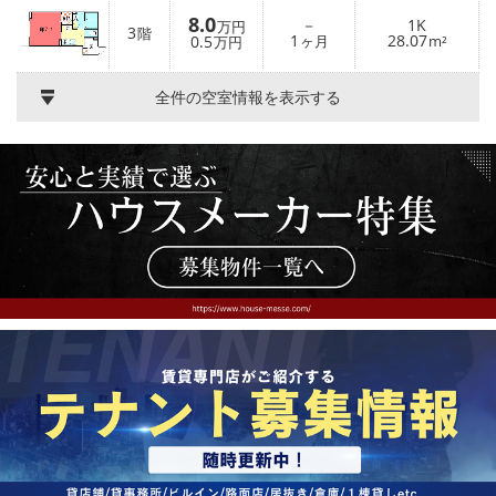
8.0
－
1K
万円
3
階
1
28.07
0.5
ヶ月
m²
万円
全件の空室情報を表示する