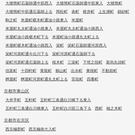
大猪熊町石薬師通中筋西入
大猪熊町石薬師通中筋東入
大猪熊町
大猪熊町中筋通石薬師上る
岡松町
表町
梶井町
上生洲町
錦砂町
駒之町
米屋町椹木町通油小路東入
米屋町
米屋町丸太町通油小路東入
米屋町丸太町通油小路西入
米屋町油小路椹木町下る
米屋町油小路通丸太町上る
米屋町椹木町通油小路西入
栄町
栄町石薬師通河原西入
栄町河原町通今出川下る
栄町河原町通石薬師下る
栄町河原町通石薬師上る
桜木町
三栄町
下塔之段町
新烏丸頭町
信富町
十四軒町
青龍町
鶴山町
出水町
東桜町
不動前町
桝屋町
桝屋町河原町通丸太町上る
宮垣町
四番町
京都市東山区
大井手町
五軒町
五軒町三条通白川橋下る東入
五軒町三条通白川橋東入
五軒町白川筋三条下る
西町
柚之木町
京都市右京区
西京極郡町
西京極南大入町