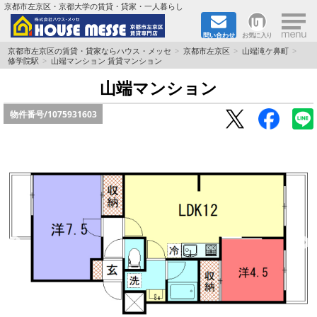
×
京都市左京区・京都大学の賃貸・貸家・一人暮らし
問い合わせ
お気に入り
TOPページ
京都市左京区の賃貸・貸家ならハウス・メッセ
京都市左京区
山端滝ケ鼻町
修学院駅
山端マンション 賃貸マンション
地図から検索
山端マンション
物件番号/
1075931603
地域から検索
京都大学＆京都芸術大学生さんに
書類DL & 入居者さまへ
家族で住むならマンション？賃家？
一人暮らしの物件特集
ペット相談OKの賃貸！