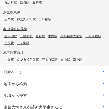
丸太町駅
四条駅
五条駅
京阪鴨東線
三条駅
神宮丸太町駅
出町柳駅
叡山電鉄鞍馬線
宝ヶ池駅
八幡前駅
岩倉駅
木野駅
京都精華大前駅
二軒茶屋駅
市原駅
二ノ瀬駅
地下鉄東西線
二条駅
京都市役所前駅
三条京阪駅
東山駅
蹴上駅
TOPページ
地図から検索
地域から検索
京都大学＆京都芸術大学生さんに