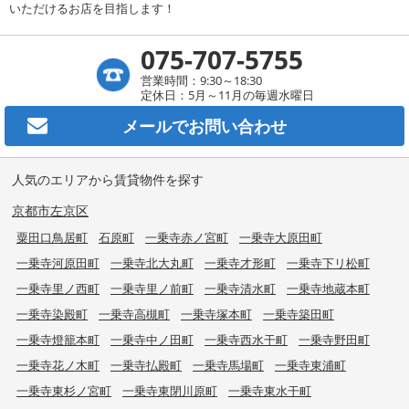
いただけるお店を目指します！
075-707-5755
営業時間：9:30～18:30
定休日：5月～11月の毎週水曜日
メールで
お問い合わせ
人気のエリアから賃貸物件を探す
京都市左京区
粟田口鳥居町
石原町
一乗寺赤ノ宮町
一乗寺大原田町
一乗寺河原田町
一乗寺北大丸町
一乗寺才形町
一乗寺下リ松町
一乗寺里ノ西町
一乗寺里ノ前町
一乗寺清水町
一乗寺地蔵本町
一乗寺染殿町
一乗寺高槻町
一乗寺塚本町
一乗寺築田町
一乗寺燈籠本町
一乗寺中ノ田町
一乗寺西水干町
一乗寺野田町
一乗寺花ノ木町
一乗寺払殿町
一乗寺馬場町
一乗寺東浦町
一乗寺東杉ノ宮町
一乗寺東閉川原町
一乗寺東水干町