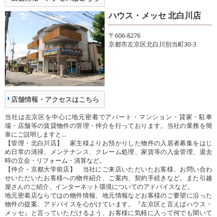
ハウス・メッセ 北白川店
〒606-8276
京都市左京区北白川別当町30-3
店舗情報・アクセスはこちら
当社は左京区を中心に地元密着でアパート・マンション・貸家・駐車
場・店舗等の賃貸物件の管理・仲介を行っております。当社の業務を簡
単にご説明しますと…
【管理・北白川店】 家主様よりお預かりした物件の入居者募集をはじ
め日常の清掃、メンテナンス、クレーム処理、家賃等の入金管理、退去
時の立会・リフォーム・清算など。
【仲介・京都大学前店】 当社にご来店いただいたお客様、お問い合わ
せいただいたお客様への物件紹介、ご案内、契約手続きなど。また引越
屋さんのご紹介、インターネット環境についてのアドバイスなど。
地元密着店ならではの物件情報、地元情報などお客様のご要望に沿った
物件の提案、アドバイスを心がけています。『左京区と言えばハウス・
メッセ』と言っていただけるよう、お客様に気軽に入って何でも聞いて