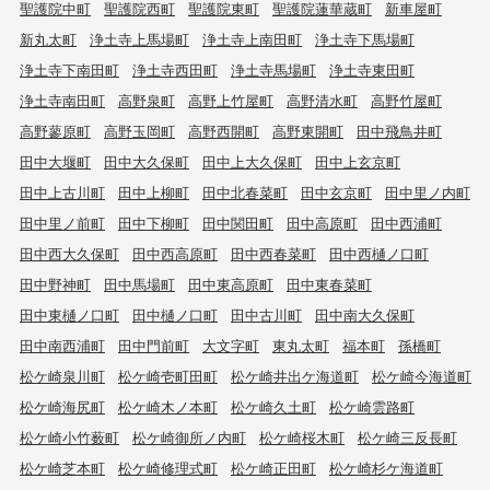
聖護院中町
聖護院西町
聖護院東町
聖護院蓮華蔵町
新車屋町
新丸太町
浄土寺上馬場町
浄土寺上南田町
浄土寺下馬場町
浄土寺下南田町
浄土寺西田町
浄土寺馬場町
浄土寺東田町
浄土寺南田町
高野泉町
高野上竹屋町
高野清水町
高野竹屋町
高野蓼原町
高野玉岡町
高野西開町
高野東開町
田中飛鳥井町
田中大堰町
田中大久保町
田中上大久保町
田中上玄京町
田中上古川町
田中上柳町
田中北春菜町
田中玄京町
田中里ノ内町
田中里ノ前町
田中下柳町
田中関田町
田中高原町
田中西浦町
田中西大久保町
田中西高原町
田中西春菜町
田中西樋ノ口町
田中野神町
田中馬場町
田中東高原町
田中東春菜町
田中東樋ノ口町
田中樋ノ口町
田中古川町
田中南大久保町
田中南西浦町
田中門前町
大文字町
東丸太町
福本町
孫橋町
松ケ崎泉川町
松ケ崎壱町田町
松ケ崎井出ケ海道町
松ケ崎今海道町
松ケ崎海尻町
松ケ崎木ノ本町
松ケ崎久土町
松ケ崎雲路町
松ケ崎小竹薮町
松ケ崎御所ノ内町
松ケ崎桜木町
松ケ崎三反長町
松ケ崎芝本町
松ケ崎修理式町
松ケ崎正田町
松ケ崎杉ケ海道町