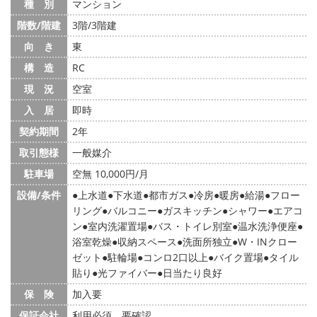
種 別
マンション
階数/階建
3階/3階建
向 き
東
構 造
RC
現 況
空室
入 居
即時
契約期間
2年
取引態様
一般媒介
駐車場
空無 10,000円/月
設備/条件
上水道
下水道
都市ガス
冷房
暖房
給湯
フロー
リング
バルコニー
ガスキッチン
シャワー
エアコ
ン
室内洗濯置場
バス・トイレ別室
温水洗浄便座
浴室乾燥
収納スペース
洗面所独立
W・INクロー
ゼット
駐輪場
コンロ2口以上
バイク置場
タイル
貼り
光ファイバー
日当たり良好
保 険
加入要
保証会社
利用必須 要確認