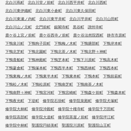
北白川蔦町
北白川堂ノ前町
北白川西平井町
北白川西町
北白川東伊織町
北白川東小倉町
北白川東久保田町
北白川東瀬ノ内町
北白川東平井町
北白川平井町
北白川山田町
北白川山ノ元町
北門前町
銀閣寺町
黒谷町
讃州寺町
鹿ケ谷上宮ノ前町
鹿ケ谷西寺ノ前町
鹿ケ谷法然院西町
静市市原町
下鴨泉川町
下鴨狗子田町
下鴨梅ノ木町
下鴨膳部町
下鴨岸本町
下鴨北芝町
下鴨北園町
下鴨北茶ノ木町
下鴨北野々神町
下鴨貴船町
下鴨神殿町
下鴨芝本町
下鴨下川原町
下鴨高木町
下鴨蓼倉町
下鴨塚本町
下鴨西半木町
下鴨西林町
下鴨西本町
下鴨東梅ノ木町
下鴨東半木町
下鴨東本町
下鴨本町
下鴨前萩町
下鴨松ノ木町
下鴨松原町
下鴨南芝町
下鴨南茶ノ木町
下鴨南野々神町
下鴨宮河町
下鴨宮崎町
下鴨森ケ前町
下鴨森本町
下鴨夜光町
下堤町
修学院石掛町
修学院泉殿町
修学院犬塚町
修学院大林町
修学院沖殿町
修学院十権寺町
修学院千万田町
修学院高部町
修学院大道町
修学院茶屋ノ前町
修学院坪江町
修学院中林町
聖護院円頓美町
聖護院川原町
聖護院山王町