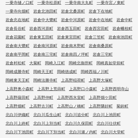
一乗寺樋ノ口町
一乗寺松原町
一乗寺南大丸町
一乗寺宮ノ東町
一乗寺向畑町
岩倉北池田町
岩倉北桑原町
岩倉下在地町
岩倉忠在地町
岩倉中大鷺町
岩倉中河原町
岩倉中在地町
岩倉中町
岩倉長谷町
岩倉西河原町
岩倉西五田町
岩倉西宮田町
岩倉幡枝町
岩倉花園町
岩倉東五田町
岩倉東宮田町
岩倉三笠町
岩倉南池田町
岩倉南大鷺町
岩倉南河原町
岩倉南木野町
岩倉南桑原町
岩倉南平岡町
岩倉南三宅町
岩倉南四ノ坪町
岩倉三宅町
岩倉村松町
大菊町
岡崎入江町
岡崎北御所町
岡崎真如堂前町
岡崎成勝寺町
岡崎天王町
岡崎徳成町
岡崎西福ノ川町
岡崎東天王町
岡崎法勝寺町
上高野稲荷町
上高野大塚町
上高野奥小森町
上高野上荒蒔町
上高野口小森町
上高野西明寺山
上高野薩田町
上高野仲町
上高野西氷室町
上高野畑ケ田町
上高野畑町
上高野古川町
上高野山ノ橋町
上高野隣好町
菊鉾町
北白川伊織町
北白川瓜生山町
北白川追分町
北白川上池田町
北白川上終町
北白川上別当町
北白川久保田町
北白川仕伏町
北白川下池田町
北白川下別当町
北白川瀬ノ内町
北白川大堂町