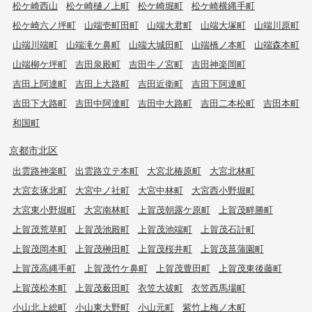
松ケ崎西山
松ケ崎樋ノ上町
松ケ崎堀町
松ケ崎横縄手町
松ケ崎六ノ坪町
山端壱町田町
山端大君町
山端大塚町
山端川原町
山端川端町
山端滝ケ鼻町
山端大城田町
山端橋ノ本町
山端森本町
山端柳ケ坪町
吉田泉殿町
吉田牛ノ宮町
吉田神楽岡町
吉田上阿達町
吉田上大路町
吉田近衛町
吉田下阿達町
吉田下大路町
吉田中阿達町
吉田中大路町
吉田二本松町
吉田本町
和国町
京都市北区
出雲路神楽町
出雲路立テ本町
大宮北椿原町
大宮北林町
大宮玄琢北町
大宮中ノ社町
大宮中林町
大宮西小野堀町
大宮東小野堀町
大宮南林町
上賀茂朝露ケ原町
上賀茂畔勝町
上賀茂荒草町
上賀茂池殿町
上賀茂池端町
上賀茂石計町
上賀茂岡本町
上賀茂榊田町
上賀茂桜井町
上賀茂菖蒲園町
上賀茂高縄手町
上賀茂竹ケ鼻町
上賀茂豊田町
上賀茂東後藤町
上賀茂松本町
上賀茂薮田町
衣笠大祓町
衣笠西馬場町
小山北上総町
小山東大野町
小山元町
紫竹上梅ノ木町