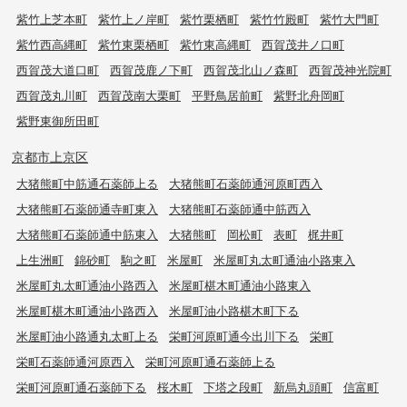
紫竹上芝本町
紫竹上ノ岸町
紫竹栗栖町
紫竹竹殿町
紫竹大門町
紫竹西高縄町
紫竹東栗栖町
紫竹東高縄町
西賀茂井ノ口町
西賀茂大道口町
西賀茂鹿ノ下町
西賀茂北山ノ森町
西賀茂神光院町
西賀茂丸川町
西賀茂南大栗町
平野鳥居前町
紫野北舟岡町
紫野東御所田町
京都市上京区
大猪熊町中筋通石薬師上る
大猪熊町石薬師通河原町西入
大猪熊町石薬師通寺町東入
大猪熊町石薬師通中筋西入
大猪熊町石薬師通中筋東入
大猪熊町
岡松町
表町
梶井町
上生洲町
錦砂町
駒之町
米屋町
米屋町丸太町通油小路東入
米屋町丸太町通油小路西入
米屋町椹木町通油小路東入
米屋町椹木町通油小路西入
米屋町油小路椹木町下る
米屋町油小路通丸太町上る
栄町河原町通今出川下る
栄町
栄町石薬師通河原西入
栄町河原町通石薬師上る
栄町河原町通石薬師下る
桜木町
下塔之段町
新烏丸頭町
信富町