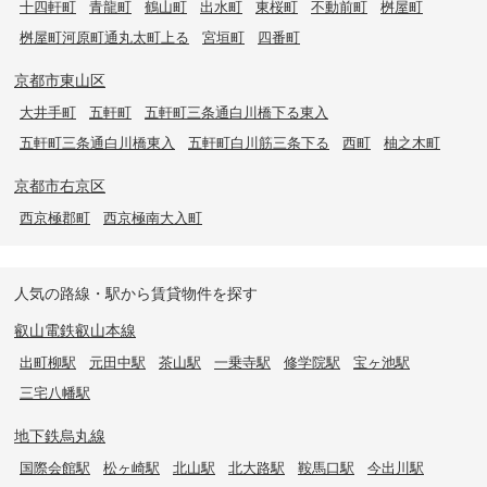
十四軒町
青龍町
鶴山町
出水町
東桜町
不動前町
桝屋町
桝屋町河原町通丸太町上る
宮垣町
四番町
京都市東山区
大井手町
五軒町
五軒町三条通白川橋下る東入
五軒町三条通白川橋東入
五軒町白川筋三条下る
西町
柚之木町
京都市右京区
西京極郡町
西京極南大入町
人気の路線・駅から賃貸物件を探す
叡山電鉄叡山本線
出町柳駅
元田中駅
茶山駅
一乗寺駅
修学院駅
宝ヶ池駅
三宅八幡駅
地下鉄烏丸線
国際会館駅
松ヶ崎駅
北山駅
北大路駅
鞍馬口駅
今出川駅