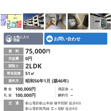
特選物件
ハウスメーカー施工特集！
路線·駅から探す
IT重説について
お気に入り
お問い合わせ
登録
スタッフ紹介
75,000
円
賃 料
0円
共益費
賃貸管理の北白川店
2LDK
間取り
店舗情報·アクセス
51㎡
専有面積
昭和56年1月 (築46年)
築年月
会社概要
100,000円
－
敷 金
保証金
100,000円
－
礼 金
解約引
メールでお問い合わせ
交 通
叡山電鉄叡山本線 修学院駅 徒歩8分
叡山電鉄鞍馬線 宝ヶ池駅 徒歩8分