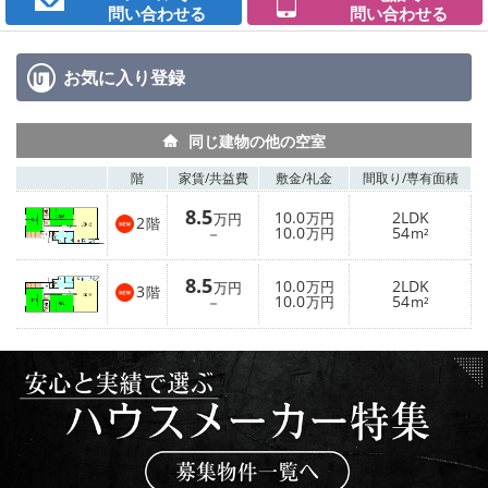
問い合わせる
問い合わせる
お気に入り
登録
同じ建物の他の空室
階
家賃/
共益費
敷金/
礼金
間取り/
専有面積
8.5
10.0
2LDK
万円
万円
2
階
10.0
54
－
万円
m²
8.5
10.0
2LDK
万円
万円
3
階
10.0
54
－
万円
m²