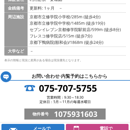
金銭備考
更新料: 1ヶ月
－
周辺施設
京都市立修学院小学校/285m (徒歩4分)
京都市立修学院中学校/1485m (徒歩19分)
セブンイレブン京都修学院駅前店/599m (徒歩8分)
フレスコ修学院店/515m (徒歩7分)
京都下鴨病院(順和会)/1868m (徒歩24分)
大学など
－
表示の情報と現況に差異がある場合は現況優先となります。
お問い合わせ·内覧予約は
こちらから
075-707-5755
営業時間：9:30～18:30
定休日：5月～11月の毎週水曜日
1075931603
物件番号
メールで
電話で