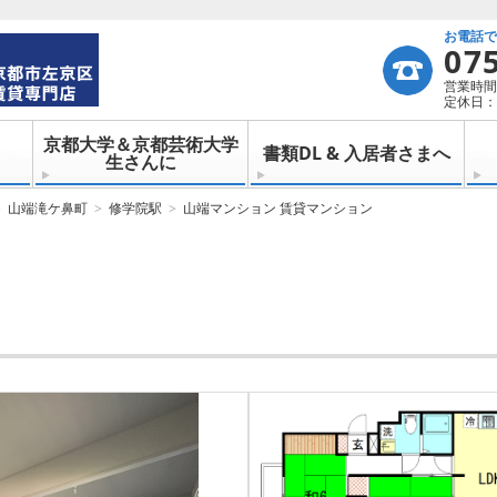
お電話
07
営業時間：
定休日：
京都大学＆京都芸術大学
書類DL & 入居者さまへ
生さんに
山端滝ケ鼻町
修学院駅
山端マンション 賃貸マンション