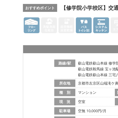
【修学院小学校区】交通
おすすめポイント
路線/駅
叡山電鉄叡山本線 修学院
叡山電鉄鞍馬線 宝ヶ池駅
叡山電鉄叡山本線 三宅八
所在地
京都市左京区山端滝ケ
種 別
マンション
現 況
空室
駐車場
空無 10,000円/月