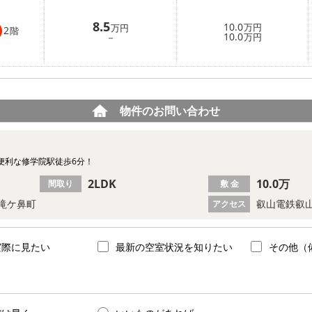
8.5
10.0
万円
万円
2
階
10.0
－
万円
物件のお問い合わせ
便利な修学院駅徒歩6分！
2LDK
10.0万
間取り
敷 金
滝ケ鼻町
叡山電鉄叡山
アクセス
実際に見たい
最新の空室状況を知りたい
その他（