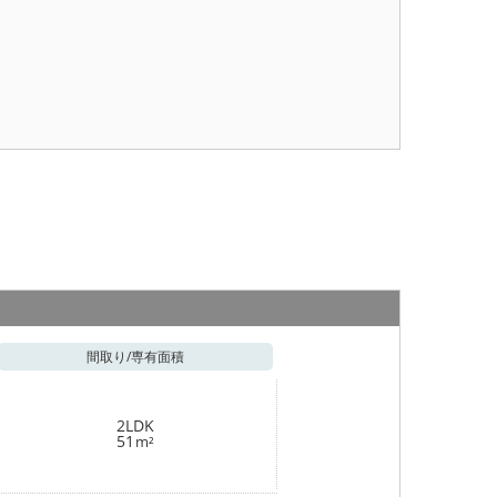
間取り/
専有面積
2LDK
51
m²