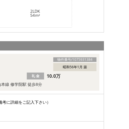
2LDK
54
m²
物件番号/
1075931384
昭和56年1月 築
10.0万
礼 金
本線 修学院駅 徒歩8分
備考に詳細をご記入下さい）