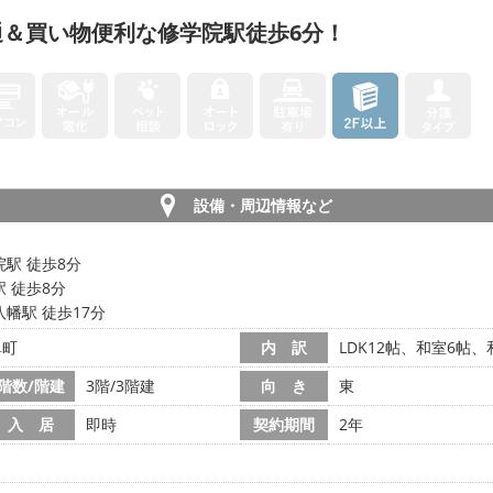
＆買い物便利な修学院駅徒歩6分！
設備・周辺情報など
駅 徒歩8分
 徒歩8分
幡駅 徒歩17分
鼻町
内 訳
LDK12帖、和室6帖、
階数/階建
3階/3階建
向 き
東
入 居
即時
契約期間
2年