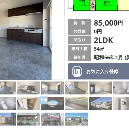
85,000
円
賃 料
0円
共益費
2LDK
間取り
54㎡
専有面積
昭和56年1月 (
築年月
お気に入り
登録