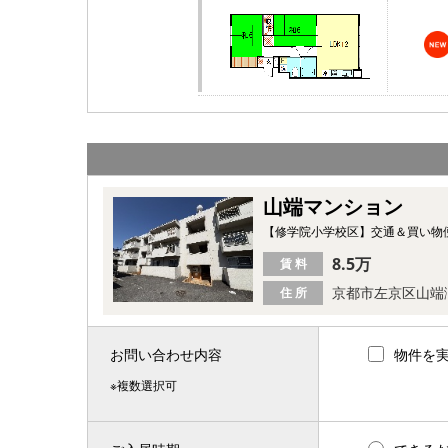
山端マンション
【修学院小学校区】交通＆買い物
8.5万
賃 料
京都市左京区山端
住 所
お問い合わせ内容
物件を
※複数選択可