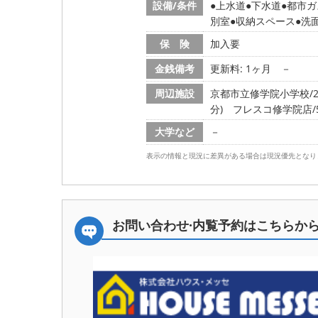
設備/条件
上水道
下水道
都市ガ
別室
収納スペース
洗
保 険
加入要
金銭備考
更新料: 1ヶ月
－
周辺施設
京都市立修学院小学校/28
分)
フレスコ修学院店/51
大学など
－
表示の情報と現況に差異がある場合は現況優先となり
お問い合わせ·内覧予約は
こちらか