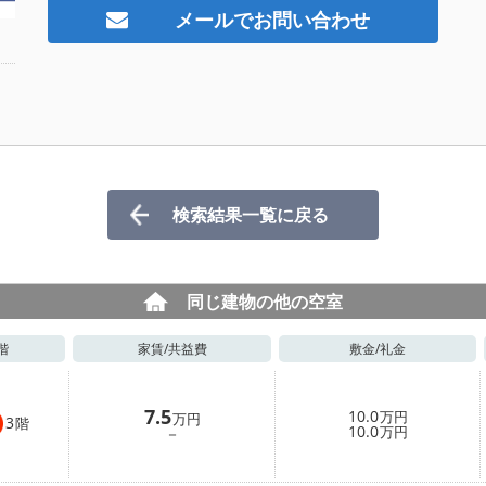
メールでお問い合わせ
検索結果一覧に戻る
同じ建物の他の空室
階
家賃/
共益費
敷金/
礼金
7.5
10.0
万円
万円
3
階
10.0
－
万円