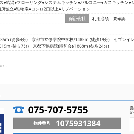
ス
給湯
フローリング
システムキッチン
バルコニー
ガスキッチン
面所独立
駐輪場
コンロ2口以上
リノベーション
保証会社
利用必須 要確認
5m (徒歩4分)
京都市立修学院中学校/1485m (徒歩19分)
セブンイレ
5m (徒歩7分)
京都下鴨病院(順和会)/1868m (徒歩24分)
ます。
ら
075-707-5755
営
定
1075931384
物件番号