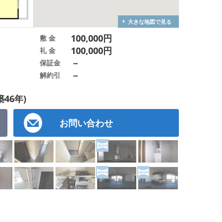
大きな地図で見る
100,000円
敷 金
100,000円
礼 金
－
保証金
－
解約引
築46年)
お問い合わせ