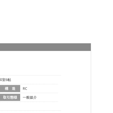
和室6帖
構 造
RC
取引態様
一般媒介