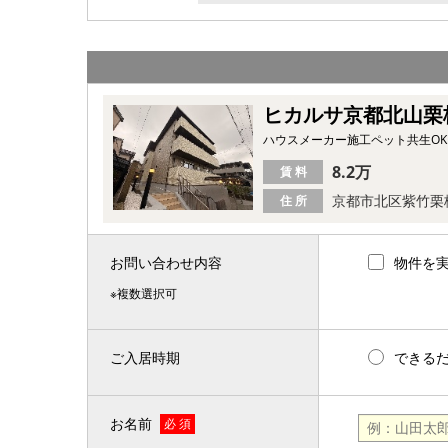
ヒカルサ京都北山栗
ハウスメーカー施工ペット共生O
8.2万
賃 料
京都市北区紫竹栗
住 所
お問い合わせ内容
物件を
※複数選択可
ご入居時期
できる
お名前
必 須