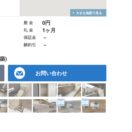
大きな地図で見る
0円
敷 金
1ヶ月
礼 金
－
保証金
－
解約引
築)
お問い合わせ