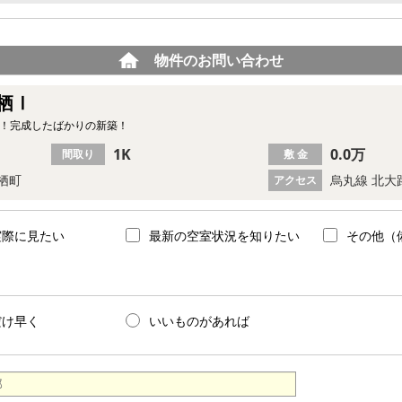
物件のお問い合わせ
栖Ⅰ
K！完成したばかりの新築！
1K
0.0万
間取り
敷 金
栖町
烏丸線 北大
アクセス
実際に見たい
最新の空室状況を知りたい
その他（
だけ早く
いいものがあれば