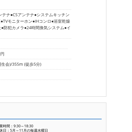
ンテナ
CSアンテナ
システムキッチン
座
TVモニターホン
IHコンロ
浴室乾燥
上
防犯カメラ
24時間換気システム
イ
0円
会)/355m (徒歩5分)
業時間：9:30～18:30
休日：5月～11月の毎週水曜日