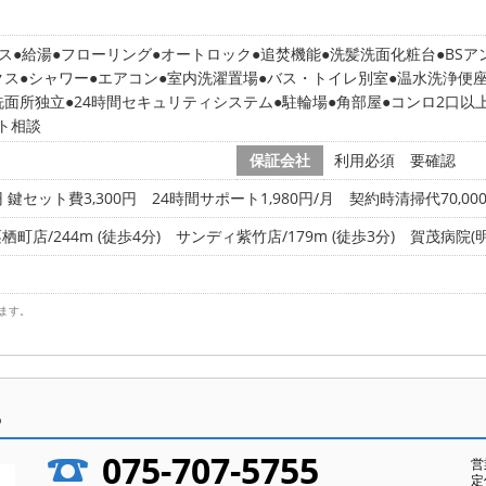
ス
給湯
フローリング
オートロック
追焚機能
洗髪洗面化粧台
BSア
クス
シャワー
エアコン
室内洗濯置場
バス・トイレ別室
温水洗浄便
洗面所独立
24時間セキュリティシステム
駐輪場
角部屋
コンロ2口以
ト相談
保証会社
利用必須 要確認
 鍵セット費3,300円 24時間サポート1,980円/月 契約時清掃代70,00
店/244m (徒歩4分)
サンディ紫竹店/179m (徒歩3分)
賀茂病院(明生
ます。
ら
075-707-5755
営
定