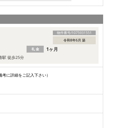
物件番号/
1075931551
令和8年6月 築
1ヶ月
礼 金
路駅 徒歩25分
備考に詳細をご記入下さい）