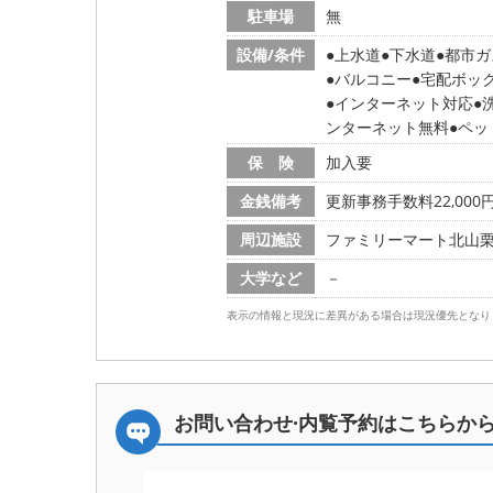
駐車場
無
設備/条件
上水道
下水道
都市ガ
バルコニー
宅配ボッ
インターネット対応
ンターネット無料
ペッ
保 険
加入要
金銭備考
更新事務手数料22,000円
周辺施設
ファミリーマート北山栗栖町
大学など
－
表示の情報と現況に差異がある場合は現況優先となり
お問い合わせ·内覧予約は
こちらか