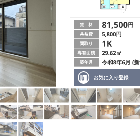
81,500
円
賃 料
5,800円
共益費
1K
間取り
29.62㎡
専有面積
令和8年6月 (新
築年月
お気に入り
登録