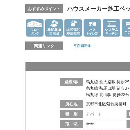
ハウスメーカー施工ペッ
おすすめポイント
関連リンク
平面図画像
路線/駅
烏丸線 北大路駅 徒歩2
烏丸線 鞍馬口駅 徒歩3
烏丸線 北山駅 徒歩28分
所在地
京都市北区紫竹栗栖町
種 別
アパート
現 況
空室