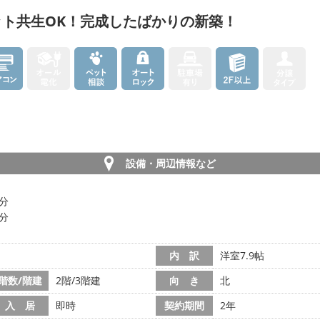
ト共生OK！完成したばかりの新築！
設備・周辺情報など
5分
7分
内 訳
洋室7.9帖
階数/階建
2階/3階建
向 き
北
入 居
即時
契約期間
2年