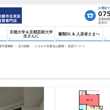
お電話
07
営業時間：
定休日：
京都大学＆京都芸術大学
書類DL & 入居者さまへ
生さんに
紫竹栗栖町
北大路駅
ヒカルサ京都北山栗栖Ⅰ 賃貸アパート