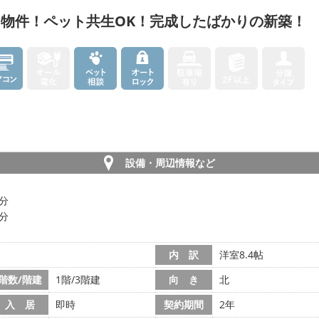
H物件！ペット共生OK！完成したばかりの新築！
設備・周辺情報など
5分
7分
内 訳
洋室8.4帖
階数/階建
1階/3階建
向 き
北
入 居
即時
契約期間
2年