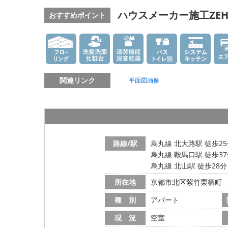
ハウスメーカー施工ZE
おすすめポイント
関連リンク
平面図画像
路線/駅
烏丸線 北大路駅 徒歩2
烏丸線 鞍馬口駅 徒歩3
烏丸線 北山駅 徒歩28分
所在地
京都市北区紫竹栗栖町
種 別
アパート
現 況
空室