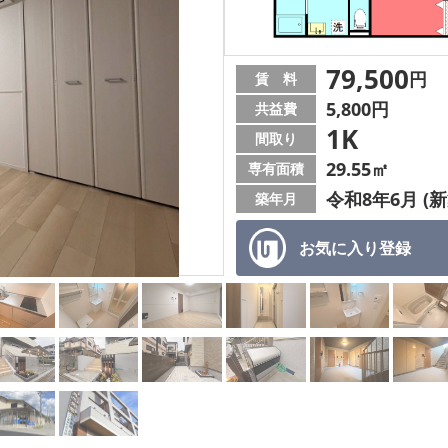
79,500
円
賃 料
5,800円
共益費
1K
間取り
29.55㎡
専有面積
令和8年6月 (新
築年月
お気に入り
登録