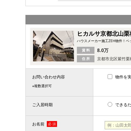
ヒカルサ京都北山栗
ハウスメーカー施工ZEH物件！ペ
8.0万
賃 料
京都市北区紫竹栗
住 所
お問い合わせ内容
物件を
※複数選択可
ご入居時期
できる
お名前
必 須