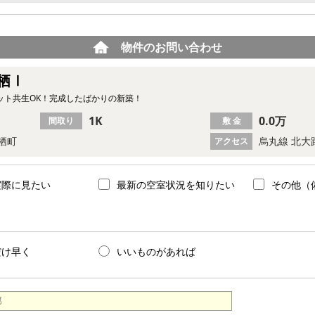
物件のお問い合わせ
栖Ⅰ
ット共生OK！完成したばかりの新築！
1K
0.0万
間取り
敷 金
栖町
烏丸線 北大
アクセス
実際に見たい
最新の空室状況を知りたい
その他（
だけ早く
いいものがあれば