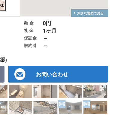
大きな地図で見る
0円
敷 金
1ヶ月
礼 金
－
保証金
－
解約引
築)
お問い合わせ