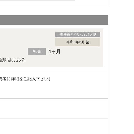
物件番号/
1075931549
令和8年6月 築
1ヶ月
礼 金
路駅 徒歩25分
備考に詳細をご記入下さい）