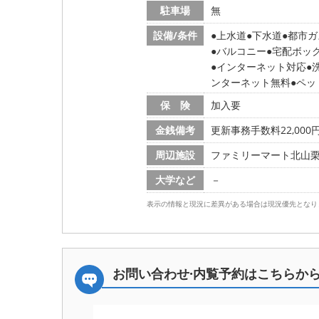
駐車場
無
設備/条件
上水道
下水道
都市ガ
バルコニー
宅配ボッ
インターネット対応
ンターネット無料
ペッ
保 険
加入要
金銭備考
更新事務手数料22,000円
周辺施設
ファミリーマート北山栗栖町
大学など
－
表示の情報と現況に差異がある場合は現況優先となり
お問い合わせ·内覧予約は
こちらか