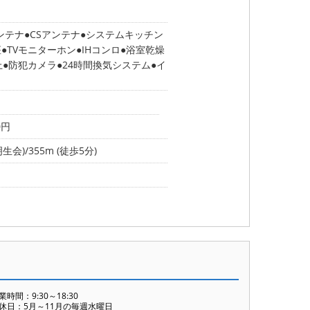
ンテナ
CSアンテナ
システムキッチン
座
TVモニターホン
IHコンロ
浴室乾燥
上
防犯カメラ
24時間換気システム
イ
0円
会)/355m (徒歩5分)
業時間：9:30～18:30
休日：5月～11月の毎週水曜日