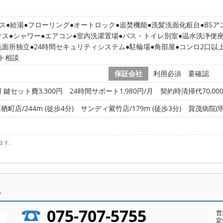
ス
給湯
フローリング
オートロック
追焚機能
洗髪洗面化粧台
BSア
クス
シャワー
エアコン
室内洗濯置場
バス・トイレ別室
温水洗浄便
洗面所独立
24時間セキュリティシステム
駐輪場
角部屋
コンロ2口以
ト相談
保証会社
利用必須 要確認
 鍵セット費3,300円 24時間サポート1,980円/月 契約時清掃代70,00
店/244m (徒歩4分)
サンディ紫竹店/179m (徒歩3分)
賀茂病院(明生
ます。
ら
075-707-5755
営
定