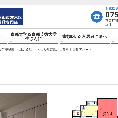
お電話
07
営業時間：
定休日：
京都大学＆京都芸術大学
書類DL & 入居者さまへ
生さんに
紫竹栗栖町
北大路駅
ヒカルサ京都北山栗栖Ⅰ 賃貸アパート