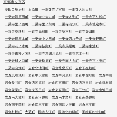
京都市左京区
粟田口鳥居町
石原町
一乗寺赤ノ宮町
一乗寺大原田町
一乗寺河原田町
一乗寺北大丸町
一乗寺才形町
一乗寺下リ松町
一乗寺里ノ西町
一乗寺里ノ前町
一乗寺清水町
一乗寺地蔵本町
一乗寺染殿町
一乗寺高槻町
一乗寺塚本町
一乗寺築田町
一乗寺燈籠本町
一乗寺中ノ田町
一乗寺西水干町
一乗寺野田町
一乗寺花ノ木町
一乗寺払殿町
一乗寺馬場町
一乗寺東浦町
一乗寺東杉ノ宮町
一乗寺東閉川原町
一乗寺東水干町
一乗寺樋ノ口町
一乗寺松原町
一乗寺南大丸町
一乗寺宮ノ東町
一乗寺向畑町
岩倉北池田町
岩倉北桑原町
岩倉下在地町
岩倉忠在地町
岩倉中大鷺町
岩倉中河原町
岩倉中在地町
岩倉中町
岩倉長谷町
岩倉西河原町
岩倉西五田町
岩倉西宮田町
岩倉幡枝町
岩倉花園町
岩倉東五田町
岩倉東宮田町
岩倉三笠町
岩倉南池田町
岩倉南大鷺町
岩倉南河原町
岩倉南木野町
岩倉南桑原町
岩倉南平岡町
岩倉南三宅町
岩倉南四ノ坪町
岩倉三宅町
岩倉村松町
大菊町
岡崎入江町
岡崎北御所町
岡崎真如堂前町