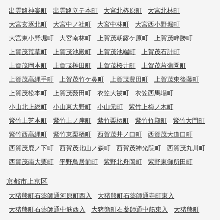
出雲路神楽町
出雲路立テ本町
大宮北椿原町
大宮北林町
大宮玄琢北町
大宮中ノ社町
大宮中林町
大宮西小野堀町
大宮東小野堀町
大宮南林町
上賀茂朝露ケ原町
上賀茂畔勝町
上賀茂荒草町
上賀茂池殿町
上賀茂池端町
上賀茂石計町
上賀茂岡本町
上賀茂榊田町
上賀茂桜井町
上賀茂菖蒲園町
上賀茂高縄手町
上賀茂竹ケ鼻町
上賀茂豊田町
上賀茂東後藤町
上賀茂松本町
上賀茂薮田町
衣笠大祓町
衣笠西馬場町
小山北上総町
小山東大野町
小山元町
紫竹上梅ノ木町
紫竹上芝本町
紫竹上ノ岸町
紫竹栗栖町
紫竹竹殿町
紫竹大門町
紫竹西高縄町
紫竹東栗栖町
西賀茂井ノ口町
西賀茂大道口町
西賀茂鹿ノ下町
西賀茂北山ノ森町
西賀茂神光院町
西賀茂丸川町
西賀茂南大栗町
平野鳥居前町
紫野北舟岡町
紫野東御所田町
京都市上京区
大猪熊町石薬師通河原町西入
大猪熊町石薬師通寺町東入
大猪熊町石薬師通中筋西入
大猪熊町石薬師通中筋東入
大猪熊町