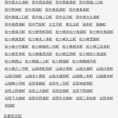
田中西大久保町
田中西高原町
田中西春菜町
田中西樋ノ口町
田中野神町
田中馬場町
田中東高原町
田中東春菜町
田中東樋ノ口町
田中樋ノ口町
田中古川町
田中南大久保町
田中南西浦町
田中門前町
大文字町
東丸太町
福本町
孫橋町
松ケ崎泉川町
松ケ崎壱町田町
松ケ崎井出ケ海道町
松ケ崎今海道町
松ケ崎海尻町
松ケ崎木ノ本町
松ケ崎久土町
松ケ崎雲路町
松ケ崎小竹薮町
松ケ崎御所ノ内町
松ケ崎桜木町
松ケ崎三反長町
松ケ崎芝本町
松ケ崎修理式町
松ケ崎正田町
松ケ崎杉ケ海道町
松ケ崎西山
松ケ崎樋ノ上町
松ケ崎堀町
松ケ崎横縄手町
松ケ崎六ノ坪町
山端壱町田町
山端大君町
山端大塚町
山端川原町
山端川端町
山端滝ケ鼻町
山端大城田町
山端橋ノ本町
山端森本町
山端柳ケ坪町
吉田泉殿町
吉田牛ノ宮町
吉田神楽岡町
吉田上阿達町
吉田上大路町
吉田近衛町
吉田下阿達町
吉田下大路町
吉田中阿達町
吉田中大路町
吉田二本松町
吉田本町
和国町
京都市北区