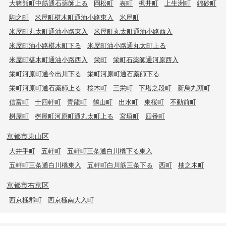
大猪熊町中筋通石薬師上る
岡松町
表町
梶井町
上生洲町
錦砂町
駒之町
米屋町椹木町通油小路東入
米屋町
米屋町丸太町通油小路東入
米屋町丸太町通油小路西入
米屋町油小路椹木町下る
米屋町油小路通丸太町上る
米屋町椹木町通油小路西入
栄町
栄町石薬師通河原西入
栄町河原町通今出川下る
栄町河原町通石薬師下る
栄町河原町通石薬師上る
桜木町
三栄町
下塔之段町
新烏丸頭町
信富町
十四軒町
青龍町
鶴山町
出水町
東桜町
不動前町
桝屋町
桝屋町河原町通丸太町上る
宮垣町
四番町
京都市東山区
大井手町
五軒町
五軒町三条通白川橋下る東入
五軒町三条通白川橋東入
五軒町白川筋三条下る
西町
柚之木町
京都市右京区
西京極郡町
西京極南大入町