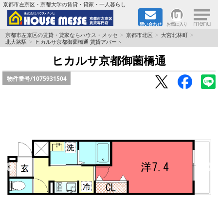
×
京都市左京区・京都大学の賃貸・貸家・一人暮らし
問い合わせ
お気に入り
TOPページ
京都市左京区の賃貸・貸家ならハウス・メッセ
京都市北区
大宮北林町
北大路駅
ヒカルサ京都御薗橋通 賃貸アパート
地図から検索
ヒカルサ京都御薗橋通
物件番号/
1075931504
地域から検索
京都大学＆京都芸術大学生さんに
書類DL & 入居者さまへ
家族で住むならマンション？賃家？
一人暮らしの物件特集
ペット相談OKの賃貸！