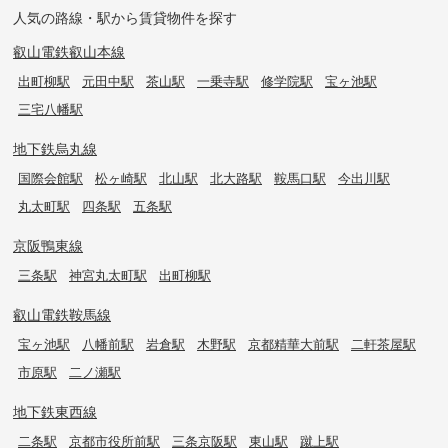
人気の路線・駅から賃貸物件を探す
叡山電鉄叡山本線
出町柳駅
元田中駅
茶山駅
一乗寺駅
修学院駅
宝ヶ池駅
三宅八幡駅
地下鉄烏丸線
国際会館駅
松ヶ崎駅
北山駅
北大路駅
鞍馬口駅
今出川駅
丸太町駅
四条駅
五条駅
京阪鴨東線
三条駅
神宮丸太町駅
出町柳駅
叡山電鉄鞍馬線
宝ヶ池駅
八幡前駅
岩倉駅
木野駅
京都精華大前駅
二軒茶屋駅
市原駅
二ノ瀬駅
地下鉄東西線
二条駅
京都市役所前駅
三条京阪駅
東山駅
蹴上駅