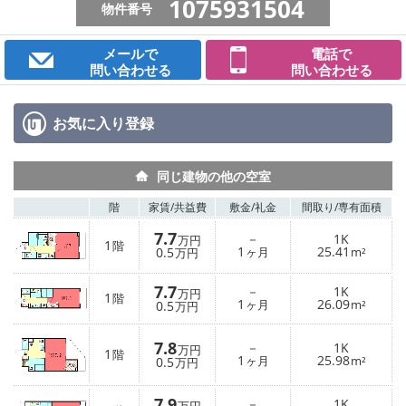
1075931504
物件番号
メールで
電話で
問い合わせる
問い合わせる
お気に入り
登録
同じ建物の他の空室
階
家賃/
共益費
敷金/
礼金
間取り/
専有面積
7.7
－
1K
万円
1
階
1
25.41
0.5
ヶ月
m²
万円
7.7
－
1K
万円
1
階
1
26.09
0.5
ヶ月
m²
万円
7.8
－
1K
万円
1
階
1
25.98
0.5
ヶ月
m²
万円
7.9
－
1K