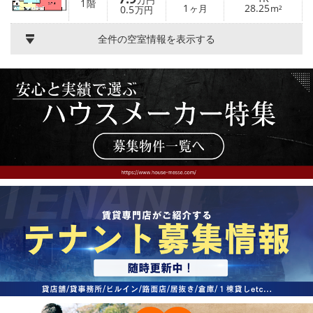
万円
1
階
1
28.25
0.5
ヶ月
m²
万円
全件の空室情報を表示する