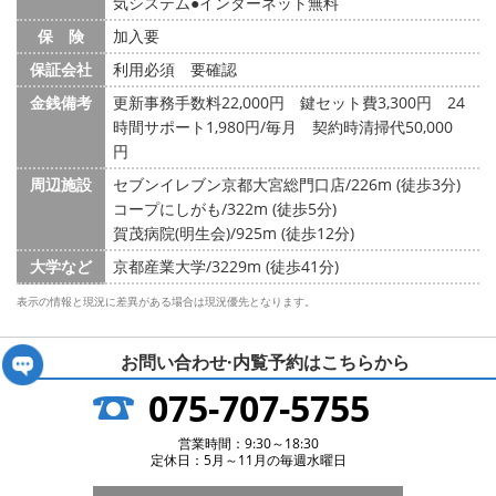
気システム
インターネット無料
保 険
加入要
保証会社
利用必須 要確認
金銭備考
更新事務手数料22,000円 鍵セット費3,300円 24
時間サポート1,980円/毎月 契約時清掃代50,000
円
周辺施設
セブンイレブン京都大宮総門口店/226m (徒歩3分)
コープにしがも/322m (徒歩5分)
賀茂病院(明生会)/925m (徒歩12分)
大学など
京都産業大学/3229m (徒歩41分)
表示の情報と現況に差異がある場合は現況優先となります。
お問い合わせ·内覧予約は
こちらから
075-707-5755
営業時間：9:30～18:30
定休日：5月～11月の毎週水曜日