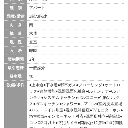
種 別
アパート
階数/階建
3階/3階建
向 き
南
構 造
木造
現 況
空室
入 居
即時
契約期間
2年
取引態様
一般媒介
駐車場
無
設備/条件
上水道
下水道
都市ガス
フローリング
オートロ
ック
追焚機能
洗髪洗面化粧台
BSアンテナ
CSア
ンテナ
システムキッチン
バルコニー
宅配ボック
ス
ガスキッチン
シャワー
エアコン
室内洗濯置場
バス・トイレ別室
温水洗浄便座
TVモニターホン
浴室乾燥
インターネット対応
洗面所独立
駐輪場
コンロ2口以上
防犯カメラ
閑静な住宅街
24時間換