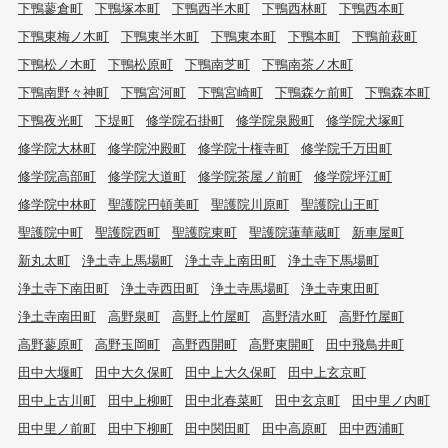
下鴨蓼倉町
下鴨塚本町
下鴨西半木町
下鴨西林町
下鴨西本町
下鴨東梅ノ木町
下鴨東半木町
下鴨東本町
下鴨本町
下鴨前萩町
下鴨松ノ木町
下鴨松原町
下鴨南芝町
下鴨南茶ノ木町
下鴨南野々神町
下鴨宮河町
下鴨宮崎町
下鴨森ケ前町
下鴨森本町
下鴨夜光町
下堤町
修学院石掛町
修学院泉殿町
修学院犬塚町
修学院大林町
修学院沖殿町
修学院十権寺町
修学院千万田町
修学院高部町
修学院大道町
修学院茶屋ノ前町
修学院坪江町
修学院中林町
聖護院円頓美町
聖護院川原町
聖護院山王町
聖護院中町
聖護院西町
聖護院東町
聖護院蓮華蔵町
新車屋町
新丸太町
浄土寺上馬場町
浄土寺上南田町
浄土寺下馬場町
浄土寺下南田町
浄土寺西田町
浄土寺馬場町
浄土寺東田町
浄土寺南田町
高野泉町
高野上竹屋町
高野清水町
高野竹屋町
高野蓼原町
高野玉岡町
高野西開町
高野東開町
田中飛鳥井町
田中大堰町
田中大久保町
田中上大久保町
田中上玄京町
田中上古川町
田中上柳町
田中北春菜町
田中玄京町
田中里ノ内町
田中里ノ前町
田中下柳町
田中関田町
田中高原町
田中西浦町