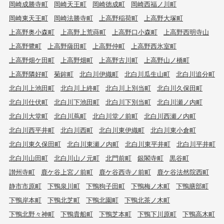
岡崎成勝寺町
岡崎天王町
岡崎徳成町
岡崎西福ノ川町
岡崎東天王町
岡崎法勝寺町
上高野稲荷町
上高野大塚町
上高野奥小森町
上高野上荒蒔町
上高野口小森町
上高野西明寺山
上高野鷺町
上高野薩田町
上高野仲町
上高野西氷室町
上高野畑ケ田町
上高野畑町
上高野古川町
上高野山ノ橋町
上高野隣好町
菊鉾町
北白川伊織町
北白川瓜生山町
北白川追分町
北白川上池田町
北白川上終町
北白川上別当町
北白川久保田町
北白川仕伏町
北白川下池田町
北白川下別当町
北白川瀬ノ内町
北白川大堂町
北白川蔦町
北白川堂ノ前町
北白川西瀬ノ内町
北白川西平井町
北白川西町
北白川東伊織町
北白川東小倉町
北白川東久保田町
北白川東瀬ノ内町
北白川東平井町
北白川平井町
北白川山田町
北白川山ノ元町
北門前町
銀閣寺町
黒谷町
讃州寺町
鹿ケ谷上宮ノ前町
鹿ケ谷西寺ノ前町
鹿ケ谷法然院西町
静市市原町
下鴨泉川町
下鴨狗子田町
下鴨梅ノ木町
下鴨膳部町
下鴨岸本町
下鴨北芝町
下鴨北園町
下鴨北茶ノ木町
下鴨北野々神町
下鴨貴船町
下鴨芝本町
下鴨下川原町
下鴨高木町