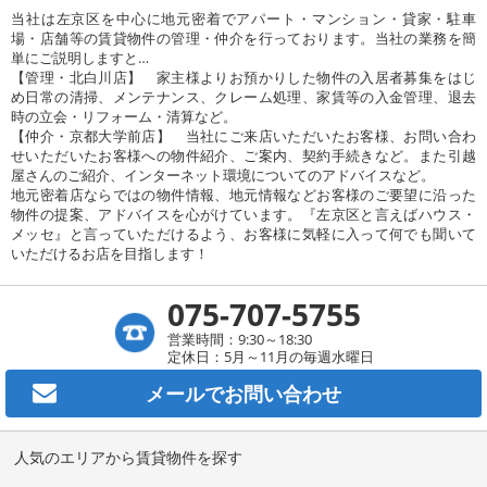
当社は左京区を中心に地元密着でアパート・マンション・貸家・駐車
場・店舗等の賃貸物件の管理・仲介を行っております。当社の業務を簡
単にご説明しますと…
【管理・北白川店】 家主様よりお預かりした物件の入居者募集をはじ
め日常の清掃、メンテナンス、クレーム処理、家賃等の入金管理、退去
時の立会・リフォーム・清算など。
【仲介・京都大学前店】 当社にご来店いただいたお客様、お問い合わ
せいただいたお客様への物件紹介、ご案内、契約手続きなど。また引越
屋さんのご紹介、インターネット環境についてのアドバイスなど。
地元密着店ならではの物件情報、地元情報などお客様のご要望に沿った
物件の提案、アドバイスを心がけています。『左京区と言えばハウス・
メッセ』と言っていただけるよう、お客様に気軽に入って何でも聞いて
いただけるお店を目指します！
075-707-5755
営業時間：9:30～18:30
定休日：5月～11月の毎週水曜日
メールで
お問い合わせ
人気のエリアから賃貸物件を探す