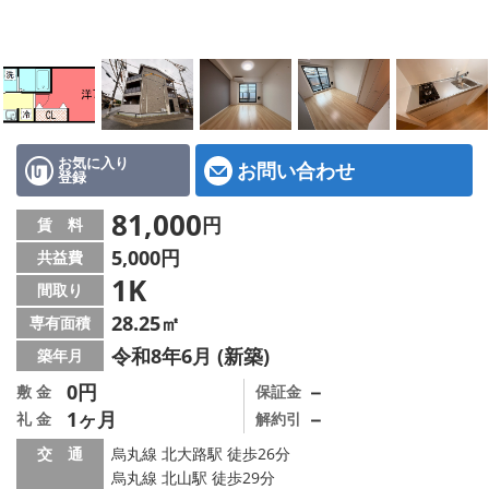
特選物件
ハウスメーカー施工特集！
路線·駅から探す
IT重説について
お気に入り
お問い合わせ
登録
スタッフ紹介
81,000
円
賃 料
5,000円
共益費
賃貸管理の北白川店
1K
間取り
店舗情報·アクセス
28.25㎡
専有面積
令和8年6月 (新築)
築年月
会社概要
0円
－
敷 金
保証金
1ヶ月
－
礼 金
解約引
メールでお問い合わせ
交 通
烏丸線 北大路駅 徒歩26分
烏丸線 北山駅 徒歩29分