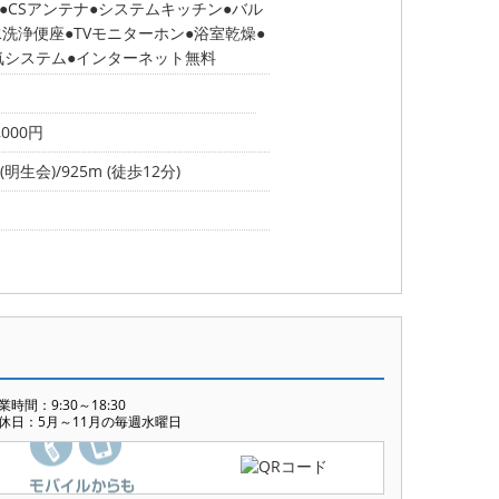
CSアンテナ
システムキッチン
バル
水洗浄便座
TVモニターホン
浴室乾燥
気システム
インターネット無料
,000円
明生会)/925m (徒歩12分)
業時間：9:30～18:30
休日：5月～11月の毎週水曜日