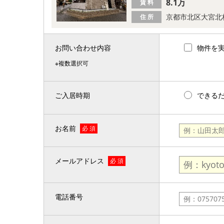
8.1万
賃 料
京都市北区大宮北
住 所
お問い合わせ内容
物件を
※複数選択可
ご入居時期
できる
お名前
必 須
メールアドレス
必 須
電話番号