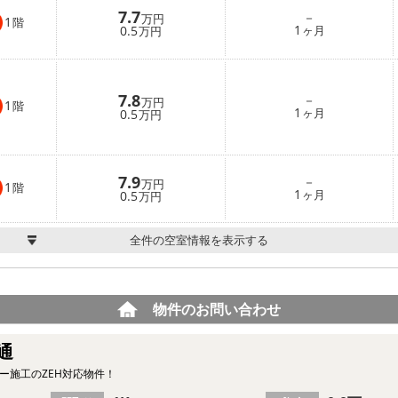
7.7
－
万円
1
階
1
0.5
ヶ月
万円
7.8
－
万円
1
階
1
0.5
ヶ月
万円
7.9
－
万円
1
階
1
0.5
ヶ月
万円
全件の空室情報を表示する
物件のお問い合わせ
通
ー施工のZEH対応物件！