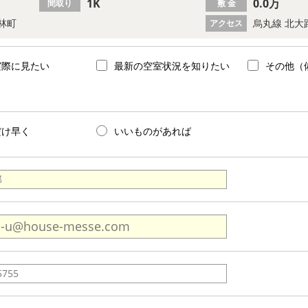
1K
0.0万
間取り
敷 金
林町
烏丸線 北大
アクセス
実際に見たい
最新の空室状況を知りたい
その他（
だけ早く
いいものがあれば