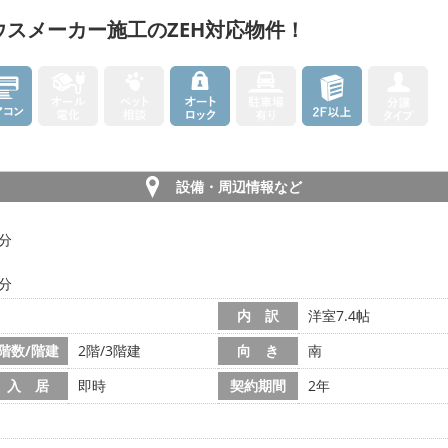
ウスメーカー施工のZEH対応物件！
設備・周辺情報など
6分
8分
内 訳
洋室7.4帖
階数/階建
2階/3階建
向 き
南
入 居
即時
契約期間
2年