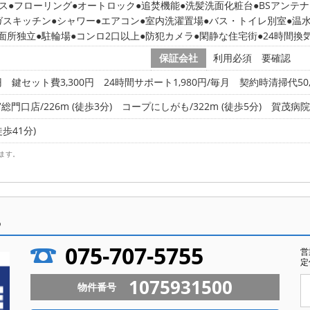
ス
フローリング
オートロック
追焚機能
洗髪洗面化粧台
BSアンテナ
ガスキッチン
シャワー
エアコン
室内洗濯置場
バス・トイレ別室
温
面所独立
駐輪場
コンロ2口以上
防犯カメラ
閑静な住宅街
24時間換
保証会社
利用必須 要確認
円 鍵セット費3,300円 24時間サポート1,980円/毎月 契約時清掃代50
口店/226m (徒歩3分)
コープにしがも/322m (徒歩5分)
賀茂病院(
徒歩41分)
ます。
ら
075-707-5755
営
定
1075931500
物件番号