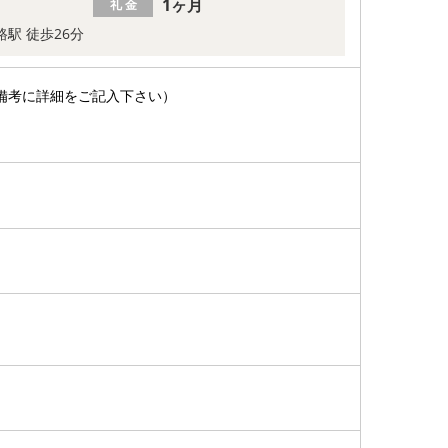
1ヶ月
礼 金
路駅 徒歩26分
備考に詳細をご記入下さい）