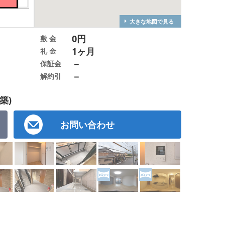
大きな地図で見る
0円
敷 金
1ヶ月
礼 金
－
保証金
－
解約引
築)
お問い合わせ