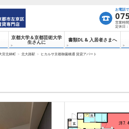
お電話
07
営業時間：
定休日：
京都大学＆京都芸術大学
書類DL & 入居者さまへ
生さんに
大宮北林町
北大路駅
ヒカルサ京都御薗橋通 賃貸アパート