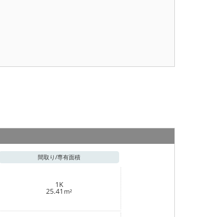
間取り/
専有面積
1K
25.41
m²