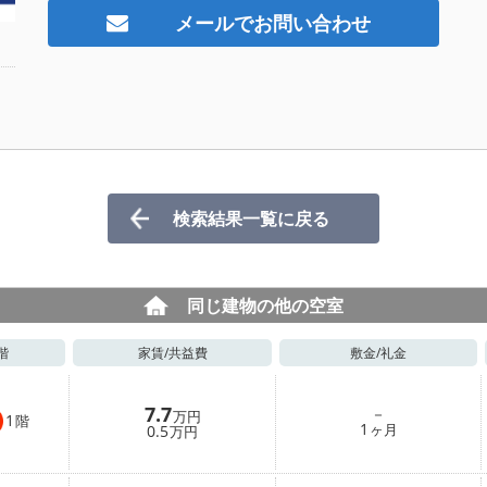
メールでお問い合わせ
検索結果一覧に戻る
同じ建物の他の空室
階
家賃/
共益費
敷金/
礼金
7.7
－
万円
1
階
1
0.5
ヶ月
万円