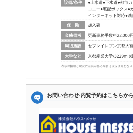
設備/条件
上水道
下水道
都市ガ
コニー
宅配ボックス
インターネット対応
洗
保 険
加入要
金銭備考
更新事務手数料22,000
周辺施設
セブンイレブン京都大宮総門
大学など
京都産業大学/3229m (
表示の情報と現況に差異がある場合は現況優先となり
お問い合わせ·内覧予約は
こちらか