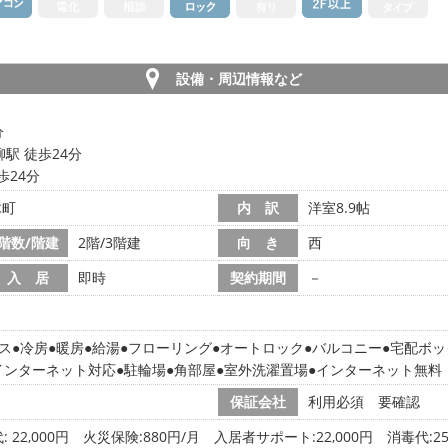
設備・周辺情報など
分
駅 徒歩24分
歩24分
木町
内 訳
洋室8.9帖
階数/階建
2階/3階建
向 き
西
入 居
即時
契約期間
－
ス
冷房
暖房
給湯
フローリング
オートロック
バルコニー
宅配ボッ
インターネット対応
駐輪場
角部屋
室外洗濯置場
インターネット無料
保証会社
利用必須 要確認
 22,000円
火災保険:880円/月 入居者サポート:22,000円 消毒代:25