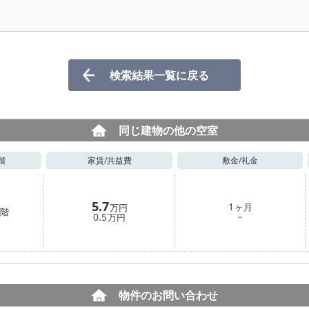
検索結果一覧に戻る
同じ建物の他の空室
階
家賃/
共益費
敷金/
礼金
5.7
1
ヶ月
万円
階
－
0.5
万円
物件のお問い合わせ