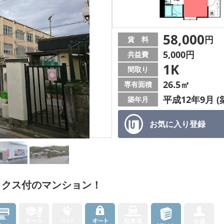
58,000
円
賃 料
5,000円
共益費
1K
間取り
26.5㎡
専有面積
平成12年9月 (
築年月
お気に入り
登録
ックス付のマンション！