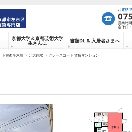
お電話
07
営業時間：
定休日：
京都大学＆京都芸術大学
書類DL & 入居者さまへ
生さんに
下鴨西半木町
北大路駅
グレースコート 賃貸マンション