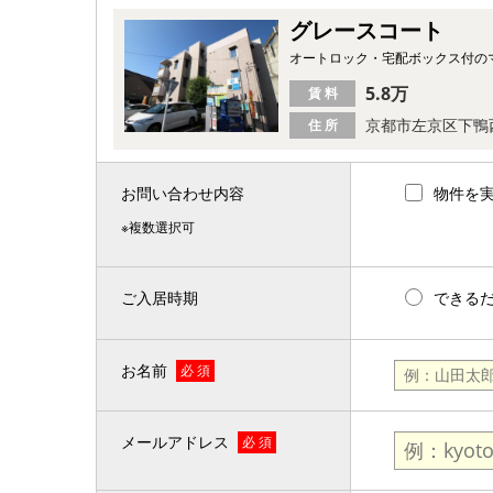
グレースコート
オートロック・宅配ボックス付の
5.8万
賃 料
京都市左京区下鴨
住 所
お問い合わせ内容
物件を
※複数選択可
ご入居時期
できる
お名前
必 須
メールアドレス
必 須