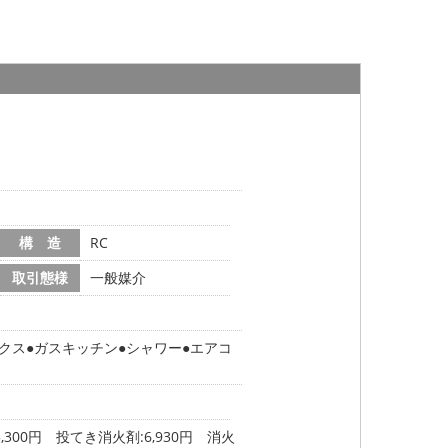
構 造
RC
取引態様
一般媒介
クス
ガスキッチン
シャワー
エアコ
,300円 投てき消火剤:6,930円 消火