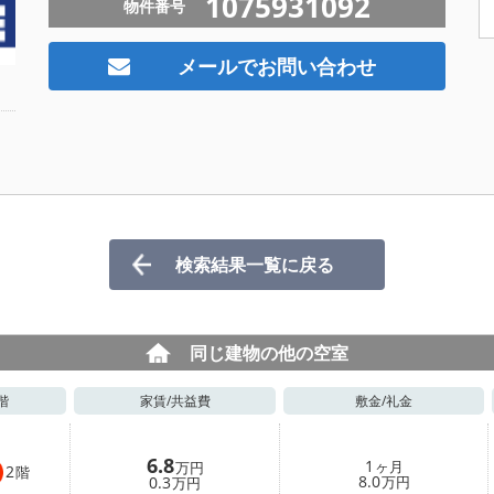
1075931092
物件番号
メールでお問い合わせ
検索結果一覧に戻る
同じ建物の他の空室
階
家賃/
共益費
敷金/
礼金
6.8
1
ヶ月
万円
2
階
8.0
0.3
万円
万円