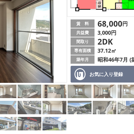
68,000
円
賃 料
3,000円
共益費
2DK
間取り
37.12㎡
専有面積
昭和46年7月 (
築年月
お気に入り
登録