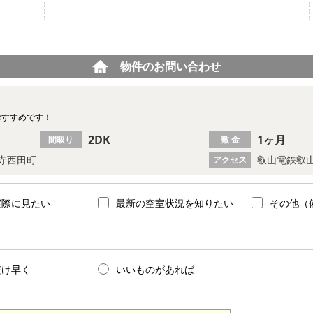
物件のお問い合わせ
おすすめです！
2DK
1ヶ月
間取り
敷 金
寺西田町
叡山電鉄叡山
アクセス
実際に見たい
最新の空室状況を知りたい
その他（
だけ早く
いいものがあれば