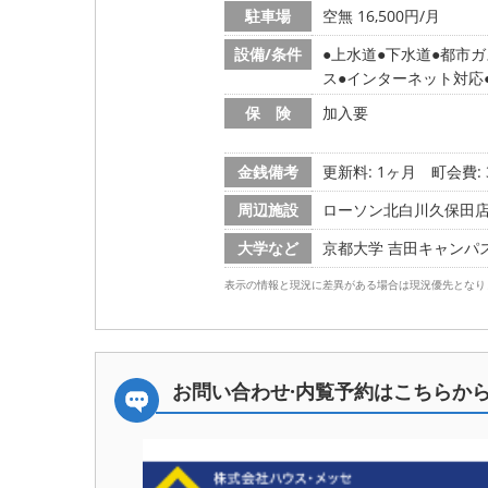
駐車場
空無 16,500円/月
設備/条件
上水道
下水道
都市ガ
ス
インターネット対応
保 険
加入要
金銭備考
更新料: 1ヶ月
町会費: 
周辺施設
ローソン北白川久保田店/2
大学など
京都大学 吉田キャンパス/1
表示の情報と現況に差異がある場合は現況優先となり
お問い合わせ·内覧予約は
こちらか