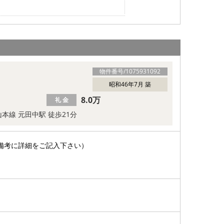
物件番号/
1075931092
昭和46年7月 築
8.0万
礼 金
本線 元田中駅 徒歩21分
備考に詳細をご記入下さい）