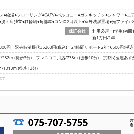
ス
給湯
フローリング
CATV
バルコニー
ガスキッチン
シャワー
エ
洗面所独立
駐輪場
角部屋
コンロ2口以上
室外洗濯置場
光ファイバ
保証会社
利用必須 (学生)初回
新1万円/1年
300円
退去時清掃代35200円(税込) 24時間サポート2年16500円(税込
32m (徒歩3分)
フレスコ白川店/738m (徒歩10分)
京都民医連あすかい
018m (徒歩13分)
ます。
ら
075-707-5755
営
定