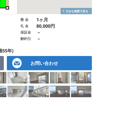
大きな地図で見る
1ヶ月
敷 金
80,000円
礼 金
－
保証金
－
解約引
築55年)
お問い合わせ