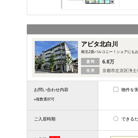
アビタ北白川
南北2面バルコニー！シェアにも
6.8万
賃 料
京都市左京区浄土
住 所
お問い合わせ内容
物件を
※複数選択可
ご入居時期
できる