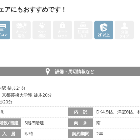
ェアにもおすすめです！
設備・周辺情報など
駅 徒歩21分
・京都芸術大学駅 徒歩20分
歩20分
田町
内 訳
DK4.5帖、洋室6帖、
階数/階建
5階/5階建
向 き
南
入 居
即時
契約期間
2年