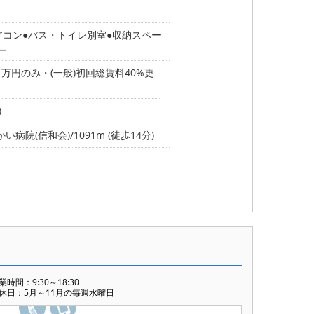
アコン
バス・トイレ別室
収納スペー
ー
1万円のみ・(一般)初回総賃料40%更
)
病院(信和会)/1091m (徒歩14分)
業時間：9:30～18:30
休日：5月～11月の毎週水曜日