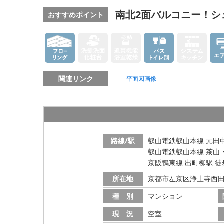
南北2面バルコニー！シ
おすすめポイント
関連リンク
平面図画像
路線/駅
叡山電鉄叡山本線 元田中
叡山電鉄叡山本線 茶山
京阪鴨東線 出町柳駅 徒
所在地
京都市左京区浄土寺西
種 別
マンション
現 況
空室