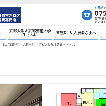
お電話
07
営業時間：
定休日：
京都大学＆京都芸術大学
書類DL & 入居者さまへ
生さんに
浄土寺西田町
元田中駅
アビタ北白川 賃貸マンション