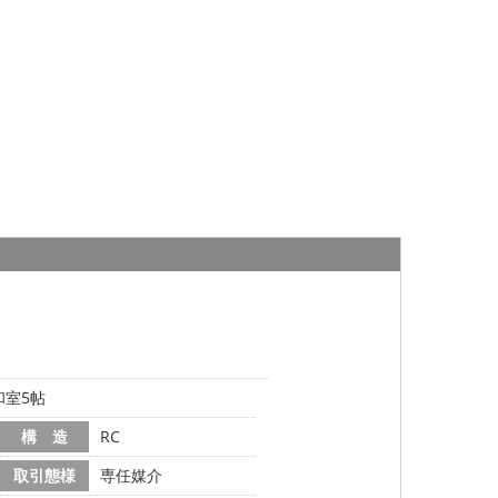
和室5帖
構 造
RC
取引態様
専任媒介