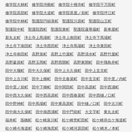
修学院大林町
修学院沖殿町
修学院十権寺町
修学院千万田町
修学院高部町
修学院大道町
修学院茶屋ノ前町
修学院坪江町
修学院中林町
聖護院円頓美町
聖護院川原町
聖護院山王町
聖護院中町
聖護院西町
聖護院東町
聖護院蓮華蔵町
新車屋町
新丸太町
浄土寺上馬場町
浄土寺上南田町
浄土寺下馬場町
浄土寺下南田町
浄土寺西田町
浄土寺馬場町
浄土寺東田町
浄土寺南田町
高野泉町
高野上竹屋町
高野清水町
高野竹屋町
高野蓼原町
高野玉岡町
高野西開町
高野東開町
田中飛鳥井町
田中大堰町
田中大久保町
田中上大久保町
田中上玄京町
田中上古川町
田中上柳町
田中北春菜町
田中玄京町
田中里ノ内町
田中里ノ前町
田中下柳町
田中関田町
田中高原町
田中西浦町
田中西大久保町
田中西高原町
田中西春菜町
田中西樋ノ口町
田中野神町
田中馬場町
田中東高原町
田中樋ノ口町
田中古川町
田中南大久保町
田中南西浦町
田中門前町
大文字町
東丸太町
福本町
孫橋町
松ケ崎泉川町
松ケ崎壱町田町
松ケ崎井出ケ海道町
松ケ崎今海道町
松ケ崎海尻町
松ケ崎河原田町
松ケ崎木ノ本町