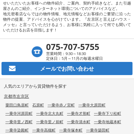
せいただいたお客様への物件紹介、ご案内、契約手続きなど。また引越
屋さんのご紹介、インターネット環境についてのアドバイスなど。
地元密着店ならではの物件情報、地元情報などお客様のご要望に沿った
物件の提案、アドバイスを心がけています。『左京区と言えばハウス・
メッセ』と言っていただけるよう、お客様に気軽に入って何でも聞いて
いただけるお店を目指します！
075-707-5755
営業時間：9:30～18:30
定休日：5月～11月の毎週水曜日
メールで
お問い合わせ
人気のエリアから賃貸物件を探す
京都市左京区
粟田口鳥居町
石原町
一乗寺赤ノ宮町
一乗寺大原田町
一乗寺河原田町
一乗寺北大丸町
一乗寺才形町
一乗寺下リ松町
一乗寺里ノ西町
一乗寺里ノ前町
一乗寺清水町
一乗寺地蔵本町
一乗寺染殿町
一乗寺高槻町
一乗寺塚本町
一乗寺築田町