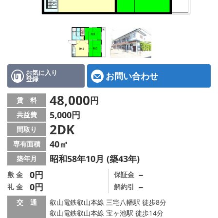
特選物件
ハウスメーカー施工特集！
路線·駅から探す
IT重説について
お気に入り
お問い合わせ
登録
スタッフ紹介
48,000
円
賃 料
5,000円
共益費
賃貸管理の北白川店
2DK
間取り
店舗情報·アクセス
40㎡
専有面積
昭和58年10月 (築43年)
築年月
会社概要
0円
－
敷 金
保証金
0円
－
礼 金
解約引
メールでお問い合わせ
交 通
叡山電鉄叡山本線 三宅八幡駅 徒歩8分
叡山電鉄叡山本線 宝ヶ池駅 徒歩14分