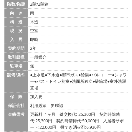
階数/階建
2階/2階建
向 き
南
構 造
木造
現 況
空室
入 居
即時
契約期間
2年
取引態様
一般媒介
駐車場
無
設備/条件
上水道
下水道
都市ガス
給湯
バルコニー
シャワ
ー
バス・トイレ別室
洗面所独立
駐輪場
室外洗濯
置場
保 険
加入要
保証会社
利用必須 要確認
金銭備考
更新料: 1ヶ月
鍵交換代: 25,300円
契約時除菌
代:25,300円 契約時清掃代:50,000円 入居者サポ
ート:22,000円 投てき消火剤:6,930円