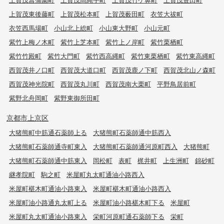
上賀茂東後藤町
上賀茂松本町
上賀茂薮田町
衣笠大祓町
衣笠西馬場町
小山北上総町
小山東大野町
小山元町
紫竹上梅ノ木町
紫竹上芝本町
紫竹上ノ岸町
紫竹栗栖町
紫竹竹殿町
紫竹大門町
紫竹西高縄町
紫竹東栗栖町
紫竹東高縄町
西賀茂井ノ口町
西賀茂大道口町
西賀茂鹿ノ下町
西賀茂北山ノ森町
西賀茂神光院町
西賀茂丸川町
西賀茂南大栗町
平野鳥居前町
紫野北舟岡町
紫野東御所田町
京都市上京区
大猪熊町中筋通石薬師上る
大猪熊町石薬師通中筋西入
大猪熊町石薬師通寺町東入
大猪熊町石薬師通河原町西入
大猪熊町
大猪熊町石薬師通中筋東入
岡松町
表町
梶井町
上生洲町
錦砂町
継孝院町
駒之町
米屋町丸太町通油小路西入
米屋町椹木町通油小路東入
米屋町椹木町通油小路西入
米屋町油小路通丸太町上る
米屋町油小路椹木町下る
米屋町
米屋町丸太町通油小路東入
栄町河原町通石薬師下る
栄町