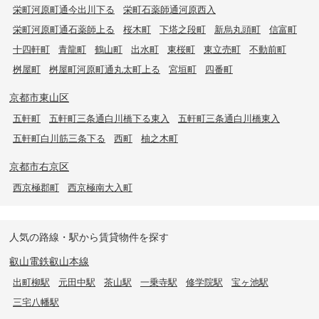
栄町河原町通今出川下る
栄町石薬師通河原西入
栄町河原町通石薬師上る
桜木町
下塔之段町
新烏丸頭町
信富町
十四軒町
青龍町
鶴山町
出水町
東桜町
東立売町
不動前町
桝屋町
桝屋町河原町通丸太町上る
宮垣町
四番町
京都市東山区
五軒町
五軒町三条通白川橋下る東入
五軒町三条通白川橋東入
五軒町白川筋三条下る
西町
柚之木町
京都市右京区
西京極郡町
西京極南大入町
人気の路線・駅から賃貸物件を探す
叡山電鉄叡山本線
出町柳駅
元田中駅
茶山駅
一乗寺駅
修学院駅
宝ヶ池駅
三宅八幡駅