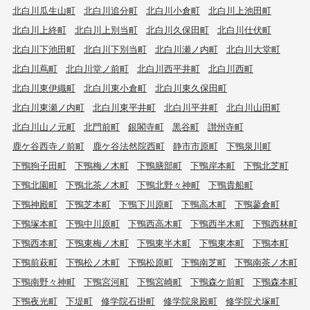
北白川瓜生山町
北白川追分町
北白川小倉町
北白川上池田町
北白川上終町
北白川上別当町
北白川久保田町
北白川仕伏町
北白川下池田町
北白川下別当町
北白川瀬ノ内町
北白川大堂町
北白川蔦町
北白川堂ノ前町
北白川西平井町
北白川西町
北白川東伊織町
北白川東小倉町
北白川東久保田町
北白川東瀬ノ内町
北白川東平井町
北白川平井町
北白川山田町
北白川山ノ元町
北門前町
銀閣寺町
黒谷町
讃州寺町
鹿ケ谷西寺ノ前町
鹿ケ谷法然院西町
静市市原町
下鴨泉川町
下鴨狗子田町
下鴨梅ノ木町
下鴨膳部町
下鴨岸本町
下鴨北芝町
下鴨北園町
下鴨北茶ノ木町
下鴨北野々神町
下鴨貴船町
下鴨神殿町
下鴨芝本町
下鴨下川原町
下鴨高木町
下鴨蓼倉町
下鴨塚本町
下鴨中川原町
下鴨西高木町
下鴨西半木町
下鴨西林町
下鴨西本町
下鴨東梅ノ木町
下鴨東半木町
下鴨東本町
下鴨本町
下鴨前萩町
下鴨松ノ木町
下鴨松原町
下鴨南芝町
下鴨南茶ノ木町
下鴨南野々神町
下鴨宮河町
下鴨宮崎町
下鴨森ケ前町
下鴨森本町
下鴨夜光町
下堤町
修学院石掛町
修学院泉殿町
修学院犬塚町