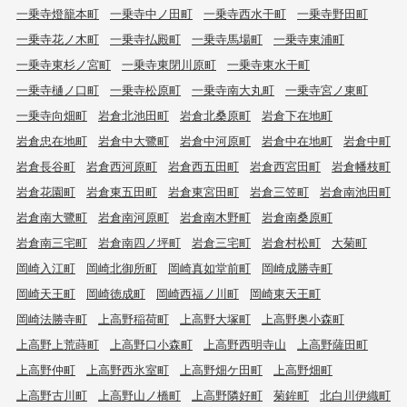
一乗寺燈籠本町
一乗寺中ノ田町
一乗寺西水干町
一乗寺野田町
一乗寺花ノ木町
一乗寺払殿町
一乗寺馬場町
一乗寺東浦町
一乗寺東杉ノ宮町
一乗寺東閉川原町
一乗寺東水干町
一乗寺樋ノ口町
一乗寺松原町
一乗寺南大丸町
一乗寺宮ノ東町
一乗寺向畑町
岩倉北池田町
岩倉北桑原町
岩倉下在地町
岩倉忠在地町
岩倉中大鷺町
岩倉中河原町
岩倉中在地町
岩倉中町
岩倉長谷町
岩倉西河原町
岩倉西五田町
岩倉西宮田町
岩倉幡枝町
岩倉花園町
岩倉東五田町
岩倉東宮田町
岩倉三笠町
岩倉南池田町
岩倉南大鷺町
岩倉南河原町
岩倉南木野町
岩倉南桑原町
岩倉南三宅町
岩倉南四ノ坪町
岩倉三宅町
岩倉村松町
大菊町
岡崎入江町
岡崎北御所町
岡崎真如堂前町
岡崎成勝寺町
岡崎天王町
岡崎徳成町
岡崎西福ノ川町
岡崎東天王町
岡崎法勝寺町
上高野稲荷町
上高野大塚町
上高野奥小森町
上高野上荒蒔町
上高野口小森町
上高野西明寺山
上高野薩田町
上高野仲町
上高野西氷室町
上高野畑ケ田町
上高野畑町
上高野古川町
上高野山ノ橋町
上高野隣好町
菊鉾町
北白川伊織町