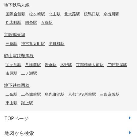
地下鉄烏丸線
国際会館駅
松ヶ崎駅
北山駅
北大路駅
鞍馬口駅
今出川駅
丸太町駅
四条駅
五条駅
京阪鴨東線
三条駅
神宮丸太町駅
出町柳駅
叡山電鉄鞍馬線
宝ヶ池駅
八幡前駅
岩倉駅
木野駅
京都精華大前駅
二軒茶屋駅
市原駅
二ノ瀬駅
地下鉄東西線
二条駅
二条城前駅
烏丸御池駅
京都市役所前駅
三条京阪駅
東山駅
蹴上駅
TOPページ
地図から検索