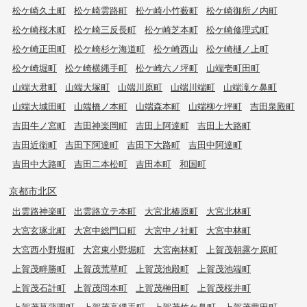
松ケ崎久土町
松ケ崎雲路町
松ケ崎小竹薮町
松ケ崎御所ノ内町
松ケ崎桜木町
松ケ崎三反長町
松ケ崎芝本町
松ケ崎修理式町
松ケ崎正田町
松ケ崎杉ケ海道町
松ケ崎西山
松ケ崎樋ノ上町
松ケ崎堀町
松ケ崎横縄手町
松ケ崎六ノ坪町
山端壱町田町
山端大君町
山端大塚町
山端川原町
山端川端町
山端滝ケ鼻町
山端大城田町
山端橋ノ本町
山端森本町
山端柳ケ坪町
吉田泉殿町
吉田牛ノ宮町
吉田神楽岡町
吉田上阿達町
吉田上大路町
吉田近衛町
吉田下阿達町
吉田下大路町
吉田中阿達町
吉田中大路町
吉田二本松町
吉田本町
和国町
京都市北区
出雲路神楽町
出雲路立テ本町
大宮北椿原町
大宮北林町
大宮玄琢北町
大宮中総門口町
大宮中ノ社町
大宮中林町
大宮西小野堀町
大宮東小野堀町
大宮南林町
上賀茂朝露ケ原町
上賀茂畔勝町
上賀茂荒草町
上賀茂池殿町
上賀茂池端町
上賀茂石計町
上賀茂岡本町
上賀茂榊田町
上賀茂桜井町
上賀茂菖蒲園町
上賀茂高縄手町
上賀茂竹ケ鼻町
上賀茂豊田町