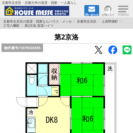
×
京都市左京区・京都大学の賃貸・貸家・一人暮らし
問い合わせ
お気に入り
TOPページ
京都市左京区の賃貸・貸家ならハウス・メッセ
京都市左京区
上高野畑町
三宅八幡駅
第2京洛 賃貸ハイツ
地図から検索
第2京洛
物件番号/
1075930585
地域から検索
京都大学＆京都芸術大学生さんに
書類DL & 入居者さまへ
家族で住むならマンション？賃家？
一人暮らしの物件特集
ペット相談OKの賃貸！