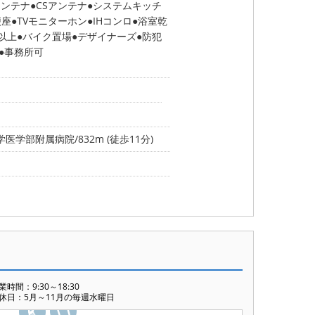
アンテナ
CSアンテナ
システムキッチ
便座
TVモニターホン
IHコンロ
浴室乾
以上
バイク置場
デザイナーズ
防犯
事務所可
医学部附属病院/832m (徒歩11分)
業時間：9:30～18:30
休日：5月～11月の毎週水曜日