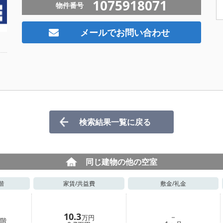
1075918071
物件番号
メールでお問い合わせ
検索結果一覧に戻る
同じ建物の他の空室
階
家賃/
共益費
敷金/
礼金
10.3
－
万円
階