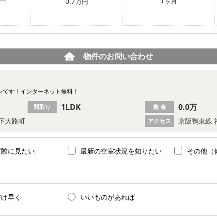
1
0.7
ヶ月
万円
物件のお問い合わせ
ョンです！インターネット無料！
1LDK
0.0万
間取り
敷 金
下大路町
京阪鴨東線 
アクセス
実際に見たい
最新の空室状況を知りたい
その他（
だけ早く
いいものがあれば