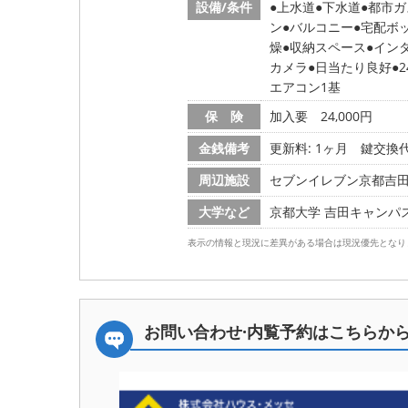
設備/条件
上水道
下水道
都市ガ
ン
バルコニー
宅配ボ
燥
収納スペース
イン
カメラ
日当たり良好
エアコン1基
保 険
加入要 24,000円
金銭備考
更新料: 1ヶ月
鍵交換代:
周辺施設
セブンイレブン京都吉田近衛
大学など
京都大学 吉田キャンパス/
表示の情報と現況に差異がある場合は現況優先となり
お問い合わせ·内覧予約は
こちらか