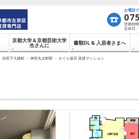
お電話
07
営業時間：
定休日：
京都大学＆京都芸術大学
書類DL & 入居者さまへ
生さんに
吉田下大路町
神宮丸太町駅
かぐら坂荘 賃貸マンション