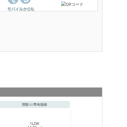
間取り/
専有面積
1LDK