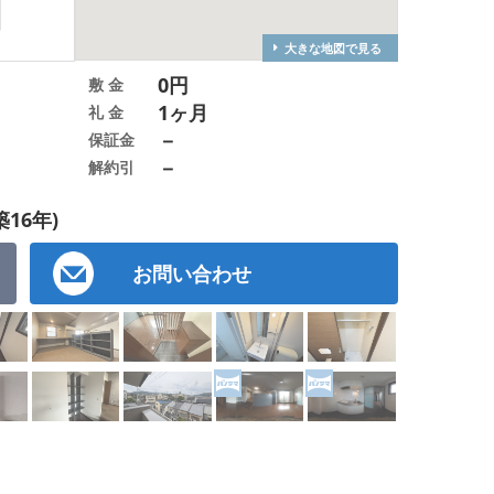
大きな地図で見る
0円
敷 金
1ヶ月
礼 金
－
保証金
－
解約引
築16年)
お問い合わせ