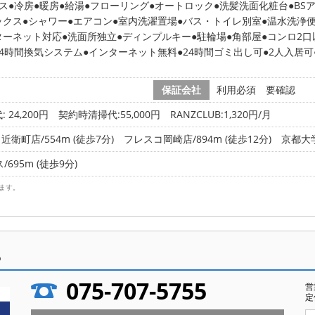
ス
冷房
暖房
給湯
フローリング
オートロック
洗髪洗面化粧台
BS
ックス
シャワー
エアコン
室内洗濯置場
バス・トイレ別室
温水洗浄
ターネット対応
洗面所独立
ディンプルキー
駐輪場
角部屋
コンロ2口
24時間換気システム
インターネット無料
24時間ゴミ出し可
2人入居可
保証会社
利用必須 要確認
 24,200円
契約時清掃代:55,000円 RANZCLUB:1,320円/月
町店/554m (徒歩7分)
フレスコ岡崎店/894m (徒歩12分)
京都大学
695m (徒歩9分)
ます。
ら
075-707-5755
営
定