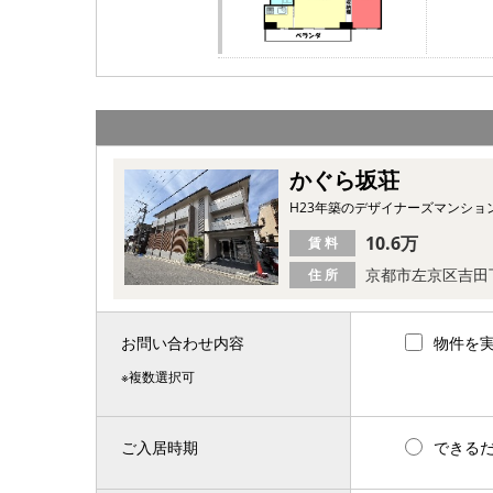
かぐら坂荘
H23年築のデザイナーズマンシ
10.6万
賃 料
京都市左京区吉田
住 所
お問い合わせ内容
物件を
※複数選択可
ご入居時期
できる