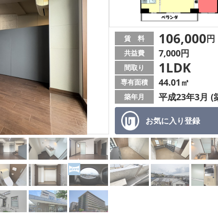
106,000
円
賃 料
7,000円
共益費
1LDK
間取り
44.01㎡
専有面積
平成23年3月 (
築年月
お気に入り
登録