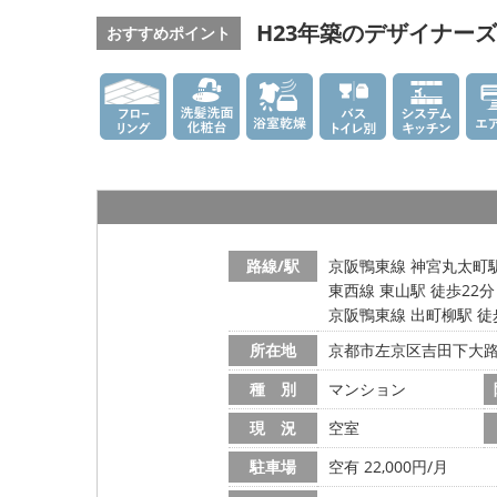
H23年築のデザイナー
おすすめポイント
路線/駅
京阪鴨東線 神宮丸太町駅
東西線 東山駅 徒歩22分
京阪鴨東線 出町柳駅 徒
所在地
京都市左京区吉田下大
種 別
マンション
現 況
空室
駐車場
空有 22,000円/月