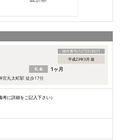
44.01
m²
物件番号/
1075918071
平成23年3月 築
1ヶ月
礼 金
神宮丸太町駅 徒歩17分
備考に詳細をご記入下さい）