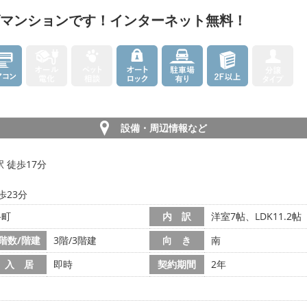
ズマンションです！インターネット無料！
設備・周辺情報など
 徒歩17分
歩23分
路町
内 訳
洋室7帖、LDK11.2帖
階数/階建
3階/3階建
向 き
南
入 居
即時
契約期間
2年