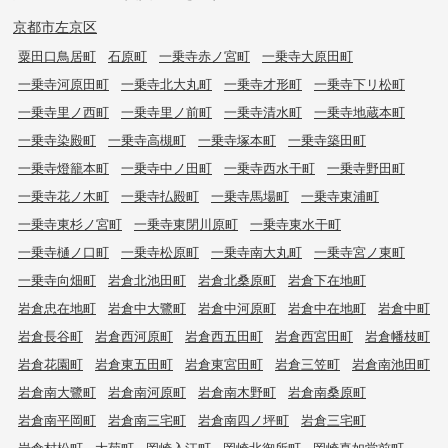
京都市左京区
粟田口鳥居町
石原町
一乗寺赤ノ宮町
一乗寺大原田町
一乗寺河原田町
一乗寺北大丸町
一乗寺才形町
一乗寺下リ松町
一乗寺里ノ西町
一乗寺里ノ前町
一乗寺清水町
一乗寺地蔵本町
一乗寺染殿町
一乗寺高槻町
一乗寺塚本町
一乗寺築田町
一乗寺燈籠本町
一乗寺中ノ田町
一乗寺西水干町
一乗寺野田町
一乗寺花ノ木町
一乗寺払殿町
一乗寺馬場町
一乗寺東浦町
一乗寺東杉ノ宮町
一乗寺東閉川原町
一乗寺東水干町
一乗寺樋ノ口町
一乗寺松原町
一乗寺南大丸町
一乗寺宮ノ東町
一乗寺向畑町
岩倉北池田町
岩倉北桑原町
岩倉下在地町
岩倉忠在地町
岩倉中大鷺町
岩倉中河原町
岩倉中在地町
岩倉中町
岩倉長谷町
岩倉西河原町
岩倉西五田町
岩倉西宮田町
岩倉幡枝町
岩倉花園町
岩倉東五田町
岩倉東宮田町
岩倉三笠町
岩倉南池田町
岩倉南大鷺町
岩倉南河原町
岩倉南木野町
岩倉南桑原町
岩倉南平岡町
岩倉南三宅町
岩倉南四ノ坪町
岩倉三宅町
岩倉村松町
大菊町
岡崎入江町
岡崎北御所町
岡崎真如堂前町