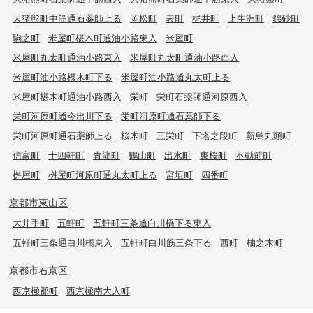
大猪熊町中筋通石薬師上る
岡松町
表町
梶井町
上生洲町
錦砂町
駒之町
米屋町椹木町通油小路東入
米屋町
米屋町丸太町通油小路東入
米屋町丸太町通油小路西入
米屋町油小路椹木町下る
米屋町油小路通丸太町上る
米屋町椹木町通油小路西入
栄町
栄町石薬師通河原西入
栄町河原町通今出川下る
栄町河原町通石薬師下る
栄町河原町通石薬師上る
桜木町
三栄町
下塔之段町
新烏丸頭町
信富町
十四軒町
青龍町
鶴山町
出水町
東桜町
不動前町
桝屋町
桝屋町河原町通丸太町上る
宮垣町
四番町
京都市東山区
大井手町
五軒町
五軒町三条通白川橋下る東入
五軒町三条通白川橋東入
五軒町白川筋三条下る
西町
柚之木町
京都市右京区
西京極郡町
西京極南大入町