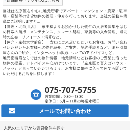
店舗情報・アクセスはこちら
当社は左京区を中心に地元密着でアパート・マンション・貸家・駐車
場・店舗等の賃貸物件の管理・仲介を行っております。当社の業務を簡
単にご説明しますと…
【管理・北白川店】 家主様よりお預かりした物件の入居者募集をはじ
め日常の清掃、メンテナンス、クレーム処理、家賃等の入金管理、退去
時の立会・リフォーム・清算など。
【仲介・京都大学前店】 当社にご来店いただいたお客様、お問い合わ
せいただいたお客様への物件紹介、ご案内、契約手続きなど。また引越
屋さんのご紹介、インターネット環境についてのアドバイスなど。
地元密着店ならではの物件情報、地元情報などお客様のご要望に沿った
物件の提案、アドバイスを心がけています。『左京区と言えばハウス・
メッセ』と言っていただけるよう、お客様に気軽に入って何でも聞いて
いただけるお店を目指します！
075-707-5755
営業時間：9:30～18:30
定休日：5月～11月の毎週水曜日
メールで
お問い合わせ
人気のエリアから賃貸物件を探す