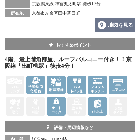
京阪鴨東線 神宮丸太町駅 徒歩17分
所在地
京都市左京区田中関田町
地図を見る
おすすめポイント
4階、最上階角部屋、ルーフバルコニー付き！！京
阪線「出町柳駅」徒歩4分！
設備・周辺情報など
内 訳
洋室8帖、LDK9帖