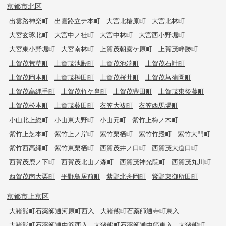
京都市北区
出雲路神楽町
出雲路立テ本町
大宮北椿原町
大宮北林町
大宮玄琢北町
大宮中ノ社町
大宮中林町
大宮西小野堀町
大宮東小野堀町
大宮南林町
上賀茂朝露ケ原町
上賀茂畔勝町
上賀茂荒草町
上賀茂池殿町
上賀茂池端町
上賀茂石計町
上賀茂岡本町
上賀茂榊田町
上賀茂桜井町
上賀茂菖蒲園町
上賀茂高縄手町
上賀茂竹ケ鼻町
上賀茂豊田町
上賀茂東後藤町
上賀茂松本町
上賀茂薮田町
衣笠大祓町
衣笠西馬場町
小山北上総町
小山東大野町
小山元町
紫竹上梅ノ木町
紫竹上芝本町
紫竹上ノ岸町
紫竹栗栖町
紫竹竹殿町
紫竹大門町
紫竹西高縄町
紫竹東栗栖町
西賀茂井ノ口町
西賀茂大道口町
西賀茂鹿ノ下町
西賀茂北山ノ森町
西賀茂神光院町
西賀茂丸川町
西賀茂南大栗町
平野鳥居前町
紫野北舟岡町
紫野東御所田町
京都市上京区
大猪熊町石薬師通河原町西入
大猪熊町石薬師通寺町東入
大猪熊町石薬師通中筋西入
大猪熊町石薬師通中筋東入
大猪熊町