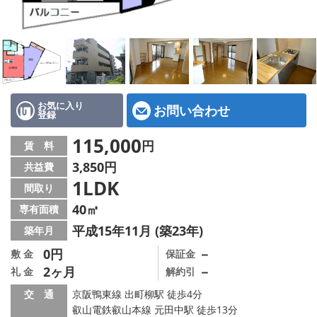
特選物件
ハウスメーカー施工特集！
路線·駅から探す
IT重説について
お気に入り
お問い合わせ
登録
スタッフ紹介
115,000
円
賃 料
3,850円
共益費
賃貸管理の北白川店
1LDK
間取り
店舗情報·アクセス
40㎡
専有面積
平成15年11月 (築23年)
築年月
会社概要
0円
－
敷 金
保証金
2ヶ月
－
礼 金
解約引
メールでお問い合わせ
交 通
京阪鴨東線 出町柳駅 徒歩4分
叡山電鉄叡山本線 元田中駅 徒歩13分