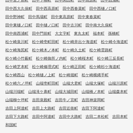
田中西大久保町
田中西高原町
田中西春菜町
田中西樋ノ口町
田中野神町
田中馬場町
田中東高原町
田中東春菜町
田中東樋ノ口町
田中樋ノ口町
田中古川町
田中南大久保町
田中南西浦町
田中門前町
大文字町
東丸太町
福本町
孫橋町
松ケ崎泉川町
松ケ崎壱町田町
松ケ崎井出ケ海道町
松ケ崎今海道町
松ケ崎海尻町
松ケ崎木ノ本町
松ケ崎久土町
松ケ崎雲路町
松ケ崎小竹薮町
松ケ崎御所ノ内町
松ケ崎桜木町
松ケ崎三反長町
松ケ崎芝本町
松ケ崎修理式町
松ケ崎正田町
松ケ崎杉ケ海道町
松ケ崎西山
松ケ崎樋ノ上町
松ケ崎堀町
松ケ崎横縄手町
松ケ崎六ノ坪町
山端壱町田町
山端大君町
山端大塚町
山端川原町
山端川端町
山端滝ケ鼻町
山端大城田町
山端橋ノ本町
山端森本町
山端柳ケ坪町
吉田泉殿町
吉田牛ノ宮町
吉田神楽岡町
吉田上阿達町
吉田上大路町
吉田近衛町
吉田下阿達町
吉田下大路町
吉田中阿達町
吉田中大路町
吉田二本松町
吉田本町
和国町