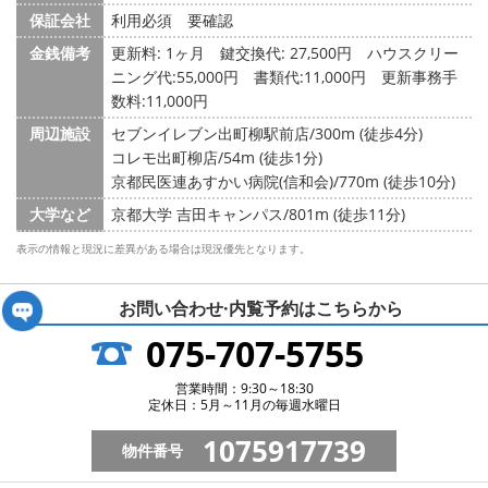
保証会社
利用必須 要確認
金銭備考
更新料: 1ヶ月
鍵交換代: 27,500円
ハウスクリー
ニング代:55,000円 書類代:11,000円 更新事務手
数料:11,000円
周辺施設
セブンイレブン出町柳駅前店/300m (徒歩4分)
コレモ出町柳店/54m (徒歩1分)
京都民医連あすかい病院(信和会)/770m (徒歩10分)
大学など
京都大学 吉田キャンパス/801m (徒歩11分)
表示の情報と現況に差異がある場合は現況優先となります。
お問い合わせ·内覧予約は
こちらから
075-707-5755
営業時間：9:30～18:30
定休日：5月～11月の毎週水曜日
1075917739
物件番号