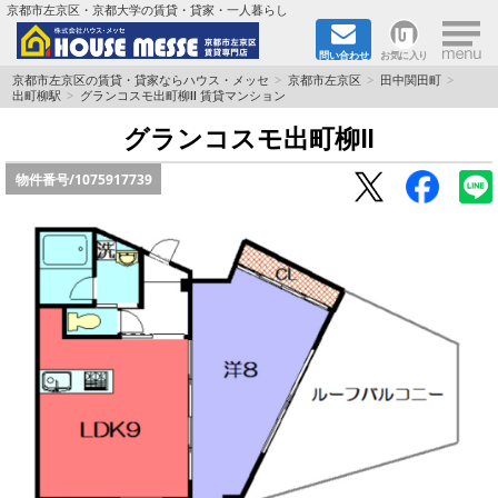
×
京都市左京区・京都大学の賃貸・貸家・一人暮らし
問い合わせ
お気に入り
TOPページ
京都市左京区の賃貸・貸家ならハウス・メッセ
京都市左京区
田中関田町
出町柳駅
グランコスモ出町柳Ⅱ 賃貸マンション
地図から検索
グランコスモ出町柳Ⅱ
物件番号/
1075917739
地域から検索
京都大学＆京都芸術大学生さんに
書類DL & 入居者さまへ
家族で住むならマンション？賃家？
一人暮らしの物件特集
ペット相談OKの賃貸！