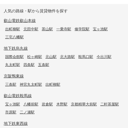
人気の路線・駅から賃貸物件を探す
叡山電鉄叡山本線
出町柳駅
元田中駅
茶山駅
一乗寺駅
修学院駅
宝ヶ池駅
三宅八幡駅
地下鉄烏丸線
国際会館駅
松ヶ崎駅
北山駅
北大路駅
鞍馬口駅
今出川駅
丸太町駅
四条駅
五条駅
京阪鴨東線
三条駅
神宮丸太町駅
出町柳駅
叡山電鉄鞍馬線
宝ヶ池駅
八幡前駅
岩倉駅
木野駅
京都精華大前駅
二軒茶屋駅
市原駅
二ノ瀬駅
地下鉄東西線