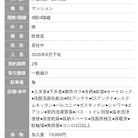
種 別
マンション
階数/階建
4階/4階建
向 き
南
構 造
鉄骨造
現 況
居住中
入 居
2026年8月下旬
契約期間
2年
取引態様
一般媒介
駐車場
無
設備/条件
上水道
下水道
都市ガス
冷房
給湯
オートロック
洗髪洗面化粧台
BSアンテナ
CSアンテナ
システ
ムキッチン
バルコニー
ガスキッチン
シャワー
エ
アコン
室内洗濯置場
バス・トイレ別室
温水洗浄
便座
浴室乾燥
収納スペース
洗面所独立
床暖房
駐輪場
角部屋
コンロ2口以上
保 険
加入要 19,000円