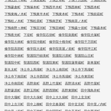
下鴨蓼倉町
下鴨塚本町
下鴨西半木町
下鴨西林町
下鴨西本町
下鴨東梅ノ木町
下鴨東半木町
下鴨東本町
下鴨本町
下鴨前萩町
下鴨松ノ木町
下鴨松原町
下鴨南芝町
下鴨南茶ノ木町
下鴨南野々神町
下鴨宮河町
下鴨宮崎町
下鴨森ケ前町
下鴨森本町
下鴨夜光町
下堤町
修学院石掛町
修学院泉殿町
修学院犬塚町
修学院大林町
修学院沖殿町
修学院十権寺町
修学院千万田町
修学院高部町
修学院大道町
修学院茶屋ノ前町
修学院坪江町
修学院中林町
聖護院円頓美町
聖護院川原町
聖護院山王町
聖護院中町
聖護院西町
聖護院東町
聖護院蓮華蔵町
新車屋町
新丸太町
浄土寺上馬場町
浄土寺上南田町
浄土寺下馬場町
浄土寺下南田町
浄土寺西田町
浄土寺馬場町
浄土寺東田町
浄土寺南田町
高野泉町
高野上竹屋町
高野清水町
高野竹屋町
高野蓼原町
高野玉岡町
高野西開町
高野東開町
田中飛鳥井町
田中大堰町
田中大久保町
田中上大久保町
田中上玄京町
田中上古川町
田中上柳町
田中北春菜町
田中玄京町
田中里ノ内町
田中里ノ前町
田中下柳町
田中関田町
田中高原町
田中西浦町