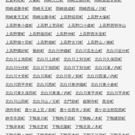
岡崎成勝寺町
岡崎天王町
岡崎徳成町
岡崎西福ノ川町
岡崎東天王町
岡崎法勝寺町
上高野稲荷町
上高野大塚町
上高野奥小森町
上高野上荒蒔町
上高野口小森町
上高野西明寺山
上高野鷺町
上高野薩田町
上高野仲町
上高野西氷室町
上高野畑ケ田町
上高野畑町
上高野古川町
上高野山ノ橋町
上高野隣好町
菊鉾町
北白川伊織町
北白川瓜生山町
北白川追分町
北白川上池田町
北白川上終町
北白川上別当町
北白川久保田町
北白川仕伏町
北白川下池田町
北白川下別当町
北白川瀬ノ内町
北白川大堂町
北白川蔦町
北白川堂ノ前町
北白川西瀬ノ内町
北白川西平井町
北白川西町
北白川東伊織町
北白川東小倉町
北白川東久保田町
北白川東瀬ノ内町
北白川東平井町
北白川平井町
北白川山田町
北白川山ノ元町
北門前町
銀閣寺町
黒谷町
讃州寺町
鹿ケ谷上宮ノ前町
鹿ケ谷西寺ノ前町
鹿ケ谷法然院西町
静市市原町
下鴨泉川町
下鴨狗子田町
下鴨梅ノ木町
下鴨膳部町
下鴨岸本町
下鴨北芝町
下鴨北園町
下鴨北茶ノ木町
下鴨北野々神町
下鴨貴船町
下鴨芝本町
下鴨下川原町
下鴨高木町