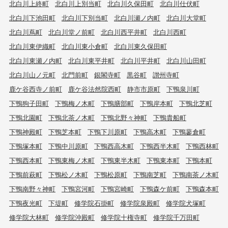
北白川上終町
北白川上別当町
北白川久保田町
北白川仕伏町
北白川下池田町
北白川下別当町
北白川瀬ノ内町
北白川大堂町
北白川蔦町
北白川堂ノ前町
北白川西平井町
北白川西町
北白川東伊織町
北白川東小倉町
北白川東久保田町
北白川東瀬ノ内町
北白川東平井町
北白川平井町
北白川山田町
北白川山ノ元町
北門前町
銀閣寺町
黒谷町
讃州寺町
鹿ケ谷西寺ノ前町
鹿ケ谷法然院西町
静市市原町
下鴨泉川町
下鴨狗子田町
下鴨梅ノ木町
下鴨膳部町
下鴨岸本町
下鴨北芝町
下鴨北園町
下鴨北茶ノ木町
下鴨北野々神町
下鴨貴船町
下鴨神殿町
下鴨芝本町
下鴨下川原町
下鴨高木町
下鴨蓼倉町
下鴨塚本町
下鴨中川原町
下鴨西高木町
下鴨西半木町
下鴨西林町
下鴨西本町
下鴨東梅ノ木町
下鴨東半木町
下鴨東本町
下鴨本町
下鴨前萩町
下鴨松ノ木町
下鴨松原町
下鴨南芝町
下鴨南茶ノ木町
下鴨南野々神町
下鴨宮河町
下鴨宮崎町
下鴨森ケ前町
下鴨森本町
下鴨夜光町
下堤町
修学院石掛町
修学院泉殿町
修学院犬塚町
修学院大林町
修学院沖殿町
修学院十権寺町
修学院千万田町