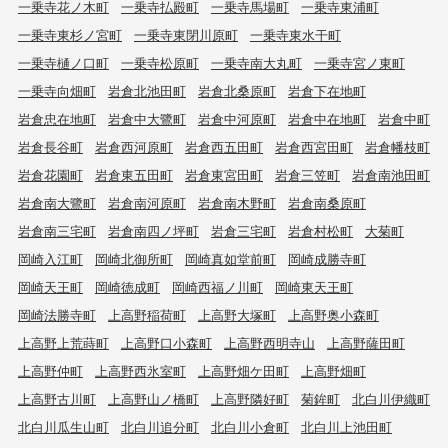
一乗寺花ノ木町
一乗寺払殿町
一乗寺馬場町
一乗寺東浦町
一乗寺東杉ノ宮町
一乗寺東閉川原町
一乗寺東水干町
一乗寺樋ノ口町
一乗寺松原町
一乗寺南大丸町
一乗寺宮ノ東町
一乗寺向畑町
岩倉北池田町
岩倉北桑原町
岩倉下在地町
岩倉忠在地町
岩倉中大鷺町
岩倉中河原町
岩倉中在地町
岩倉中町
岩倉長谷町
岩倉西河原町
岩倉西五田町
岩倉西宮田町
岩倉幡枝町
岩倉花園町
岩倉東五田町
岩倉東宮田町
岩倉三笠町
岩倉南池田町
岩倉南大鷺町
岩倉南河原町
岩倉南木野町
岩倉南桑原町
岩倉南三宅町
岩倉南四ノ坪町
岩倉三宅町
岩倉村松町
大菊町
岡崎入江町
岡崎北御所町
岡崎真如堂前町
岡崎成勝寺町
岡崎天王町
岡崎徳成町
岡崎西福ノ川町
岡崎東天王町
岡崎法勝寺町
上高野稲荷町
上高野大塚町
上高野奥小森町
上高野上荒蒔町
上高野口小森町
上高野西明寺山
上高野薩田町
上高野仲町
上高野西氷室町
上高野畑ケ田町
上高野畑町
上高野古川町
上高野山ノ橋町
上高野隣好町
菊鉾町
北白川伊織町
北白川瓜生山町
北白川追分町
北白川小倉町
北白川上池田町