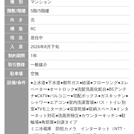
種 別
マンション
階数/階建
5階/5階建
向 き
北
構 造
RC
現 況
居住中
入 居
2026年8月下旬
契約期間
1年
取引態様
一般媒介
駐車場
空無
設備/条件
上水道
下水道
都市ガス
給湯
フローリング
エレ
ベーター
オートロック
洗髪洗面化粧台
BSアンテ
ナ
CATV
バルコニー
宅配ボックス
ガスキッチン
シャワー
エアコン
室内洗濯置場
バス・トイレ別
室
TVモニターホン
浴室乾燥
収納スペース
インタ
ーネット対応
洗面所独立
カウンターキッチン
駐
輪場
角部屋
分譲タイプ
ミニ冷蔵庫 防犯カメラ インターネット（NTT・