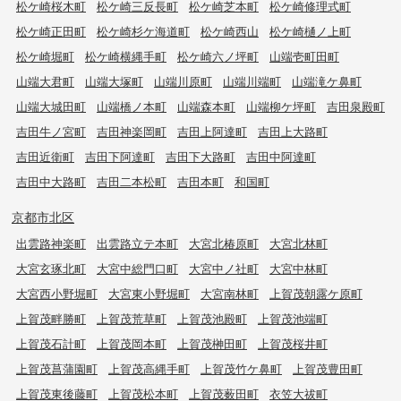
松ケ崎桜木町
松ケ崎三反長町
松ケ崎芝本町
松ケ崎修理式町
松ケ崎正田町
松ケ崎杉ケ海道町
松ケ崎西山
松ケ崎樋ノ上町
松ケ崎堀町
松ケ崎横縄手町
松ケ崎六ノ坪町
山端壱町田町
山端大君町
山端大塚町
山端川原町
山端川端町
山端滝ケ鼻町
山端大城田町
山端橋ノ本町
山端森本町
山端柳ケ坪町
吉田泉殿町
吉田牛ノ宮町
吉田神楽岡町
吉田上阿達町
吉田上大路町
吉田近衛町
吉田下阿達町
吉田下大路町
吉田中阿達町
吉田中大路町
吉田二本松町
吉田本町
和国町
京都市北区
出雲路神楽町
出雲路立テ本町
大宮北椿原町
大宮北林町
大宮玄琢北町
大宮中総門口町
大宮中ノ社町
大宮中林町
大宮西小野堀町
大宮東小野堀町
大宮南林町
上賀茂朝露ケ原町
上賀茂畔勝町
上賀茂荒草町
上賀茂池殿町
上賀茂池端町
上賀茂石計町
上賀茂岡本町
上賀茂榊田町
上賀茂桜井町
上賀茂菖蒲園町
上賀茂高縄手町
上賀茂竹ケ鼻町
上賀茂豊田町
上賀茂東後藤町
上賀茂松本町
上賀茂薮田町
衣笠大祓町