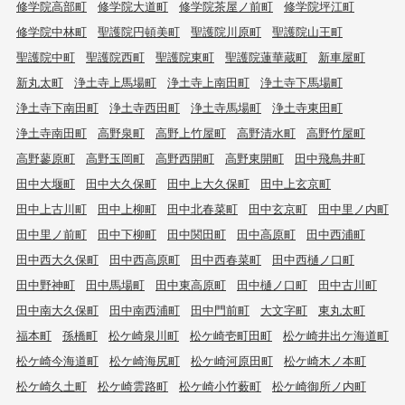
修学院高部町
修学院大道町
修学院茶屋ノ前町
修学院坪江町
修学院中林町
聖護院円頓美町
聖護院川原町
聖護院山王町
聖護院中町
聖護院西町
聖護院東町
聖護院蓮華蔵町
新車屋町
新丸太町
浄土寺上馬場町
浄土寺上南田町
浄土寺下馬場町
浄土寺下南田町
浄土寺西田町
浄土寺馬場町
浄土寺東田町
浄土寺南田町
高野泉町
高野上竹屋町
高野清水町
高野竹屋町
高野蓼原町
高野玉岡町
高野西開町
高野東開町
田中飛鳥井町
田中大堰町
田中大久保町
田中上大久保町
田中上玄京町
田中上古川町
田中上柳町
田中北春菜町
田中玄京町
田中里ノ内町
田中里ノ前町
田中下柳町
田中関田町
田中高原町
田中西浦町
田中西大久保町
田中西高原町
田中西春菜町
田中西樋ノ口町
田中野神町
田中馬場町
田中東高原町
田中樋ノ口町
田中古川町
田中南大久保町
田中南西浦町
田中門前町
大文字町
東丸太町
福本町
孫橋町
松ケ崎泉川町
松ケ崎壱町田町
松ケ崎井出ケ海道町
松ケ崎今海道町
松ケ崎海尻町
松ケ崎河原田町
松ケ崎木ノ本町
松ケ崎久土町
松ケ崎雲路町
松ケ崎小竹薮町
松ケ崎御所ノ内町