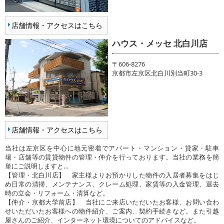
店舗情報・アクセスはこちら
ハウス・メッセ 北白川店
〒606-8276
京都市左京区北白川別当町30-3
店舗情報・アクセスはこちら
当社は左京区を中心に地元密着でアパート・マンション・貸家・駐車
場・店舗等の賃貸物件の管理・仲介を行っております。当社の業務を簡
単にご説明しますと…
【管理・北白川店】 家主様よりお預かりした物件の入居者募集をはじ
め日常の清掃、メンテナンス、クレーム処理、家賃等の入金管理、退去
時の立会・リフォーム・清算など。
【仲介・京都大学前店】 当社にご来店いただいたお客様、お問い合わ
せいただいたお客様への物件紹介、ご案内、契約手続きなど。また引越
屋さんのご紹介、インターネット環境についてのアドバイスなど。