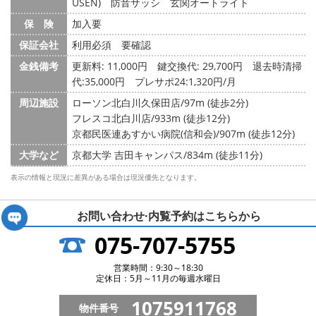
USEN) 防音サッシ 玄関オートライト
保 険
加入要
保証会社
利用必須 要確認
金銭備考
更新料: 11,000円
鍵交換代: 29,700円
退去時清掃
代:35,000円 プレサポ24:1,320円/月
周辺施設
ローソン北白川久保田店/97m (徒歩2分)
フレスコ北白川店/933m (徒歩12分)
京都民医連あすかい病院(信和会)/907m (徒歩12分)
大学など
京都大学 吉田キャンパス/834m (徒歩11分)
表示の情報と現況に差異がある場合は現況優先となります。
お問い合わせ·内覧予約は
こちらから
075-707-5755
営業時間：9:30～18:30
定休日：5月～11月の毎週水曜日
1075911768
物件番号