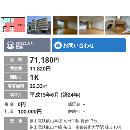
特選物件
ハウスメーカー施工特集！
路線·駅から探す
IT重説について
お気に入り
お問い合わせ
登録
スタッフ紹介
71,180
円
賃 料
11,820円
共益費
賃貸管理の北白川店
1K
間取り
店舗情報·アクセス
26.33㎡
専有面積
平成15年6月 (築24年)
築年月
会社概要
0円
－
敷 金
保証金
100,000円
－
礼 金
解約引
メールでお問い合わせ
交 通
叡山電鉄叡山本線 元田中駅 徒歩17分
叡山電鉄叡山本線 茶山・京都芸術大学駅 徒歩19分