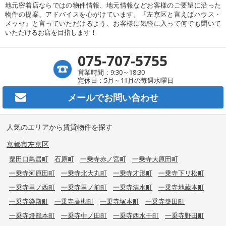
地元密着店ならではの物件情報、地元情報などお客様のご要望に沿った
物件の提案、アドバイスを心がけています。『左京区と言えばハウス・
メッセ』と言っていただけるよう、お客様に気軽に入って何でも聞いて
いただけるお店を目指します！
075-707-5755
営業時間：9:30～18:30
定休日：5月～11月の毎週水曜日
メールで
お問い合わせ
人気のエリアから賃貸物件を探す
京都市左京区
粟田口鳥居町
石原町
一乗寺赤ノ宮町
一乗寺大原田町
一乗寺河原田町
一乗寺北大丸町
一乗寺才形町
一乗寺下リ松町
一乗寺里ノ西町
一乗寺里ノ前町
一乗寺清水町
一乗寺地蔵本町
一乗寺染殿町
一乗寺高槻町
一乗寺塚本町
一乗寺築田町
一乗寺燈籠本町
一乗寺中ノ田町
一乗寺西水干町
一乗寺野田町