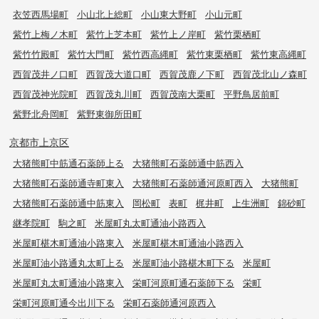
衣笠西馬場町
小山北上総町
小山東大野町
小山元町
紫竹上梅ノ木町
紫竹上芝本町
紫竹上ノ岸町
紫竹栗栖町
紫竹竹殿町
紫竹大門町
紫竹西高縄町
紫竹東栗栖町
紫竹東高縄町
西賀茂井ノ口町
西賀茂大道口町
西賀茂鹿ノ下町
西賀茂北山ノ森町
西賀茂神光院町
西賀茂丸川町
西賀茂南大栗町
平野鳥居前町
紫野北舟岡町
紫野東御所田町
京都市上京区
大猪熊町中筋通石薬師上る
大猪熊町石薬師通中筋西入
大猪熊町石薬師通寺町東入
大猪熊町石薬師通河原町西入
大猪熊町
大猪熊町石薬師通中筋東入
岡松町
表町
梶井町
上生洲町
錦砂町
継孝院町
駒之町
米屋町丸太町通油小路西入
米屋町椹木町通油小路東入
米屋町椹木町通油小路西入
米屋町油小路通丸太町上る
米屋町油小路椹木町下る
米屋町
米屋町丸太町通油小路東入
栄町河原町通石薬師下る
栄町
栄町河原町通今出川下る
栄町石薬師通河原西入