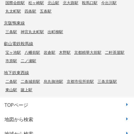
国際会館駅
松ヶ崎駅
北山駅
北大路駅
鞍馬口駅
今出川駅
丸太町駅
四条駅
五条駅
京阪鴨東線
三条駅
神宮丸太町駅
出町柳駅
叡山電鉄鞍馬線
宝ヶ池駅
八幡前駅
岩倉駅
木野駅
京都精華大前駅
二軒茶屋駅
市原駅
二ノ瀬駅
地下鉄東西線
二条駅
二条城前駅
烏丸御池駅
京都市役所前駅
三条京阪駅
東山駅
蹴上駅
TOPページ
地図から検索
地域から検索