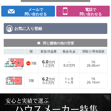
メールで
電話で
問い合わせる
問い合わせる
お気に入り
登録
同じ建物の他の空室
階
家賃/
共益費
敷金/
礼金
間取り/
専有面積
6.0
－
1K
万円
3
階
8.0
26.06
1.2
万円
m²
万円
6.2
1
1K
ヶ月
万円
3
階
1
26.16
0.5
ヶ月
m²
万円