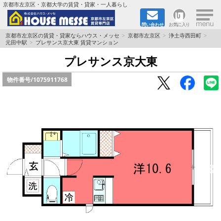
×
京都市左京区・京都大学の賃貸・貸家・一人暮らし
問い合わせ
お気に入り
TOPページ
京都市左京区の賃貸・貸家ならハウス・メッセ
京都市左京区
浄土寺西田町
元田中駅
プレサンス京大東 賃貸マンション
地図から検索
プレサンス京大東
物件番号/
1075911768
地域から検索
京都大学＆京都芸術大学生さんに
書類DL & 入居者さまへ
家族で住むならマンション？賃家？
一人暮らしの物件特集
ペット相談OKの賃貸！