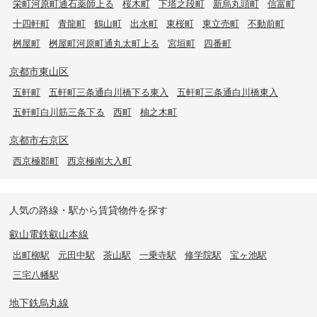
栄町河原町通石薬師上る
桜木町
下塔之段町
新烏丸頭町
信富町
十四軒町
青龍町
鶴山町
出水町
東桜町
東立売町
不動前町
桝屋町
桝屋町河原町通丸太町上る
宮垣町
四番町
京都市東山区
五軒町
五軒町三条通白川橋下る東入
五軒町三条通白川橋東入
五軒町白川筋三条下る
西町
柚之木町
京都市右京区
西京極郡町
西京極南大入町
人気の路線・駅から賃貸物件を探す
叡山電鉄叡山本線
出町柳駅
元田中駅
茶山駅
一乗寺駅
修学院駅
宝ヶ池駅
三宅八幡駅
地下鉄烏丸線