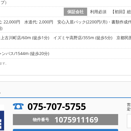
イプ）
保証会社
利用必須 【初回】総賃
 22,000円
水道代: 2,000円
安心入居パック(2200円/月)・書類作成代(
)
古川町店/60m (徒歩1分)
イズミヤ高野店/355m (徒歩5分)
京都民医
パス/1544m (徒歩20分)
ます。
ら
075-707-5755
営
定
1075911169
物件番号