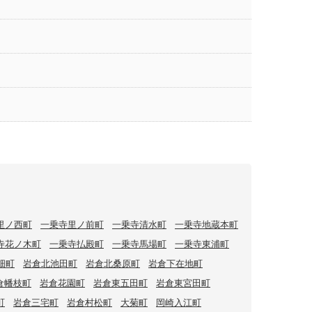
里ノ西町
一乗寺里ノ前町
一乗寺清水町
一乗寺地蔵本町
寺花ノ木町
一乗寺払殿町
一乗寺馬場町
一乗寺東浦町
畑町
岩倉北池田町
岩倉北桑原町
岩倉下在地町
倉幡枝町
岩倉花園町
岩倉東五田町
岩倉東宮田町
町
岩倉三宅町
岩倉村松町
大菊町
岡崎入江町