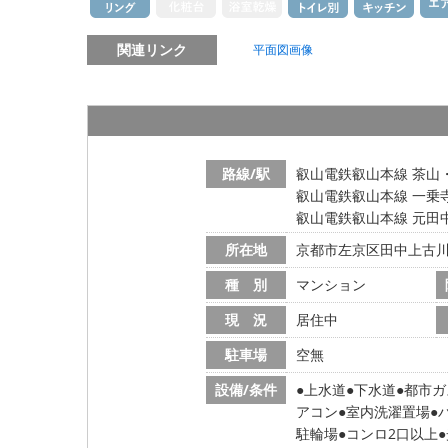
関連リンク
平面図画像
路線/駅
叡山電鉄叡山本線 茶山
叡山電鉄叡山本線 一乗寺
叡山電鉄叡山本線 元田中
所在地
京都市左京区田中上古
種 別
マンション
現 況
居住中
駐車場
空無
設備/条件
上水道
下水道
都市ガ
アコン
室内洗濯置場
駐輪場
コンロ2口以上