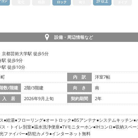
設備・周辺情報など
・京都芸術大学駅 徒歩5分
駅 徒歩9分
駅 徒歩10分
川町
内 訳
洋室7帖
階数/階建
2階/3階建
向 き
南
入 居
2026年9月上旬
契約期間
2年
ス
給湯
フローリング
オートロック
BSアンテナ
システムキッチン
バス・トイレ別室
温水洗浄便座
TVモニターホン
IHコンロ
収納スペー
光ファイバー
防犯カメラ
インターネット無料