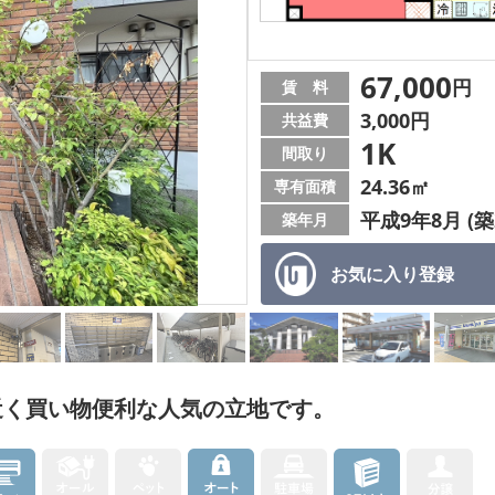
67,000
円
賃 料
3,000円
共益費
1K
間取り
24.36㎡
専有面積
平成9年8月 (築
築年月
お気に入り
登録
近く買い物便利な人気の立地です。