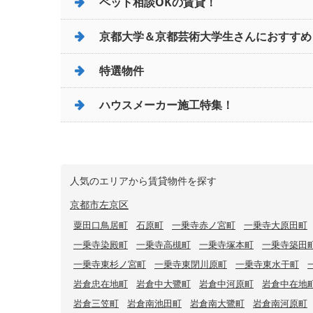
ペット相談OKの賃貸！
京都大学＆京都芸術大学生さんにおすすめ
特選物件
ハウスメーカー施工特集！
人気のエリアから賃貸物件を探す
京都市左京区
粟田口鳥居町
石原町
一乗寺赤ノ宮町
一乗寺大原田町
一乗寺染殿町
一乗寺高槻町
一乗寺塚本町
一乗寺築田
一乗寺東杉ノ宮町
一乗寺東閉川原町
一乗寺東水干町
岩倉忠在地町
岩倉中大鷺町
岩倉中河原町
岩倉中在地
岩倉三笠町
岩倉南池田町
岩倉南大鷺町
岩倉南河原町