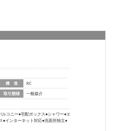
構 造
RC
取引態様
一般媒介
バルコニー
宅配ボックス
シャワー
エ
ス
インターネット対応
洗面所独立