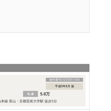
物件番号/
1075911169
平成9年8月 築
5.0万
礼 金
本線 茶山・京都芸術大学駅 徒歩5分