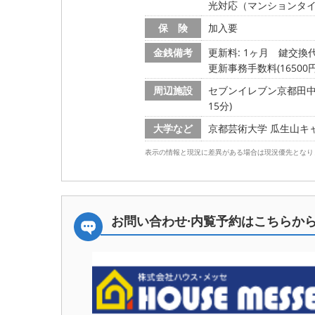
光対応（マンションタ
保 険
加入要
金銭備考
更新料: 1ヶ月
鍵交換代:
更新事務手数料(16500円
周辺施設
セブンイレブン京都田中上
15分)
大学など
京都芸術大学 瓜生山キャン
表示の情報と現況に差異がある場合は現況優先となり
お問い合わせ·内覧予約は
こちらか