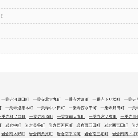
！
一乗寺河原田町
一乗寺北大丸町
一乗寺才形町
一乗寺下リ松町
一乗寺
町
一乗寺燈籠本町
一乗寺中ノ田町
一乗寺西水干町
一乗寺野田町
一乗
一乗寺樋ノ口町
一乗寺松原町
一乗寺南大丸町
一乗寺宮ノ東町
一乗寺向
町
岩倉中町
岩倉長谷町
岩倉西河原町
岩倉西五田町
岩倉西宮田町
岩
岩倉南木野町
岩倉南桑原町
岩倉南平岡町
岩倉南三宅町
岩倉南四ノ坪