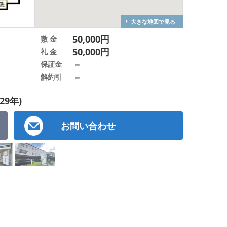
大きな地図で見る
50,000円
敷 金
50,000円
礼 金
－
保証金
－
解約引
29年)
お問い合わせ