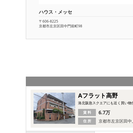
ハウス・メッセ
〒606-8225
京都市左京区田中門前町98
Aフラット高野
洛北阪急スクエアにも近く買い物
6.7万
賃 料
京都市左京区田中
住 所