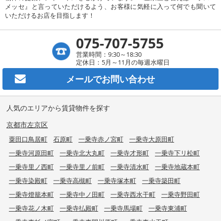
メッセ』と言っていただけるよう、お客様に気軽に入って何でも聞いて
いただけるお店を目指します！
075-707-5755
営業時間：9:30～18:30
定休日：5月～11月の毎週水曜日
メールで
お問い合わせ
人気のエリアから賃貸物件を探す
京都市左京区
粟田口鳥居町
石原町
一乗寺赤ノ宮町
一乗寺大原田町
一乗寺河原田町
一乗寺北大丸町
一乗寺才形町
一乗寺下リ松町
一乗寺里ノ西町
一乗寺里ノ前町
一乗寺清水町
一乗寺地蔵本町
一乗寺染殿町
一乗寺高槻町
一乗寺塚本町
一乗寺築田町
一乗寺燈籠本町
一乗寺中ノ田町
一乗寺西水干町
一乗寺野田町
一乗寺花ノ木町
一乗寺払殿町
一乗寺馬場町
一乗寺東浦町