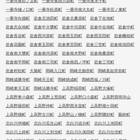
一乗寺東杉ノ宮町
一乗寺東閉川原町
一乗寺東水干町
一乗寺樋ノ口町
一乗寺松原町
一乗寺南大丸町
一乗寺宮ノ東町
一乗寺向畑町
岩倉北池田町
岩倉北桑原町
岩倉下在地町
岩倉忠在地町
岩倉中大鷺町
岩倉中河原町
岩倉中在地町
岩倉中町
岩倉長谷町
岩倉西河原町
岩倉西五田町
岩倉西宮田町
岩倉幡枝町
岩倉花園町
岩倉東五田町
岩倉東宮田町
岩倉三笠町
岩倉南池田町
岩倉南大鷺町
岩倉南河原町
岩倉南木野町
岩倉南桑原町
岩倉南平岡町
岩倉南三宅町
岩倉南四ノ坪町
岩倉三宅町
岩倉村松町
大菊町
岡崎入江町
岡崎北御所町
岡崎真如堂前町
岡崎成勝寺町
岡崎天王町
岡崎徳成町
岡崎西福ノ川町
岡崎東天王町
岡崎法勝寺町
上高野稲荷町
上高野大塚町
上高野奥小森町
上高野上荒蒔町
上高野口小森町
上高野西明寺山
上高野薩田町
上高野仲町
上高野西氷室町
上高野畑ケ田町
上高野畑町
上高野古川町
上高野山ノ橋町
上高野隣好町
菊鉾町
北白川伊織町
北白川瓜生山町
北白川追分町
北白川上池田町
北白川上終町
北白川上別当町
北白川久保田町
北白川仕伏町