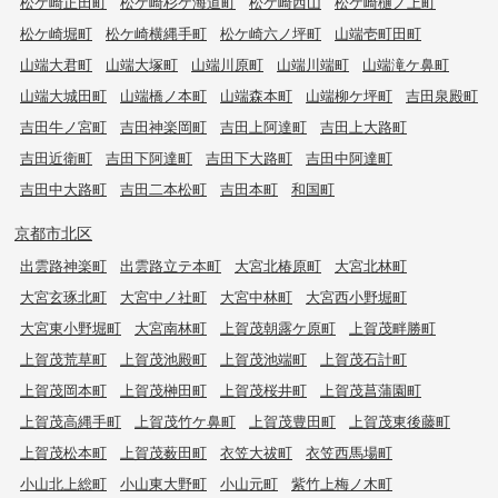
松ケ崎正田町
松ケ崎杉ケ海道町
松ケ崎西山
松ケ崎樋ノ上町
松ケ崎堀町
松ケ崎横縄手町
松ケ崎六ノ坪町
山端壱町田町
山端大君町
山端大塚町
山端川原町
山端川端町
山端滝ケ鼻町
山端大城田町
山端橋ノ本町
山端森本町
山端柳ケ坪町
吉田泉殿町
吉田牛ノ宮町
吉田神楽岡町
吉田上阿達町
吉田上大路町
吉田近衛町
吉田下阿達町
吉田下大路町
吉田中阿達町
吉田中大路町
吉田二本松町
吉田本町
和国町
京都市北区
出雲路神楽町
出雲路立テ本町
大宮北椿原町
大宮北林町
大宮玄琢北町
大宮中ノ社町
大宮中林町
大宮西小野堀町
大宮東小野堀町
大宮南林町
上賀茂朝露ケ原町
上賀茂畔勝町
上賀茂荒草町
上賀茂池殿町
上賀茂池端町
上賀茂石計町
上賀茂岡本町
上賀茂榊田町
上賀茂桜井町
上賀茂菖蒲園町
上賀茂高縄手町
上賀茂竹ケ鼻町
上賀茂豊田町
上賀茂東後藤町
上賀茂松本町
上賀茂薮田町
衣笠大祓町
衣笠西馬場町
小山北上総町
小山東大野町
小山元町
紫竹上梅ノ木町