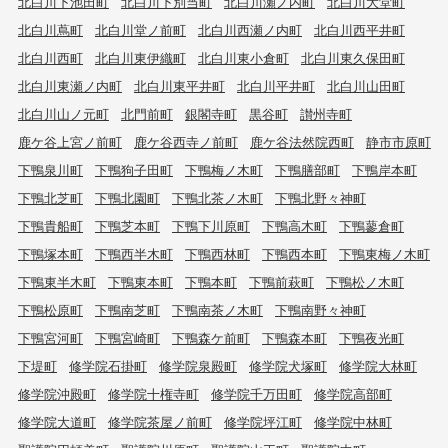
北白川下池田町
北白川下別当町
北白川瀬ノ内町
北白川大堂町
北白川蔦町
北白川堂ノ前町
北白川西瀬ノ内町
北白川西平井町
北白川西町
北白川東伊織町
北白川東小倉町
北白川東久保田町
北白川東瀬ノ内町
北白川東平井町
北白川平井町
北白川山田町
北白川山ノ元町
北門前町
銀閣寺町
黒谷町
讃州寺町
鹿ケ谷上宮ノ前町
鹿ケ谷西寺ノ前町
鹿ケ谷法然院西町
静市市原町
下鴨泉川町
下鴨狗子田町
下鴨梅ノ木町
下鴨膳部町
下鴨岸本町
下鴨北芝町
下鴨北園町
下鴨北茶ノ木町
下鴨北野々神町
下鴨貴船町
下鴨芝本町
下鴨下川原町
下鴨高木町
下鴨蓼倉町
下鴨塚本町
下鴨西半木町
下鴨西林町
下鴨西本町
下鴨東梅ノ木町
下鴨東半木町
下鴨東本町
下鴨本町
下鴨前萩町
下鴨松ノ木町
下鴨松原町
下鴨南芝町
下鴨南茶ノ木町
下鴨南野々神町
下鴨宮河町
下鴨宮崎町
下鴨森ケ前町
下鴨森本町
下鴨夜光町
下堤町
修学院石掛町
修学院泉殿町
修学院犬塚町
修学院大林町
修学院沖殿町
修学院十権寺町
修学院千万田町
修学院高部町
修学院大道町
修学院茶屋ノ前町
修学院坪江町
修学院中林町