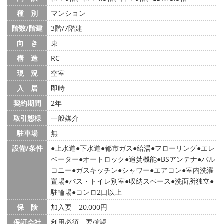
種 別
マンション
階数/階建
3階/7階建
向 き
東
構 造
RC
現 況
空室
入 居
即時
契約期間
2年
取引態様
一般媒介
駐車場
無
設備/条件
上水道
下水道
都市ガス
給湯
フローリング
エレ
ベーター
オートロック
追焚機能
BSアンテナ
バル
コニー
ガスキッチン
シャワー
エアコン
室内洗濯
置場
バス・トイレ別室
収納スペース
洗面所独立
駐輪場
コンロ2口以上
保 険
加入要 20,000円
保証会社
利用必須 要確認