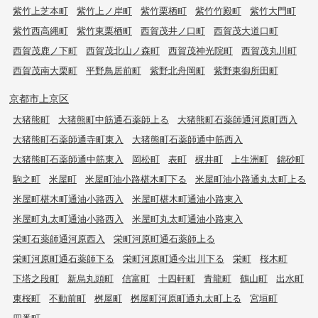
紫竹上芝本町
紫竹上ノ岸町
紫竹栗栖町
紫竹竹殿町
紫竹大門町
紫竹西高縄町
紫竹東栗栖町
西賀茂井ノ口町
西賀茂大道口町
西賀茂鹿ノ下町
西賀茂北山ノ森町
西賀茂神光院町
西賀茂丸川町
西賀茂南大栗町
平野鳥居前町
紫野北舟岡町
紫野東御所田町
京都市上京区
大猪熊町
大猪熊町中筋通石薬師上る
大猪熊町石薬師通河原町西入
大猪熊町石薬師通寺町東入
大猪熊町石薬師通中筋西入
大猪熊町石薬師通中筋東入
岡松町
表町
梶井町
上生洲町
錦砂町
駒之町
米屋町
米屋町油小路椹木町下る
米屋町油小路通丸太町上る
米屋町椹木町通油小路西入
米屋町椹木町通油小路東入
米屋町丸太町通油小路西入
米屋町丸太町通油小路東入
栄町石薬師通河原西入
栄町河原町通石薬師上る
栄町河原町通石薬師下る
栄町河原町通今出川下る
栄町
桜木町
下塔之段町
新烏丸頭町
信富町
十四軒町
青龍町
鶴山町
出水町
東桜町
不動前町
桝屋町
桝屋町河原町通丸太町上る
宮垣町
四番町