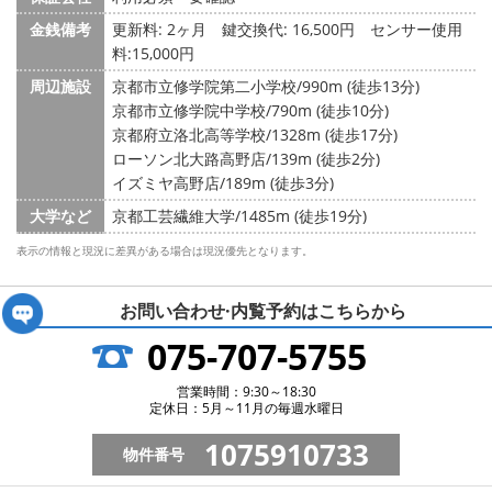
金銭備考
更新料: 2ヶ月
鍵交換代: 16,500円
センサー使用
料:15,000円
周辺施設
京都市立修学院第二小学校/990m (徒歩13分)
京都市立修学院中学校/790m (徒歩10分)
京都府立洛北高等学校/1328m (徒歩17分)
ローソン北大路高野店/139m (徒歩2分)
イズミヤ高野店/189m (徒歩3分)
大学など
京都工芸繊維大学/1485m (徒歩19分)
表示の情報と現況に差異がある場合は現況優先となります。
お問い合わせ·内覧予約は
こちらから
075-707-5755
営業時間：9:30～18:30
定休日：5月～11月の毎週水曜日
1075910733
物件番号