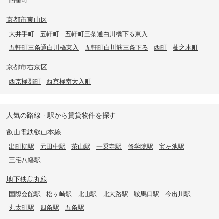
京都市東山区
大井手町
五軒町
五軒町三条通白川橋下る東入
五軒町三条通白川橋東入
五軒町白川筋三条下る
西町
柚之木町
京都市右京区
西京極郡町
西京極南大入町
人気の路線・駅から賃貸物件を探す
叡山電鉄叡山本線
出町柳駅
元田中駅
茶山駅
一乗寺駅
修学院駅
宝ヶ池駅
三宅八幡駅
地下鉄烏丸線
国際会館駅
松ヶ崎駅
北山駅
北大路駅
鞍馬口駅
今出川駅
丸太町駅
四条駅
五条駅