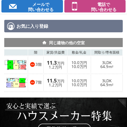
メールで
電話で
問い合わせる
問い合わせる
お気に入り
登録
同じ建物の他の空室
階
家賃/
共益費
敷金/
礼金
間取り/
専有面積
11.3
10.0
3LDK
万円
万円
3
階
10.0
64.9
1.2
万円
m²
万円
11.5
10.0
3LDK
万円
万円
7
階
10.0
64.9
1.2
万円
m²
万円