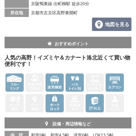
京阪鴨東線 出町柳駅 徒歩20分
所在地
京都市左京区高野東開町
地図を見る
おすすめポイント
人気の高野！イズミヤ＆カナート洛北近くて買い物
便利です！
設備・周辺情報など
内 訳
和室6帖、和室4.5帖、洋室6帖、LDK13.5帖