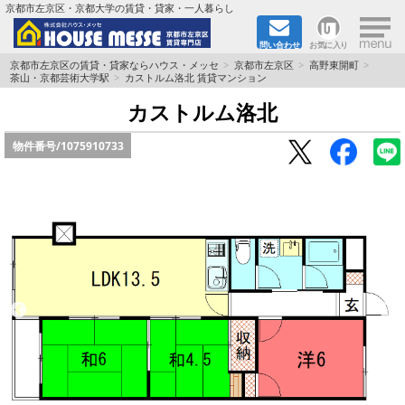
×
京都市左京区・京都大学の賃貸・貸家・一人暮らし
問い合わせ
お気に入り
TOPページ
京都市左京区の賃貸・貸家ならハウス・メッセ
京都市左京区
高野東開町
茶山・京都芸術大学駅
カストルム洛北 賃貸マンション
地図から検索
カストルム洛北
物件番号/
1075910733
地域から検索
京都大学＆京都芸術大学生さんに
書類DL & 入居者さまへ
家族で住むならマンション？賃家？
一人暮らしの物件特集
ペット相談OKの賃貸！