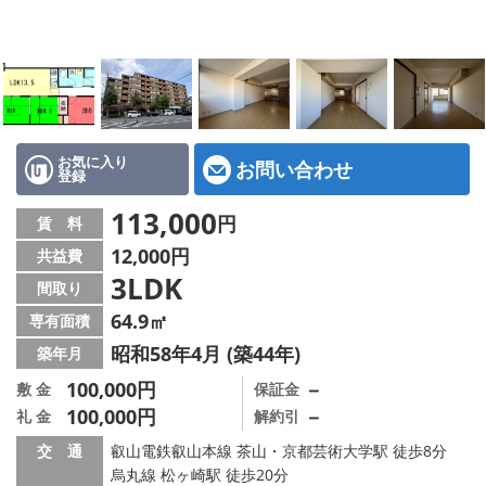
特選物件
ハウスメーカー施工特集！
路線·駅から探す
IT重説について
お気に入り
お問い合わせ
登録
スタッフ紹介
113,000
円
賃 料
12,000円
共益費
賃貸管理の北白川店
3LDK
間取り
店舗情報·アクセス
64.9㎡
専有面積
昭和58年4月 (築44年)
築年月
会社概要
100,000円
－
敷 金
保証金
100,000円
－
礼 金
解約引
メールでお問い合わせ
交 通
叡山電鉄叡山本線 茶山・京都芸術大学駅 徒歩8分
烏丸線 松ヶ崎駅 徒歩20分