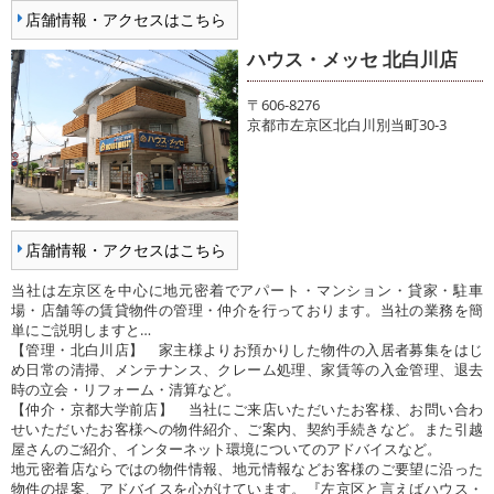
店舗情報・アクセスはこちら
ハウス・メッセ 北白川店
〒606-8276
京都市左京区北白川別当町30-3
店舗情報・アクセスはこちら
当社は左京区を中心に地元密着でアパート・マンション・貸家・駐車
場・店舗等の賃貸物件の管理・仲介を行っております。当社の業務を簡
単にご説明しますと…
【管理・北白川店】 家主様よりお預かりした物件の入居者募集をはじ
め日常の清掃、メンテナンス、クレーム処理、家賃等の入金管理、退去
時の立会・リフォーム・清算など。
【仲介・京都大学前店】 当社にご来店いただいたお客様、お問い合わ
せいただいたお客様への物件紹介、ご案内、契約手続きなど。また引越
屋さんのご紹介、インターネット環境についてのアドバイスなど。
地元密着店ならではの物件情報、地元情報などお客様のご要望に沿った
物件の提案、アドバイスを心がけています。『左京区と言えばハウス・