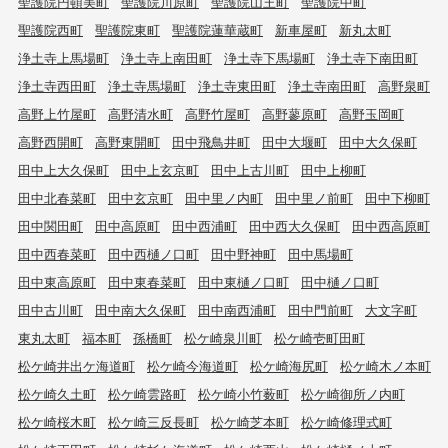
聖護院円頓美町
聖護院川原町
聖護院山王町
聖護院中町
聖護院西町
聖護院東町
聖護院蓮華蔵町
新車屋町
新丸太町
浄土寺上馬場町
浄土寺上南田町
浄土寺下馬場町
浄土寺下南田町
浄土寺西田町
浄土寺馬場町
浄土寺東田町
浄土寺南田町
高野泉町
高野上竹屋町
高野清水町
高野竹屋町
高野蓼原町
高野玉岡町
高野西開町
高野東開町
田中飛鳥井町
田中大堰町
田中大久保町
田中上大久保町
田中上玄京町
田中上古川町
田中上柳町
田中北春菜町
田中玄京町
田中里ノ内町
田中里ノ前町
田中下柳町
田中関田町
田中高原町
田中西浦町
田中西大久保町
田中西高原町
田中西春菜町
田中西樋ノ口町
田中野神町
田中馬場町
田中東高原町
田中東春菜町
田中東樋ノ口町
田中樋ノ口町
田中古川町
田中南大久保町
田中南西浦町
田中門前町
大文字町
東丸太町
福本町
孫橋町
松ケ崎泉川町
松ケ崎壱町田町
松ケ崎井出ケ海道町
松ケ崎今海道町
松ケ崎海尻町
松ケ崎木ノ本町
松ケ崎久土町
松ケ崎雲路町
松ケ崎小竹薮町
松ケ崎御所ノ内町
松ケ崎桜木町
松ケ崎三反長町
松ケ崎芝本町
松ケ崎修理式町