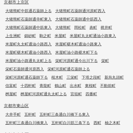
京都市上京区
大猪熊町中筋通石薬師上る
大猪熊町石薬師通河原町西入
大猪熊町石薬師通寺町東入
大猪熊町石薬師通中筋西入
大猪熊町石薬師通中筋東入
大猪熊町
岡松町
表町
梶井町
上生洲町
錦砂町
駒之町
米屋町
米屋町丸太町通油小路東入
米屋町丸太町通油小路西入
米屋町椹木町通油小路東入
米屋町椹木町通油小路西入
米屋町油小路椹木町下る
米屋町油小路通丸太町上る
栄町河原町通今出川下る
栄町
栄町石薬師通河原西入
栄町河原町通石薬師上る
栄町河原町通石薬師下る
桜木町
三栄町
下塔之段町
新烏丸頭町
信富町
十四軒町
青龍町
鶴山町
出水町
東桜町
不動前町
桝屋町
桝屋町河原町通丸太町上る
宮垣町
四番町
京都市東山区
大井手町
五軒町
五軒町三条通白川橋下る東入
五軒町三条通白川橋東入
五軒町白川筋三条下る
西町
柚之木町