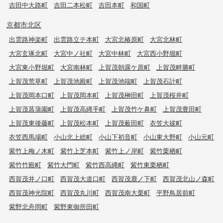
吉田中大路町
吉田二本松町
吉田本町
和国町
京都市北区
出雲路神楽町
出雲路立テ本町
大宮北椿原町
大宮北林町
大宮玄琢北町
大宮中ノ社町
大宮中林町
大宮西小野堀町
大宮東小野堀町
大宮南林町
上賀茂朝露ケ原町
上賀茂畔勝町
上賀茂荒草町
上賀茂池殿町
上賀茂池端町
上賀茂石計町
上賀茂岡本口町
上賀茂岡本町
上賀茂榊田町
上賀茂桜井町
上賀茂菖蒲園町
上賀茂高縄手町
上賀茂竹ケ鼻町
上賀茂豊田町
上賀茂東後藤町
上賀茂松本町
上賀茂薮田町
衣笠大祓町
衣笠西馬場町
小山北上総町
小山下初音町
小山東大野町
小山元町
紫竹上梅ノ木町
紫竹上芝本町
紫竹上ノ岸町
紫竹栗栖町
紫竹竹殿町
紫竹大門町
紫竹西高縄町
紫竹東栗栖町
西賀茂井ノ口町
西賀茂大道口町
西賀茂鹿ノ下町
西賀茂北山ノ森町
西賀茂神光院町
西賀茂丸川町
西賀茂南大栗町
平野鳥居前町
紫野北舟岡町
紫野東御所田町