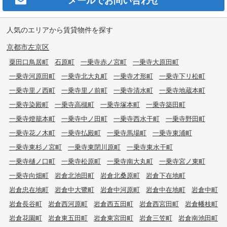
人気のエリアから賃貸物件を探す
京都市左京区
粟田口鳥居町
石原町
一乗寺赤ノ宮町
一乗寺大原田町
一乗寺河原田町
一乗寺北大丸町
一乗寺才形町
一乗寺下リ松町
一乗寺里ノ西町
一乗寺里ノ前町
一乗寺清水町
一乗寺地蔵本町
一乗寺染殿町
一乗寺高槻町
一乗寺塚本町
一乗寺築田町
一乗寺燈籠本町
一乗寺中ノ田町
一乗寺西水干町
一乗寺野田町
一乗寺花ノ木町
一乗寺払殿町
一乗寺馬場町
一乗寺東浦町
一乗寺東杉ノ宮町
一乗寺東閉川原町
一乗寺東水干町
一乗寺樋ノ口町
一乗寺松原町
一乗寺南大丸町
一乗寺宮ノ東町
一乗寺向畑町
岩倉北池田町
岩倉北桑原町
岩倉下在地町
岩倉忠在地町
岩倉中大鷺町
岩倉中河原町
岩倉中在地町
岩倉中町
岩倉長谷町
岩倉西河原町
岩倉西五田町
岩倉西宮田町
岩倉幡枝町
岩倉花園町
岩倉東五田町
岩倉東宮田町
岩倉三笠町
岩倉南池田町