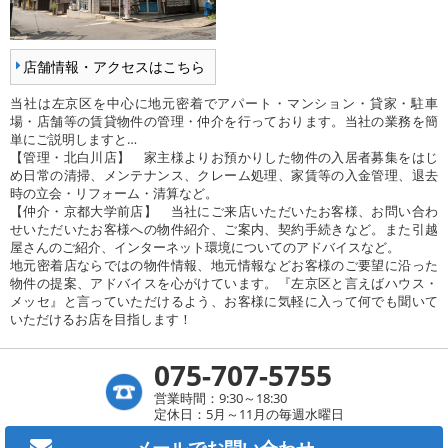
店舗情報・アクセスはこちら
当社は左京区を中心に地元密着でアパート・マンション・貸家・駐車
場・店舗等の賃貸物件の管理・仲介を行っております。当社の業務を簡
単にご説明しますと…
【管理・北白川店】 家主様よりお預かりした物件の入居者募集をはじ
め日常の清掃、メンテナンス、クレーム処理、家賃等の入金管理、退去
時の立会・リフォーム・清算など。
【仲介・京都大学前店】 当社にご来店いただいたお客様、お問い合わ
せいただいたお客様への物件紹介、ご案内、契約手続きなど。また引越
屋さんのご紹介、インターネット環境についてのアドバイスなど。
地元密着店ならではの物件情報、地元情報などお客様のご要望に沿った
物件の提案、アドバイスを心がけています。『左京区と言えばハウス・
メッセ』と言っていただけるよう、お客様に気軽に入って何でも聞いて
いただけるお店を目指します！
075-707-5755
営業時間：9:30～18:30
定休日：5月～11月の毎週水曜日
メールで
お問い合わせ