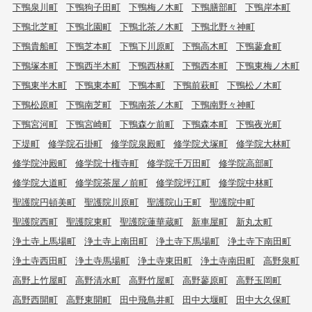
下鴨泉川町
下鴨狗子田町
下鴨梅ノ木町
下鴨膳部町
下鴨岸本町
下鴨北芝町
下鴨北園町
下鴨北茶ノ木町
下鴨北野々神町
下鴨貴船町
下鴨芝本町
下鴨下川原町
下鴨高木町
下鴨蓼倉町
下鴨塚本町
下鴨西半木町
下鴨西林町
下鴨西本町
下鴨東梅ノ木町
下鴨東半木町
下鴨東本町
下鴨本町
下鴨前萩町
下鴨松ノ木町
下鴨松原町
下鴨南芝町
下鴨南茶ノ木町
下鴨南野々神町
下鴨宮河町
下鴨宮崎町
下鴨森ケ前町
下鴨森本町
下鴨夜光町
下堤町
修学院石掛町
修学院泉殿町
修学院犬塚町
修学院大林町
修学院沖殿町
修学院十権寺町
修学院千万田町
修学院高部町
修学院大道町
修学院茶屋ノ前町
修学院坪江町
修学院中林町
聖護院円頓美町
聖護院川原町
聖護院山王町
聖護院中町
聖護院西町
聖護院東町
聖護院蓮華蔵町
新車屋町
新丸太町
浄土寺上馬場町
浄土寺上南田町
浄土寺下馬場町
浄土寺下南田町
浄土寺西田町
浄土寺馬場町
浄土寺東田町
浄土寺南田町
高野泉町
高野上竹屋町
高野清水町
高野竹屋町
高野蓼原町
高野玉岡町
高野西開町
高野東開町
田中飛鳥井町
田中大堰町
田中大久保町