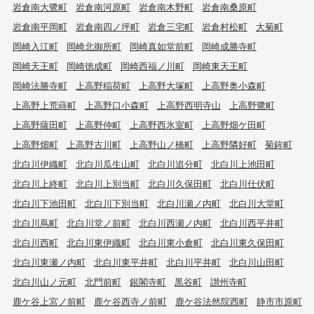
岩倉南大鷺町
岩倉南河原町
岩倉南木野町
岩倉南桑原町
岩倉南平岡町
岩倉南四ノ坪町
岩倉三宅町
岩倉村松町
大菊町
岡崎入江町
岡崎北御所町
岡崎真如堂前町
岡崎成勝寺町
岡崎天王町
岡崎徳成町
岡崎西福ノ川町
岡崎東天王町
岡崎法勝寺町
上高野稲荷町
上高野大塚町
上高野奥小森町
上高野上荒蒔町
上高野口小森町
上高野西明寺山
上高野鷺町
上高野薩田町
上高野仲町
上高野西氷室町
上高野畑ケ田町
上高野畑町
上高野古川町
上高野山ノ橋町
上高野隣好町
菊鉾町
北白川伊織町
北白川瓜生山町
北白川追分町
北白川上池田町
北白川上終町
北白川上別当町
北白川久保田町
北白川仕伏町
北白川下池田町
北白川下別当町
北白川瀬ノ内町
北白川大堂町
北白川蔦町
北白川堂ノ前町
北白川西瀬ノ内町
北白川西平井町
北白川西町
北白川東伊織町
北白川東小倉町
北白川東久保田町
北白川東瀬ノ内町
北白川東平井町
北白川平井町
北白川山田町
北白川山ノ元町
北門前町
銀閣寺町
黒谷町
讃州寺町
鹿ケ谷上宮ノ前町
鹿ケ谷西寺ノ前町
鹿ケ谷法然院西町
静市市原町