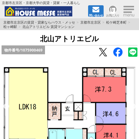
×
京都市左京区・京都大学の賃貸・貸家・一人暮らし
問い合わせ
お気に入り
TOPページ
京都市左京区の賃貸・貸家ならハウス・メッセ
京都市左京区
松ケ崎芝本町
松ヶ崎駅
北山アトリエビル 賃貸マンション
地図から検索
北山アトリエビル
物件番号/
1075900469
地域から検索
京都大学＆京都芸術大学生さんに
書類DL & 入居者さまへ
家族で住むならマンション？賃家？
一人暮らしの物件特集
ペット相談OKの賃貸！