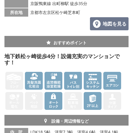
京阪鴨東線 出町柳駅 徒歩35分
所在地
京都市左京区松ケ崎芝本町
地図を見る
おすすめポイント
地下鉄松ヶ崎徒歩4分！設備充実のマンションで
す！
設備・周辺情報など
内 訳
LDK18.5帖、洋室7.3帖、洋室4.6帖、洋室4.1帖