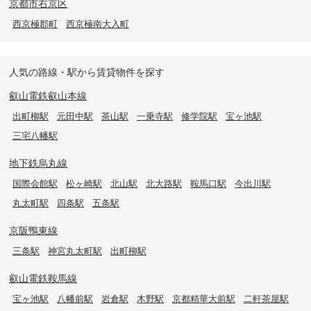
京都市右京区
西京極郡町
西京極南大入町
人気の路線・駅から賃貸物件を探す
叡山電鉄叡山本線
出町柳駅
元田中駅
茶山駅
一乗寺駅
修学院駅
宝ヶ池駅
三宅八幡駅
地下鉄烏丸線
国際会館駅
松ヶ崎駅
北山駅
北大路駅
鞍馬口駅
今出川駅
丸太町駅
四条駅
五条駅
京阪鴨東線
三条駅
神宮丸太町駅
出町柳駅
叡山電鉄鞍馬線
宝ヶ池駅
八幡前駅
岩倉駅
木野駅
京都精華大前駅
二軒茶屋駅