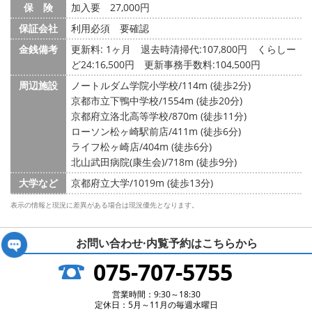
保 険
加入要 27,000円
保証会社
利用必須 要確認
金銭備考
更新料: 1ヶ月
退去時清掃代:107,800円 くらしー
ど24:16,500円 更新事務手数料:104,500円
周辺施設
ノートルダム学院小学校/114m (徒歩2分)
京都市立下鴨中学校/1554m (徒歩20分)
京都府立洛北高等学校/870m (徒歩11分)
ローソン松ヶ崎駅前店/411m (徒歩6分)
ライフ松ヶ崎店/404m (徒歩6分)
北山武田病院(康生会)/718m (徒歩9分)
大学など
京都府立大学/1019m (徒歩13分)
表示の情報と現況に差異がある場合は現況優先となります。
お問い合わせ·内覧予約は
こちらから
075-707-5755
営業時間：9:30～18:30
定休日：5月～11月の毎週水曜日