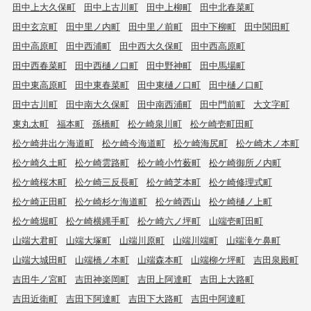
田中上大久保町
田中上古川町
田中上柳町
田中北春菜町
田中玄京町
田中里ノ内町
田中里ノ前町
田中下柳町
田中関田町
田中高原町
田中西浦町
田中西大久保町
田中西高原町
田中西春菜町
田中西樋ノ口町
田中野神町
田中馬場町
田中東高原町
田中東春菜町
田中東樋ノ口町
田中樋ノ口町
田中古川町
田中南大久保町
田中南西浦町
田中門前町
大文字町
東丸太町
福本町
孫橋町
松ケ崎泉川町
松ケ崎壱町田町
松ケ崎井出ケ海道町
松ケ崎今海道町
松ケ崎海尻町
松ケ崎木ノ本町
松ケ崎久土町
松ケ崎雲路町
松ケ崎小竹薮町
松ケ崎御所ノ内町
松ケ崎桜木町
松ケ崎三反長町
松ケ崎芝本町
松ケ崎修理式町
松ケ崎正田町
松ケ崎杉ケ海道町
松ケ崎西山
松ケ崎樋ノ上町
松ケ崎堀町
松ケ崎横縄手町
松ケ崎六ノ坪町
山端壱町田町
山端大君町
山端大塚町
山端川原町
山端川端町
山端滝ケ鼻町
山端大城田町
山端橋ノ本町
山端森本町
山端柳ケ坪町
吉田泉殿町
吉田牛ノ宮町
吉田神楽岡町
吉田上阿達町
吉田上大路町
吉田近衛町
吉田下阿達町
吉田下大路町
吉田中阿達町