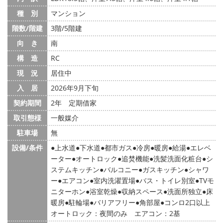
種 別
マンション
階数/階建
3階/5階建
向 き
南
構 造
RC
現 況
居住中
入 居
2026年9月下旬
契約期間
2年 定期借家
取引態様
一般媒介
駐車場
無
設備/条件
上水道
下水道
都市ガス
冷房
暖房
給湯
エレベ
ーター
オートロック
追焚機能
洗髪洗面化粧台
シ
ステムキッチン
バルコニー
ガスキッチン
シャワ
ー
エアコン
室内洗濯置場
バス・トイレ別室
TVモ
ニターホン
浴室乾燥
収納スペース
洗面所独立
床
暖房
駐輪場
バリアフリー
角部屋
コンロ2口以上
オートロック：夜間のみ エアコン：2基