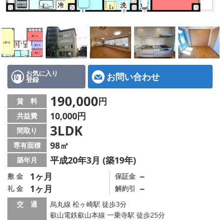
特選物件
ハウスメーカー施工特集！
路線·駅から探す
IT重説について
お気に入り
お問い合わせ
登録
スタッフ紹介
190,000
円
賃 料
10,000円
共益費
賃貸管理の北白川店
3LDK
間取り
店舗情報·アクセス
98㎡
専有面積
平成20年3月 (築19年)
築年月
会社概要
1ヶ月
－
敷 金
保証金
1ヶ月
－
礼 金
解約引
メールでお問い合わせ
交 通
烏丸線 松ヶ崎駅 徒歩3分
叡山電鉄叡山本線 一乗寺駅 徒歩25分