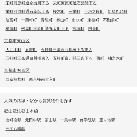
栄町河原町通今出川下る
栄町河原町通石薬師下る
栄町河原町通石薬師上る
桜木町
三栄町
下塔之段町
新烏丸頭町
信富町
十四軒町
青龍町
鶴山町
出水町
東桜町
不動前町
桝屋町
桝屋町河原町通丸太町上る
宮垣町
四番町
京都市東山区
大井手町
五軒町
五軒町三条通白川橋下る東入
五軒町三条通白川橋東入
五軒町白川筋三条下る
西町
柚之木町
京都市右京区
西京極郡町
西京極南大入町
人気の路線・駅から賃貸物件を探す
叡山電鉄叡山本線
出町柳駅
元田中駅
茶山駅
一乗寺駅
修学院駅
宝ヶ池駅
三宅八幡駅