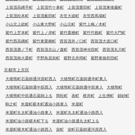
上賀茂高縄手町
上賀茂竹ケ鼻町
上賀茂豊田町
上賀茂東後藤町
上賀茂松本町
上賀茂薮田町
衣笠大祓町
衣笠西馬場町
小山北上総町
小山東大野町
小山元町
紫竹上梅ノ木町
紫竹上芝本町
紫竹上ノ岸町
紫竹栗栖町
紫竹竹殿町
紫竹大門町
紫竹西高縄町
紫竹東栗栖町
西賀茂井ノ口町
西賀茂大道口町
西賀茂鹿ノ下町
西賀茂北山ノ森町
西賀茂神光院町
西賀茂丸川町
西賀茂南大栗町
平野鳥居前町
紫野北舟岡町
紫野東御所田町
京都市上京区
大猪熊町石薬師通河原町西入
大猪熊町石薬師通寺町東入
大猪熊町石薬師通中筋西入
大猪熊町石薬師通中筋東入
大猪熊町
大猪熊町中筋通石薬師上る
岡松町
表町
梶井町
上生洲町
錦砂町
駒之町
米屋町椹木町通油小路東入
米屋町
米屋町丸太町通油小路東入
米屋町丸太町通油小路西入
米屋町油小路椹木町下る
米屋町油小路通丸太町上る
米屋町椹木町通油小路西入
栄町
栄町石薬師通河原西入