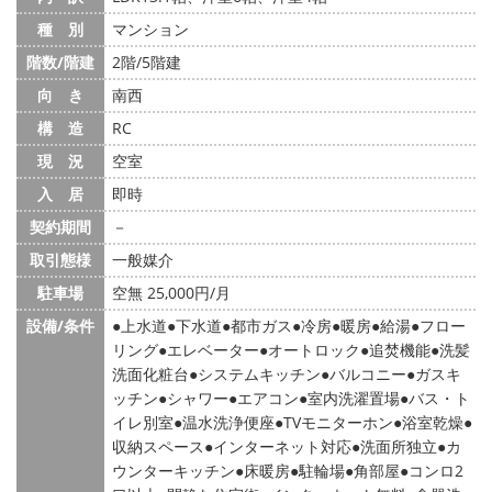
種 別
マンション
階数/階建
2階/5階建
向 き
南西
構 造
RC
現 況
空室
入 居
即時
契約期間
－
取引態様
一般媒介
駐車場
空無 25,000円/月
設備/条件
上水道
下水道
都市ガス
冷房
暖房
給湯
フロー
リング
エレベーター
オートロック
追焚機能
洗髪
洗面化粧台
システムキッチン
バルコニー
ガスキ
ッチン
シャワー
エアコン
室内洗濯置場
バス・ト
イレ別室
温水洗浄便座
TVモニターホン
浴室乾燥
収納スペース
インターネット対応
洗面所独立
カ
ウンターキッチン
床暖房
駐輪場
角部屋
コンロ2