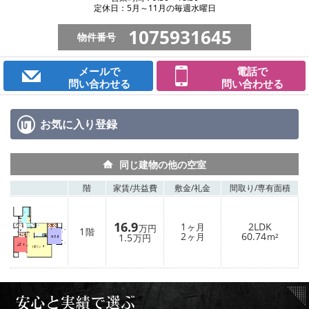
定休日：5月～11月の毎週水曜日
1075931645
物件番号
メールで
電話で
問い合わせる
問い合わせる
お気に入り
登録
同じ建物の他の空室
階
家賃/
共益費
敷金/
礼金
間取り/
専有面積
16.9
1
2LDK
ヶ月
万円
1
階
2
60.74
1.5
ヶ月
m²
万円