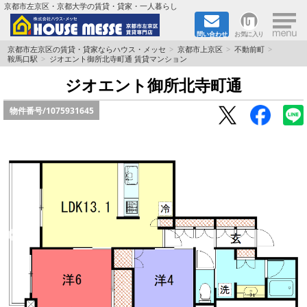
×
京都市左京区・京都大学の賃貸・貸家・一人暮らし
問い合わせ
お気に入り
TOPページ
京都市左京区の賃貸・貸家ならハウス・メッセ
京都市上京区
不動前町
鞍馬口駅
ジオエント御所北寺町通 賃貸マンション
地図から検索
ジオエント御所北寺町通
物件番号/
1075931645
地域から検索
京都大学＆京都芸術大学生さんに
書類DL & 入居者さまへ
家族で住むならマンション？賃家？
一人暮らしの物件特集
ペット相談OKの賃貸！