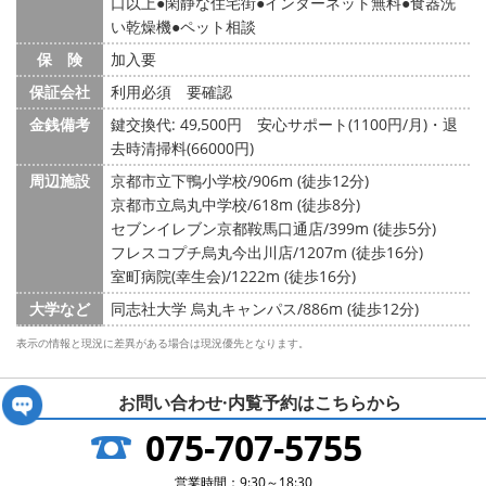
口以上
閑静な住宅街
インターネット無料
食器洗
い乾燥機
ペット相談
保 険
加入要
保証会社
利用必須 要確認
金銭備考
鍵交換代: 49,500円
安心サポート(1100円/月)・退
去時清掃料(66000円)
周辺施設
京都市立下鴨小学校/906m (徒歩12分)
京都市立烏丸中学校/618m (徒歩8分)
セブンイレブン京都鞍馬口通店/399m (徒歩5分)
フレスコプチ烏丸今出川店/1207m (徒歩16分)
室町病院(幸生会)/1222m (徒歩16分)
大学など
同志社大学 烏丸キャンパス/886m (徒歩12分)
表示の情報と現況に差異がある場合は現況優先となります。
お問い合わせ·内覧予約は
こちらから
075-707-5755
営業時間：9:30～18:30