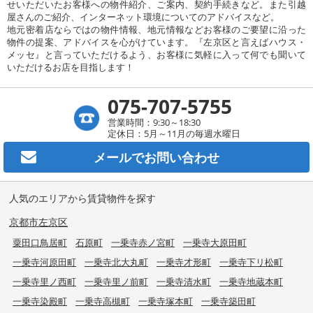
せいただいたお客様への物件紹介、ご案内、契約手続きなど。また引越
屋さんのご紹介、インターネット環境についてのアドバイスなど。
地元密着店ならではの物件情報、地元情報などお客様のご要望に沿った
物件の提案、アドバイスを心がけています。『左京区と言えばハウス・
メッセ』と言っていただけるよう、お客様に気軽に入って何でも聞いて
いただけるお店を目指します！
075-707-5755
営業時間：9:30～18:30
定休日：5月～11月の毎週水曜日
メールで
お問い合わせ
人気のエリアから賃貸物件を探す
京都市左京区
粟田口鳥居町
石原町
一乗寺赤ノ宮町
一乗寺大原田町
一乗寺河原田町
一乗寺北大丸町
一乗寺才形町
一乗寺下リ松町
一乗寺里ノ西町
一乗寺里ノ前町
一乗寺清水町
一乗寺地蔵本町
一乗寺染殿町
一乗寺高槻町
一乗寺塚本町
一乗寺築田町