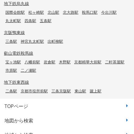
地下鉄烏丸線
国際会館駅
松ヶ崎駅
北山駅
北大路駅
鞍馬口駅
今出川駅
丸太町駅
四条駅
五条駅
京阪鴨東線
三条駅
神宮丸太町駅
出町柳駅
叡山電鉄鞍馬線
宝ヶ池駅
八幡前駅
岩倉駅
木野駅
京都精華大前駅
二軒茶屋駅
市原駅
二ノ瀬駅
地下鉄東西線
二条駅
京都市役所前駅
三条京阪駅
東山駅
蹴上駅
TOPページ
地図から検索