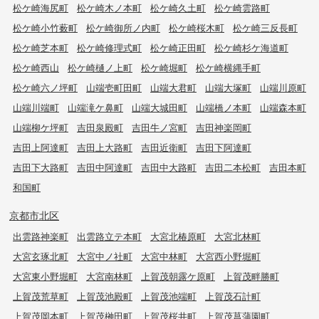
松ケ崎海尻町
松ケ崎木ノ本町
松ケ崎久土町
松ケ崎雲路町
松ケ崎小竹薮町
松ケ崎御所ノ内町
松ケ崎桜木町
松ケ崎三反長町
松ケ崎芝本町
松ケ崎修理式町
松ケ崎正田町
松ケ崎杉ケ海道町
松ケ崎西山
松ケ崎樋ノ上町
松ケ崎堀町
松ケ崎横縄手町
松ケ崎六ノ坪町
山端壱町田町
山端大君町
山端大塚町
山端川原町
山端川端町
山端滝ケ鼻町
山端大城田町
山端橋ノ本町
山端森本町
山端柳ケ坪町
吉田泉殿町
吉田牛ノ宮町
吉田神楽岡町
吉田上阿達町
吉田上大路町
吉田近衛町
吉田下阿達町
吉田下大路町
吉田中阿達町
吉田中大路町
吉田二本松町
吉田本町
和国町
京都市北区
出雲路神楽町
出雲路立テ本町
大宮北椿原町
大宮北林町
大宮玄琢北町
大宮中ノ社町
大宮中林町
大宮西小野堀町
大宮東小野堀町
大宮南林町
上賀茂朝露ケ原町
上賀茂畔勝町
上賀茂荒草町
上賀茂池殿町
上賀茂池端町
上賀茂石計町
上賀茂岡本町
上賀茂榊田町
上賀茂桜井町
上賀茂菖蒲園町