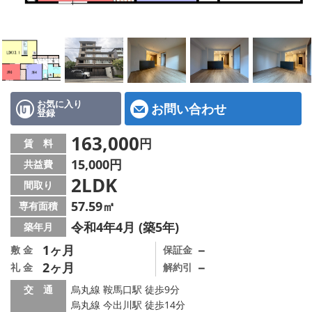
特選物件
ハウスメーカー施工特集！
路線·駅から探す
IT重説について
お気に入り
お問い合わせ
登録
スタッフ紹介
163,000
円
賃 料
15,000円
共益費
賃貸管理の北白川店
2LDK
間取り
店舗情報·アクセス
57.59㎡
専有面積
令和4年4月 (築5年)
築年月
会社概要
1ヶ月
－
敷 金
保証金
2ヶ月
－
礼 金
解約引
メールでお問い合わせ
交 通
烏丸線 鞍馬口駅 徒歩9分
烏丸線 今出川駅 徒歩14分