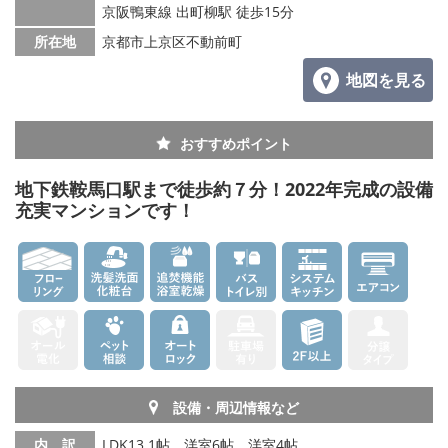
京阪鴨東線 出町柳駅 徒歩15分
所在地
京都市上京区不動前町
地図を見る
おすすめポイント
地下鉄鞍馬口駅まで徒歩約７分！2022年完成の設備
充実マンションです！
設備・周辺情報など
内 訳
LDK13.1帖、洋室6帖、洋室4帖