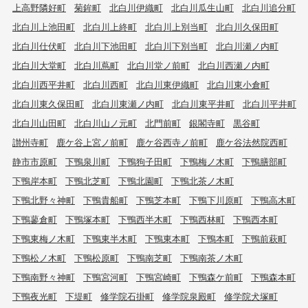
上高野隣好町
菊鉾町
北白川伊織町
北白川瓜生山町
北白川追分町
北白川上池田町
北白川上終町
北白川上別当町
北白川久保田町
北白川仕伏町
北白川下池田町
北白川下別当町
北白川瀬ノ内町
北白川大堂町
北白川蔦町
北白川堂ノ前町
北白川西瀬ノ内町
北白川西平井町
北白川西町
北白川東伊織町
北白川東小倉町
北白川東久保田町
北白川東瀬ノ内町
北白川東平井町
北白川平井町
北白川山田町
北白川山ノ元町
北門前町
銀閣寺町
黒谷町
讃州寺町
鹿ケ谷上宮ノ前町
鹿ケ谷西寺ノ前町
鹿ケ谷法然院西町
静市市原町
下鴨泉川町
下鴨狗子田町
下鴨梅ノ木町
下鴨膳部町
下鴨岸本町
下鴨北芝町
下鴨北園町
下鴨北茶ノ木町
下鴨北野々神町
下鴨貴船町
下鴨芝本町
下鴨下川原町
下鴨高木町
下鴨蓼倉町
下鴨塚本町
下鴨西半木町
下鴨西林町
下鴨西本町
下鴨東梅ノ木町
下鴨東半木町
下鴨東本町
下鴨本町
下鴨前萩町
下鴨松ノ木町
下鴨松原町
下鴨南芝町
下鴨南茶ノ木町
下鴨南野々神町
下鴨宮河町
下鴨宮崎町
下鴨森ケ前町
下鴨森本町
下鴨夜光町
下堤町
修学院石掛町
修学院泉殿町
修学院犬塚町