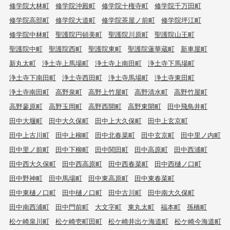
修学院大林町
修学院沖殿町
修学院十権寺町
修学院千万田町
修学院高部町
修学院大道町
修学院茶屋ノ前町
修学院坪江町
修学院中林町
聖護院円頓美町
聖護院川原町
聖護院山王町
聖護院中町
聖護院西町
聖護院東町
聖護院蓮華蔵町
新車屋町
新丸太町
浄土寺上馬場町
浄土寺上南田町
浄土寺下馬場町
浄土寺下南田町
浄土寺西田町
浄土寺馬場町
浄土寺東田町
浄土寺南田町
高野泉町
高野上竹屋町
高野清水町
高野竹屋町
高野蓼原町
高野玉岡町
高野西開町
高野東開町
田中飛鳥井町
田中大堰町
田中大久保町
田中上大久保町
田中上玄京町
田中上古川町
田中上柳町
田中北春菜町
田中玄京町
田中里ノ内町
田中里ノ前町
田中下柳町
田中関田町
田中高原町
田中西浦町
田中西大久保町
田中西高原町
田中西春菜町
田中西樋ノ口町
田中野神町
田中馬場町
田中東高原町
田中東春菜町
田中東樋ノ口町
田中樋ノ口町
田中古川町
田中南大久保町
田中南西浦町
田中門前町
大文字町
東丸太町
福本町
孫橋町
松ケ崎泉川町
松ケ崎壱町田町
松ケ崎井出ケ海道町
松ケ崎今海道町