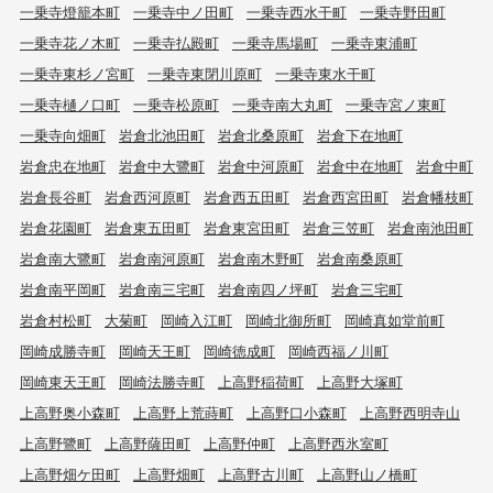
一乗寺燈籠本町
一乗寺中ノ田町
一乗寺西水干町
一乗寺野田町
一乗寺花ノ木町
一乗寺払殿町
一乗寺馬場町
一乗寺東浦町
一乗寺東杉ノ宮町
一乗寺東閉川原町
一乗寺東水干町
一乗寺樋ノ口町
一乗寺松原町
一乗寺南大丸町
一乗寺宮ノ東町
一乗寺向畑町
岩倉北池田町
岩倉北桑原町
岩倉下在地町
岩倉忠在地町
岩倉中大鷺町
岩倉中河原町
岩倉中在地町
岩倉中町
岩倉長谷町
岩倉西河原町
岩倉西五田町
岩倉西宮田町
岩倉幡枝町
岩倉花園町
岩倉東五田町
岩倉東宮田町
岩倉三笠町
岩倉南池田町
岩倉南大鷺町
岩倉南河原町
岩倉南木野町
岩倉南桑原町
岩倉南平岡町
岩倉南三宅町
岩倉南四ノ坪町
岩倉三宅町
岩倉村松町
大菊町
岡崎入江町
岡崎北御所町
岡崎真如堂前町
岡崎成勝寺町
岡崎天王町
岡崎徳成町
岡崎西福ノ川町
岡崎東天王町
岡崎法勝寺町
上高野稲荷町
上高野大塚町
上高野奥小森町
上高野上荒蒔町
上高野口小森町
上高野西明寺山
上高野鷺町
上高野薩田町
上高野仲町
上高野西氷室町
上高野畑ケ田町
上高野畑町
上高野古川町
上高野山ノ橋町