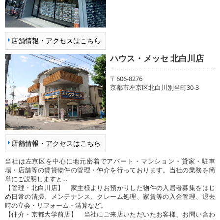
店舗情報・アクセスはこちら
ハウス・メッセ 北白川店
〒606-8276
京都市左京区北白川別当町30-3
店舗情報・アクセスはこちら
当社は左京区を中心に地元密着でアパート・マンション・貸家・駐車
場・店舗等の賃貸物件の管理・仲介を行っております。当社の業務を簡
単にご説明しますと…
【管理・北白川店】 家主様よりお預かりした物件の入居者募集をはじ
め日常の清掃、メンテナンス、クレーム処理、家賃等の入金管理、退去
時の立会・リフォーム・清算など。
【仲介・京都大学前店】 当社にご来店いただいたお客様、お問い合わ