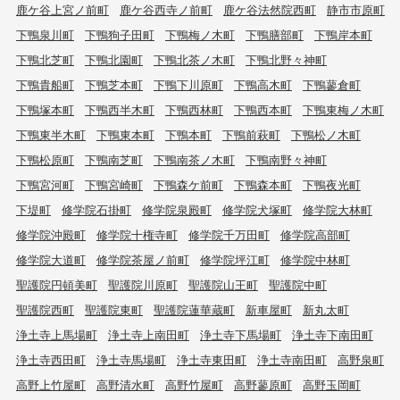
鹿ケ谷上宮ノ前町
鹿ケ谷西寺ノ前町
鹿ケ谷法然院西町
静市市原町
下鴨泉川町
下鴨狗子田町
下鴨梅ノ木町
下鴨膳部町
下鴨岸本町
下鴨北芝町
下鴨北園町
下鴨北茶ノ木町
下鴨北野々神町
下鴨貴船町
下鴨芝本町
下鴨下川原町
下鴨高木町
下鴨蓼倉町
下鴨塚本町
下鴨西半木町
下鴨西林町
下鴨西本町
下鴨東梅ノ木町
下鴨東半木町
下鴨東本町
下鴨本町
下鴨前萩町
下鴨松ノ木町
下鴨松原町
下鴨南芝町
下鴨南茶ノ木町
下鴨南野々神町
下鴨宮河町
下鴨宮崎町
下鴨森ケ前町
下鴨森本町
下鴨夜光町
下堤町
修学院石掛町
修学院泉殿町
修学院犬塚町
修学院大林町
修学院沖殿町
修学院十権寺町
修学院千万田町
修学院高部町
修学院大道町
修学院茶屋ノ前町
修学院坪江町
修学院中林町
聖護院円頓美町
聖護院川原町
聖護院山王町
聖護院中町
聖護院西町
聖護院東町
聖護院蓮華蔵町
新車屋町
新丸太町
浄土寺上馬場町
浄土寺上南田町
浄土寺下馬場町
浄土寺下南田町
浄土寺西田町
浄土寺馬場町
浄土寺東田町
浄土寺南田町
高野泉町
高野上竹屋町
高野清水町
高野竹屋町
高野蓼原町
高野玉岡町