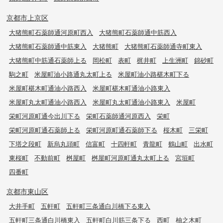
京都市上京区
大猪熊町石薬師通河原町西入
大猪熊町石薬師通中筋西入
大猪熊町石薬師通中筋東入
大猪熊町
大猪熊町石薬師通寺町東入
大猪熊町中筋通石薬師上る
岡松町
表町
梶井町
上生洲町
錦砂町
駒之町
米屋町油小路通丸太町上る
米屋町油小路椹木町下る
米屋町椹木町通油小路西入
米屋町椹木町通油小路東入
米屋町丸太町通油小路西入
米屋町丸太町通油小路東入
米屋町
栄町河原町通今出川下る
栄町石薬師通河原西入
栄町
栄町河原町通石薬師上る
栄町河原町通石薬師下る
桜木町
三栄町
下塔之段町
新烏丸頭町
信富町
十四軒町
青龍町
鶴山町
出水町
東桜町
不動前町
桝屋町
桝屋町河原町通丸太町上る
宮垣町
四番町
京都市東山区
大井手町
五軒町
五軒町三条通白川橋下る東入
五軒町三条通白川橋東入
五軒町白川筋三条下る
西町
柚之木町