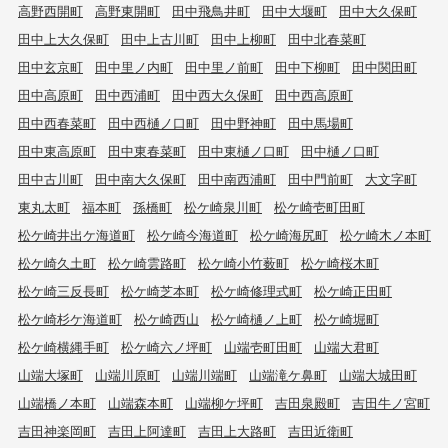
高野西開町
高野東開町
田中飛鳥井町
田中大堰町
田中大久保町
田中上大久保町
田中上古川町
田中上柳町
田中北春菜町
田中玄京町
田中里ノ内町
田中里ノ前町
田中下柳町
田中関田町
田中高原町
田中西浦町
田中西大久保町
田中西高原町
田中西春菜町
田中西樋ノ口町
田中野神町
田中馬場町
田中東高原町
田中東春菜町
田中東樋ノ口町
田中樋ノ口町
田中古川町
田中南大久保町
田中南西浦町
田中門前町
大文字町
東丸太町
福本町
孫橋町
松ケ崎泉川町
松ケ崎壱町田町
松ケ崎井出ケ海道町
松ケ崎今海道町
松ケ崎海尻町
松ケ崎木ノ本町
松ケ崎久土町
松ケ崎雲路町
松ケ崎小竹薮町
松ケ崎桜木町
松ケ崎三反長町
松ケ崎芝本町
松ケ崎修理式町
松ケ崎正田町
松ケ崎杉ケ海道町
松ケ崎西山
松ケ崎樋ノ上町
松ケ崎堀町
松ケ崎横縄手町
松ケ崎六ノ坪町
山端壱町田町
山端大君町
山端大塚町
山端川原町
山端川端町
山端滝ケ鼻町
山端大城田町
山端橋ノ本町
山端森本町
山端柳ケ坪町
吉田泉殿町
吉田牛ノ宮町
吉田神楽岡町
吉田上阿達町
吉田上大路町
吉田近衛町