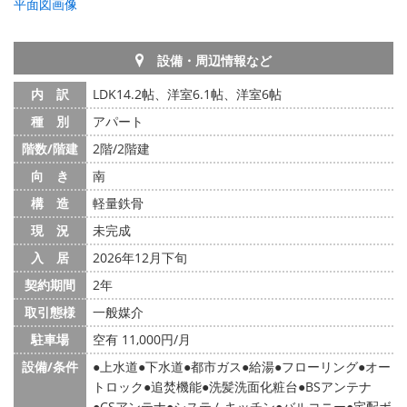
平面図画像
設備・周辺情報など
内 訳
LDK14.2帖、洋室6.1帖、洋室6帖
種 別
アパート
階数/階建
2階/2階建
向 き
南
構 造
軽量鉄骨
現 況
未完成
入 居
2026年12月下旬
契約期間
2年
取引態様
一般媒介
駐車場
空有 11,000円/月
設備/条件
上水道
下水道
都市ガス
給湯
フローリング
オー
トロック
追焚機能
洗髪洗面化粧台
BSアンテナ
CSアンテナ
システムキッチン
バルコニー
宅配ボ