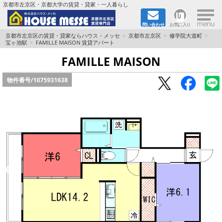
×
京都市左京区・京都大学の賃貸・貸家・一人暮らし
問い合わせ
お気に入り
TOPページ
京都市左京区の賃貸・貸家ならハウス・メッセ
京都市左京区
修学院大道町
宝ヶ池駅
FAMILLE MAISON 賃貸アパート
地図から検索
FAMILLE MAISON
物件番号/
1075931638
地域から検索
京都大学＆京都芸術大学生さんに
書類DL & 入居者さまへ
家族で住むならマンション？賃家？
一人暮らしの物件特集
ペット相談OKの賃貸！