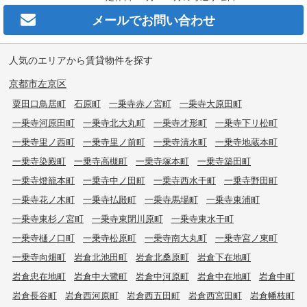
メールで
お問い合わせ
人気のエリアから賃貸物件を探す
京都市左京区
粟田口鳥居町
石原町
一乗寺赤ノ宮町
一乗寺大原田町
一乗寺河原田町
一乗寺北大丸町
一乗寺才形町
一乗寺下リ松町
一乗寺里ノ西町
一乗寺里ノ前町
一乗寺清水町
一乗寺地蔵本町
一乗寺染殿町
一乗寺高槻町
一乗寺塚本町
一乗寺築田町
一乗寺燈籠本町
一乗寺中ノ田町
一乗寺西水干町
一乗寺野田町
一乗寺花ノ木町
一乗寺払殿町
一乗寺馬場町
一乗寺東浦町
一乗寺東杉ノ宮町
一乗寺東閉川原町
一乗寺東水干町
一乗寺樋ノ口町
一乗寺松原町
一乗寺南大丸町
一乗寺宮ノ東町
一乗寺向畑町
岩倉北池田町
岩倉北桑原町
岩倉下在地町
岩倉忠在地町
岩倉中大鷺町
岩倉中河原町
岩倉中在地町
岩倉中町
岩倉長谷町
岩倉西河原町
岩倉西五田町
岩倉西宮田町
岩倉幡枝町