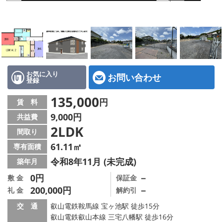
特選物件
ハウスメーカー施工特集！
路線·駅から探す
IT重説について
お気に入り
お問い合わせ
登録
スタッフ紹介
135,000
円
賃 料
9,000円
共益費
賃貸管理の北白川店
2LDK
間取り
店舗情報·アクセス
61.11㎡
専有面積
令和8年11月 (未完成)
築年月
会社概要
0円
－
敷 金
保証金
200,000円
－
礼 金
解約引
メールでお問い合わせ
交 通
叡山電鉄鞍馬線 宝ヶ池駅 徒歩15分
叡山電鉄叡山本線 三宅八幡駅 徒歩16分