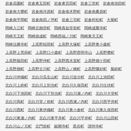
岩倉花園町
岩倉東五田町
岩倉東宮田町
岩倉三笠町
岩倉南池田町
岩倉南大鷺町
岩倉南河原町
岩倉南木野町
岩倉南桑原町
岩倉南平岡町
岩倉南四ノ坪町
岩倉三宅町
岩倉村松町
大菊町
岡崎入江町
岡崎北御所町
岡崎真如堂前町
岡崎成勝寺町
岡崎天王町
岡崎徳成町
岡崎西福ノ川町
岡崎東天王町
岡崎法勝寺町
上高野稲荷町
上高野大塚町
上高野奥小森町
上高野上荒蒔町
上高野口小森町
上高野西明寺山
上高野鷺町
上高野薩田町
上高野仲町
上高野西氷室町
上高野畑ケ田町
上高野畑町
上高野古川町
上高野山ノ橋町
上高野隣好町
菊鉾町
北白川伊織町
北白川瓜生山町
北白川追分町
北白川上池田町
北白川上終町
北白川上別当町
北白川久保田町
北白川仕伏町
北白川下池田町
北白川下別当町
北白川瀬ノ内町
北白川大堂町
北白川蔦町
北白川堂ノ前町
北白川西瀬ノ内町
北白川西平井町
北白川西町
北白川東伊織町
北白川東小倉町
北白川東久保田町
北白川東瀬ノ内町
北白川東平井町
北白川平井町
北白川山田町
北白川山ノ元町
北門前町
銀閣寺町
黒谷町
讃州寺町