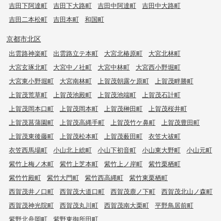
吉田下阿達町
吉田下大路町
吉田中阿達町
吉田中大路町
吉田二本松町
吉田本町
和国町
京都市北区
出雲路神楽町
出雲路立テ本町
大宮北椿原町
大宮北林町
大宮玄琢北町
大宮中ノ社町
大宮中林町
大宮西小野堀町
大宮東小野堀町
大宮南林町
上賀茂朝露ケ原町
上賀茂畔勝町
上賀茂荒草町
上賀茂池殿町
上賀茂池端町
上賀茂石計町
上賀茂岡本口町
上賀茂岡本町
上賀茂榊田町
上賀茂桜井町
上賀茂菖蒲園町
上賀茂高縄手町
上賀茂竹ケ鼻町
上賀茂豊田町
上賀茂東後藤町
上賀茂松本町
上賀茂薮田町
衣笠大祓町
衣笠西馬場町
小山北上総町
小山下初音町
小山東大野町
小山元町
紫竹上梅ノ木町
紫竹上芝本町
紫竹上ノ岸町
紫竹栗栖町
紫竹竹殿町
紫竹大門町
紫竹西高縄町
紫竹東栗栖町
西賀茂井ノ口町
西賀茂大道口町
西賀茂鹿ノ下町
西賀茂北山ノ森町
西賀茂神光院町
西賀茂丸川町
西賀茂南大栗町
平野鳥居前町
紫野北舟岡町
紫野東御所田町