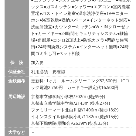
ックス
ガスキッチン
シャワー
エアコン
室内洗濯
置場
バス・トイレ別室
温水洗浄便座
TVモニター
ホン
浴室乾燥
収納スペース
インターネット対応
洗面所独立
カウンターキッチン
W・INクローゼッ
ト
カードキー
24時間セキュリティシステム
駐輪
場
角部屋
コンロ2口以上
防犯カメラ
閑静な住宅
街
24時間換気システム
インターネット無料
24時
間ゴミ出し可
ペット相談
保 険
加入要
保証会社
利用必須 要確認
金銭備考
更新料: 1ヶ月
ルームクリーニング82,500円 ICロ
ック電池2,750円 カードキー設定代16,500円
周辺施設
京都市立修学院小学校/702m (徒歩9分)
京都市立修学院中学校/2143m (徒歩27分)
ファミリーマート北白川店/1406m (徒歩18分)
イオンスタイル修学院小町/1182m (徒歩15分)
京都下鴨病院(順和会)/2639m (徒歩33分)
大学など
－