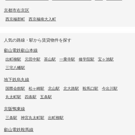
京都市右京区
西京極郡町
西京極南大入町
人気の路線・駅から賃貸物件を探す
叡山電鉄叡山本線
出町柳駅
元田中駅
茶山駅
一乗寺駅
修学院駅
宝ヶ池駅
三宅八幡駅
地下鉄烏丸線
国際会館駅
松ヶ崎駅
北山駅
北大路駅
鞍馬口駅
今出川駅
丸太町駅
四条駅
五条駅
京阪鴨東線
三条駅
神宮丸太町駅
出町柳駅
叡山電鉄鞍馬線