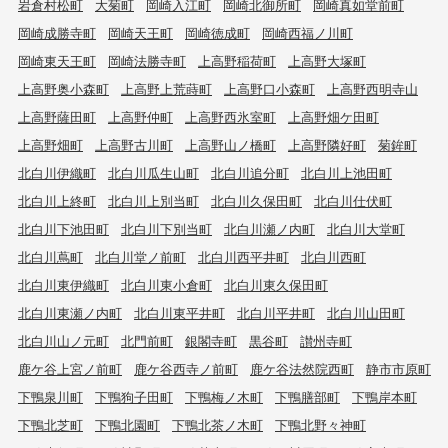
岩倉村松町
大菊町
岡崎入江町
岡崎北御所町
岡崎真如堂前町
岡崎成勝寺町
岡崎天王町
岡崎徳成町
岡崎西福ノ川町
岡崎東天王町
岡崎法勝寺町
上高野稲荷町
上高野大塚町
上高野奥小森町
上高野上荒蒔町
上高野口小森町
上高野西明寺山
上高野薩田町
上高野仲町
上高野西氷室町
上高野畑ケ田町
上高野畑町
上高野古川町
上高野山ノ橋町
上高野隣好町
菊鉾町
北白川伊織町
北白川瓜生山町
北白川追分町
北白川上池田町
北白川上終町
北白川上別当町
北白川久保田町
北白川仕伏町
北白川下池田町
北白川下別当町
北白川瀬ノ内町
北白川大堂町
北白川蔦町
北白川堂ノ前町
北白川西平井町
北白川西町
北白川東伊織町
北白川東小倉町
北白川東久保田町
北白川東瀬ノ内町
北白川東平井町
北白川平井町
北白川山田町
北白川山ノ元町
北門前町
銀閣寺町
黒谷町
讃州寺町
鹿ケ谷上宮ノ前町
鹿ケ谷西寺ノ前町
鹿ケ谷法然院西町
静市市原町
下鴨泉川町
下鴨狗子田町
下鴨梅ノ木町
下鴨膳部町
下鴨岸本町
下鴨北芝町
下鴨北園町
下鴨北茶ノ木町
下鴨北野々神町