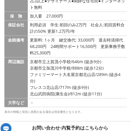
2口以上
デザイナーズ
閑静な住宅街
インターネッ
ト無料
保 険
加入要 27,000円
保証会社
利用必須 学生:初回のみ2万円 社会人:初回賃料合
計の50% 更新1.2万円/年
金銭備考
更新料: 1ヶ月
鍵交換代: 33,000円
退去時清掃代
68,200円 24時間サポート16,500円 更新事務手数
料25,300円
周辺施設
京都市立上賀茂小学校/646m (徒歩9分)
京都市立加茂川中学校/888m (徒歩12分)
ファミリーマート大名屋京都北山店/289m (徒歩4
分)
フレスコ北山店/717m (徒歩9分)
北山武田病院(康生会)/812m (徒歩11分)
大学など
－
表示の情報と現況に差異がある場合は現況優先となります。
お問い合わせ·内覧予約は
こちらから