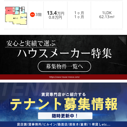
13.4
1
1LDK
ヶ月
万円
3
階
1
62.13
0.8
ヶ月
m²
万円