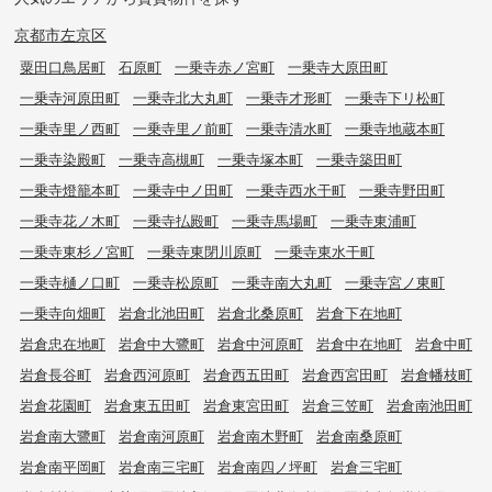
京都市左京区
粟田口鳥居町
石原町
一乗寺赤ノ宮町
一乗寺大原田町
一乗寺河原田町
一乗寺北大丸町
一乗寺才形町
一乗寺下リ松町
一乗寺里ノ西町
一乗寺里ノ前町
一乗寺清水町
一乗寺地蔵本町
一乗寺染殿町
一乗寺高槻町
一乗寺塚本町
一乗寺築田町
一乗寺燈籠本町
一乗寺中ノ田町
一乗寺西水干町
一乗寺野田町
一乗寺花ノ木町
一乗寺払殿町
一乗寺馬場町
一乗寺東浦町
一乗寺東杉ノ宮町
一乗寺東閉川原町
一乗寺東水干町
一乗寺樋ノ口町
一乗寺松原町
一乗寺南大丸町
一乗寺宮ノ東町
一乗寺向畑町
岩倉北池田町
岩倉北桑原町
岩倉下在地町
岩倉忠在地町
岩倉中大鷺町
岩倉中河原町
岩倉中在地町
岩倉中町
岩倉長谷町
岩倉西河原町
岩倉西五田町
岩倉西宮田町
岩倉幡枝町
岩倉花園町
岩倉東五田町
岩倉東宮田町
岩倉三笠町
岩倉南池田町
岩倉南大鷺町
岩倉南河原町
岩倉南木野町
岩倉南桑原町
岩倉南平岡町
岩倉南三宅町
岩倉南四ノ坪町
岩倉三宅町