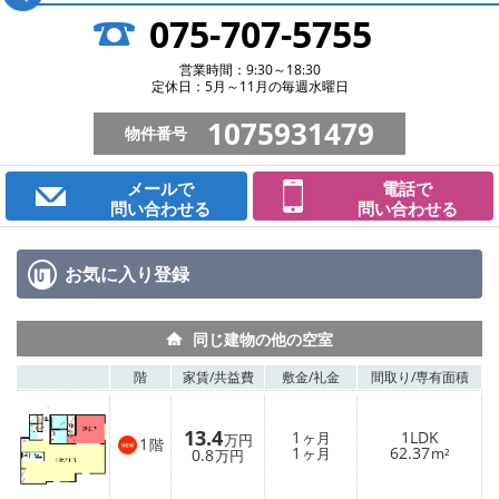
075-707-5755
営業時間：9:30～18:30
定休日：5月～11月の毎週水曜日
1075931479
物件番号
メールで
電話で
問い合わせる
問い合わせる
お気に入り
登録
同じ建物の他の空室
階
家賃/
共益費
敷金/
礼金
間取り/
専有面積
13.4
1
1LDK
ヶ月
万円
1
階
1
62.37
0.8
ヶ月
m²
万円