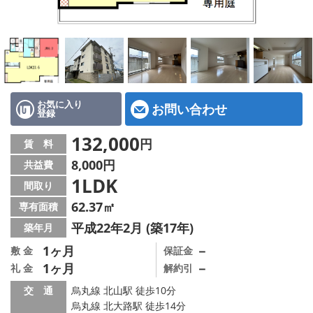
特選物件
ハウスメーカー施工特集！
路線·駅から探す
IT重説について
お気に入り
お問い合わせ
登録
スタッフ紹介
132,000
円
賃 料
8,000円
共益費
賃貸管理の北白川店
1LDK
間取り
店舗情報·アクセス
62.37㎡
専有面積
平成22年2月 (築17年)
築年月
会社概要
1ヶ月
－
敷 金
保証金
1ヶ月
－
礼 金
解約引
メールでお問い合わせ
交 通
烏丸線 北山駅 徒歩10分
烏丸線 北大路駅 徒歩14分