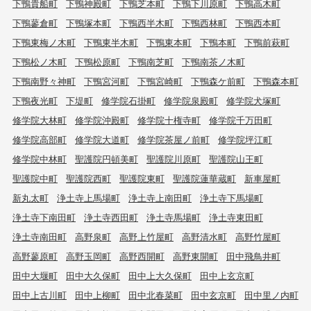
下鴨貴船町
下鴨神殿町
下鴨芝本町
下鴨下川原町
下鴨高木町
下鴨蓼倉町
下鴨塚本町
下鴨西半木町
下鴨西林町
下鴨西本町
下鴨東梅ノ木町
下鴨東半木町
下鴨東本町
下鴨本町
下鴨前萩町
下鴨松ノ木町
下鴨松原町
下鴨南芝町
下鴨南茶ノ木町
下鴨南野々神町
下鴨宮河町
下鴨宮崎町
下鴨森ケ前町
下鴨森本町
下鴨夜光町
下堤町
修学院石掛町
修学院泉殿町
修学院犬塚町
修学院大林町
修学院沖殿町
修学院十権寺町
修学院千万田町
修学院高部町
修学院大道町
修学院茶屋ノ前町
修学院坪江町
修学院中林町
聖護院円頓美町
聖護院川原町
聖護院山王町
聖護院中町
聖護院西町
聖護院東町
聖護院蓮華蔵町
新車屋町
新丸太町
浄土寺上馬場町
浄土寺上南田町
浄土寺下馬場町
浄土寺下南田町
浄土寺西田町
浄土寺馬場町
浄土寺東田町
浄土寺南田町
高野泉町
高野上竹屋町
高野清水町
高野竹屋町
高野蓼原町
高野玉岡町
高野西開町
高野東開町
田中飛鳥井町
田中大堰町
田中大久保町
田中上大久保町
田中上玄京町
田中上古川町
田中上柳町
田中北春菜町
田中玄京町
田中里ノ内町