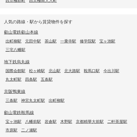
西京極郡町
西京極南大入町
人気の路線・駅から賃貸物件を探す
叡山電鉄叡山本線
出町柳駅
元田中駅
茶山駅
一乗寺駅
修学院駅
宝ヶ池駅
三宅八幡駅
地下鉄烏丸線
国際会館駅
松ヶ崎駅
北山駅
北大路駅
鞍馬口駅
今出川駅
丸太町駅
四条駅
五条駅
京阪鴨東線
三条駅
神宮丸太町駅
出町柳駅
叡山電鉄鞍馬線
宝ヶ池駅
八幡前駅
岩倉駅
木野駅
京都精華大前駅
二軒茶屋駅
市原駅
二ノ瀬駅