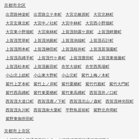
京都市北区
出雲路神楽町
出雲路立テ本町
大宮北椿原町
大宮北林町
大宮玄琢北町
大宮中ノ社町
大宮中林町
大宮西小野堀町
大宮東小野堀町
大宮南林町
上賀茂朝露ケ原町
上賀茂畔勝町
上賀茂荒草町
上賀茂池殿町
上賀茂池端町
上賀茂石計町
上賀茂岡本町
上賀茂榊田町
上賀茂桜井町
上賀茂菖蒲園町
上賀茂高縄手町
上賀茂竹ケ鼻町
上賀茂豊田町
上賀茂東後藤町
上賀茂松本町
上賀茂薮田町
衣笠大祓町
衣笠西馬場町
小山北上総町
小山東大野町
小山元町
紫竹上梅ノ木町
紫竹上芝本町
紫竹上ノ岸町
紫竹栗栖町
紫竹竹殿町
紫竹大門町
紫竹西高縄町
紫竹東栗栖町
紫竹東高縄町
西賀茂井ノ口町
西賀茂大道口町
西賀茂鹿ノ下町
西賀茂北山ノ森町
西賀茂神光院町
西賀茂丸川町
西賀茂南大栗町
平野鳥居前町
紫野北舟岡町
紫野東御所田町
京都市上京区