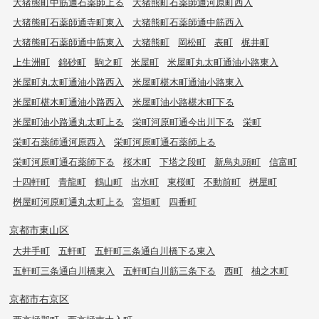
大猪熊町中筋通石薬師上る
大猪熊町石薬師通河原町西入
大猪熊町石薬師通寺町東入
大猪熊町石薬師通中筋西入
大猪熊町石薬師通中筋東入
大猪熊町
岡松町
表町
梶井町
上生洲町
錦砂町
駒之町
米屋町
米屋町丸太町通油小路東入
米屋町丸太町通油小路西入
米屋町椹木町通油小路東入
米屋町椹木町通油小路西入
米屋町油小路椹木町下る
米屋町油小路通丸太町上る
栄町河原町通今出川下る
栄町
栄町石薬師通河原西入
栄町河原町通石薬師上る
栄町河原町通石薬師下る
桜木町
下塔之段町
新烏丸頭町
信富町
十四軒町
青龍町
鶴山町
出水町
東桜町
不動前町
桝屋町
桝屋町河原町通丸太町上る
宮垣町
四番町
京都市東山区
大井手町
五軒町
五軒町三条通白川橋下る東入
五軒町三条通白川橋東入
五軒町白川筋三条下る
西町
柚之木町
京都市右京区