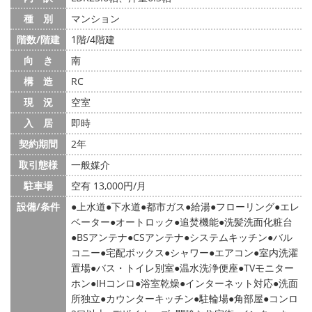
種 別
マンション
階数/階建
1階/4階建
向 き
南
構 造
RC
現 況
空室
入 居
即時
契約期間
2年
取引態様
一般媒介
駐車場
空有 13,000円/月
設備/条件
上水道
下水道
都市ガス
給湯
フローリング
エレ
ベーター
オートロック
追焚機能
洗髪洗面化粧台
BSアンテナ
CSアンテナ
システムキッチン
バル
コニー
宅配ボックス
シャワー
エアコン
室内洗濯
置場
バス・トイレ別室
温水洗浄便座
TVモニター
ホン
IHコンロ
浴室乾燥
インターネット対応
洗面
所独立
カウンターキッチン
駐輪場
角部屋
コンロ