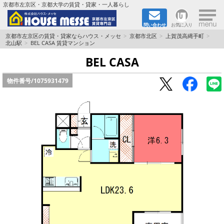
×
京都市左京区・京都大学の賃貸・貸家・一人暮らし
問い合わせ
お気に入り
TOPページ
京都市左京区の賃貸・貸家ならハウス・メッセ
京都市北区
上賀茂高縄手町
北山駅
BEL CASA 賃貸マンション
地図から検索
BEL CASA
物件番号/
1075931479
地域から検索
京都大学＆京都芸術大学生さんに
書類DL & 入居者さまへ
家族で住むならマンション？賃家？
一人暮らしの物件特集
ペット相談OKの賃貸！