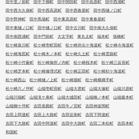
田中里ノ前町
田中下柳町
田中関田町
田中高原町
田中西浦町
田中西大久保町
田中西高原町
田中西春菜町
田中西樋ノ口町
田中野神町
田中馬場町
田中東高原町
田中東春菜町
田中東樋ノ口町
田中樋ノ口町
田中古川町
田中南大久保町
田中南西浦町
田中門前町
大文字町
東丸太町
福本町
孫橋町
松ケ崎泉川町
松ケ崎壱町田町
松ケ崎井出ケ海道町
松ケ崎今海道町
松ケ崎海尻町
松ケ崎木ノ本町
松ケ崎久土町
松ケ崎雲路町
松ケ崎小竹薮町
松ケ崎御所ノ内町
松ケ崎桜木町
松ケ崎三反長町
松ケ崎芝本町
松ケ崎修理式町
松ケ崎正田町
松ケ崎杉ケ海道町
松ケ崎西山
松ケ崎樋ノ上町
松ケ崎堀町
松ケ崎横縄手町
松ケ崎六ノ坪町
山端壱町田町
山端大君町
山端大塚町
山端川原町
山端川端町
山端滝ケ鼻町
山端大城田町
山端橋ノ本町
山端森本町
山端柳ケ坪町
吉田泉殿町
吉田牛ノ宮町
吉田神楽岡町
吉田上阿達町
吉田上大路町
吉田近衛町
吉田下阿達町
吉田下大路町
吉田中阿達町
吉田中大路町
吉田二本松町
吉田本町
和国町