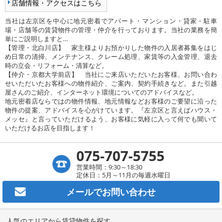
店舗情報・アクセスはこちら
当社は左京区を中心に地元密着でアパート・マンション・貸家・駐車
場・店舗等の賃貸物件の管理・仲介を行っております。当社の業務を簡
単にご説明しますと…
【管理・北白川店】 家主様よりお預かりした物件の入居者募集をはじ
め日常の清掃、メンテナンス、クレーム処理、家賃等の入金管理、退去
時の立会・リフォーム・清算など。
【仲介・京都大学前店】 当社にご来店いただいたお客様、お問い合わ
せいただいたお客様への物件紹介、ご案内、契約手続きなど。また引越
屋さんのご紹介、インターネット環境についてのアドバイスなど。
地元密着店ならではの物件情報、地元情報などお客様のご要望に沿った
物件の提案、アドバイスを心がけています。『左京区と言えばハウス・
メッセ』と言っていただけるよう、お客様に気軽に入って何でも聞いて
いただけるお店を目指します！
075-707-5755
営業時間：9:30～18:30
定休日：5月～11月の毎週水曜日
メールで
お問い合わせ
人気のエリアから賃貸物件を探す