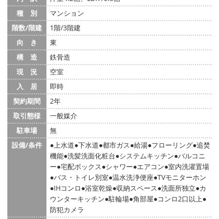
種 別
マンション
階数/階建
1階/3階建
向 き
東
構 造
鉄骨造
現 況
空室
入 居
即時
契約期間
2年
取引態様
一般媒介
駐車場
無
設備/条件
上水道
下水道
都市ガス
給湯
フローリング
追焚
機能
洗髪洗面化粧台
システムキッチン
バルコニ
ー
宅配ボックス
シャワー
エアコン
室内洗濯置場
バス・トイレ別室
温水洗浄便座
TVモニターホン
IHコンロ
浴室乾燥
収納スペース
洗面所独立
カ
ウンターキッチン
駐輪場
角部屋
コンロ2口以上
防犯カメラ