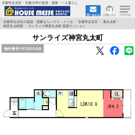
×
京都市左京区・京都大学の賃貸・貸家・一人暮らし
問い合わせ
お気に入り
TOPページ
京都市左京区の賃貸・貸家ならハウス・メッセ
京都市左京区
東丸太町
神宮丸太町駅
サンライズ神宮丸太町 賃貸マンション
地図から検索
サンライズ神宮丸太町
物件番号/
1075931438
地域から検索
京都大学＆京都芸術大学生さんに
書類DL & 入居者さまへ
家族で住むならマンション？賃家？
一人暮らしの物件特集
ペット相談OKの賃貸！