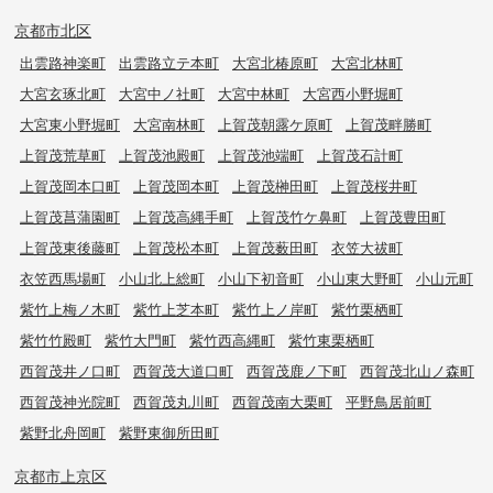
京都市北区
出雲路神楽町
出雲路立テ本町
大宮北椿原町
大宮北林町
大宮玄琢北町
大宮中ノ社町
大宮中林町
大宮西小野堀町
大宮東小野堀町
大宮南林町
上賀茂朝露ケ原町
上賀茂畔勝町
上賀茂荒草町
上賀茂池殿町
上賀茂池端町
上賀茂石計町
上賀茂岡本口町
上賀茂岡本町
上賀茂榊田町
上賀茂桜井町
上賀茂菖蒲園町
上賀茂高縄手町
上賀茂竹ケ鼻町
上賀茂豊田町
上賀茂東後藤町
上賀茂松本町
上賀茂薮田町
衣笠大祓町
衣笠西馬場町
小山北上総町
小山下初音町
小山東大野町
小山元町
紫竹上梅ノ木町
紫竹上芝本町
紫竹上ノ岸町
紫竹栗栖町
紫竹竹殿町
紫竹大門町
紫竹西高縄町
紫竹東栗栖町
西賀茂井ノ口町
西賀茂大道口町
西賀茂鹿ノ下町
西賀茂北山ノ森町
西賀茂神光院町
西賀茂丸川町
西賀茂南大栗町
平野鳥居前町
紫野北舟岡町
紫野東御所田町
京都市上京区