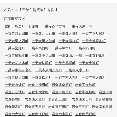
人気のエリアから賃貸物件を探す
京都市左京区
粟田口鳥居町
石原町
一乗寺赤ノ宮町
一乗寺大原田町
一乗寺河原田町
一乗寺北大丸町
一乗寺才形町
一乗寺下リ松町
一乗寺里ノ西町
一乗寺里ノ前町
一乗寺清水町
一乗寺地蔵本町
一乗寺染殿町
一乗寺高槻町
一乗寺塚本町
一乗寺築田町
一乗寺燈籠本町
一乗寺中ノ田町
一乗寺西水干町
一乗寺野田町
一乗寺花ノ木町
一乗寺払殿町
一乗寺馬場町
一乗寺東浦町
一乗寺東杉ノ宮町
一乗寺東閉川原町
一乗寺東水干町
一乗寺樋ノ口町
一乗寺松原町
一乗寺南大丸町
一乗寺宮ノ東町
一乗寺向畑町
岩倉北池田町
岩倉北桑原町
岩倉下在地町
岩倉忠在地町
岩倉中大鷺町
岩倉中河原町
岩倉中在地町
岩倉中町
岩倉長谷町
岩倉西河原町
岩倉西五田町
岩倉西宮田町
岩倉幡枝町
岩倉花園町
岩倉東五田町
岩倉東宮田町
岩倉三笠町
岩倉南池田町
岩倉南大鷺町
岩倉南河原町
岩倉南木野町
岩倉南桑原町