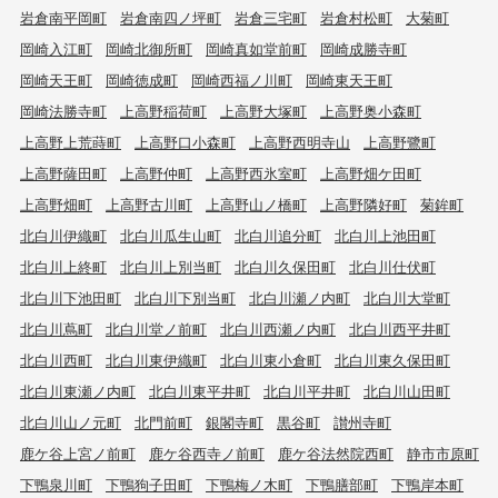
岩倉南平岡町
岩倉南四ノ坪町
岩倉三宅町
岩倉村松町
大菊町
岡崎入江町
岡崎北御所町
岡崎真如堂前町
岡崎成勝寺町
岡崎天王町
岡崎徳成町
岡崎西福ノ川町
岡崎東天王町
岡崎法勝寺町
上高野稲荷町
上高野大塚町
上高野奥小森町
上高野上荒蒔町
上高野口小森町
上高野西明寺山
上高野鷺町
上高野薩田町
上高野仲町
上高野西氷室町
上高野畑ケ田町
上高野畑町
上高野古川町
上高野山ノ橋町
上高野隣好町
菊鉾町
北白川伊織町
北白川瓜生山町
北白川追分町
北白川上池田町
北白川上終町
北白川上別当町
北白川久保田町
北白川仕伏町
北白川下池田町
北白川下別当町
北白川瀬ノ内町
北白川大堂町
北白川蔦町
北白川堂ノ前町
北白川西瀬ノ内町
北白川西平井町
北白川西町
北白川東伊織町
北白川東小倉町
北白川東久保田町
北白川東瀬ノ内町
北白川東平井町
北白川平井町
北白川山田町
北白川山ノ元町
北門前町
銀閣寺町
黒谷町
讃州寺町
鹿ケ谷上宮ノ前町
鹿ケ谷西寺ノ前町
鹿ケ谷法然院西町
静市市原町
下鴨泉川町
下鴨狗子田町
下鴨梅ノ木町
下鴨膳部町
下鴨岸本町