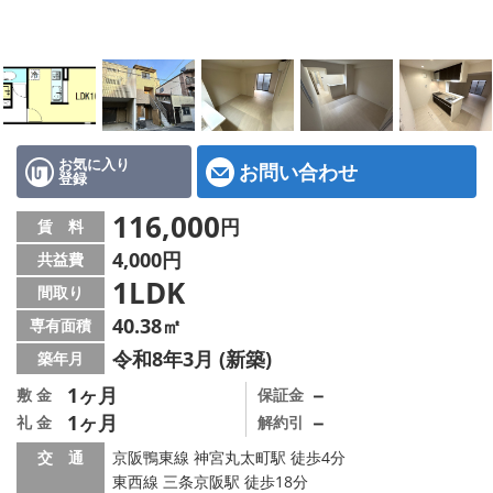
特選物件
ハウスメーカー施工特集！
路線·駅から探す
IT重説について
お気に入り
お問い合わせ
登録
スタッフ紹介
116,000
円
賃 料
4,000円
共益費
賃貸管理の北白川店
1LDK
間取り
店舗情報·アクセス
40.38㎡
専有面積
令和8年3月 (新築)
築年月
会社概要
1ヶ月
－
敷 金
保証金
1ヶ月
－
礼 金
解約引
メールでお問い合わせ
交 通
京阪鴨東線 神宮丸太町駅 徒歩4分
東西線 三条京阪駅 徒歩18分