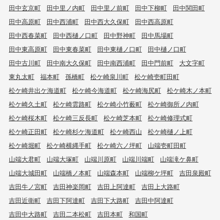
田中玄京町
田中里ノ内町
田中里ノ前町
田中下柳町
田中関田町
田中高原町
田中西浦町
田中西大久保町
田中西高原町
田中西春菜町
田中西樋ノ口町
田中野神町
田中馬場町
田中東高原町
田中東春菜町
田中東樋ノ口町
田中樋ノ口町
田中古川町
田中南大久保町
田中南西浦町
田中門前町
大文字町
東丸太町
福本町
孫橋町
松ケ崎泉川町
松ケ崎壱町田町
松ケ崎井出ケ海道町
松ケ崎今海道町
松ケ崎海尻町
松ケ崎木ノ本町
松ケ崎久土町
松ケ崎雲路町
松ケ崎小竹薮町
松ケ崎御所ノ内町
松ケ崎桜木町
松ケ崎三反長町
松ケ崎芝本町
松ケ崎修理式町
松ケ崎正田町
松ケ崎杉ケ海道町
松ケ崎西山
松ケ崎樋ノ上町
松ケ崎堀町
松ケ崎横縄手町
松ケ崎六ノ坪町
山端壱町田町
山端大君町
山端大塚町
山端川原町
山端川端町
山端滝ケ鼻町
山端大城田町
山端橋ノ本町
山端森本町
山端柳ケ坪町
吉田泉殿町
吉田牛ノ宮町
吉田神楽岡町
吉田上阿達町
吉田上大路町
吉田近衛町
吉田下阿達町
吉田下大路町
吉田中阿達町
吉田中大路町
吉田二本松町
吉田本町
和国町