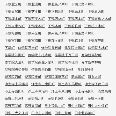
下鴨北芝町
下鴨北園町
下鴨北茶ノ木町
下鴨北野々神町
下鴨貴船町
下鴨芝本町
下鴨下川原町
下鴨高木町
下鴨蓼倉町
下鴨塚本町
下鴨西半木町
下鴨西林町
下鴨西本町
下鴨東梅ノ木町
下鴨東半木町
下鴨東本町
下鴨本町
下鴨前萩町
下鴨松ノ木町
下鴨松原町
下鴨南芝町
下鴨南茶ノ木町
下鴨南野々神町
下鴨宮河町
下鴨宮崎町
下鴨森ケ前町
下鴨森本町
下鴨夜光町
下堤町
修学院石掛町
修学院泉殿町
修学院犬塚町
修学院大林町
修学院沖殿町
修学院十権寺町
修学院千万田町
修学院高部町
修学院大道町
修学院茶屋ノ前町
修学院坪江町
修学院中林町
聖護院円頓美町
聖護院川原町
聖護院山王町
聖護院中町
聖護院西町
聖護院東町
聖護院蓮華蔵町
新車屋町
新丸太町
浄土寺上馬場町
浄土寺上南田町
浄土寺下馬場町
浄土寺下南田町
浄土寺西田町
浄土寺馬場町
浄土寺東田町
浄土寺南田町
高野泉町
高野上竹屋町
高野清水町
高野竹屋町
高野蓼原町
高野玉岡町
高野西開町
高野東開町
田中飛鳥井町
田中大堰町
田中大久保町
田中上大久保町
田中上古川町
田中上柳町
田中北春菜町