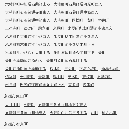
大猪熊町中筋通石薬師上る
大猪熊町石薬師通河原町西入
大猪熊町石薬師通寺町東入
大猪熊町石薬師通中筋西入
大猪熊町石薬師通中筋東入
大猪熊町
岡松町
表町
梶井町
上生洲町
錦砂町
駒之町
米屋町
米屋町丸太町通油小路東入
米屋町丸太町通油小路西入
米屋町椹木町通油小路東入
米屋町椹木町通油小路西入
米屋町油小路椹木町下る
米屋町油小路通丸太町上る
栄町河原町通今出川下る
栄町
栄町石薬師通河原西入
栄町河原町通石薬師上る
栄町河原町通石薬師下る
桜木町
三栄町
下塔之段町
新烏丸頭町
信富町
十四軒町
青龍町
鶴山町
出水町
東桜町
不動前町
桝屋町
桝屋町河原町通丸太町上る
宮垣町
四番町
京都市東山区
大井手町
五軒町
五軒町三条通白川橋下る東入
五軒町三条通白川橋東入
五軒町白川筋三条下る
西町
柚之木町
京都市右京区