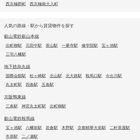
西京極郡町
西京極南大入町
人気の路線・駅から賃貸物件を探す
叡山電鉄叡山本線
出町柳駅
元田中駅
茶山駅
一乗寺駅
修学院駅
宝ヶ池駅
三宅八幡駅
地下鉄烏丸線
国際会館駅
松ヶ崎駅
北山駅
北大路駅
鞍馬口駅
今出川駅
丸太町駅
四条駅
五条駅
京阪鴨東線
三条駅
神宮丸太町駅
出町柳駅
叡山電鉄鞍馬線
宝ヶ池駅
八幡前駅
岩倉駅
木野駅
京都精華大前駅
二軒茶屋駅
市原駅
二ノ瀬駅