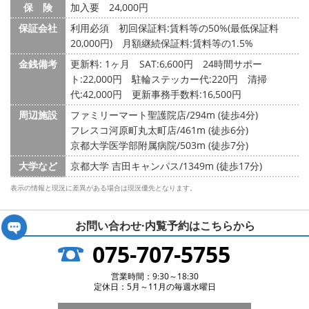
保 険
加入要 24,000円
保証会社
利用必須 初回保証料:賃料等の50%(最低保証料
20,000円) 月額継続保証料:賃料等の1.5%
金銭備考
更新料: 1ヶ月
SAT:6,600円 24時間サポー
ト:22,000円 駐輪ステッカー代:220円 清掃
代:42,000円 更新事務手数料:16,500円
周辺施設
ファミリーマート聖護院店/294m (徒歩4分)
フレスコ河原町丸太町店/461m (徒歩6分)
京都大学医学部附属病院/503m (徒歩7分)
大学など
京都大学 吉田キャンパス/1349m (徒歩17分)
表示の情報と現況に差異がある場合は現況優先となります。
お問い合わせ·内覧予約は
こちらから
075-707-5755
営業時間：9:30～18:30
定休日：5月～11月の毎週水曜日