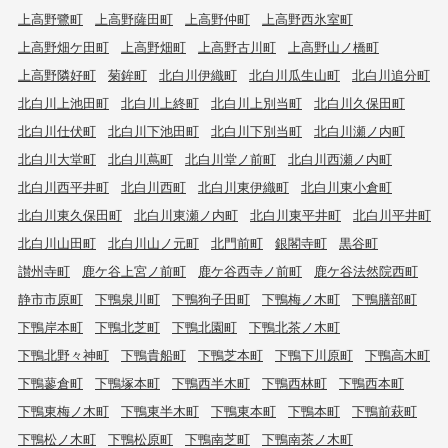
上高野鷺町
上高野薩田町
上高野仲町
上高野西氷室町
上高野畑ケ田町
上高野畑町
上高野古川町
上高野山ノ橋町
上高野隣好町
菊鉾町
北白川伊織町
北白川瓜生山町
北白川追分町
北白川上池田町
北白川上終町
北白川上別当町
北白川久保田町
北白川仕伏町
北白川下池田町
北白川下別当町
北白川瀬ノ内町
北白川大堂町
北白川蔦町
北白川堂ノ前町
北白川西瀬ノ内町
北白川西平井町
北白川西町
北白川東伊織町
北白川東小倉町
北白川東久保田町
北白川東瀬ノ内町
北白川東平井町
北白川平井町
北白川山田町
北白川山ノ元町
北門前町
銀閣寺町
黒谷町
讃州寺町
鹿ケ谷上宮ノ前町
鹿ケ谷西寺ノ前町
鹿ケ谷法然院西町
静市市原町
下鴨泉川町
下鴨狗子田町
下鴨梅ノ木町
下鴨膳部町
下鴨岸本町
下鴨北芝町
下鴨北園町
下鴨北茶ノ木町
下鴨北野々神町
下鴨貴船町
下鴨芝本町
下鴨下川原町
下鴨高木町
下鴨蓼倉町
下鴨塚本町
下鴨西半木町
下鴨西林町
下鴨西本町
下鴨東梅ノ木町
下鴨東半木町
下鴨東本町
下鴨本町
下鴨前萩町
下鴨松ノ木町
下鴨松原町
下鴨南芝町
下鴨南茶ノ木町