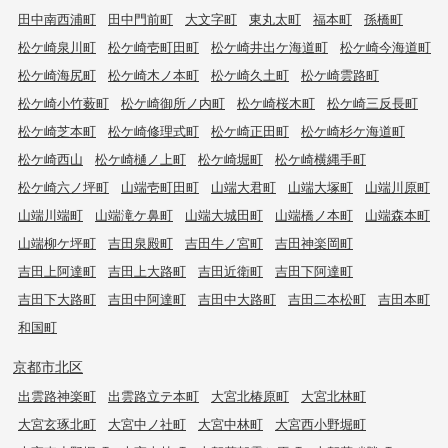
田中南西浦町
田中門前町
大文字町
東丸太町
福本町
孫橋町
松ケ崎泉川町
松ケ崎壱町田町
松ケ崎井出ケ海道町
松ケ崎今海道町
松ケ崎海尻町
松ケ崎木ノ本町
松ケ崎久土町
松ケ崎雲路町
松ケ崎小竹薮町
松ケ崎御所ノ内町
松ケ崎桜木町
松ケ崎三反長町
松ケ崎芝本町
松ケ崎修理式町
松ケ崎正田町
松ケ崎杉ケ海道町
松ケ崎西山
松ケ崎樋ノ上町
松ケ崎堀町
松ケ崎横縄手町
松ケ崎六ノ坪町
山端壱町田町
山端大君町
山端大塚町
山端川原町
山端川端町
山端滝ケ鼻町
山端大城田町
山端橋ノ本町
山端森本町
山端柳ケ坪町
吉田泉殿町
吉田牛ノ宮町
吉田神楽岡町
吉田上阿達町
吉田上大路町
吉田近衛町
吉田下阿達町
吉田下大路町
吉田中阿達町
吉田中大路町
吉田二本松町
吉田本町
和国町
京都市北区
出雲路神楽町
出雲路立テ本町
大宮北椿原町
大宮北林町
大宮玄琢北町
大宮中ノ社町
大宮中林町
大宮西小野堀町