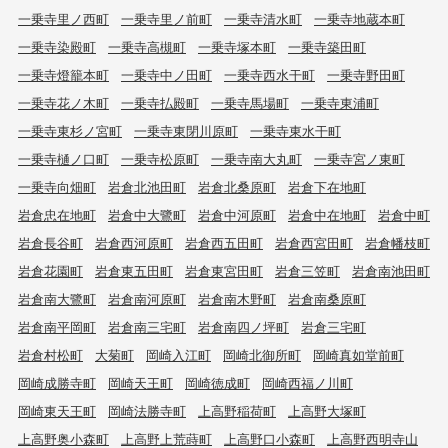
一乗寺里ノ西町
一乗寺里ノ前町
一乗寺清水町
一乗寺地蔵本町
一乗寺染殿町
一乗寺高槻町
一乗寺塚本町
一乗寺築田町
一乗寺燈籠本町
一乗寺中ノ田町
一乗寺西水干町
一乗寺野田町
一乗寺花ノ木町
一乗寺払殿町
一乗寺馬場町
一乗寺東浦町
一乗寺東杉ノ宮町
一乗寺東閉川原町
一乗寺東水干町
一乗寺樋ノ口町
一乗寺松原町
一乗寺南大丸町
一乗寺宮ノ東町
一乗寺向畑町
岩倉北池田町
岩倉北桑原町
岩倉下在地町
岩倉忠在地町
岩倉中大鷺町
岩倉中河原町
岩倉中在地町
岩倉中町
岩倉長谷町
岩倉西河原町
岩倉西五田町
岩倉西宮田町
岩倉幡枝町
岩倉花園町
岩倉東五田町
岩倉東宮田町
岩倉三笠町
岩倉南池田町
岩倉南大鷺町
岩倉南河原町
岩倉南木野町
岩倉南桑原町
岩倉南平岡町
岩倉南三宅町
岩倉南四ノ坪町
岩倉三宅町
岩倉村松町
大菊町
岡崎入江町
岡崎北御所町
岡崎真如堂前町
岡崎成勝寺町
岡崎天王町
岡崎徳成町
岡崎西福ノ川町
岡崎東天王町
岡崎法勝寺町
上高野稲荷町
上高野大塚町
上高野奥小森町
上高野上荒蒔町
上高野口小森町
上高野西明寺山