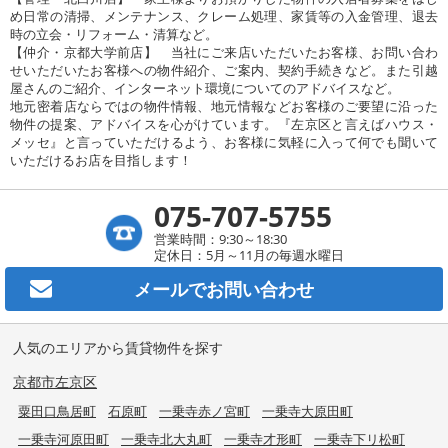
め日常の清掃、メンテナンス、クレーム処理、家賃等の入金管理、退去
時の立会・リフォーム・清算など。
【仲介・京都大学前店】 当社にご来店いただいたお客様、お問い合わ
せいただいたお客様への物件紹介、ご案内、契約手続きなど。また引越
屋さんのご紹介、インターネット環境についてのアドバイスなど。
地元密着店ならではの物件情報、地元情報などお客様のご要望に沿った
物件の提案、アドバイスを心がけています。『左京区と言えばハウス・
メッセ』と言っていただけるよう、お客様に気軽に入って何でも聞いて
いただけるお店を目指します！
075-707-5755
営業時間：9:30～18:30
定休日：5月～11月の毎週水曜日
メールで
お問い合わせ
人気のエリアから賃貸物件を探す
京都市左京区
粟田口鳥居町
石原町
一乗寺赤ノ宮町
一乗寺大原田町
一乗寺河原田町
一乗寺北大丸町
一乗寺才形町
一乗寺下リ松町