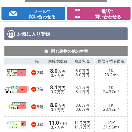
メールで
電話で
問い合わせる
問い合わせる
お気に入り
登録
同じ建物の他の空室
階
家賃/
共益費
敷金/
礼金
間取り/
専有面積
8.0
8.0
1K
万円
万円
2
階
8.0
23.2
0.7
万円
m²
万円
8.1
8.1
1K
万円
万円
3
階
8.1
24.37
0.7
万円
m²
万円
8.6
8.6
1K
万円
万円
5
階
8.6
28.12
0.7
万円
m²
万円
11.0
11.7
1DK
万円
万円
3
階
11.7
31.96
0.7
万円
m²
万円