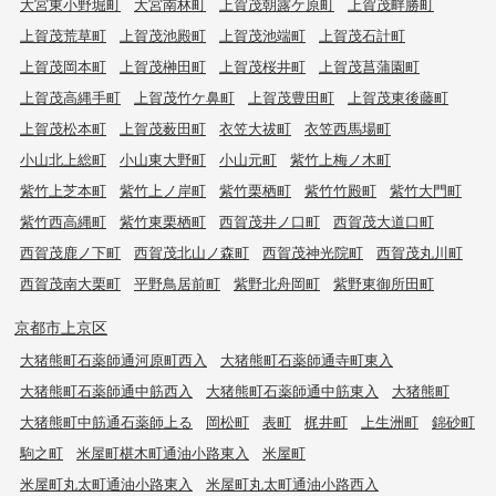
大宮東小野堀町
大宮南林町
上賀茂朝露ケ原町
上賀茂畔勝町
上賀茂荒草町
上賀茂池殿町
上賀茂池端町
上賀茂石計町
上賀茂岡本町
上賀茂榊田町
上賀茂桜井町
上賀茂菖蒲園町
上賀茂高縄手町
上賀茂竹ケ鼻町
上賀茂豊田町
上賀茂東後藤町
上賀茂松本町
上賀茂薮田町
衣笠大祓町
衣笠西馬場町
小山北上総町
小山東大野町
小山元町
紫竹上梅ノ木町
紫竹上芝本町
紫竹上ノ岸町
紫竹栗栖町
紫竹竹殿町
紫竹大門町
紫竹西高縄町
紫竹東栗栖町
西賀茂井ノ口町
西賀茂大道口町
西賀茂鹿ノ下町
西賀茂北山ノ森町
西賀茂神光院町
西賀茂丸川町
西賀茂南大栗町
平野鳥居前町
紫野北舟岡町
紫野東御所田町
京都市上京区
大猪熊町石薬師通河原町西入
大猪熊町石薬師通寺町東入
大猪熊町石薬師通中筋西入
大猪熊町石薬師通中筋東入
大猪熊町
大猪熊町中筋通石薬師上る
岡松町
表町
梶井町
上生洲町
錦砂町
駒之町
米屋町椹木町通油小路東入
米屋町
米屋町丸太町通油小路東入
米屋町丸太町通油小路西入