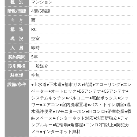
種 別
マンション
階数/階建
4階/5階建
向 き
西
構 造
RC
現 況
空室
入 居
即時
契約期間
5年
取引態様
一般媒介
駐車場
空無
設備/条件
上水道
下水道
都市ガス
給湯
フローリング
エレ
ベーター
オートロック
BSアンテナ
CSアンテナ
システムキッチン
バルコニー
宅配ボックス
シャ
ワー
エアコン
室内洗濯置場
バス・トイレ別室
温
水洗浄便座
TVモニターホン
IHコンロ
浴室乾燥
収
納スペース
インターネット対応
洗面所独立
ディ
ンプルキー
駐輪場
角部屋
コンロ2口以上
防犯カ
メラ
インターネット無料