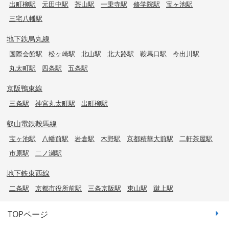
出町柳駅
元田中駅
茶山駅
一乗寺駅
修学院駅
宝ヶ池駅
三宅八幡駅
地下鉄烏丸線
国際会館駅
松ヶ崎駅
北山駅
北大路駅
鞍馬口駅
今出川駅
丸太町駅
四条駅
五条駅
京阪鴨東線
三条駅
神宮丸太町駅
出町柳駅
叡山電鉄鞍馬線
宝ヶ池駅
八幡前駅
岩倉駅
木野駅
京都精華大前駅
二軒茶屋駅
市原駅
二ノ瀬駅
地下鉄東西線
二条駅
京都市役所前駅
三条京阪駅
東山駅
蹴上駅
TOPページ