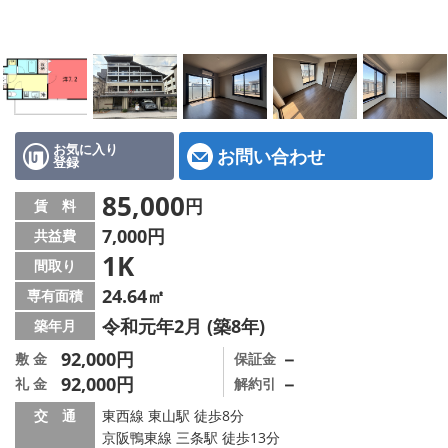
特選物件
ハウスメーカー施工特集！
路線·駅から探す
IT重説について
お気に入り
お問い合わせ
登録
スタッフ紹介
85,000
円
賃 料
7,000円
共益費
賃貸管理の北白川店
1K
間取り
店舗情報·アクセス
24.64㎡
専有面積
令和元年2月 (築8年)
築年月
会社概要
92,000円
－
敷 金
保証金
92,000円
－
礼 金
解約引
メールでお問い合わせ
交 通
東西線 東山駅 徒歩8分
京阪鴨東線 三条駅 徒歩13分