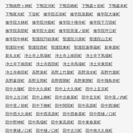
下鴨南野々神町
下鴨宮河町
下鴨宮崎町
下鴨森ケ前町
下鴨森本町
下鴨夜光町
下堤町
修学院石掛町
修学院泉殿町
修学院犬塚町
修学院大林町
修学院沖殿町
修学院十権寺町
修学院千万田町
修学院高部町
修学院大道町
修学院茶屋ノ前町
修学院坪江町
修学院中林町
聖護院円頓美町
聖護院川原町
聖護院山王町
聖護院中町
聖護院西町
聖護院東町
聖護院蓮華蔵町
新車屋町
新丸太町
浄土寺上馬場町
浄土寺上南田町
浄土寺下馬場町
浄土寺下南田町
浄土寺西田町
浄土寺馬場町
浄土寺東田町
浄土寺南田町
高野泉町
高野上竹屋町
高野清水町
高野竹屋町
高野蓼原町
高野玉岡町
高野西開町
高野東開町
田中飛鳥井町
田中大堰町
田中大久保町
田中上大久保町
田中上玄京町
田中上古川町
田中上柳町
田中北春菜町
田中玄京町
田中里ノ内町
田中里ノ前町
田中下柳町
田中関田町
田中高原町
田中西浦町
田中西大久保町
田中西高原町
田中西春菜町
田中西樋ノ口町
田中野神町
田中馬場町
田中東高原町
田中東春菜町
田中東樋ノ口町
田中樋ノ口町
田中古川町
田中南大久保町