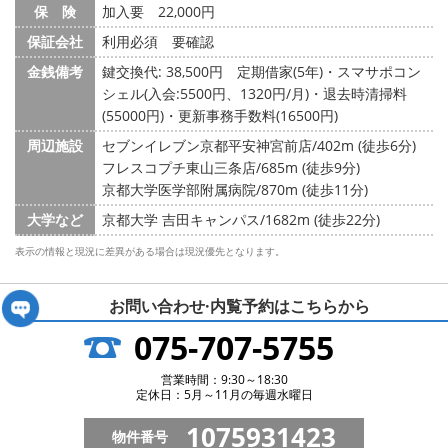
保 険
加入要 22,000円
保証会社
利用必須 要確認
金銭備考
鍵交換代: 38,500円
定期借家(5年)・スマサポコン
シェル(入会:5500円、1320円/月)・退去時清掃料
(55000円)・更新事務手数料(16500円)
周辺施設
セブンイレブン京都平安神宮前店/402m (徒歩6分)
フレスコプチ東山三条店/685m (徒歩9分)
京都大学医学部附属病院/870m (徒歩11分)
大学など
京都大学 吉田キャンパス/1682m (徒歩22分)
表示の情報と現況に差異がある場合は現況優先となります。
お問い合わせ·内覧予約は
こちらから
075-707-5755
営業時間：9:30～18:30
定休日：5月～11月の毎週水曜日
1075931423
物件番号