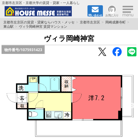
×
京都市左京区・京都大学の賃貸・貸家・一人暮らし
問い合わせ
お気に入り
TOPページ
京都市左京区の賃貸・貸家ならハウス・メッセ
京都市左京区
岡崎成勝寺町
東山駅
ヴィラ岡崎神宮 賃貸マンション
地図から検索
ヴィラ岡崎神宮
物件番号/
1075931423
地域から検索
京都大学＆京都芸術大学生さんに
書類DL & 入居者さまへ
家族で住むならマンション？賃家？
一人暮らしの物件特集
ペット相談OKの賃貸！