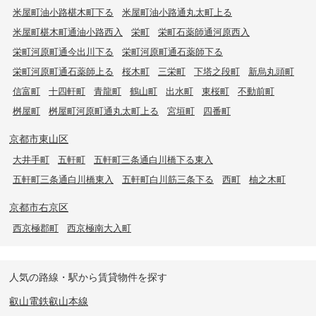
米屋町油小路椹木町下る
米屋町油小路通丸太町上る
米屋町椹木町通油小路西入
栄町
栄町石薬師通河原西入
栄町河原町通今出川下る
栄町河原町通石薬師下る
栄町河原町通石薬師上る
桜木町
三栄町
下塔之段町
新烏丸頭町
信富町
十四軒町
青龍町
鶴山町
出水町
東桜町
不動前町
桝屋町
桝屋町河原町通丸太町上る
宮垣町
四番町
京都市東山区
大井手町
五軒町
五軒町三条通白川橋下る東入
五軒町三条通白川橋東入
五軒町白川筋三条下る
西町
柚之木町
京都市右京区
西京極郡町
西京極南大入町
人気の路線・駅から賃貸物件を探す
叡山電鉄叡山本線