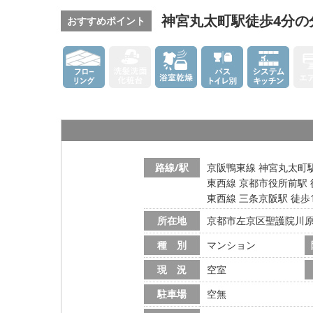
神宮丸太町駅徒歩4分の
おすすめポイント
路線/駅
京阪鴨東線 神宮丸太町駅
東西線 京都市役所前駅 
東西線 三条京阪駅 徒歩
所在地
京都市左京区聖護院川
種 別
マンション
現 況
空室
駐車場
空無