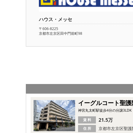
ハウス・メッセ
〒606-8225
京都市左京区田中門前町98
イーグルコート聖護
神宮丸太町駅徒歩4分の分譲3LD
21.5万
賃 料
京都市左京区聖護
住 所