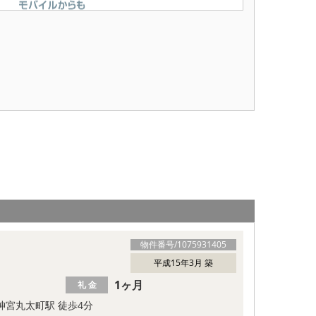
物件番号/
1075931405
平成15年3月 築
1ヶ月
礼 金
神宮丸太町駅 徒歩4分