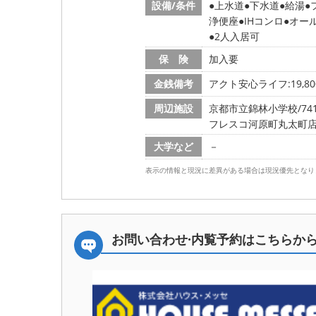
設備/条件
上水道
下水道
給湯
浄便座
IHコンロ
オー
2人入居可
保 険
加入要
金銭備考
アクト安心ライフ:19,80
周辺施設
京都市立錦林小学校/741m
フレスコ河原町丸太町店/5
大学など
－
表示の情報と現況に差異がある場合は現況優先となり
お問い合わせ·内覧予約は
こちらか