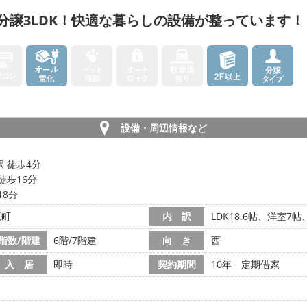
分譲3LDK！快適な暮らしの設備が整っています！
設備・周辺情報など
 徒歩4分
徒歩16分
18分
原町
内 訳
LDK18.6帖、洋室7
階数/階建
6階/7階建
向 き
西
入 居
即時
契約期間
10年 定期借家