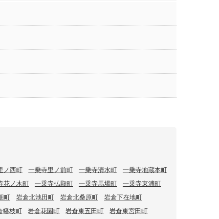
里ノ西町
一乗寺里ノ前町
一乗寺清水町
一乗寺地蔵本町
寺花ノ木町
一乗寺払殿町
一乗寺馬場町
一乗寺東浦町
畑町
岩倉北池田町
岩倉北桑原町
岩倉下在地町
倉幡枝町
岩倉花園町
岩倉東五田町
岩倉東宮田町