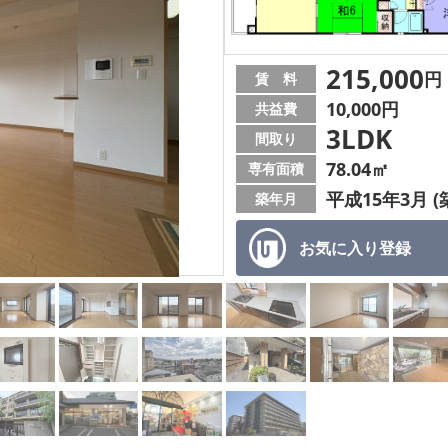
215,000
円
賃 料
10,000円
共益費
3LDK
間取り
78.04㎡
専有面積
平成15年3月 (
築年月
お気に入り
登録