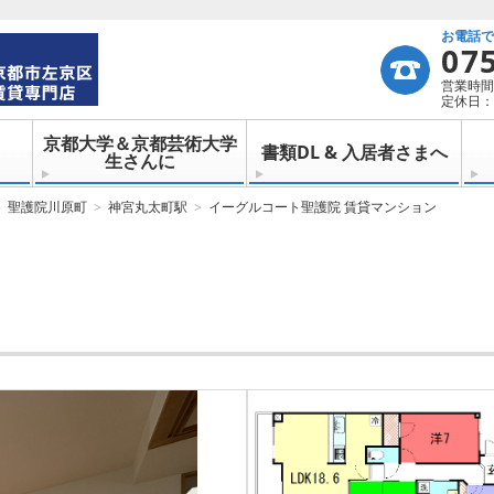
お電話
07
営業時間：
定休日：
京都大学＆京都芸術大学
書類DL & 入居者さまへ
生さんに
聖護院川原町
神宮丸太町駅
イーグルコート聖護院 賃貸マンション