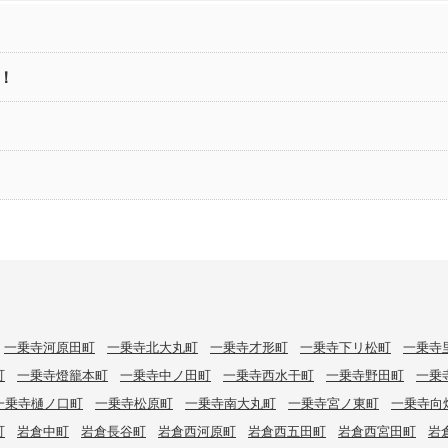
！
一乗寺河原田町
一乗寺北大丸町
一乗寺才形町
一乗寺下リ松町
一乗寺
町
一乗寺燈籠本町
一乗寺中ノ田町
一乗寺西水干町
一乗寺野田町
一乗
一乗寺樋ノ口町
一乗寺松原町
一乗寺南大丸町
一乗寺宮ノ東町
一乗寺向
町
岩倉中町
岩倉長谷町
岩倉西河原町
岩倉西五田町
岩倉西宮田町
岩