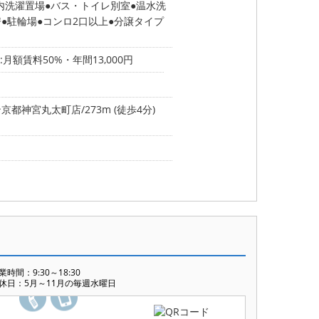
内洗濯置場
バス・トイレ別室
温水洗
房
駐輪場
コンロ2口以上
分譲タイプ
月額賃料50%・年間13,000円
都神宮丸太町店/273m (徒歩4分)
業時間：9:30～18:30
休日：5月～11月の毎週水曜日