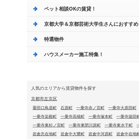
ペット相談OKの賃貸！
京都大学＆京都芸術大学生さんにおすすめ
特選物件
ハウスメーカー施工特集！
人気のエリアから賃貸物件を探す
京都市左京区
粟田口鳥居町
石原町
一乗寺赤ノ宮町
一乗寺大原田町
一乗寺染殿町
一乗寺高槻町
一乗寺塚本町
一乗寺築田
一乗寺東杉ノ宮町
一乗寺東閉川原町
一乗寺東水干町
岩倉忠在地町
岩倉中大鷺町
岩倉中河原町
岩倉中在地