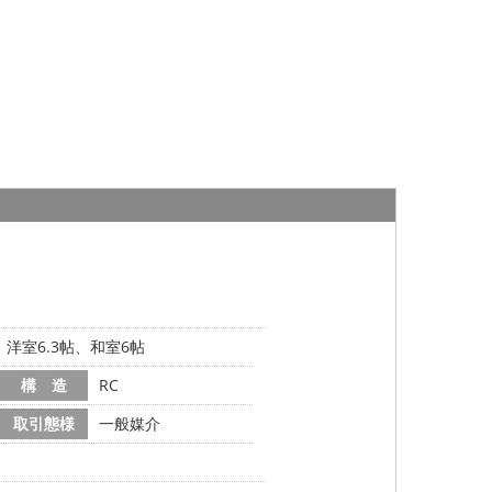
帖、洋室6.3帖、和室6帖
構 造
RC
取引態様
一般媒介