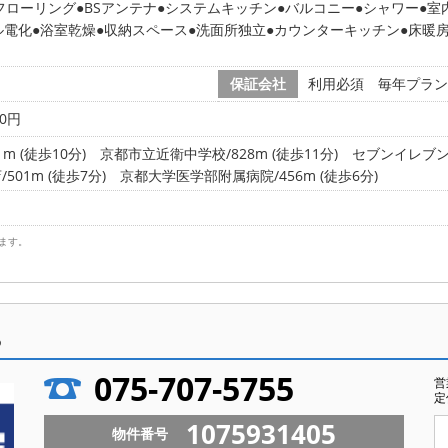
フローリング
BSアンテナ
システムキッチン
バルコニー
シャワー
室
ル電化
浴室乾燥
収納スペース
洗面所独立
カウンターキッチン
床暖
保証会社
利用必須 毎年プラン:
0円
 (徒歩10分)
京都市立近衛中学校/828m (徒歩11分)
セブンイレブン京
01m (徒歩7分)
京都大学医学部附属病院/456m (徒歩6分)
ます。
ら
075-707-5755
営
定
1075931405
物件番号