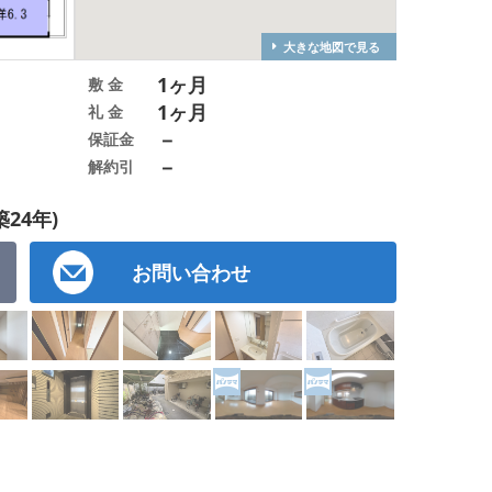
大きな地図で見る
1ヶ月
敷 金
1ヶ月
礼 金
－
保証金
－
解約引
築24年)
お問い合わせ