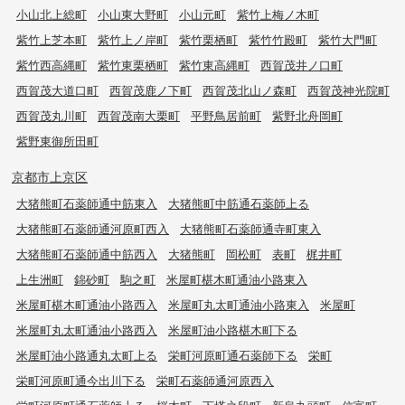
小山北上総町
小山東大野町
小山元町
紫竹上梅ノ木町
紫竹上芝本町
紫竹上ノ岸町
紫竹栗栖町
紫竹竹殿町
紫竹大門町
紫竹西高縄町
紫竹東栗栖町
紫竹東高縄町
西賀茂井ノ口町
西賀茂大道口町
西賀茂鹿ノ下町
西賀茂北山ノ森町
西賀茂神光院町
西賀茂丸川町
西賀茂南大栗町
平野鳥居前町
紫野北舟岡町
紫野東御所田町
京都市上京区
大猪熊町石薬師通中筋東入
大猪熊町中筋通石薬師上る
大猪熊町石薬師通河原町西入
大猪熊町石薬師通寺町東入
大猪熊町石薬師通中筋西入
大猪熊町
岡松町
表町
梶井町
上生洲町
錦砂町
駒之町
米屋町椹木町通油小路東入
米屋町椹木町通油小路西入
米屋町丸太町通油小路東入
米屋町
米屋町丸太町通油小路西入
米屋町油小路椹木町下る
米屋町油小路通丸太町上る
栄町河原町通石薬師下る
栄町
栄町河原町通今出川下る
栄町石薬師通河原西入