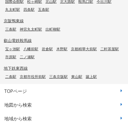
国際会館駅
松ヶ崎駅
北山駅
北大路駅
鞍馬口駅
今出川駅
丸太町駅
四条駅
五条駅
京阪鴨東線
三条駅
神宮丸太町駅
出町柳駅
叡山電鉄鞍馬線
宝ヶ池駅
八幡前駅
岩倉駅
木野駅
京都精華大前駅
二軒茶屋駅
市原駅
二ノ瀬駅
地下鉄東西線
二条駅
京都市役所前駅
三条京阪駅
東山駅
蹴上駅
TOPページ
地図から検索
地域から検索