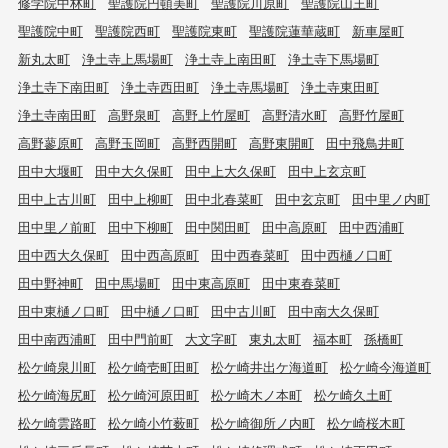
修学院中林町
聖護院円頓美町
聖護院川原町
聖護院山王町
聖護院中町
聖護院西町
聖護院東町
聖護院蓮華蔵町
新車屋町
新丸太町
浄土寺上馬場町
浄土寺上南田町
浄土寺下馬場町
浄土寺下南田町
浄土寺西田町
浄土寺馬場町
浄土寺東田町
浄土寺南田町
高野泉町
高野上竹屋町
高野清水町
高野竹屋町
高野蓼原町
高野玉岡町
高野西開町
高野東開町
田中飛鳥井町
田中大堰町
田中大久保町
田中上大久保町
田中上玄京町
田中上古川町
田中上柳町
田中北春菜町
田中玄京町
田中里ノ内町
田中里ノ前町
田中下柳町
田中関田町
田中高原町
田中西浦町
田中西大久保町
田中西高原町
田中西春菜町
田中西樋ノ口町
田中野神町
田中馬場町
田中東高原町
田中東春菜町
田中東樋ノ口町
田中樋ノ口町
田中古川町
田中南大久保町
田中南西浦町
田中門前町
大文字町
東丸太町
福本町
孫橋町
松ケ崎泉川町
松ケ崎壱町田町
松ケ崎井出ケ海道町
松ケ崎今海道町
松ケ崎海尻町
松ケ崎河原田町
松ケ崎木ノ本町
松ケ崎久土町
松ケ崎雲路町
松ケ崎小竹薮町
松ケ崎御所ノ内町
松ケ崎桜木町