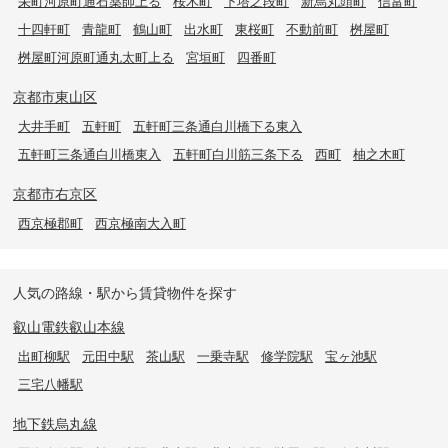
栄町河原町通石薬師上る
桜木町
下塔之段町
新烏丸頭町
信富町
十四軒町
青龍町
鶴山町
出水町
東桜町
不動前町
桝屋町
桝屋町河原町通丸太町上る
宮垣町
四番町
京都市東山区
大井手町
五軒町
五軒町三条通白川橋下る東入
五軒町三条通白川橋東入
五軒町白川筋三条下る
西町
柚之木町
京都市右京区
西京極郡町
西京極南大入町
人気の路線・駅から賃貸物件を探す
叡山電鉄叡山本線
出町柳駅
元田中駅
茶山駅
一乗寺駅
修学院駅
宝ヶ池駅
三宅八幡駅
地下鉄烏丸線