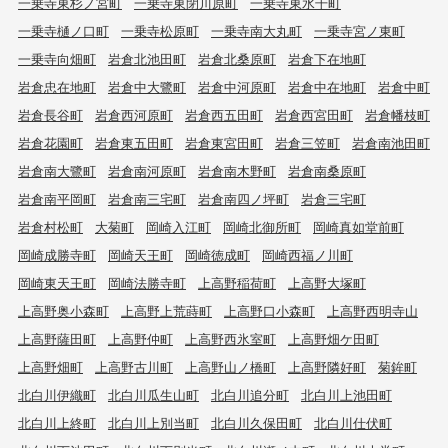
一乗寺東杉ノ宮町
一乗寺東閉川原町
一乗寺東水干町
一乗寺樋ノ口町
一乗寺松原町
一乗寺南大丸町
一乗寺宮ノ東町
一乗寺向畑町
岩倉北池田町
岩倉北桑原町
岩倉下在地町
岩倉忠在地町
岩倉中大鷺町
岩倉中河原町
岩倉中在地町
岩倉中町
岩倉長谷町
岩倉西河原町
岩倉西五田町
岩倉西宮田町
岩倉幡枝町
岩倉花園町
岩倉東五田町
岩倉東宮田町
岩倉三笠町
岩倉南池田町
岩倉南大鷺町
岩倉南河原町
岩倉南木野町
岩倉南桑原町
岩倉南平岡町
岩倉南三宅町
岩倉南四ノ坪町
岩倉三宅町
岩倉村松町
大菊町
岡崎入江町
岡崎北御所町
岡崎真如堂前町
岡崎成勝寺町
岡崎天王町
岡崎徳成町
岡崎西福ノ川町
岡崎東天王町
岡崎法勝寺町
上高野稲荷町
上高野大塚町
上高野奥小森町
上高野上荒蒔町
上高野口小森町
上高野西明寺山
上高野薩田町
上高野仲町
上高野西氷室町
上高野畑ケ田町
上高野畑町
上高野古川町
上高野山ノ橋町
上高野隣好町
菊鉾町
北白川伊織町
北白川瓜生山町
北白川追分町
北白川上池田町
北白川上終町
北白川上別当町
北白川久保田町
北白川仕伏町