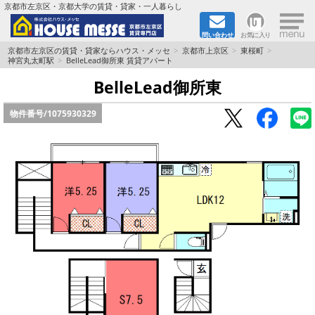
×
京都市左京区・京都大学の賃貸・貸家・一人暮らし
問い合わせ
お気に入り
TOPページ
京都市左京区の賃貸・貸家ならハウス・メッセ
京都市上京区
東桜町
神宮丸太町駅
BelleLead御所東 賃貸アパート
地図から検索
BelleLead御所東
物件番号/
1075930329
地域から検索
京都大学＆京都芸術大学生さんに
書類DL & 入居者さまへ
家族で住むならマンション？賃家？
一人暮らしの物件特集
ペット相談OKの賃貸！