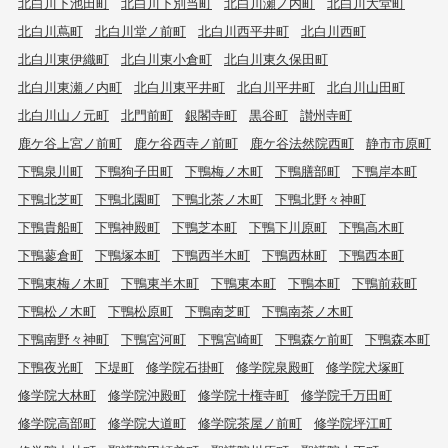
北白川下池田町
北白川下別当町
北白川瀬ノ内町
北白川大堂町
北白川蔦町
北白川堂ノ前町
北白川西平井町
北白川西町
北白川東伊織町
北白川東小倉町
北白川東久保田町
北白川東瀬ノ内町
北白川東平井町
北白川平井町
北白川山田町
北白川山ノ元町
北門前町
銀閣寺町
黒谷町
讃州寺町
鹿ケ谷上宮ノ前町
鹿ケ谷西寺ノ前町
鹿ケ谷法然院西町
静市市原町
下鴨泉川町
下鴨狗子田町
下鴨梅ノ木町
下鴨膳部町
下鴨岸本町
下鴨北芝町
下鴨北園町
下鴨北茶ノ木町
下鴨北野々神町
下鴨貴船町
下鴨神殿町
下鴨芝本町
下鴨下川原町
下鴨高木町
下鴨蓼倉町
下鴨塚本町
下鴨西半木町
下鴨西林町
下鴨西本町
下鴨東梅ノ木町
下鴨東半木町
下鴨東本町
下鴨本町
下鴨前萩町
下鴨松ノ木町
下鴨松原町
下鴨南芝町
下鴨南茶ノ木町
下鴨南野々神町
下鴨宮河町
下鴨宮崎町
下鴨森ケ前町
下鴨森本町
下鴨夜光町
下堤町
修学院石掛町
修学院泉殿町
修学院犬塚町
修学院大林町
修学院沖殿町
修学院十権寺町
修学院千万田町
修学院高部町
修学院大道町
修学院茶屋ノ前町
修学院坪江町