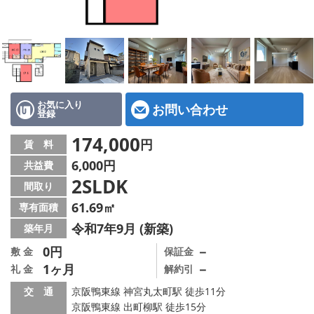
特選物件
ハウスメーカー施工特集！
路線·駅から探す
IT重説について
お気に入り
お問い合わせ
登録
スタッフ紹介
174,000
円
賃 料
6,000円
共益費
賃貸管理の北白川店
2SLDK
間取り
店舗情報·アクセス
61.69㎡
専有面積
令和7年9月 (新築)
築年月
会社概要
0円
－
敷 金
保証金
1ヶ月
－
礼 金
解約引
メールでお問い合わせ
交 通
京阪鴨東線 神宮丸太町駅 徒歩11分
京阪鴨東線 出町柳駅 徒歩15分