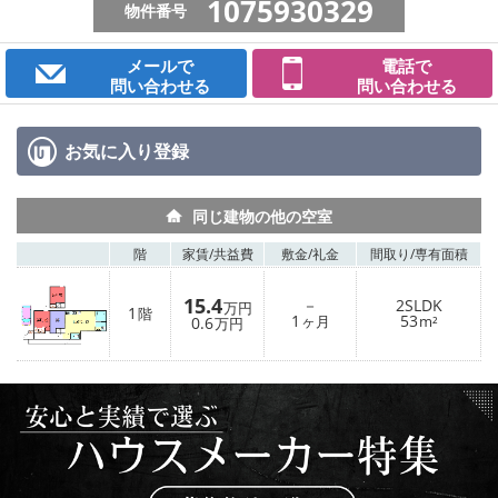
1075930329
物件番号
メールで
電話で
問い合わせる
問い合わせる
お気に入り
登録
同じ建物の他の空室
階
家賃/
共益費
敷金/
礼金
間取り/
専有面積
15.4
－
2SLDK
万円
1
階
1
53
0.6
ヶ月
m²
万円