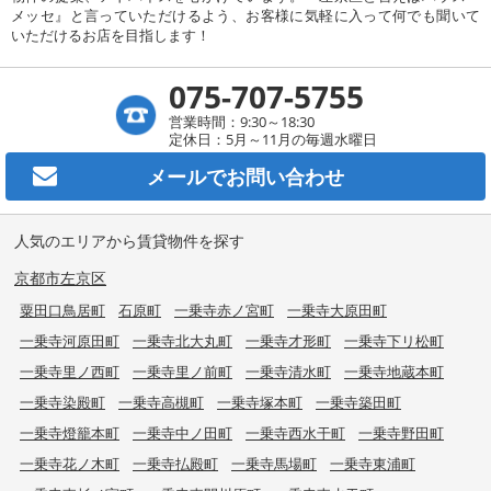
メッセ』と言っていただけるよう、お客様に気軽に入って何でも聞いて
いただけるお店を目指します！
075-707-5755
営業時間：9:30～18:30
定休日：5月～11月の毎週水曜日
メールで
お問い合わせ
人気のエリアから賃貸物件を探す
京都市左京区
粟田口鳥居町
石原町
一乗寺赤ノ宮町
一乗寺大原田町
一乗寺河原田町
一乗寺北大丸町
一乗寺才形町
一乗寺下リ松町
一乗寺里ノ西町
一乗寺里ノ前町
一乗寺清水町
一乗寺地蔵本町
一乗寺染殿町
一乗寺高槻町
一乗寺塚本町
一乗寺築田町
一乗寺燈籠本町
一乗寺中ノ田町
一乗寺西水干町
一乗寺野田町
一乗寺花ノ木町
一乗寺払殿町
一乗寺馬場町
一乗寺東浦町