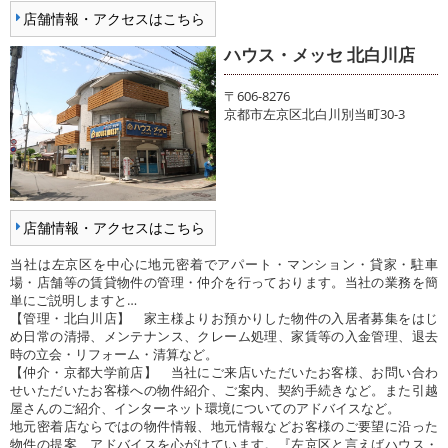
店舗情報・アクセスはこちら
ハウス・メッセ 北白川店
〒606-8276
京都市左京区北白川別当町30-3
店舗情報・アクセスはこちら
当社は左京区を中心に地元密着でアパート・マンション・貸家・駐車
場・店舗等の賃貸物件の管理・仲介を行っております。当社の業務を簡
単にご説明しますと…
【管理・北白川店】 家主様よりお預かりした物件の入居者募集をはじ
め日常の清掃、メンテナンス、クレーム処理、家賃等の入金管理、退去
時の立会・リフォーム・清算など。
【仲介・京都大学前店】 当社にご来店いただいたお客様、お問い合わ
せいただいたお客様への物件紹介、ご案内、契約手続きなど。また引越
屋さんのご紹介、インターネット環境についてのアドバイスなど。
地元密着店ならではの物件情報、地元情報などお客様のご要望に沿った
物件の提案、アドバイスを心がけています。『左京区と言えばハウス・