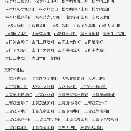
松ケ崎三反長町
松ケ崎芝本町
松ケ崎修理式町
松ケ崎正田町
松ケ崎杉ケ海道町
松ケ崎西山
松ケ崎樋ノ上町
松ケ崎堀町
松ケ崎横縄手町
松ケ崎六ノ坪町
山端壱町田町
山端大君町
山端大塚町
山端川原町
山端川端町
山端滝ケ鼻町
山端大城田町
山端橋ノ本町
山端森本町
山端柳ケ坪町
吉田泉殿町
吉田牛ノ宮町
吉田神楽岡町
吉田上阿達町
吉田上大路町
吉田近衛町
吉田下阿達町
吉田下大路町
吉田中阿達町
吉田中大路町
吉田二本松町
吉田本町
和国町
京都市北区
出雲路神楽町
出雲路立テ本町
大宮北椿原町
大宮北林町
大宮玄琢北町
大宮中ノ社町
大宮中林町
大宮西小野堀町
大宮東小野堀町
大宮南林町
上賀茂朝露ケ原町
上賀茂畔勝町
上賀茂荒草町
上賀茂池殿町
上賀茂池端町
上賀茂石計町
上賀茂岡本町
上賀茂榊田町
上賀茂桜井町
上賀茂菖蒲園町
上賀茂高縄手町
上賀茂竹ケ鼻町
上賀茂豊田町
上賀茂東後藤町
上賀茂松本町
上賀茂薮田町
衣笠大祓町
衣笠西馬場町