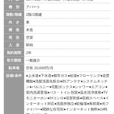
種 別
アパート
階数/階建
2階/2階建
向 き
東
構 造
木造
現 況
空室
入 居
即時
契約期間
2年
取引態様
一般媒介
駐車場
空有 20,000円/月
設備/条件
上水道
下水道
都市ガス
給湯
フローリング
追焚
機能
洗髪洗面化粧台
BSアンテナ
システムキッチ
ン
バルコニー
宅配ボックス
シャワー
エアコン
室内洗濯置場
バス・トイレ別室
温水洗浄便座
TV
モニターホン
IHコンロ
浴室乾燥
収納スペース
イ
ンターネット対応
洗面所独立
駐輪場
角部屋
光フ
ァイバー
閑静な住宅街
インターネット無料
24時