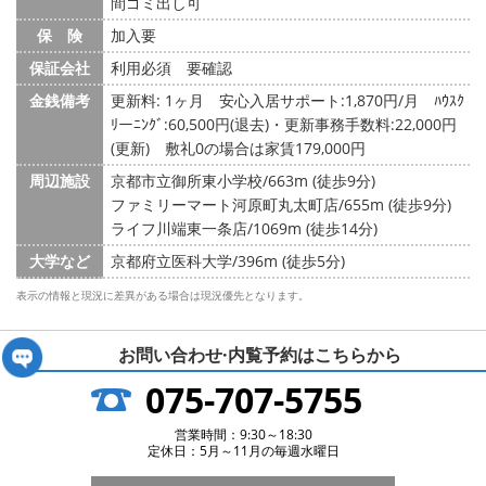
間ゴミ出し可
保 険
加入要
保証会社
利用必須 要確認
金銭備考
更新料: 1ヶ月
安心入居サポート:1,870円/月 ﾊｳｽｸ
ﾘーﾆﾝｸﾞ:60,500円(退去)・更新事務手数料:22,000円
(更新) 敷礼0の場合は家賃179,000円
周辺施設
京都市立御所東小学校/663m (徒歩9分)
ファミリーマート河原町丸太町店/655m (徒歩9分)
ライフ川端東一条店/1069m (徒歩14分)
大学など
京都府立医科大学/396m (徒歩5分)
表示の情報と現況に差異がある場合は現況優先となります。
お問い合わせ·内覧予約は
こちらから
075-707-5755
営業時間：9:30～18:30
定休日：5月～11月の毎週水曜日