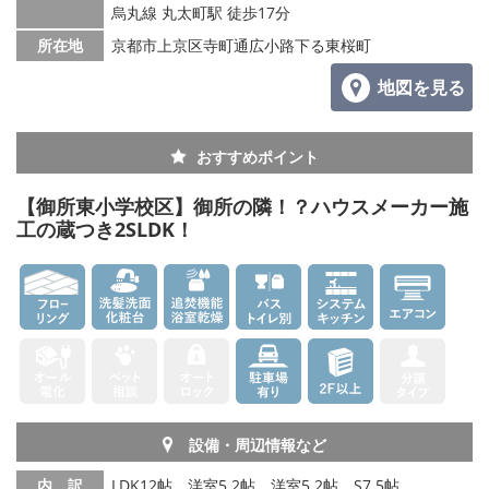
烏丸線 丸太町駅 徒歩17分
所在地
京都市上京区寺町通広小路下る東桜町
地図を見る
おすすめポイント
【御所東小学校区】御所の隣！？ハウスメーカー施
工の蔵つき2SLDK！
設備・周辺情報など
内 訳
LDK12帖、洋室5.2帖、洋室5.2帖、S7.5帖