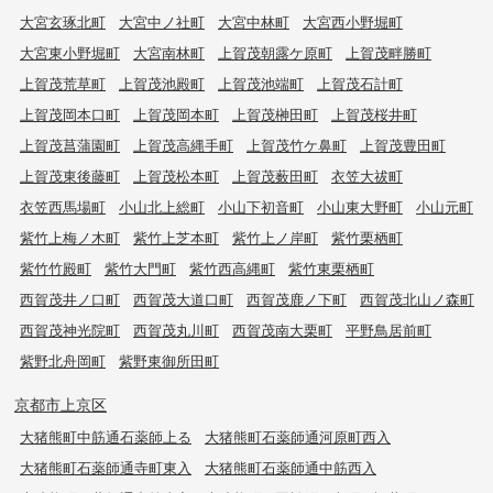
大宮玄琢北町
大宮中ノ社町
大宮中林町
大宮西小野堀町
大宮東小野堀町
大宮南林町
上賀茂朝露ケ原町
上賀茂畔勝町
上賀茂荒草町
上賀茂池殿町
上賀茂池端町
上賀茂石計町
上賀茂岡本口町
上賀茂岡本町
上賀茂榊田町
上賀茂桜井町
上賀茂菖蒲園町
上賀茂高縄手町
上賀茂竹ケ鼻町
上賀茂豊田町
上賀茂東後藤町
上賀茂松本町
上賀茂薮田町
衣笠大祓町
衣笠西馬場町
小山北上総町
小山下初音町
小山東大野町
小山元町
紫竹上梅ノ木町
紫竹上芝本町
紫竹上ノ岸町
紫竹栗栖町
紫竹竹殿町
紫竹大門町
紫竹西高縄町
紫竹東栗栖町
西賀茂井ノ口町
西賀茂大道口町
西賀茂鹿ノ下町
西賀茂北山ノ森町
西賀茂神光院町
西賀茂丸川町
西賀茂南大栗町
平野鳥居前町
紫野北舟岡町
紫野東御所田町
京都市上京区
大猪熊町中筋通石薬師上る
大猪熊町石薬師通河原町西入
大猪熊町石薬師通寺町東入
大猪熊町石薬師通中筋西入