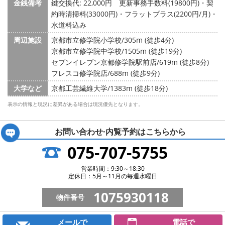
金銭備考
鍵交換代: 22,000円
更新事務手数料(19800円)・契
約時清掃料(33000円)・フラットプラス(2200円/月)・
水道料込み
周辺施設
京都市立修学院小学校/305m (徒歩4分)
京都市立修学院中学校/1505m (徒歩19分)
セブンイレブン京都修学院駅前店/619m (徒歩8分)
フレスコ修学院店/688m (徒歩9分)
大学など
京都工芸繊維大学/1383m (徒歩18分)
表示の情報と現況に差異がある場合は現況優先となります。
お問い合わせ·内覧予約は
こちらから
075-707-5755
営業時間：9:30～18:30
定休日：5月～11月の毎週水曜日
1075930118
物件番号
メールで
電話で