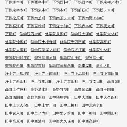
下鴨塚本町
下鴨西半木町
下鴨西林町
下鴨西本町
下鴨東梅ノ木町
下鴨東半木町
下鴨東本町
下鴨本町
下鴨前萩町
下鴨松ノ木町
下鴨松原町
下鴨南芝町
下鴨南茶ノ木町
下鴨南野々神町
下鴨宮河町
下鴨宮崎町
下鴨森ケ前町
下鴨森本町
下鴨夜光町
下堤町
修学院石掛町
修学院泉殿町
修学院犬塚町
修学院大林町
修学院沖殿町
修学院十権寺町
修学院千万田町
修学院高部町
修学院大道町
修学院茶屋ノ前町
修学院坪江町
修学院中林町
聖護院円頓美町
聖護院川原町
聖護院山王町
聖護院中町
聖護院西町
聖護院東町
聖護院蓮華蔵町
新車屋町
新丸太町
浄土寺上馬場町
浄土寺上南田町
浄土寺下馬場町
浄土寺下南田町
浄土寺西田町
浄土寺馬場町
浄土寺東田町
浄土寺南田町
高野泉町
高野上竹屋町
高野清水町
高野竹屋町
高野蓼原町
高野玉岡町
高野西開町
高野東開町
田中飛鳥井町
田中大堰町
田中大久保町
田中上大久保町
田中上古川町
田中上柳町
田中北春菜町
田中玄京町
田中里ノ内町
田中里ノ前町
田中下柳町
田中関田町
田中高原町
田中西浦町
田中西大久保町
田中西高原町