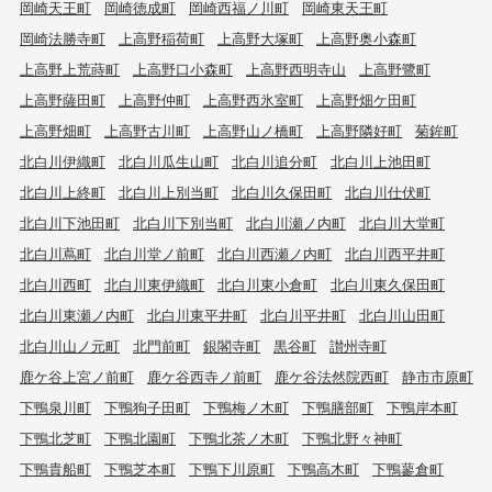
岡崎天王町
岡崎徳成町
岡崎西福ノ川町
岡崎東天王町
岡崎法勝寺町
上高野稲荷町
上高野大塚町
上高野奥小森町
上高野上荒蒔町
上高野口小森町
上高野西明寺山
上高野鷺町
上高野薩田町
上高野仲町
上高野西氷室町
上高野畑ケ田町
上高野畑町
上高野古川町
上高野山ノ橋町
上高野隣好町
菊鉾町
北白川伊織町
北白川瓜生山町
北白川追分町
北白川上池田町
北白川上終町
北白川上別当町
北白川久保田町
北白川仕伏町
北白川下池田町
北白川下別当町
北白川瀬ノ内町
北白川大堂町
北白川蔦町
北白川堂ノ前町
北白川西瀬ノ内町
北白川西平井町
北白川西町
北白川東伊織町
北白川東小倉町
北白川東久保田町
北白川東瀬ノ内町
北白川東平井町
北白川平井町
北白川山田町
北白川山ノ元町
北門前町
銀閣寺町
黒谷町
讃州寺町
鹿ケ谷上宮ノ前町
鹿ケ谷西寺ノ前町
鹿ケ谷法然院西町
静市市原町
下鴨泉川町
下鴨狗子田町
下鴨梅ノ木町
下鴨膳部町
下鴨岸本町
下鴨北芝町
下鴨北園町
下鴨北茶ノ木町
下鴨北野々神町
下鴨貴船町
下鴨芝本町
下鴨下川原町
下鴨高木町
下鴨蓼倉町