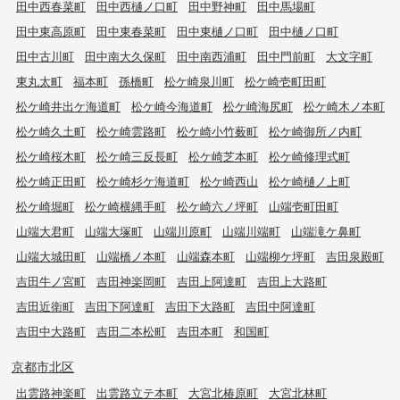
田中西春菜町
田中西樋ノ口町
田中野神町
田中馬場町
田中東高原町
田中東春菜町
田中東樋ノ口町
田中樋ノ口町
田中古川町
田中南大久保町
田中南西浦町
田中門前町
大文字町
東丸太町
福本町
孫橋町
松ケ崎泉川町
松ケ崎壱町田町
松ケ崎井出ケ海道町
松ケ崎今海道町
松ケ崎海尻町
松ケ崎木ノ本町
松ケ崎久土町
松ケ崎雲路町
松ケ崎小竹薮町
松ケ崎御所ノ内町
松ケ崎桜木町
松ケ崎三反長町
松ケ崎芝本町
松ケ崎修理式町
松ケ崎正田町
松ケ崎杉ケ海道町
松ケ崎西山
松ケ崎樋ノ上町
松ケ崎堀町
松ケ崎横縄手町
松ケ崎六ノ坪町
山端壱町田町
山端大君町
山端大塚町
山端川原町
山端川端町
山端滝ケ鼻町
山端大城田町
山端橋ノ本町
山端森本町
山端柳ケ坪町
吉田泉殿町
吉田牛ノ宮町
吉田神楽岡町
吉田上阿達町
吉田上大路町
吉田近衛町
吉田下阿達町
吉田下大路町
吉田中阿達町
吉田中大路町
吉田二本松町
吉田本町
和国町
京都市北区
出雲路神楽町
出雲路立テ本町
大宮北椿原町
大宮北林町