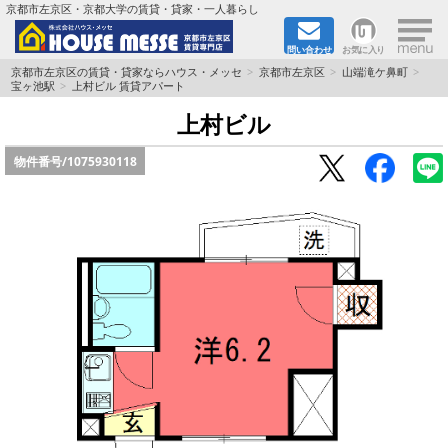
×
京都市左京区・京都大学の賃貸・貸家・一人暮らし
問い合わせ
お気に入り
TOPページ
京都市左京区の賃貸・貸家ならハウス・メッセ
京都市左京区
山端滝ケ鼻町
宝ヶ池駅
上村ビル 賃貸アパート
地図から検索
上村ビル
物件番号/
1075930118
地域から検索
京都大学＆京都芸術大学生さんに
書類DL & 入居者さまへ
家族で住むならマンション？賃家？
一人暮らしの物件特集
ペット相談OKの賃貸！