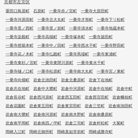
京都市左京区
粟田口鳥居町
石原町
一乗寺赤ノ宮町
一乗寺大原田町
一乗寺河原田町
一乗寺北大丸町
一乗寺才形町
一乗寺下リ松町
一乗寺里ノ西町
一乗寺里ノ前町
一乗寺清水町
一乗寺地蔵本町
一乗寺染殿町
一乗寺高槻町
一乗寺塚本町
一乗寺築田町
一乗寺燈籠本町
一乗寺中ノ田町
一乗寺西水干町
一乗寺野田町
一乗寺花ノ木町
一乗寺払殿町
一乗寺馬場町
一乗寺東浦町
一乗寺東杉ノ宮町
一乗寺東閉川原町
一乗寺東水干町
一乗寺樋ノ口町
一乗寺松原町
一乗寺南大丸町
一乗寺宮ノ東町
一乗寺向畑町
岩倉北池田町
岩倉北桑原町
岩倉下在地町
岩倉忠在地町
岩倉中大鷺町
岩倉中河原町
岩倉中在地町
岩倉中町
岩倉長谷町
岩倉西河原町
岩倉西五田町
岩倉西宮田町
岩倉幡枝町
岩倉花園町
岩倉東五田町
岩倉東宮田町
岩倉三笠町
岩倉南池田町
岩倉南大鷺町
岩倉南河原町
岩倉南木野町
岩倉南桑原町
岩倉南平岡町
岩倉南四ノ坪町
岩倉三宅町
岩倉村松町
大菊町
岡崎入江町
岡崎北御所町
岡崎真如堂前町
岡崎成勝寺町