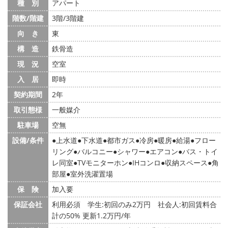
種 別
アパート
階数/階建
3階/3階建
向 き
東
構 造
鉄骨造
現 況
空室
入 居
即時
契約期間
2年
取引態様
一般媒介
駐車場
空無
設備/条件
上水道
下水道
都市ガス
冷房
暖房
給湯
フロー
リング
バルコニー
シャワー
エアコン
バス・トイ
レ同室
TVモニターホン
IHコンロ
収納スペース
角
部屋
室外洗濯置場
保 険
加入要
保証会社
利用必須 学生:初回のみ2万円 社会人:初回賃料合
計の50% 更新1.2万円/年