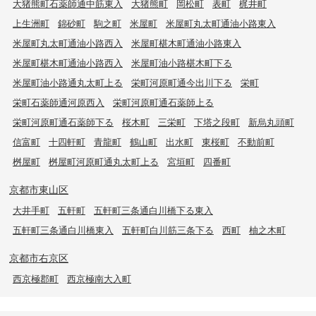
大猪熊町石薬師通中筋東入
大猪熊町
岡松町
表町
梶井町
上生洲町
錦砂町
駒之町
米屋町
米屋町丸太町通油小路東入
米屋町丸太町通油小路西入
米屋町椹木町通油小路東入
米屋町椹木町通油小路西入
米屋町油小路椹木町下る
米屋町油小路通丸太町上る
栄町河原町通今出川下る
栄町
栄町石薬師通河原西入
栄町河原町通石薬師上る
栄町河原町通石薬師下る
桜木町
三栄町
下塔之段町
新烏丸頭町
信富町
十四軒町
青龍町
鶴山町
出水町
東桜町
不動前町
桝屋町
桝屋町河原町通丸太町上る
宮垣町
四番町
京都市東山区
大井手町
五軒町
五軒町三条通白川橋下る東入
五軒町三条通白川橋東入
五軒町白川筋三条下る
西町
柚之木町
京都市右京区
西京極郡町
西京極南大入町