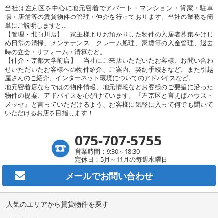
当社は左京区を中心に地元密着でアパート・マンション・貸家・駐車
場・店舗等の賃貸物件の管理・仲介を行っております。当社の業務を簡
単にご説明しますと…
【管理・北白川店】 家主様よりお預かりした物件の入居者募集をはじ
め日常の清掃、メンテナンス、クレーム処理、家賃等の入金管理、退去
時の立会・リフォーム・清算など。
【仲介・京都大学前店】 当社にご来店いただいたお客様、お問い合わ
せいただいたお客様への物件紹介、ご案内、契約手続きなど。また引越
屋さんのご紹介、インターネット環境についてのアドバイスなど。
地元密着店ならではの物件情報、地元情報などお客様のご要望に沿った
物件の提案、アドバイスを心がけています。『左京区と言えばハウス・
メッセ』と言っていただけるよう、お客様に気軽に入って何でも聞いて
いただけるお店を目指します！
075-707-5755
営業時間：9:30～18:30
定休日：5月～11月の毎週水曜日
メールで
お問い合わせ
人気のエリアから賃貸物件を探す