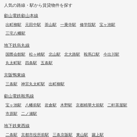
人気の路線・駅から賃貸物件を探す
叡山電鉄叡山本線
出町柳駅
元田中駅
茶山駅
一乗寺駅
修学院駅
宝ヶ池駅
三宅八幡駅
地下鉄烏丸線
国際会館駅
松ヶ崎駅
北山駅
北大路駅
鞍馬口駅
今出川駅
丸太町駅
四条駅
五条駅
京阪鴨東線
三条駅
神宮丸太町駅
出町柳駅
叡山電鉄鞍馬線
宝ヶ池駅
八幡前駅
岩倉駅
木野駅
京都精華大前駅
二軒茶屋駅
市原駅
二ノ瀬駅
地下鉄東西線
二条駅
京都市役所前駅
三条京阪駅
東山駅
蹴上駅