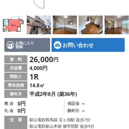
特選物件
ハウスメーカー施工特集！
路線·駅から探す
IT重説について
お気に入り
お問い合わせ
登録
スタッフ紹介
26,000
円
賃 料
4,000円
共益費
賃貸管理の北白川店
1R
間取り
店舗情報·アクセス
14.8㎡
専有面積
平成2年8月 (築36年)
築年月
会社概要
0円
－
敷 金
保証金
0円
－
礼 金
解約引
メールでお問い合わせ
交 通
叡山電鉄鞍馬線 宝ヶ池駅 徒歩7分
叡山電鉄叡山本線 修学院駅 徒歩9分