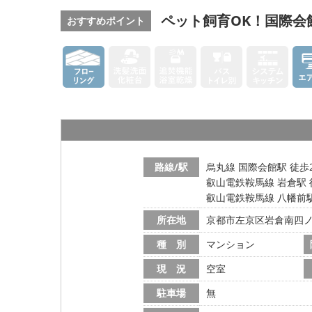
ペット飼育OK！国際会
おすすめポイント
路線/駅
烏丸線 国際会館駅 徒歩
叡山電鉄鞍馬線 岩倉駅 
叡山電鉄鞍馬線 八幡前駅
所在地
京都市左京区岩倉南四
種 別
マンション
現 況
空室
駐車場
無