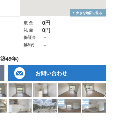
大きな地図で見る
0円
敷 金
0円
礼 金
－
保証金
－
解約引
(築49年)
お問い合わせ