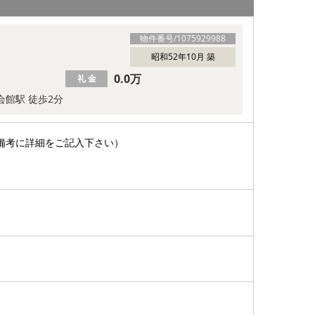
物件番号/
1075929988
昭和52年10月 築
0.0万
礼 金
会館駅 徒歩2分
備考に詳細をご記入下さい）