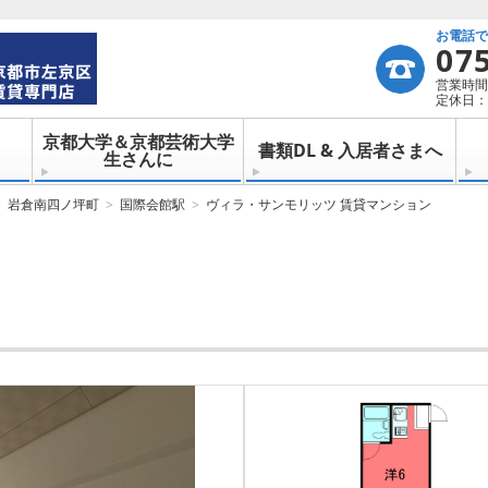
お電話
07
営業時間：
定休日：
京都大学＆京都芸術大学
書類DL & 入居者さまへ
生さんに
岩倉南四ノ坪町
国際会館駅
ヴィラ・サンモリッツ 賃貸マンション