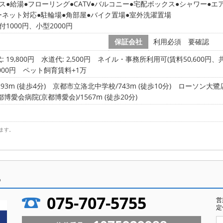
ス
給湯
フローリング
CATV
バルコニー
宅配ボックス
シャワー
エ
ーネット対応
駐輪場
角部屋
バイク置場
室外洗濯置場
1000円、小型2000円
保証会社
利用必須 要確認
 19,800円
水道代: 2,500円
ネイル・事務所利用可(賃料50,600円、共
000円 ペット飼育賃料+1万
3m (徒歩4分)
京都市立洛北中学校/743m (徒歩10分)
ローソン大鷺店/
都博愛会病院(京都博愛会)/1567m (徒歩20分)
ます。
ら
075-707-5755
営
定