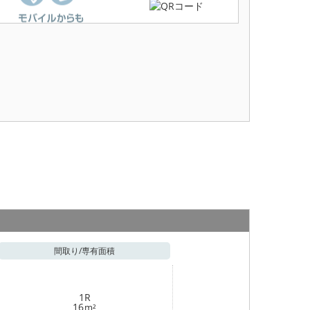
間取り/
専有面積
1R
16
m²