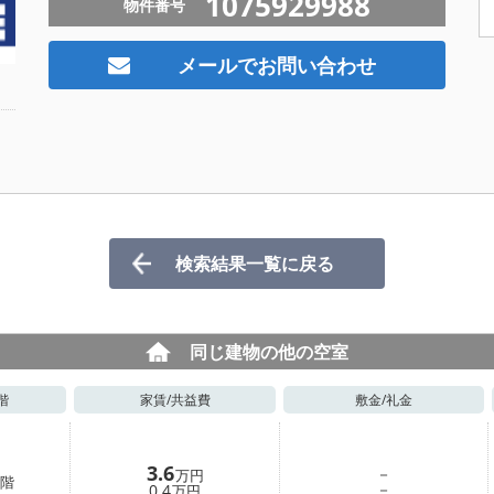
1075929988
物件番号
メールでお問い合わせ
検索結果一覧に戻る
同じ建物の他の空室
階
家賃/
共益費
敷金/
礼金
3.6
－
万円
階
－
0.4
万円