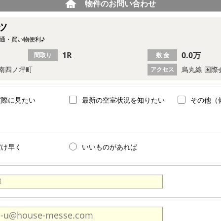
物件のお問い合わせ
ツ
通・買い物便利♪
1R
0.0万
間取り
敷 金
南四ノ坪町
烏丸線 国際
アクセス
実際に見たい
最新の空室状況を知りたい
その他（
だけ早く
いいものがあれば