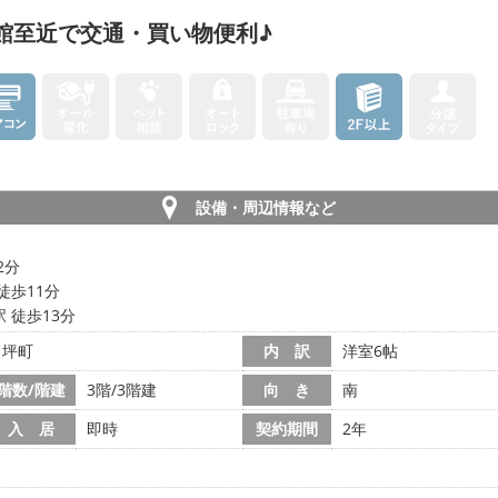
館至近で交通・買い物便利♪
設備・周辺情報など
2分
徒歩11分
 徒歩13分
ノ坪町
内 訳
洋室6帖
階数/階建
3階/3階建
向 き
南
入 居
即時
契約期間
2年