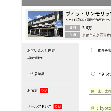
ヴィラ・サンモリッ
ペット飼育OK！国際会館至近で交
3.6万
賃 料
京都市左京区岩倉
住 所
お問い合わせ内容
物件を
※複数選択可
ご入居時期
できる
お名前
必 須
メールアドレス
必 須