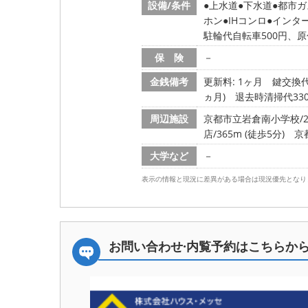
設備/条件
上水道
下水道
都市ガ
ホン
IHコンロ
インタ
駐輪代自転車500円、原付
保 険
－
金銭備考
更新料: 1ヶ月
鍵交換代:
ヵ月) 退去時清掃代33
周辺施設
京都市立岩倉南小学校/29
店/365m (徒歩5分)
京
大学など
－
表示の情報と現況に差異がある場合は現況優先となり
お問い合わせ·内覧予約は
こちらか