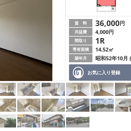
36,000
円
賃 料
4,000円
共益費
1R
間取り
14.52㎡
専有面積
昭和52年10月 
築年月
お気に入り
登録