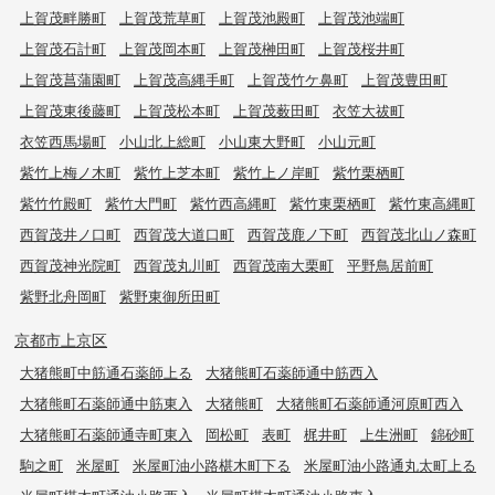
上賀茂畔勝町
上賀茂荒草町
上賀茂池殿町
上賀茂池端町
上賀茂石計町
上賀茂岡本町
上賀茂榊田町
上賀茂桜井町
上賀茂菖蒲園町
上賀茂高縄手町
上賀茂竹ケ鼻町
上賀茂豊田町
上賀茂東後藤町
上賀茂松本町
上賀茂薮田町
衣笠大祓町
衣笠西馬場町
小山北上総町
小山東大野町
小山元町
紫竹上梅ノ木町
紫竹上芝本町
紫竹上ノ岸町
紫竹栗栖町
紫竹竹殿町
紫竹大門町
紫竹西高縄町
紫竹東栗栖町
紫竹東高縄町
西賀茂井ノ口町
西賀茂大道口町
西賀茂鹿ノ下町
西賀茂北山ノ森町
西賀茂神光院町
西賀茂丸川町
西賀茂南大栗町
平野鳥居前町
紫野北舟岡町
紫野東御所田町
京都市上京区
大猪熊町中筋通石薬師上る
大猪熊町石薬師通中筋西入
大猪熊町石薬師通中筋東入
大猪熊町
大猪熊町石薬師通河原町西入
大猪熊町石薬師通寺町東入
岡松町
表町
梶井町
上生洲町
錦砂町
駒之町
米屋町
米屋町油小路椹木町下る
米屋町油小路通丸太町上る