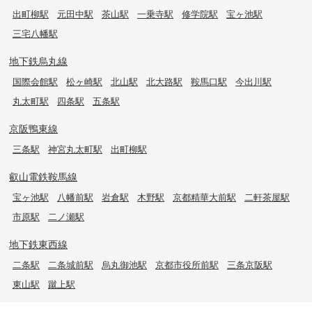
出町柳駅
元田中駅
茶山駅
一乗寺駅
修学院駅
宝ヶ池駅
三宅八幡駅
地下鉄烏丸線
国際会館駅
松ヶ崎駅
北山駅
北大路駅
鞍馬口駅
今出川駅
丸太町駅
四条駅
五条駅
京阪鴨東線
三条駅
神宮丸太町駅
出町柳駅
叡山電鉄鞍馬線
宝ヶ池駅
八幡前駅
岩倉駅
木野駅
京都精華大前駅
二軒茶屋駅
市原駅
二ノ瀬駅
地下鉄東西線
二条駅
二条城前駅
烏丸御池駅
京都市役所前駅
三条京阪駅
東山駅
蹴上駅