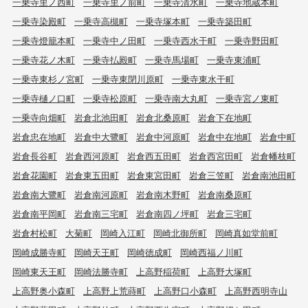
一乗寺里ノ西町
一乗寺里ノ前町
一乗寺清水町
一乗寺地蔵本町
一乗寺染殿町
一乗寺高槻町
一乗寺塚本町
一乗寺築田町
一乗寺燈籠本町
一乗寺中ノ田町
一乗寺西水干町
一乗寺野田町
一乗寺花ノ木町
一乗寺払殿町
一乗寺馬場町
一乗寺東浦町
一乗寺東杉ノ宮町
一乗寺東閉川原町
一乗寺東水干町
一乗寺樋ノ口町
一乗寺松原町
一乗寺南大丸町
一乗寺宮ノ東町
一乗寺向畑町
岩倉北池田町
岩倉北桑原町
岩倉下在地町
岩倉忠在地町
岩倉中大鷺町
岩倉中河原町
岩倉中在地町
岩倉中町
岩倉長谷町
岩倉西河原町
岩倉西五田町
岩倉西宮田町
岩倉幡枝町
岩倉花園町
岩倉東五田町
岩倉東宮田町
岩倉三笠町
岩倉南池田町
岩倉南大鷺町
岩倉南河原町
岩倉南木野町
岩倉南桑原町
岩倉南平岡町
岩倉南三宅町
岩倉南四ノ坪町
岩倉三宅町
岩倉村松町
大菊町
岡崎入江町
岡崎北御所町
岡崎真如堂前町
岡崎成勝寺町
岡崎天王町
岡崎徳成町
岡崎西福ノ川町
岡崎東天王町
岡崎法勝寺町
上高野稲荷町
上高野大塚町
上高野奥小森町
上高野上荒蒔町
上高野口小森町
上高野西明寺山