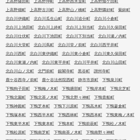
上高野薩田町
上高野仲町
上高野西氷室町
上高野畑ケ田町
上高野畑町
上高野古川町
上高野山ノ橋町
上高野隣好町
菊鉾町
北白川伊織町
北白川瓜生山町
北白川追分町
北白川小倉町
北白川上池田町
北白川上終町
北白川上別当町
北白川久保田町
北白川仕伏町
北白川下池田町
北白川下別当町
北白川瀬ノ内町
北白川大堂町
北白川蔦町
北白川堂ノ前町
北白川西平井町
北白川西町
北白川東伊織町
北白川東小倉町
北白川東久保田町
北白川東瀬ノ内町
北白川東平井町
北白川平井町
北白川山田町
北白川山ノ元町
北門前町
銀閣寺町
黒谷町
讃州寺町
鹿ケ谷西寺ノ前町
鹿ケ谷法然院西町
静市市原町
下鴨泉川町
下鴨狗子田町
下鴨梅ノ木町
下鴨膳部町
下鴨岸本町
下鴨北芝町
下鴨北園町
下鴨北茶ノ木町
下鴨北野々神町
下鴨貴船町
下鴨神殿町
下鴨芝本町
下鴨下川原町
下鴨高木町
下鴨蓼倉町
下鴨塚本町
下鴨西半木町
下鴨西林町
下鴨西本町
下鴨東梅ノ木町
下鴨東半木町
下鴨東本町
下鴨本町
下鴨前萩町
下鴨松ノ木町
下鴨松原町
下鴨南芝町
下鴨南茶ノ木町
下鴨南野々神町