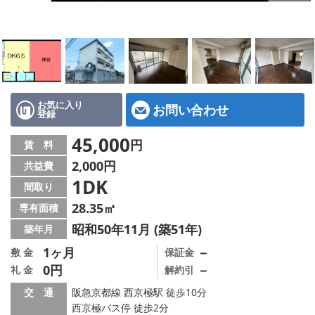
特選物件
ハウスメーカー施工特集！
路線·駅から探す
IT重説について
お気に入り
お問い合わせ
登録
スタッフ紹介
45,000
円
賃 料
2,000円
共益費
賃貸管理の北白川店
1DK
間取り
店舗情報·アクセス
28.35㎡
専有面積
昭和50年11月 (築51年)
築年月
会社概要
1ヶ月
－
敷 金
保証金
0円
－
礼 金
解約引
メールでお問い合わせ
交 通
阪急京都線 西京極駅 徒歩10分
西京極バス停 徒歩2分