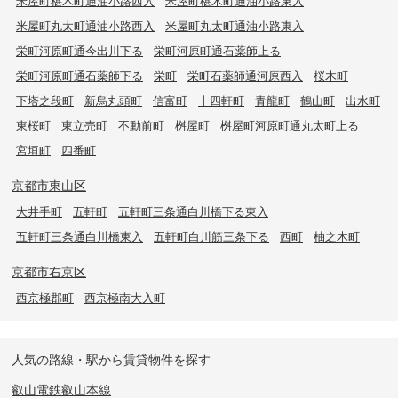
米屋町椹木町通油小路西入
米屋町椹木町通油小路東入
米屋町丸太町通油小路西入
米屋町丸太町通油小路東入
栄町河原町通今出川下る
栄町河原町通石薬師上る
栄町河原町通石薬師下る
栄町
栄町石薬師通河原西入
桜木町
下塔之段町
新烏丸頭町
信富町
十四軒町
青龍町
鶴山町
出水町
東桜町
東立売町
不動前町
桝屋町
桝屋町河原町通丸太町上る
宮垣町
四番町
京都市東山区
大井手町
五軒町
五軒町三条通白川橋下る東入
五軒町三条通白川橋東入
五軒町白川筋三条下る
西町
柚之木町
京都市右京区
西京極郡町
西京極南大入町
人気の路線・駅から賃貸物件を探す
叡山電鉄叡山本線