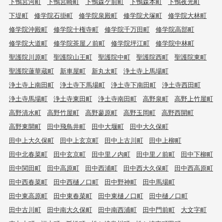
下鴨宮河町
下鴨宮崎町
下鴨森ケ前町
下鴨森本町
下鴨夜光町
下堤町
修学院石掛町
修学院泉殿町
修学院犬塚町
修学院大林町
修学院沖殿町
修学院十権寺町
修学院千万田町
修学院高部町
修学院大道町
修学院茶屋ノ前町
修学院坪江町
修学院中林町
聖護院川原町
聖護院山王町
聖護院中町
聖護院西町
聖護院東町
聖護院蓮華蔵町
新車屋町
新丸太町
浄土寺上馬場町
浄土寺上南田町
浄土寺下馬場町
浄土寺下南田町
浄土寺西田町
浄土寺馬場町
浄土寺東田町
浄土寺南田町
高野泉町
高野上竹屋町
高野清水町
高野竹屋町
高野蓼原町
高野玉岡町
高野西開町
高野東開町
田中飛鳥井町
田中大堰町
田中大久保町
田中上大久保町
田中上玄京町
田中上古川町
田中上柳町
田中北春菜町
田中玄京町
田中里ノ内町
田中里ノ前町
田中下柳町
田中関田町
田中高原町
田中西浦町
田中西大久保町
田中西高原町
田中西春菜町
田中西樋ノ口町
田中野神町
田中馬場町
田中東高原町
田中東春菜町
田中東樋ノ口町
田中樋ノ口町
田中古川町
田中南大久保町
田中南西浦町
田中門前町
大文字町