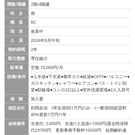
階数/階建
2階/4階建
向 き
南
構 造
RC
現 況
改装中
入 居
2026年8月中旬
契約期間
2年
取引態様
専任媒介
駐車場
空無 10,000円/月
設備/条件
上水道
下水道
都市ガス
給湯
CATV
バルコニー
ガスキッチン
シャワー
エアコン
バス・トイレ別
室
駐輪場
コンロ2口以上
室外洗濯置場
2人入居可
保 険
加入要
保証会社
利用必須 (学生)初回1万円のみ・(一般)初回総賃料
40%更新1万円/1年
金銭備考
水道代: 2,000円
水道(1人追加+1000円)退去時清掃
代29700円 更新事務手数料16500円 短期解約違