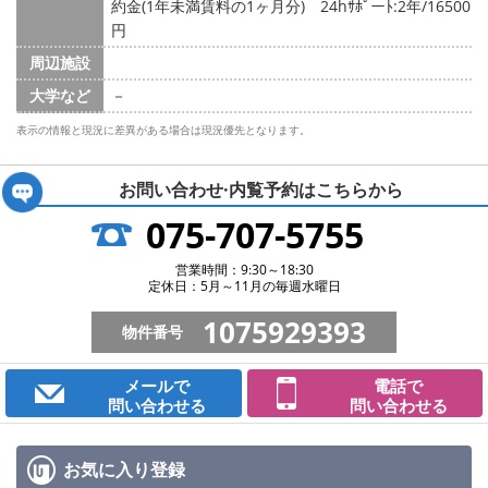
約金(1年未満賃料の1ヶ月分) 24hｻﾎﾟーﾄ:2年/16500
円
周辺施設
大学など
－
表示の情報と現況に差異がある場合は現況優先となります。
お問い合わせ·内覧予約は
こちらから
075-707-5755
営業時間：9:30～18:30
定休日：5月～11月の毎週水曜日
1075929393
物件番号
メールで
電話で
問い合わせる
問い合わせる
お気に入り
登録