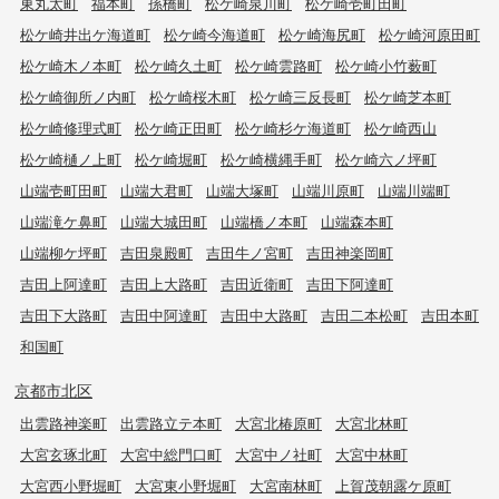
東丸太町
福本町
孫橋町
松ケ崎泉川町
松ケ崎壱町田町
松ケ崎井出ケ海道町
松ケ崎今海道町
松ケ崎海尻町
松ケ崎河原田町
松ケ崎木ノ本町
松ケ崎久土町
松ケ崎雲路町
松ケ崎小竹薮町
松ケ崎御所ノ内町
松ケ崎桜木町
松ケ崎三反長町
松ケ崎芝本町
松ケ崎修理式町
松ケ崎正田町
松ケ崎杉ケ海道町
松ケ崎西山
松ケ崎樋ノ上町
松ケ崎堀町
松ケ崎横縄手町
松ケ崎六ノ坪町
山端壱町田町
山端大君町
山端大塚町
山端川原町
山端川端町
山端滝ケ鼻町
山端大城田町
山端橋ノ本町
山端森本町
山端柳ケ坪町
吉田泉殿町
吉田牛ノ宮町
吉田神楽岡町
吉田上阿達町
吉田上大路町
吉田近衛町
吉田下阿達町
吉田下大路町
吉田中阿達町
吉田中大路町
吉田二本松町
吉田本町
和国町
京都市北区
出雲路神楽町
出雲路立テ本町
大宮北椿原町
大宮北林町
大宮玄琢北町
大宮中総門口町
大宮中ノ社町
大宮中林町
大宮西小野堀町
大宮東小野堀町
大宮南林町
上賀茂朝露ケ原町