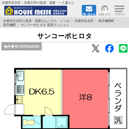
×
京都市左京区・京都大学の賃貸・貸家・一人暮らし
問い合わせ
お気に入り
TOPページ
京都市左京区の賃貸・貸家ならハウス・メッセ
京都市右京区
西京極郡町
西京極駅
サンコーポヒロタ 賃貸マンション
地図から検索
サンコーポヒロタ
物件番号/
1075929393
地域から検索
京都大学＆京都芸術大学生さんに
書類DL & 入居者さまへ
家族で住むならマンション？賃家？
一人暮らしの物件特集
ペット相談OKの賃貸！