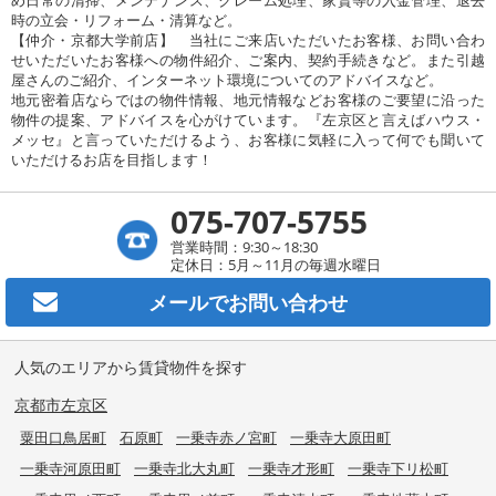
時の立会・リフォーム・清算など。
【仲介・京都大学前店】 当社にご来店いただいたお客様、お問い合わ
せいただいたお客様への物件紹介、ご案内、契約手続きなど。また引越
屋さんのご紹介、インターネット環境についてのアドバイスなど。
地元密着店ならではの物件情報、地元情報などお客様のご要望に沿った
物件の提案、アドバイスを心がけています。『左京区と言えばハウス・
メッセ』と言っていただけるよう、お客様に気軽に入って何でも聞いて
いただけるお店を目指します！
075-707-5755
営業時間：9:30～18:30
定休日：5月～11月の毎週水曜日
メールで
お問い合わせ
人気のエリアから賃貸物件を探す
京都市左京区
粟田口鳥居町
石原町
一乗寺赤ノ宮町
一乗寺大原田町
一乗寺河原田町
一乗寺北大丸町
一乗寺才形町
一乗寺下リ松町