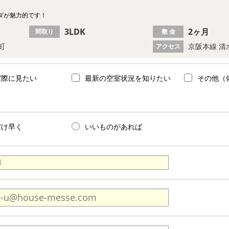
ダが魅力的です！
3LDK
2ヶ月
間取り
敷 金
町
京阪本線 清
アクセス
実際に見たい
最新の空室状況を知りたい
その他（
だけ早く
いいものがあれば