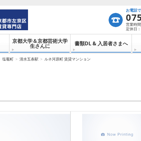
お電話
07
営業時間：
定休日：
京都大学＆京都芸術大学
書類DL & 入居者さまへ
生さんに
塩竈町
清水五条駅
ルネ河原町 賃貸マンション