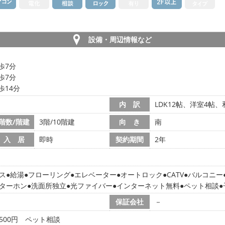
設備・周辺情報など
歩7分
歩7分
歩14分
内 訳
LDK12帖、洋室4帖
階数/階建
3階/10階建
向 き
南
入 居
即時
契約期間
2年
ス
給湯
フローリング
エレベーター
オートロック
CATV
バルコニー
ニターホン
洗面所独立
光ファイバー
インターネット無料
ペット相談
保証会社
－
500円
ペット相談