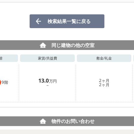
検索結果一覧に戻る
同じ建物の他の空室
階
家賃/
共益費
敷金/
礼金
13.0
2
ヶ月
万円
9
階
2
－
ヶ月
物件のお問い合わせ