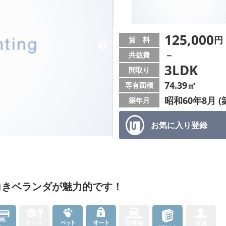
125,000
円
賃 料
－
共益費
3LDK
間取り
74.39㎡
専有面積
昭和60年8月 (
築年月
お気に入り
登録
向きベランダが魅力的です！