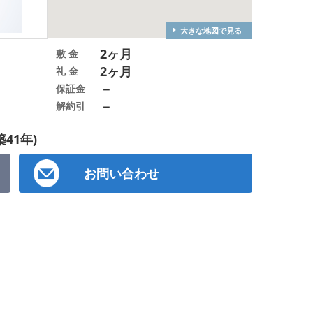
大きな地図で見る
2ヶ月
敷 金
2ヶ月
礼 金
－
保証金
－
解約引
築41年)
お問い合わせ