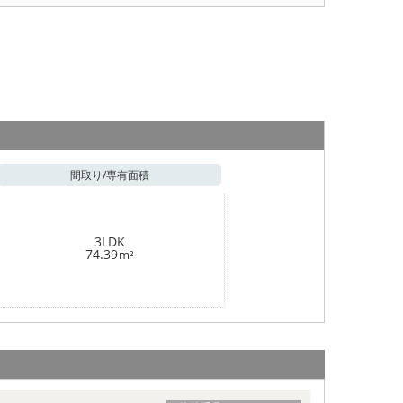
間取り/
専有面積
3LDK
74.39
m²