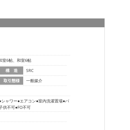
、和室6帖、和室6帖
構 造
SRC
取引態様
一般媒介
シャワー
エアコン
室内洗濯置場
バ
子供不可
FO不可