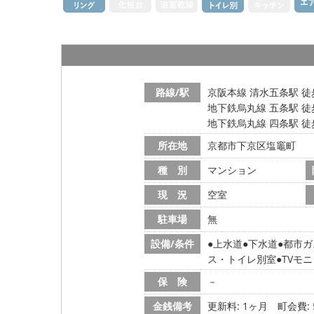
路線/駅
京阪本線 清水五条駅 徒
地下鉄烏丸線 五条駅 徒
地下鉄烏丸線 四条駅 徒
所在地
京都市下京区塩竈町
種 別
マンション
現 況
空室
駐車場
無
設備/条件
上水道
下水道
都市ガ
ス・トイレ別室
TVモ
保 険
－
金銭備考
更新料: 1ヶ月
町会費: 