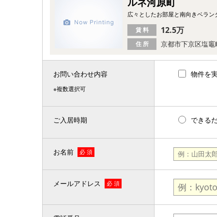
ルネ河原町
広々としたお部屋と南向きベラン
12.5万
賃 料
京都市下京区塩竈
住 所
お問い合わせ内容
物件を
※複数選択可
ご入居時期
できる
お名前
必 須
メールアドレス
必 須