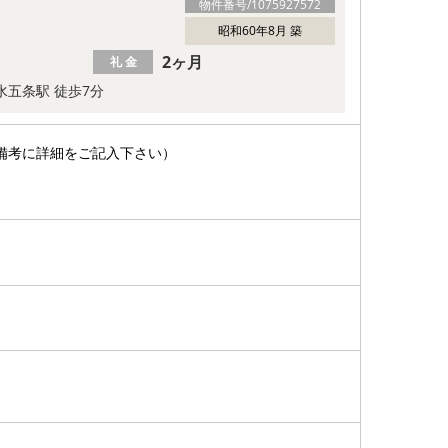
物件番号/
1075927572
昭和60年8月 築
2ヶ月
礼 金
水五条駅 徒歩7分
備考に詳細をご記入下さい）