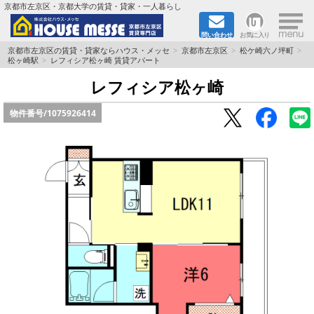
×
京都市左京区・京都大学の賃貸・貸家・一人暮らし
問い合わせ
お気に入り
TOPページ
京都市左京区の賃貸・貸家ならハウス・メッセ
京都市左京区
松ケ崎六ノ坪町
松ヶ崎駅
レフィシア松ヶ崎 賃貸アパート
地図から検索
レフィシア松ヶ崎
物件番号/
1075926414
地域から検索
京都大学＆京都芸術大学生さんに
書類DL & 入居者さまへ
家族で住むならマンション？賃家？
一人暮らしの物件特集
ペット相談OKの賃貸！