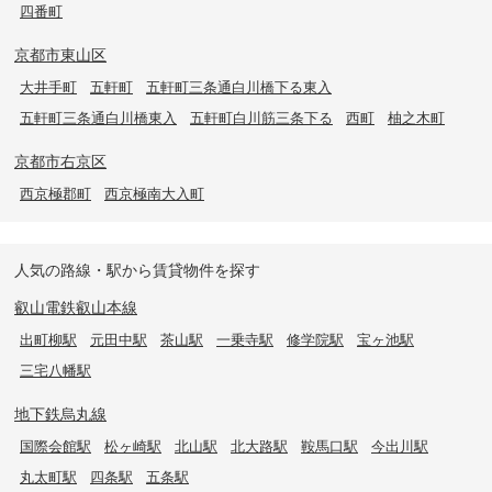
四番町
京都市東山区
大井手町
五軒町
五軒町三条通白川橋下る東入
五軒町三条通白川橋東入
五軒町白川筋三条下る
西町
柚之木町
京都市右京区
西京極郡町
西京極南大入町
人気の路線・駅から賃貸物件を探す
叡山電鉄叡山本線
出町柳駅
元田中駅
茶山駅
一乗寺駅
修学院駅
宝ヶ池駅
三宅八幡駅
地下鉄烏丸線
国際会館駅
松ヶ崎駅
北山駅
北大路駅
鞍馬口駅
今出川駅
丸太町駅
四条駅
五条駅