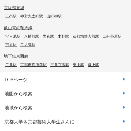
京阪鴨東線
三条駅
神宮丸太町駅
出町柳駅
叡山電鉄鞍馬線
宝ヶ池駅
八幡前駅
岩倉駅
木野駅
京都精華大前駅
二軒茶屋駅
市原駅
二ノ瀬駅
地下鉄東西線
二条駅
京都市役所前駅
三条京阪駅
東山駅
蹴上駅
TOPページ
地図から検索
地域から検索
京都大学＆京都芸術大学生さんに