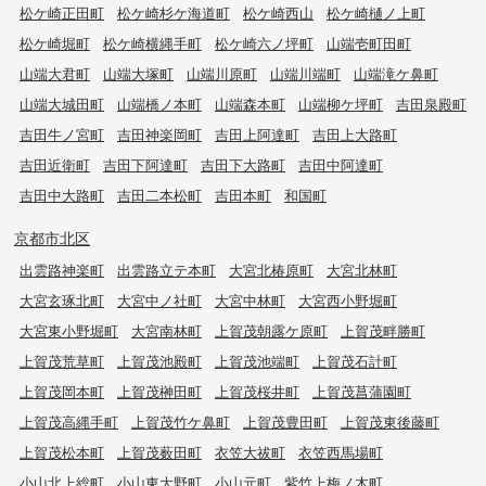
松ケ崎正田町
松ケ崎杉ケ海道町
松ケ崎西山
松ケ崎樋ノ上町
松ケ崎堀町
松ケ崎横縄手町
松ケ崎六ノ坪町
山端壱町田町
山端大君町
山端大塚町
山端川原町
山端川端町
山端滝ケ鼻町
山端大城田町
山端橋ノ本町
山端森本町
山端柳ケ坪町
吉田泉殿町
吉田牛ノ宮町
吉田神楽岡町
吉田上阿達町
吉田上大路町
吉田近衛町
吉田下阿達町
吉田下大路町
吉田中阿達町
吉田中大路町
吉田二本松町
吉田本町
和国町
京都市北区
出雲路神楽町
出雲路立テ本町
大宮北椿原町
大宮北林町
大宮玄琢北町
大宮中ノ社町
大宮中林町
大宮西小野堀町
大宮東小野堀町
大宮南林町
上賀茂朝露ケ原町
上賀茂畔勝町
上賀茂荒草町
上賀茂池殿町
上賀茂池端町
上賀茂石計町
上賀茂岡本町
上賀茂榊田町
上賀茂桜井町
上賀茂菖蒲園町
上賀茂高縄手町
上賀茂竹ケ鼻町
上賀茂豊田町
上賀茂東後藤町
上賀茂松本町
上賀茂薮田町
衣笠大祓町
衣笠西馬場町
小山北上総町
小山東大野町
小山元町
紫竹上梅ノ木町