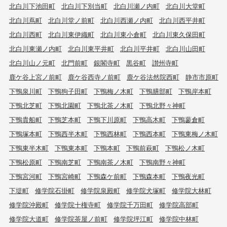
北白川下池田町
北白川下別当町
北白川瀬ノ内町
北白川大堂町
北白川蔦町
北白川堂ノ前町
北白川西瀬ノ内町
北白川西平井町
北白川西町
北白川東伊織町
北白川東小倉町
北白川東久保田町
北白川東瀬ノ内町
北白川東平井町
北白川平井町
北白川山田町
北白川山ノ元町
北門前町
銀閣寺町
黒谷町
讃州寺町
鹿ケ谷上宮ノ前町
鹿ケ谷西寺ノ前町
鹿ケ谷法然院西町
静市市原町
下鴨泉川町
下鴨狗子田町
下鴨梅ノ木町
下鴨膳部町
下鴨岸本町
下鴨北芝町
下鴨北園町
下鴨北茶ノ木町
下鴨北野々神町
下鴨貴船町
下鴨芝本町
下鴨下川原町
下鴨高木町
下鴨蓼倉町
下鴨塚本町
下鴨西半木町
下鴨西林町
下鴨西本町
下鴨東梅ノ木町
下鴨東半木町
下鴨東本町
下鴨本町
下鴨前萩町
下鴨松ノ木町
下鴨松原町
下鴨南芝町
下鴨南茶ノ木町
下鴨南野々神町
下鴨宮河町
下鴨宮崎町
下鴨森ケ前町
下鴨森本町
下鴨夜光町
下堤町
修学院石掛町
修学院泉殿町
修学院犬塚町
修学院大林町
修学院沖殿町
修学院十権寺町
修学院千万田町
修学院高部町
修学院大道町
修学院茶屋ノ前町
修学院坪江町
修学院中林町