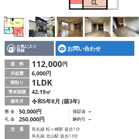
特選物件
ハウスメーカー施工特集！
路線·駅から探す
IT重説について
お気に入り
お問い合わせ
登録
スタッフ紹介
112,000
円
賃 料
6,000円
共益費
賃貸管理の北白川店
1LDK
間取り
店舗情報·アクセス
42.19㎡
専有面積
令和5年8月 (築3年)
築年月
会社概要
50,000円
－
敷 金
保証金
250,000円
－
礼 金
解約引
メールでお問い合わせ
交 通
烏丸線 松ヶ崎駅 徒歩1分
烏丸線 北山駅 徒歩13分