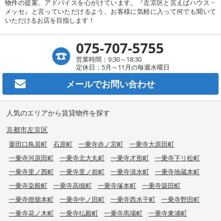
物件の提案、アドバイスを心がけています。『左京区と言えばハウス・
メッセ』と言っていただけるよう、お客様に気軽に入って何でも聞いて
いただけるお店を目指します！
075-707-5755
営業時間：9:30～18:30
定休日：5月～11月の毎週水曜日
メールで
お問い合わせ
人気のエリアから賃貸物件を探す
京都市左京区
粟田口鳥居町
石原町
一乗寺赤ノ宮町
一乗寺大原田町
一乗寺河原田町
一乗寺北大丸町
一乗寺才形町
一乗寺下リ松町
一乗寺里ノ西町
一乗寺里ノ前町
一乗寺清水町
一乗寺地蔵本町
一乗寺染殿町
一乗寺高槻町
一乗寺塚本町
一乗寺築田町
一乗寺燈籠本町
一乗寺中ノ田町
一乗寺西水干町
一乗寺野田町
一乗寺花ノ木町
一乗寺払殿町
一乗寺馬場町
一乗寺東浦町