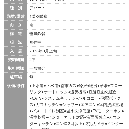
種 別
アパート
階数/階建
1階/2階建
向 き
南
構 造
軽量鉄骨
現 況
居住中
入 居
2026年9月上旬
契約期間
2年
取引態様
一般媒介
駐車場
無
設備/条件
上水道
下水道
都市ガス
冷房
暖房
給湯
フロー
リング
オートロック
追焚機能
洗髪洗面化粧台
CATV
システムキッチン
バルコニー
宅配ボック
ス
ガスキッチン
シャワー
エアコン
室内洗濯置場
バス・トイレ別室
温水洗浄便座
TVモニターホン
浴室乾燥
インターネット対応
洗面所独立
カウン
ターキッチン
コンロ2口以上
防犯カメラ
インター