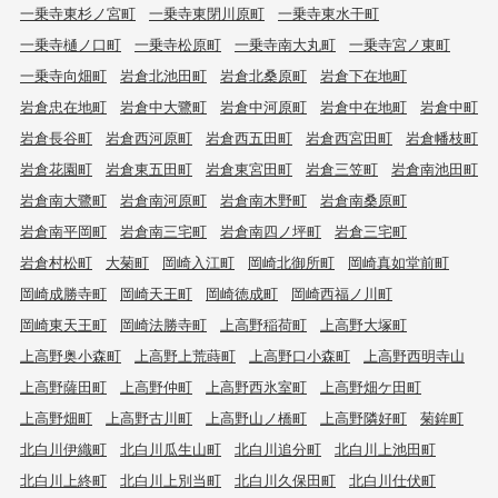
一乗寺東杉ノ宮町
一乗寺東閉川原町
一乗寺東水干町
一乗寺樋ノ口町
一乗寺松原町
一乗寺南大丸町
一乗寺宮ノ東町
一乗寺向畑町
岩倉北池田町
岩倉北桑原町
岩倉下在地町
岩倉忠在地町
岩倉中大鷺町
岩倉中河原町
岩倉中在地町
岩倉中町
岩倉長谷町
岩倉西河原町
岩倉西五田町
岩倉西宮田町
岩倉幡枝町
岩倉花園町
岩倉東五田町
岩倉東宮田町
岩倉三笠町
岩倉南池田町
岩倉南大鷺町
岩倉南河原町
岩倉南木野町
岩倉南桑原町
岩倉南平岡町
岩倉南三宅町
岩倉南四ノ坪町
岩倉三宅町
岩倉村松町
大菊町
岡崎入江町
岡崎北御所町
岡崎真如堂前町
岡崎成勝寺町
岡崎天王町
岡崎徳成町
岡崎西福ノ川町
岡崎東天王町
岡崎法勝寺町
上高野稲荷町
上高野大塚町
上高野奥小森町
上高野上荒蒔町
上高野口小森町
上高野西明寺山
上高野薩田町
上高野仲町
上高野西氷室町
上高野畑ケ田町
上高野畑町
上高野古川町
上高野山ノ橋町
上高野隣好町
菊鉾町
北白川伊織町
北白川瓜生山町
北白川追分町
北白川上池田町
北白川上終町
北白川上別当町
北白川久保田町
北白川仕伏町