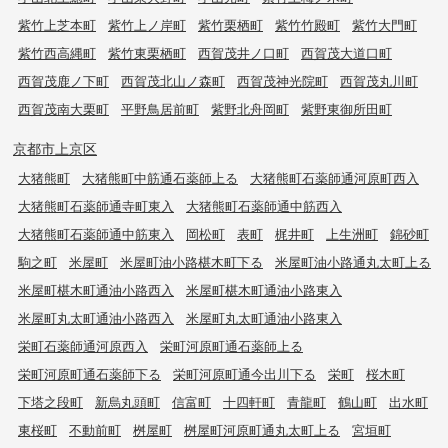
紫竹上芝本町
紫竹上ノ岸町
紫竹栗栖町
紫竹竹殿町
紫竹大門町
紫竹西高縄町
紫竹東栗栖町
西賀茂井ノ口町
西賀茂大道口町
西賀茂鹿ノ下町
西賀茂北山ノ森町
西賀茂神光院町
西賀茂丸川町
西賀茂南大栗町
平野鳥居前町
紫野北舟岡町
紫野東御所田町
京都市上京区
大猪熊町
大猪熊町中筋通石薬師上る
大猪熊町石薬師通河原町西入
大猪熊町石薬師通寺町東入
大猪熊町石薬師通中筋西入
大猪熊町石薬師通中筋東入
岡松町
表町
梶井町
上生洲町
錦砂町
駒之町
米屋町
米屋町油小路椹木町下る
米屋町油小路通丸太町上る
米屋町椹木町通油小路西入
米屋町椹木町通油小路東入
米屋町丸太町通油小路西入
米屋町丸太町通油小路東入
栄町石薬師通河原西入
栄町河原町通石薬師上る
栄町河原町通石薬師下る
栄町河原町通今出川下る
栄町
桜木町
下塔之段町
新烏丸頭町
信富町
十四軒町
青龍町
鶴山町
出水町
東桜町
不動前町
桝屋町
桝屋町河原町通丸太町上る
宮垣町