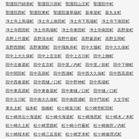
聖護院円頓美町
聖護院川原町
聖護院山王町
聖護院中町
聖護院西町
聖護院東町
聖護院蓮華蔵町
新車屋町
新丸太町
浄土寺上馬場町
浄土寺上南田町
浄土寺下馬場町
浄土寺下南田町
浄土寺西田町
浄土寺馬場町
浄土寺東田町
浄土寺南田町
高野泉町
高野上竹屋町
高野清水町
高野竹屋町
高野蓼原町
高野玉岡町
高野西開町
高野東開町
田中飛鳥井町
田中大堰町
田中大久保町
田中上大久保町
田中上玄京町
田中上古川町
田中上柳町
田中北春菜町
田中玄京町
田中里ノ内町
田中里ノ前町
田中下柳町
田中関田町
田中高原町
田中西浦町
田中西大久保町
田中西高原町
田中西春菜町
田中西樋ノ口町
田中野神町
田中馬場町
田中東高原町
田中東春菜町
田中東樋ノ口町
田中樋ノ口町
田中古川町
田中南大久保町
田中南西浦町
田中門前町
大文字町
東丸太町
福本町
孫橋町
松ケ崎泉川町
松ケ崎壱町田町
松ケ崎井出ケ海道町
松ケ崎今海道町
松ケ崎海尻町
松ケ崎木ノ本町
松ケ崎久土町
松ケ崎雲路町
松ケ崎小竹薮町
松ケ崎御所ノ内町
松ケ崎桜木町
松ケ崎三反長町
松ケ崎芝本町
松ケ崎修理式町