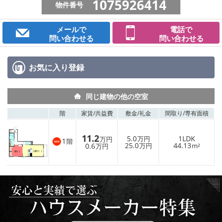
1075926414
物件番号
メールで
電話で
問い合わせる
問い合わせる
お気に入り
登録
同じ建物の他の空室
階
家賃/
共益費
敷金/
礼金
間取り/
専有面積
11.2
5.0
1LDK
万円
万円
1
階
25.0
44.13
0.6
万円
m²
万円