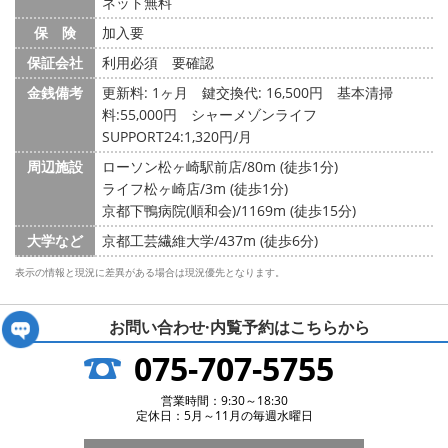
ネット無料
保 険
加入要
保証会社
利用必須 要確認
金銭備考
更新料: 1ヶ月
鍵交換代: 16,500円
基本清掃
料:55,000円 シャーメゾンライフ
SUPPORT24:1,320円/月
周辺施設
ローソン松ヶ崎駅前店/80m (徒歩1分)
ライフ松ヶ崎店/3m (徒歩1分)
京都下鴨病院(順和会)/1169m (徒歩15分)
大学など
京都工芸繊維大学/437m (徒歩6分)
表示の情報と現況に差異がある場合は現況優先となります。
お問い合わせ·内覧予約は
こちらから
075-707-5755
営業時間：9:30～18:30
定休日：5月～11月の毎週水曜日