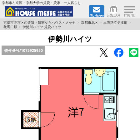
×
京都市左京区・京都大学の賃貸・貸家・一人暮らし
問い合わせ
お気に入り
TOPページ
京都市左京区の賃貸・貸家ならハウス・メッセ
京都市北区
出雲路立テ本町
鞍馬口駅
伊勢川ハイツ 賃貸ハイツ
地図から検索
伊勢川ハイツ
物件番号/
1075925950
地域から検索
京都大学＆京都芸術大学生さんに
書類DL & 入居者さまへ
家族で住むならマンション？賃家？
一人暮らしの物件特集
ペット相談OKの賃貸！