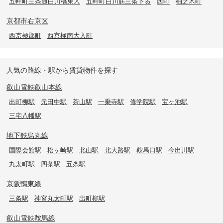
五軒町三条通白川橋東入
五軒町白川筋三条下る
西町
柚之木町
京都市右京区
西京極郡町
西京極南大入町
人気の路線・駅から賃貸物件を探す
叡山電鉄叡山本線
出町柳駅
元田中駅
茶山駅
一乗寺駅
修学院駅
宝ヶ池駅
三宅八幡駅
地下鉄烏丸線
国際会館駅
松ヶ崎駅
北山駅
北大路駅
鞍馬口駅
今出川駅
丸太町駅
四条駅
五条駅
京阪鴨東線
三条駅
神宮丸太町駅
出町柳駅
叡山電鉄鞍馬線