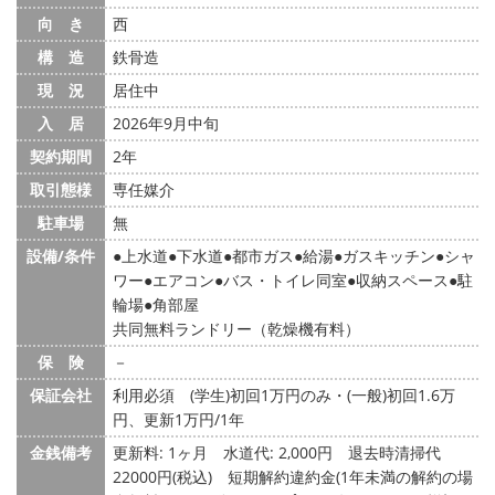
向 き
西
構 造
鉄骨造
現 況
居住中
入 居
2026年9月中旬
契約期間
2年
取引態様
専任媒介
駐車場
無
設備/条件
上水道
下水道
都市ガス
給湯
ガスキッチン
シャ
ワー
エアコン
バス・トイレ同室
収納スペース
駐
輪場
角部屋
共同無料ランドリー（乾燥機有料）
保 険
－
保証会社
利用必須 (学生)初回1万円のみ・(一般)初回1.6万
円、更新1万円/1年
金銭備考
更新料: 1ヶ月
水道代: 2,000円
退去時清掃代
22000円(税込) 短期解約違約金(1年未満の解約の場