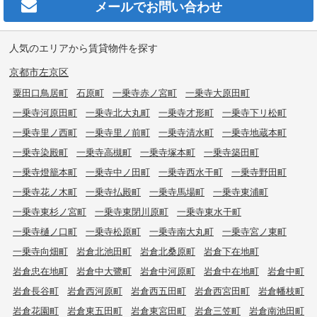
メールで
お問い合わせ
人気のエリアから賃貸物件を探す
京都市左京区
粟田口鳥居町
石原町
一乗寺赤ノ宮町
一乗寺大原田町
一乗寺河原田町
一乗寺北大丸町
一乗寺才形町
一乗寺下リ松町
一乗寺里ノ西町
一乗寺里ノ前町
一乗寺清水町
一乗寺地蔵本町
一乗寺染殿町
一乗寺高槻町
一乗寺塚本町
一乗寺築田町
一乗寺燈籠本町
一乗寺中ノ田町
一乗寺西水干町
一乗寺野田町
一乗寺花ノ木町
一乗寺払殿町
一乗寺馬場町
一乗寺東浦町
一乗寺東杉ノ宮町
一乗寺東閉川原町
一乗寺東水干町
一乗寺樋ノ口町
一乗寺松原町
一乗寺南大丸町
一乗寺宮ノ東町
一乗寺向畑町
岩倉北池田町
岩倉北桑原町
岩倉下在地町
岩倉忠在地町
岩倉中大鷺町
岩倉中河原町
岩倉中在地町
岩倉中町
岩倉長谷町
岩倉西河原町
岩倉西五田町
岩倉西宮田町
岩倉幡枝町
岩倉花園町
岩倉東五田町
岩倉東宮田町
岩倉三笠町
岩倉南池田町