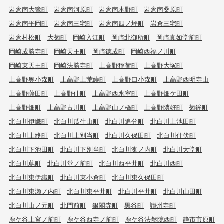
岩倉南大鷺町
岩倉南河原町
岩倉南木野町
岩倉南桑原町
岩倉南平岡町
岩倉南三宅町
岩倉南四ノ坪町
岩倉三宅町
岩倉村松町
大菊町
岡崎入江町
岡崎北御所町
岡崎真如堂前町
岡崎成勝寺町
岡崎天王町
岡崎徳成町
岡崎西福ノ川町
岡崎東天王町
岡崎法勝寺町
上高野稲荷町
上高野大塚町
上高野奥小森町
上高野上荒蒔町
上高野口小森町
上高野西明寺山
上高野薩田町
上高野仲町
上高野西氷室町
上高野畑ケ田町
上高野畑町
上高野古川町
上高野山ノ橋町
上高野隣好町
菊鉾町
北白川伊織町
北白川瓜生山町
北白川追分町
北白川上池田町
北白川上終町
北白川上別当町
北白川久保田町
北白川仕伏町
北白川下池田町
北白川下別当町
北白川瀬ノ内町
北白川大堂町
北白川蔦町
北白川堂ノ前町
北白川西平井町
北白川西町
北白川東伊織町
北白川東小倉町
北白川東久保田町
北白川東瀬ノ内町
北白川東平井町
北白川平井町
北白川山田町
北白川山ノ元町
北門前町
銀閣寺町
黒谷町
讃州寺町
鹿ケ谷上宮ノ前町
鹿ケ谷西寺ノ前町
鹿ケ谷法然院西町
静市市原町