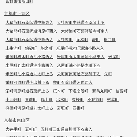
紫野東御所田町
京都市上京区
大猪熊町石薬師通中筋東入
大猪熊町中筋通石薬師上る
大猪熊町石薬師通河原町西入
大猪熊町石薬師通寺町東入
大猪熊町石薬師通中筋西入
大猪熊町
岡松町
表町
梶井町
上生洲町
錦砂町
駒之町
米屋町椹木町通油小路東入
米屋町椹木町通油小路西入
米屋町丸太町通油小路東入
米屋町
米屋町丸太町通油小路西入
米屋町油小路椹木町下る
米屋町油小路通丸太町上る
栄町河原町通石薬師下る
栄町
栄町河原町通今出川下る
栄町石薬師通河原西入
栄町河原町通石薬師上る
桜木町
下塔之段町
新烏丸頭町
信富町
十四軒町
青龍町
鶴山町
出水町
東桜町
不動前町
桝屋町
桝屋町河原町通丸太町上る
宮垣町
四番町
京都市東山区
大井手町
五軒町
五軒町三条通白川橋下る東入