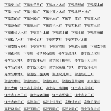
下鴨泉川町
下鴨狗子田町
下鴨梅ノ木町
下鴨膳部町
下鴨岸本町
下鴨北芝町
下鴨北園町
下鴨北茶ノ木町
下鴨北野々神町
下鴨貴船町
下鴨神殿町
下鴨芝本町
下鴨下川原町
下鴨高木町
下鴨蓼倉町
下鴨塚本町
下鴨西半木町
下鴨西林町
下鴨西本町
下鴨東梅ノ木町
下鴨東半木町
下鴨東本町
下鴨本町
下鴨前萩町
下鴨松ノ木町
下鴨松原町
下鴨南芝町
下鴨南茶ノ木町
下鴨南野々神町
下鴨宮河町
下鴨宮崎町
下鴨森ケ前町
下鴨森本町
下鴨夜光町
下堤町
修学院石掛町
修学院泉殿町
修学院犬塚町
修学院大林町
修学院沖殿町
修学院十権寺町
修学院千万田町
修学院高部町
修学院大道町
修学院茶屋ノ前町
修学院坪江町
修学院中林町
聖護院円頓美町
聖護院川原町
聖護院山王町
聖護院中町
聖護院西町
聖護院東町
聖護院蓮華蔵町
新車屋町
新丸太町
浄土寺上馬場町
浄土寺上南田町
浄土寺下馬場町
浄土寺下南田町
浄土寺西田町
浄土寺馬場町
浄土寺東田町
浄土寺南田町
高野泉町
高野上竹屋町
高野清水町
高野竹屋町
高野蓼原町
高野玉岡町
高野西開町
高野東開町
田中飛鳥井町