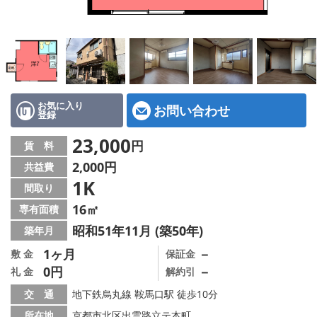
特選物件
ハウスメーカー施工特集！
路線·駅から探す
IT重説について
お気に入り
お問い合わせ
登録
スタッフ紹介
23,000
円
賃 料
2,000円
共益費
賃貸管理の北白川店
1K
間取り
店舗情報·アクセス
16㎡
専有面積
昭和51年11月 (築50年)
築年月
会社概要
1ヶ月
－
敷 金
保証金
0円
－
礼 金
解約引
メールでお問い合わせ
交 通
地下鉄烏丸線 鞍馬口駅 徒歩10分
所在地
京都市北区出雲路立テ本町