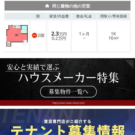
同じ建物の他の空室
階
家賃/
共益費
敷金/
礼金
間取り/
専有面積
2.3
1
1K
ヶ月
万円
2
階
－
16
0.2
m²
万円