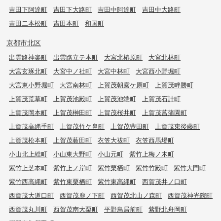
吉田下阿達町
吉田下大路町
吉田中阿達町
吉田中大路町
吉田二本松町
吉田本町
和国町
京都市北区
出雲路神楽町
出雲路立テ本町
大宮北椿原町
大宮北林町
大宮玄琢北町
大宮中ノ社町
大宮中林町
大宮西小野堀町
大宮東小野堀町
大宮南林町
上賀茂朝露ケ原町
上賀茂畔勝町
上賀茂荒草町
上賀茂池殿町
上賀茂池端町
上賀茂石計町
上賀茂岡本町
上賀茂榊田町
上賀茂桜井町
上賀茂菖蒲園町
上賀茂高縄手町
上賀茂竹ケ鼻町
上賀茂豊田町
上賀茂東後藤町
上賀茂松本町
上賀茂薮田町
衣笠大祓町
衣笠西馬場町
小山北上総町
小山東大野町
小山元町
紫竹上梅ノ木町
紫竹上芝本町
紫竹上ノ岸町
紫竹栗栖町
紫竹竹殿町
紫竹大門町
紫竹西高縄町
紫竹東栗栖町
紫竹東高縄町
西賀茂井ノ口町
西賀茂大道口町
西賀茂鹿ノ下町
西賀茂北山ノ森町
西賀茂神光院町
西賀茂丸川町
西賀茂南大栗町
平野鳥居前町
紫野北舟岡町