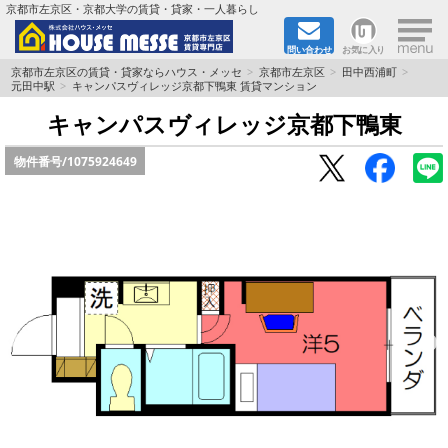
×
京都市左京区・京都大学の賃貸・貸家・一人暮らし
問い合わせ
お気に入り
TOPページ
京都市左京区の賃貸・貸家ならハウス・メッセ
京都市左京区
田中西浦町
元田中駅
キャンパスヴィレッジ京都下鴨東 賃貸マンション
地図から検索
キャンパスヴィレッジ京都下鴨東
物件番号/
1075924649
地域から検索
京都大学＆京都芸術大学生さんに
書類DL & 入居者さまへ
家族で住むならマンション？賃家？
一人暮らしの物件特集
ペット相談OKの賃貸！