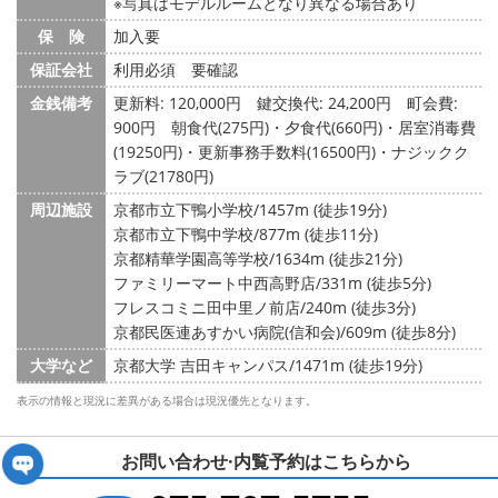
※写真はモデルルームとなり異なる場合あり
保 険
加入要
保証会社
利用必須 要確認
金銭備考
更新料: 120,000円
鍵交換代: 24,200円
町会費:
900円
朝食代(275円)・夕食代(660円)・居室消毒費
(19250円)・更新事務手数料(16500円)・ナジックク
ラブ(21780円)
周辺施設
京都市立下鴨小学校/1457m (徒歩19分)
京都市立下鴨中学校/877m (徒歩11分)
京都精華学園高等学校/1634m (徒歩21分)
ファミリーマート中西高野店/331m (徒歩5分)
フレスコミニ田中里ノ前店/240m (徒歩3分)
京都民医連あすかい病院(信和会)/609m (徒歩8分)
大学など
京都大学 吉田キャンパス/1471m (徒歩19分)
表示の情報と現況に差異がある場合は現況優先となります。
お問い合わせ·内覧予約は
こちらから