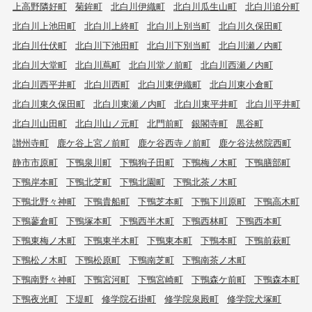
上高野隣好町
菊鉾町
北白川伊織町
北白川瓜生山町
北白川追分町
北白川上池田町
北白川上終町
北白川上別当町
北白川久保田町
北白川仕伏町
北白川下池田町
北白川下別当町
北白川瀬ノ内町
北白川大堂町
北白川蔦町
北白川堂ノ前町
北白川西瀬ノ内町
北白川西平井町
北白川西町
北白川東伊織町
北白川東小倉町
北白川東久保田町
北白川東瀬ノ内町
北白川東平井町
北白川平井町
北白川山田町
北白川山ノ元町
北門前町
銀閣寺町
黒谷町
讃州寺町
鹿ケ谷上宮ノ前町
鹿ケ谷西寺ノ前町
鹿ケ谷法然院西町
静市市原町
下鴨泉川町
下鴨狗子田町
下鴨梅ノ木町
下鴨膳部町
下鴨岸本町
下鴨北芝町
下鴨北園町
下鴨北茶ノ木町
下鴨北野々神町
下鴨貴船町
下鴨芝本町
下鴨下川原町
下鴨高木町
下鴨蓼倉町
下鴨塚本町
下鴨西半木町
下鴨西林町
下鴨西本町
下鴨東梅ノ木町
下鴨東半木町
下鴨東本町
下鴨本町
下鴨前萩町
下鴨松ノ木町
下鴨松原町
下鴨南芝町
下鴨南茶ノ木町
下鴨南野々神町
下鴨宮河町
下鴨宮崎町
下鴨森ケ前町
下鴨森本町
下鴨夜光町
下堤町
修学院石掛町
修学院泉殿町
修学院犬塚町