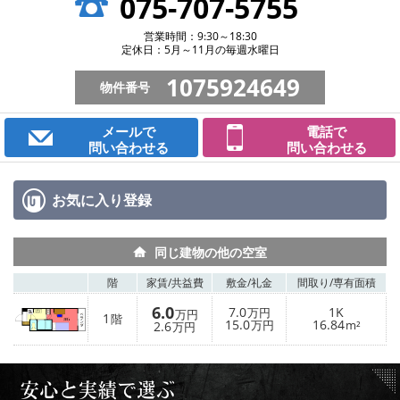
075-707-5755
営業時間：9:30～18:30
定休日：5月～11月の毎週水曜日
1075924649
物件番号
メールで
電話で
問い合わせる
問い合わせる
お気に入り
登録
同じ建物の他の空室
階
家賃/
共益費
敷金/
礼金
間取り/
専有面積
6.0
7.0
1K
万円
万円
1
階
15.0
16.84
2.6
万円
m²
万円