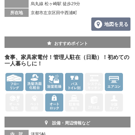
烏丸線 松ヶ崎駅 徒歩29分
所在地
京都市左京区田中西浦町
地図を見る
おすすめポイント
食事、家具家電付！管理人駐在（日勤）！初めての
一人暮らしに！
設備・周辺情報など
内 訳
洋室5帖