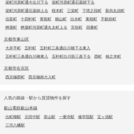
栄町河原町通今出川下る
栄町河原町通石薬師下る
栄町河原町通石薬師上る
桜木町
三栄町
下塔之段町
新烏丸頭町
信富町
十四軒町
青龍町
鶴山町
出水町
東桜町
不動前町
桝屋町
桝屋町河原町通丸太町上る
宮垣町
四番町
京都市東山区
大井手町
五軒町
五軒町三条通白川橋下る東入
五軒町三条通白川橋東入
五軒町白川筋三条下る
西町
柚之木町
京都市右京区
西京極郡町
西京極南大入町
人気の路線・駅から賃貸物件を探す
叡山電鉄叡山本線
出町柳駅
元田中駅
茶山駅
一乗寺駅
修学院駅
宝ヶ池駅
三宅八幡駅