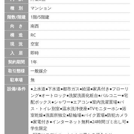
種 別
マンション
階数/階建
1階/5階建
向 き
南西
構 造
RC
現 況
空室
入 居
即時
契約期間
1年
取引態様
一般媒介
駐車場
無
設備/条件
上水道
下水道
都市ガス
給湯
家具付き
フローリ
ング
オートロック
洗髪洗面化粧台
バルコニー
宅
配ボックス
シャワー
エアコン
室内洗濯置場
バ
ス・トイレ別室
温水洗浄便座
TVモニターホン
浴
室乾燥
洗面所独立
駐輪場
バイク置場
防犯カメラ
家電付き
インターネット無料
24時間ゴミ出し可
学生限定