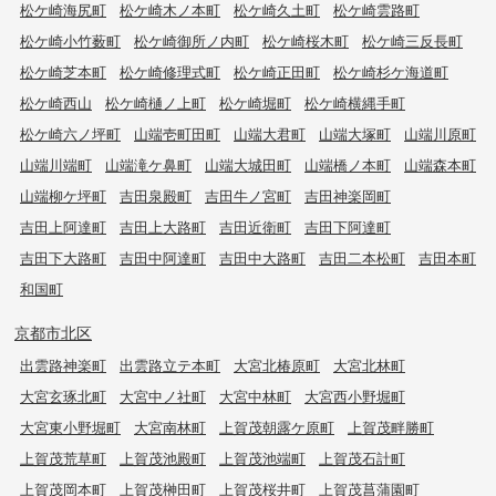
松ケ崎海尻町
松ケ崎木ノ本町
松ケ崎久土町
松ケ崎雲路町
松ケ崎小竹薮町
松ケ崎御所ノ内町
松ケ崎桜木町
松ケ崎三反長町
松ケ崎芝本町
松ケ崎修理式町
松ケ崎正田町
松ケ崎杉ケ海道町
松ケ崎西山
松ケ崎樋ノ上町
松ケ崎堀町
松ケ崎横縄手町
松ケ崎六ノ坪町
山端壱町田町
山端大君町
山端大塚町
山端川原町
山端川端町
山端滝ケ鼻町
山端大城田町
山端橋ノ本町
山端森本町
山端柳ケ坪町
吉田泉殿町
吉田牛ノ宮町
吉田神楽岡町
吉田上阿達町
吉田上大路町
吉田近衛町
吉田下阿達町
吉田下大路町
吉田中阿達町
吉田中大路町
吉田二本松町
吉田本町
和国町
京都市北区
出雲路神楽町
出雲路立テ本町
大宮北椿原町
大宮北林町
大宮玄琢北町
大宮中ノ社町
大宮中林町
大宮西小野堀町
大宮東小野堀町
大宮南林町
上賀茂朝露ケ原町
上賀茂畔勝町
上賀茂荒草町
上賀茂池殿町
上賀茂池端町
上賀茂石計町
上賀茂岡本町
上賀茂榊田町
上賀茂桜井町
上賀茂菖蒲園町