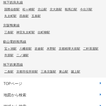
地下鉄烏丸線
国際会館駅
松ヶ崎駅
北山駅
北大路駅
鞍馬口駅
今出川駅
丸太町駅
四条駅
五条駅
京阪鴨東線
三条駅
神宮丸太町駅
出町柳駅
叡山電鉄鞍馬線
宝ヶ池駅
八幡前駅
岩倉駅
木野駅
京都精華大前駅
二軒茶屋駅
市原駅
二ノ瀬駅
地下鉄東西線
二条駅
京都市役所前駅
三条京阪駅
東山駅
蹴上駅
TOPページ
地図から検索