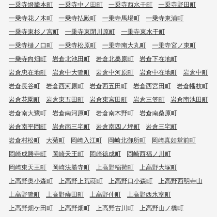
一乗寺燈籠本町
一乗寺中ノ田町
一乗寺西水干町
一乗寺野田町
一乗寺花ノ木町
一乗寺払殿町
一乗寺馬場町
一乗寺東浦町
一乗寺東杉ノ宮町
一乗寺東閉川原町
一乗寺東水干町
一乗寺樋ノ口町
一乗寺松原町
一乗寺南大丸町
一乗寺宮ノ東町
一乗寺向畑町
岩倉北池田町
岩倉北桑原町
岩倉下在地町
岩倉忠在地町
岩倉中大鷺町
岩倉中河原町
岩倉中在地町
岩倉中町
岩倉長谷町
岩倉西河原町
岩倉西五田町
岩倉西宮田町
岩倉幡枝町
岩倉花園町
岩倉東五田町
岩倉東宮田町
岩倉三笠町
岩倉南池田町
岩倉南大鷺町
岩倉南河原町
岩倉南木野町
岩倉南桑原町
岩倉南平岡町
岩倉南三宅町
岩倉南四ノ坪町
岩倉三宅町
岩倉村松町
大菊町
岡崎入江町
岡崎北御所町
岡崎真如堂前町
岡崎成勝寺町
岡崎天王町
岡崎徳成町
岡崎西福ノ川町
岡崎東天王町
岡崎法勝寺町
上高野稲荷町
上高野大塚町
上高野奥小森町
上高野上荒蒔町
上高野口小森町
上高野西明寺山
上高野鷺町
上高野薩田町
上高野仲町
上高野西氷室町
上高野畑ケ田町
上高野畑町
上高野古川町
上高野山ノ橋町