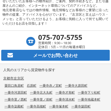
せいただいたお客様への物件紹介、ご案内、契約手続きなど。また引越
屋さんのご紹介、インターネット環境についてのアドバイスなど。
地元密着店ならではの物件情報、地元情報などお客様のご要望に沿った
物件の提案、アドバイスを心がけています。『左京区と言えばハウス・
メッセ』と言っていただけるよう、お客様に気軽に入って何でも聞いて
いただけるお店を目指します！
075-707-5755
営業時間：9:30～18:30
定休日：5月～11月の毎週水曜日
メールで
お問い合わせ
人気のエリアから賃貸物件を探す
京都市左京区
粟田口鳥居町
石原町
一乗寺赤ノ宮町
一乗寺大原田町
一乗寺河原田町
一乗寺北大丸町
一乗寺才形町
一乗寺下リ松町
一乗寺里ノ西町
一乗寺里ノ前町
一乗寺清水町
一乗寺地蔵本町
一乗寺染殿町
一乗寺高槻町
一乗寺塚本町
一乗寺築田町