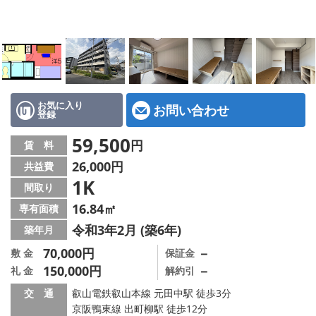
特選物件
ハウスメーカー施工特集！
路線·駅から探す
IT重説について
お気に入り
お問い合わせ
登録
スタッフ紹介
59,500
円
賃 料
26,000円
共益費
賃貸管理の北白川店
1K
間取り
店舗情報·アクセス
16.84㎡
専有面積
令和3年2月 (築6年)
築年月
会社概要
70,000円
－
敷 金
保証金
150,000円
－
礼 金
解約引
メールでお問い合わせ
交 通
叡山電鉄叡山本線 元田中駅 徒歩3分
京阪鴨東線 出町柳駅 徒歩12分