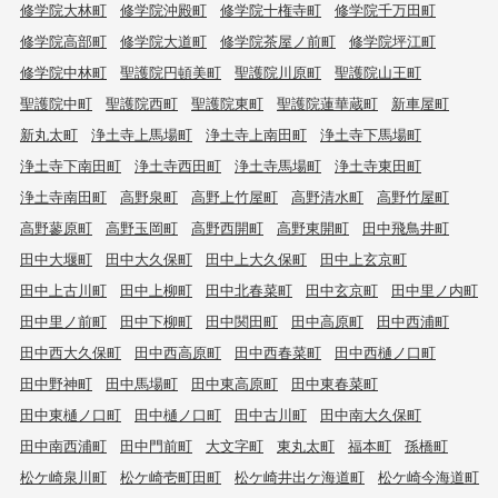
修学院大林町
修学院沖殿町
修学院十権寺町
修学院千万田町
修学院高部町
修学院大道町
修学院茶屋ノ前町
修学院坪江町
修学院中林町
聖護院円頓美町
聖護院川原町
聖護院山王町
聖護院中町
聖護院西町
聖護院東町
聖護院蓮華蔵町
新車屋町
新丸太町
浄土寺上馬場町
浄土寺上南田町
浄土寺下馬場町
浄土寺下南田町
浄土寺西田町
浄土寺馬場町
浄土寺東田町
浄土寺南田町
高野泉町
高野上竹屋町
高野清水町
高野竹屋町
高野蓼原町
高野玉岡町
高野西開町
高野東開町
田中飛鳥井町
田中大堰町
田中大久保町
田中上大久保町
田中上玄京町
田中上古川町
田中上柳町
田中北春菜町
田中玄京町
田中里ノ内町
田中里ノ前町
田中下柳町
田中関田町
田中高原町
田中西浦町
田中西大久保町
田中西高原町
田中西春菜町
田中西樋ノ口町
田中野神町
田中馬場町
田中東高原町
田中東春菜町
田中東樋ノ口町
田中樋ノ口町
田中古川町
田中南大久保町
田中南西浦町
田中門前町
大文字町
東丸太町
福本町
孫橋町
松ケ崎泉川町
松ケ崎壱町田町
松ケ崎井出ケ海道町
松ケ崎今海道町