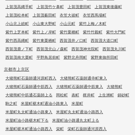
上賀茂高縄手町
上賀茂竹ケ鼻町
上賀茂豊田町
上賀茂東後藤町
上賀茂松本町
上賀茂薮田町
衣笠大祓町
衣笠西馬場町
小山北上総町
小山東大野町
小山元町
紫竹上梅ノ木町
紫竹上芝本町
紫竹上ノ岸町
紫竹栗栖町
紫竹竹殿町
紫竹大門町
紫竹西高縄町
紫竹東栗栖町
西賀茂井ノ口町
西賀茂大道口町
西賀茂鹿ノ下町
西賀茂北山ノ森町
西賀茂神光院町
西賀茂丸川町
西賀茂南大栗町
平野鳥居前町
紫野北舟岡町
紫野東御所田町
京都市上京区
大猪熊町石薬師通河原町西入
大猪熊町石薬師通寺町東入
大猪熊町石薬師通中筋西入
大猪熊町石薬師通中筋東入
大猪熊町
大猪熊町中筋通石薬師上る
岡松町
表町
梶井町
上生洲町
錦砂町
駒之町
米屋町椹木町通油小路東入
米屋町
米屋町丸太町通油小路東入
米屋町丸太町通油小路西入
米屋町油小路椹木町下る
米屋町油小路通丸太町上る
米屋町椹木町通油小路西入
栄町
栄町石薬師通河原西入