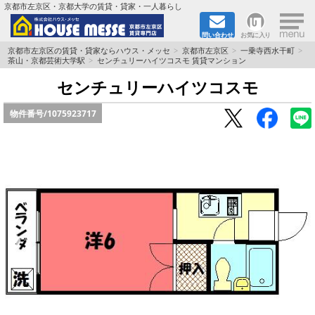
×
京都市左京区・京都大学の賃貸・貸家・一人暮らし
問い合わせ
お気に入り
TOPページ
京都市左京区の賃貸・貸家ならハウス・メッセ
京都市左京区
一乗寺西水干町
茶山・京都芸術大学駅
センチュリーハイツコスモ 賃貸マンション
地図から検索
センチュリーハイツコスモ
物件番号/
1075923717
地域から検索
京都大学＆京都芸術大学生さんに
書類DL & 入居者さまへ
家族で住むならマンション？賃家？
一人暮らしの物件特集
ペット相談OKの賃貸！