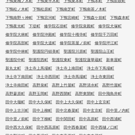
下鴨東梅ノ木町
下鴨東半木町
下鴨東本町
下鴨本町
下鴨前萩町
下鴨松ノ木町
下鴨松原町
下鴨南芝町
下鴨南茶ノ木町
下鴨南野々神町
下鴨宮河町
下鴨宮崎町
下鴨森ケ前町
下鴨森本町
下鴨夜光町
下堤町
修学院石掛町
修学院泉殿町
修学院犬塚町
修学院大林町
修学院沖殿町
修学院十権寺町
修学院千万田町
修学院高部町
修学院大道町
修学院茶屋ノ前町
修学院坪江町
修学院中林町
聖護院円頓美町
聖護院川原町
聖護院山王町
聖護院中町
聖護院西町
聖護院東町
聖護院蓮華蔵町
新車屋町
新丸太町
浄土寺上馬場町
浄土寺上南田町
浄土寺下馬場町
浄土寺下南田町
浄土寺西田町
浄土寺馬場町
浄土寺東田町
浄土寺南田町
高野泉町
高野上竹屋町
高野清水町
高野竹屋町
高野蓼原町
高野玉岡町
高野西開町
高野東開町
田中飛鳥井町
田中大堰町
田中大久保町
田中上大久保町
田中上玄京町
田中上古川町
田中上柳町
田中北春菜町
田中玄京町
田中里ノ内町
田中里ノ前町
田中下柳町
田中関田町
田中高原町
田中西浦町
田中西大久保町
田中西高原町
田中西春菜町
田中西樋ノ口町