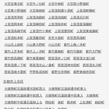
大宮玄琢北町
大宮中ノ社町
大宮中林町
大宮西小野堀町
大宮東小野堀町
大宮南林町
上賀茂朝露ケ原町
上賀茂畔勝町
上賀茂荒草町
上賀茂池殿町
上賀茂池端町
上賀茂石計町
上賀茂岡本町
上賀茂榊田町
上賀茂桜井町
上賀茂菖蒲園町
上賀茂高縄手町
上賀茂竹ケ鼻町
上賀茂豊田町
上賀茂東後藤町
上賀茂松本町
上賀茂薮田町
衣笠大祓町
衣笠西馬場町
小山北上総町
小山東大野町
小山元町
紫竹上梅ノ木町
紫竹上芝本町
紫竹上ノ岸町
紫竹栗栖町
紫竹竹殿町
紫竹大門町
紫竹西高縄町
紫竹東栗栖町
西賀茂井ノ口町
西賀茂大道口町
西賀茂鹿ノ下町
西賀茂北山ノ森町
西賀茂神光院町
西賀茂丸川町
西賀茂南大栗町
平野鳥居前町
紫野北舟岡町
紫野東御所田町
京都市上京区
大猪熊町石薬師通河原町西入
大猪熊町石薬師通寺町東入
大猪熊町石薬師通中筋西入
大猪熊町石薬師通中筋東入
大猪熊町
大猪熊町中筋通石薬師上る
岡松町
表町
梶井町
上生洲町
錦砂町
駒之町
米屋町椹木町通油小路東入
米屋町