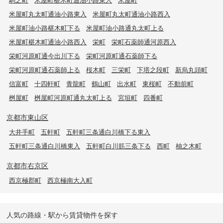
米屋町丸太町通油小路東入
米屋町丸太町通油小路西入
米屋町油小路椹木町下る
米屋町油小路通丸太町上る
米屋町椹木町通油小路西入
栄町
栄町石薬師通河原西入
栄町河原町通今出川下る
栄町河原町通石薬師下る
栄町河原町通石薬師上る
桜木町
三栄町
下塔之段町
新烏丸頭町
信富町
十四軒町
青龍町
鶴山町
出水町
東桜町
不動前町
桝屋町
桝屋町河原町通丸太町上る
宮垣町
四番町
京都市東山区
大井手町
五軒町
五軒町三条通白川橋下る東入
五軒町三条通白川橋東入
五軒町白川筋三条下る
西町
柚之木町
京都市右京区
西京極郡町
西京極南大入町
人気の路線・駅から賃貸物件を探す