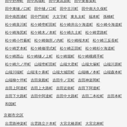
田中野神町
田中馬場町
田中東高原町
田中東春菜町
田中東樋ノ口町
田中樋ノ口町
田中古川町
田中南大久保町
田中南西浦町
田中門前町
大文字町
東丸太町
福本町
孫橋町
松ケ崎泉川町
松ケ崎壱町田町
松ケ崎井出ケ海道町
松ケ崎今海道町
松ケ崎海尻町
松ケ崎木ノ本町
松ケ崎久土町
松ケ崎雲路町
松ケ崎小竹薮町
松ケ崎御所ノ内町
松ケ崎桜木町
松ケ崎三反長町
松ケ崎芝本町
松ケ崎修理式町
松ケ崎正田町
松ケ崎杉ケ海道町
松ケ崎西山
松ケ崎樋ノ上町
松ケ崎堀町
松ケ崎横縄手町
松ケ崎六ノ坪町
山端壱町田町
山端大君町
山端大塚町
山端川原町
山端川端町
山端滝ケ鼻町
山端大城田町
山端橋ノ本町
山端森本町
山端柳ケ坪町
吉田泉殿町
吉田牛ノ宮町
吉田神楽岡町
吉田上阿達町
吉田上大路町
吉田近衛町
吉田下阿達町
吉田下大路町
吉田中阿達町
吉田中大路町
吉田二本松町
吉田本町
和国町
京都市北区
出雲路神楽町
出雲路立テ本町
大宮北椿原町
大宮北林町