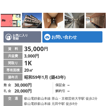
特選物件
ハウスメーカー施工特集！
路線·駅から探す
IT重説について
お気に入り
お問い合わせ
登録
スタッフ紹介
35,000
円
賃 料
3,000円
共益費
賃貸管理の北白川店
1K
間取り
店舗情報·アクセス
20㎡
専有面積
昭和59年1月 (築43年)
築年月
会社概要
30,000円
－
敷 金
保証金
20,000円
－
礼 金
解約引
メールでお問い合わせ
交 通
叡山電鉄叡山本線 茶山・京都芸術大学駅 徒歩2分
叡山電鉄叡山本線 元田中駅 徒歩8分