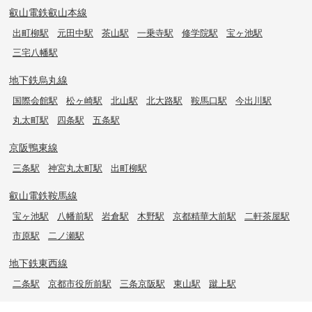
叡山電鉄叡山本線
出町柳駅
元田中駅
茶山駅
一乗寺駅
修学院駅
宝ヶ池駅
三宅八幡駅
地下鉄烏丸線
国際会館駅
松ヶ崎駅
北山駅
北大路駅
鞍馬口駅
今出川駅
丸太町駅
四条駅
五条駅
京阪鴨東線
三条駅
神宮丸太町駅
出町柳駅
叡山電鉄鞍馬線
宝ヶ池駅
八幡前駅
岩倉駅
木野駅
京都精華大前駅
二軒茶屋駅
市原駅
二ノ瀬駅
地下鉄東西線
二条駅
京都市役所前駅
三条京阪駅
東山駅
蹴上駅