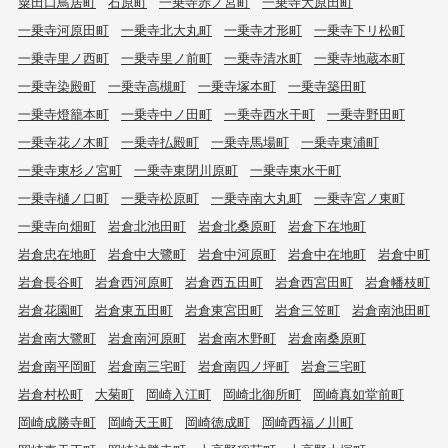
粟田口鳥居町
石原町
一乗寺赤ノ宮町
一乗寺大原田町
一乗寺河原田町
一乗寺北大丸町
一乗寺才形町
一乗寺下リ松町
一乗寺里ノ西町
一乗寺里ノ前町
一乗寺清水町
一乗寺地蔵本町
一乗寺染殿町
一乗寺高槻町
一乗寺塚本町
一乗寺築田町
一乗寺燈籠本町
一乗寺中ノ田町
一乗寺西水干町
一乗寺野田町
一乗寺花ノ木町
一乗寺払殿町
一乗寺馬場町
一乗寺東浦町
一乗寺東杉ノ宮町
一乗寺東閉川原町
一乗寺東水干町
一乗寺樋ノ口町
一乗寺松原町
一乗寺南大丸町
一乗寺宮ノ東町
一乗寺向畑町
岩倉北池田町
岩倉北桑原町
岩倉下在地町
岩倉忠在地町
岩倉中大鷺町
岩倉中河原町
岩倉中在地町
岩倉中町
岩倉長谷町
岩倉西河原町
岩倉西五田町
岩倉西宮田町
岩倉幡枝町
岩倉花園町
岩倉東五田町
岩倉東宮田町
岩倉三笠町
岩倉南池田町
岩倉南大鷺町
岩倉南河原町
岩倉南木野町
岩倉南桑原町
岩倉南平岡町
岩倉南三宅町
岩倉南四ノ坪町
岩倉三宅町
岩倉村松町
大菊町
岡崎入江町
岡崎北御所町
岡崎真如堂前町
岡崎成勝寺町
岡崎天王町
岡崎徳成町
岡崎西福ノ川町