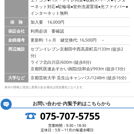
ーネット対応
駐輪場
室外洗濯置場
光ファイバー
インターネット無料
保 険
加入要 16,000円
保証会社
利用必須 要確認
金銭備考
更新料: 1ヶ月
鍵交換代: 16,500円
－
周辺施設
セブンイレブン京都田中西高原町店/133m (徒歩2
分)
ライフ北白川店/600m (徒歩8分)
京都民医連あすかい病院(信和会)/993m (徒歩13分)
大学など
京都芸術大学 瓜生山キャンパス/1248m (徒歩16分)
表示の情報と現況に差異がある場合は現況優先となります。
お問い合わせ·内覧予約は
こちらから
075-707-5755
営業時間：9:30～18:30
定休日：5月～11月の毎週水曜日