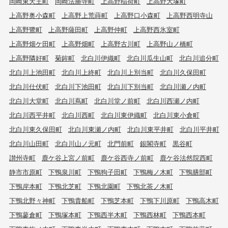
岡崎東天王町
岡崎法勝寺町
上高野稲荷町
上高野大塚町
上高野奥小森町
上高野上荒蒔町
上高野口小森町
上高野西明寺山
上高野鷺町
上高野薩田町
上高野仲町
上高野西氷室町
上高野畑ケ田町
上高野畑町
上高野古川町
上高野山ノ橋町
上高野隣好町
菊鉾町
北白川伊織町
北白川瓜生山町
北白川追分町
北白川上池田町
北白川上終町
北白川上別当町
北白川久保田町
北白川仕伏町
北白川下池田町
北白川下別当町
北白川瀬ノ内町
北白川大堂町
北白川蔦町
北白川堂ノ前町
北白川西瀬ノ内町
北白川西平井町
北白川西町
北白川東伊織町
北白川東小倉町
北白川東久保田町
北白川東瀬ノ内町
北白川東平井町
北白川平井町
北白川山田町
北白川山ノ元町
北門前町
銀閣寺町
黒谷町
讃州寺町
鹿ケ谷上宮ノ前町
鹿ケ谷西寺ノ前町
鹿ケ谷法然院西町
静市市原町
下鴨泉川町
下鴨狗子田町
下鴨梅ノ木町
下鴨膳部町
下鴨岸本町
下鴨北芝町
下鴨北園町
下鴨北茶ノ木町
下鴨北野々神町
下鴨貴船町
下鴨芝本町
下鴨下川原町
下鴨高木町
下鴨蓼倉町
下鴨塚本町
下鴨西半木町
下鴨西林町
下鴨西本町