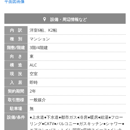
平面図画像
設備・周辺情報など
内 訳
洋室6帖、K2帖
種 別
マンション
階数/階建
3階/4階建
向 き
東
構 造
ALC
現 況
空室
入 居
即時
契約期間
2年
取引態様
一般媒介
駐車場
無
設備/条件
上水道
下水道
都市ガス
冷房
暖房
給湯
フロー
リング
CATV
バルコニー
ガスキッチン
シャワー
エアコン
バス・トイレ同室
収納スペース
インタ