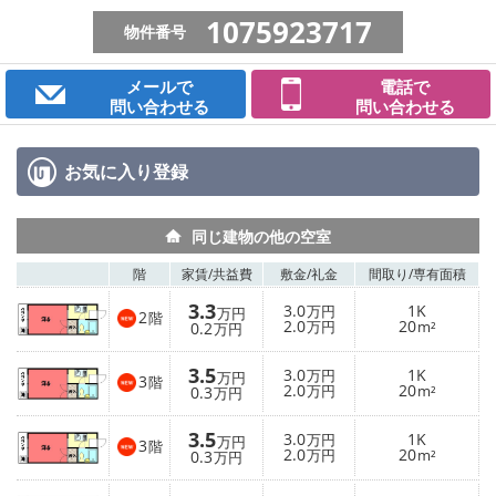
1075923717
物件番号
メールで
電話で
問い合わせる
問い合わせる
お気に入り
登録
同じ建物の他の空室
階
家賃/
共益費
敷金/
礼金
間取り/
専有面積
3.3
3.0
1K
万円
万円
2
階
2.0
20
0.2
万円
m²
万円
3.5
3.0
1K
万円
万円
3
階
2.0
20
0.3
万円
m²
万円
3.5
3.0
1K
万円
万円
3
階
2.0
20
0.3
万円
m²
万円