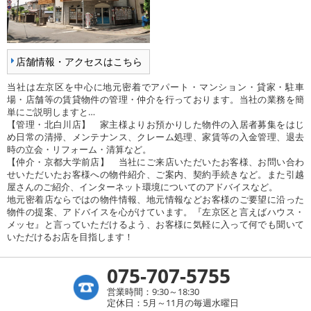
店舗情報・アクセスはこちら
当社は左京区を中心に地元密着でアパート・マンション・貸家・駐車
場・店舗等の賃貸物件の管理・仲介を行っております。当社の業務を簡
単にご説明しますと…
【管理・北白川店】 家主様よりお預かりした物件の入居者募集をはじ
め日常の清掃、メンテナンス、クレーム処理、家賃等の入金管理、退去
時の立会・リフォーム・清算など。
【仲介・京都大学前店】 当社にご来店いただいたお客様、お問い合わ
せいただいたお客様への物件紹介、ご案内、契約手続きなど。また引越
屋さんのご紹介、インターネット環境についてのアドバイスなど。
地元密着店ならではの物件情報、地元情報などお客様のご要望に沿った
物件の提案、アドバイスを心がけています。『左京区と言えばハウス・
メッセ』と言っていただけるよう、お客様に気軽に入って何でも聞いて
いただけるお店を目指します！
075-707-5755
営業時間：9:30～18:30
定休日：5月～11月の毎週水曜日