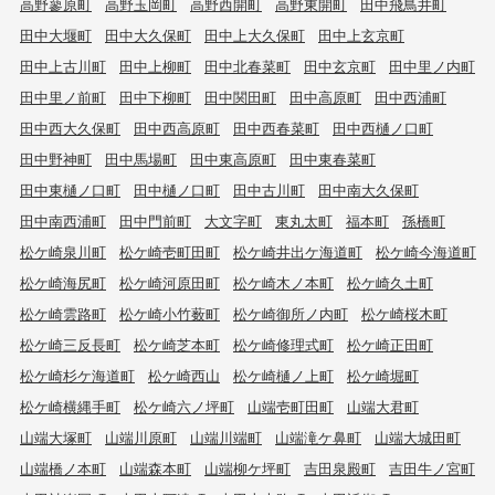
高野蓼原町
高野玉岡町
高野西開町
高野東開町
田中飛鳥井町
田中大堰町
田中大久保町
田中上大久保町
田中上玄京町
田中上古川町
田中上柳町
田中北春菜町
田中玄京町
田中里ノ内町
田中里ノ前町
田中下柳町
田中関田町
田中高原町
田中西浦町
田中西大久保町
田中西高原町
田中西春菜町
田中西樋ノ口町
田中野神町
田中馬場町
田中東高原町
田中東春菜町
田中東樋ノ口町
田中樋ノ口町
田中古川町
田中南大久保町
田中南西浦町
田中門前町
大文字町
東丸太町
福本町
孫橋町
松ケ崎泉川町
松ケ崎壱町田町
松ケ崎井出ケ海道町
松ケ崎今海道町
松ケ崎海尻町
松ケ崎河原田町
松ケ崎木ノ本町
松ケ崎久土町
松ケ崎雲路町
松ケ崎小竹薮町
松ケ崎御所ノ内町
松ケ崎桜木町
松ケ崎三反長町
松ケ崎芝本町
松ケ崎修理式町
松ケ崎正田町
松ケ崎杉ケ海道町
松ケ崎西山
松ケ崎樋ノ上町
松ケ崎堀町
松ケ崎横縄手町
松ケ崎六ノ坪町
山端壱町田町
山端大君町
山端大塚町
山端川原町
山端川端町
山端滝ケ鼻町
山端大城田町
山端橋ノ本町
山端森本町
山端柳ケ坪町
吉田泉殿町
吉田牛ノ宮町