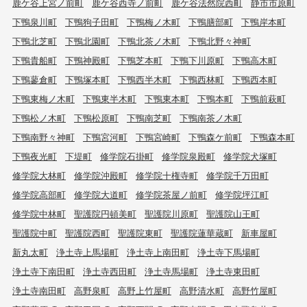
鹿ケ谷上宮ノ前町
鹿ケ谷西寺ノ前町
鹿ケ谷法然院西町
静市市原町
下鴨泉川町
下鴨狗子田町
下鴨梅ノ木町
下鴨膳部町
下鴨岸本町
下鴨北芝町
下鴨北園町
下鴨北茶ノ木町
下鴨北野々神町
下鴨貴船町
下鴨神殿町
下鴨芝本町
下鴨下川原町
下鴨高木町
下鴨蓼倉町
下鴨塚本町
下鴨西半木町
下鴨西林町
下鴨西本町
下鴨東梅ノ木町
下鴨東半木町
下鴨東本町
下鴨本町
下鴨前萩町
下鴨松ノ木町
下鴨松原町
下鴨南芝町
下鴨南茶ノ木町
下鴨南野々神町
下鴨宮河町
下鴨宮崎町
下鴨森ケ前町
下鴨森本町
下鴨夜光町
下堤町
修学院石掛町
修学院泉殿町
修学院犬塚町
修学院大林町
修学院沖殿町
修学院十権寺町
修学院千万田町
修学院高部町
修学院大道町
修学院茶屋ノ前町
修学院坪江町
修学院中林町
聖護院円頓美町
聖護院川原町
聖護院山王町
聖護院中町
聖護院西町
聖護院東町
聖護院蓮華蔵町
新車屋町
新丸太町
浄土寺上馬場町
浄土寺上南田町
浄土寺下馬場町
浄土寺下南田町
浄土寺西田町
浄土寺馬場町
浄土寺東田町
浄土寺南田町
高野泉町
高野上竹屋町
高野清水町
高野竹屋町