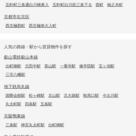
五軒町三条通白川橋東入
五軒町白川筋三条下る
西町
柚之木町
京都市右京区
西京極郡町
西京極南大入町
人気の路線・駅から賃貸物件を探す
叡山電鉄叡山本線
出町柳駅
元田中駅
茶山駅
一乗寺駅
修学院駅
宝ヶ池駅
三宅八幡駅
地下鉄烏丸線
国際会館駅
松ヶ崎駅
北山駅
北大路駅
鞍馬口駅
今出川駅
丸太町駅
四条駅
五条駅
京阪鴨東線
三条駅
神宮丸太町駅
出町柳駅