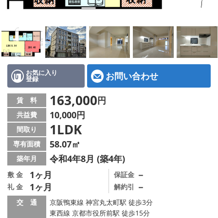
特選物件
ハウスメーカー施工特集！
路線·駅から探す
IT重説について
お気に入り
お問い合わせ
登録
スタッフ紹介
163,000
円
賃 料
10,000円
共益費
賃貸管理の北白川店
1LDK
間取り
店舗情報·アクセス
58.07㎡
専有面積
令和4年8月 (築4年)
築年月
会社概要
1ヶ月
－
敷 金
保証金
1ヶ月
－
礼 金
解約引
メールでお問い合わせ
交 通
京阪鴨東線 神宮丸太町駅 徒歩3分
東西線 京都市役所前駅 徒歩15分