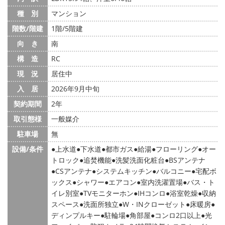
種 別
マンション
階数/階建
1階/5階建
向 き
南
構 造
RC
現 況
居住中
入 居
2026年9月中旬
契約期間
2年
取引態様
一般媒介
駐車場
無
設備/条件
上水道
下水道
都市ガス
給湯
フローリング
オー
トロック
追焚機能
洗髪洗面化粧台
BSアンテナ
CSアンテナ
システムキッチン
バルコニー
宅配ボ
ックス
シャワー
エアコン
室内洗濯置場
バス・ト
イレ別室
TVモニターホン
IHコンロ
浴室乾燥
収納
スペース
洗面所独立
W・INクローゼット
床暖房
ディンプルキー
駐輪場
角部屋
コンロ2口以上
光