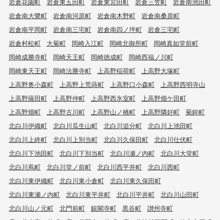
岩倉花園町
岩倉東五田町
岩倉東宮田町
岩倉三笠町
岩倉南池田町
岩倉南大鷺町
岩倉南河原町
岩倉南木野町
岩倉南桑原町
岩倉南平岡町
岩倉南三宅町
岩倉南四ノ坪町
岩倉三宅町
岩倉村松町
大菊町
岡崎入江町
岡崎北御所町
岡崎真如堂前町
岡崎成勝寺町
岡崎天王町
岡崎徳成町
岡崎西福ノ川町
岡崎東天王町
岡崎法勝寺町
上高野稲荷町
上高野大塚町
上高野奥小森町
上高野上荒蒔町
上高野口小森町
上高野西明寺山
上高野薩田町
上高野仲町
上高野西氷室町
上高野畑ケ田町
上高野畑町
上高野古川町
上高野山ノ橋町
上高野隣好町
菊鉾町
北白川伊織町
北白川瓜生山町
北白川追分町
北白川上池田町
北白川上終町
北白川上別当町
北白川久保田町
北白川仕伏町
北白川下池田町
北白川下別当町
北白川瀬ノ内町
北白川大堂町
北白川蔦町
北白川堂ノ前町
北白川西平井町
北白川西町
北白川東伊織町
北白川東小倉町
北白川東久保田町
北白川東瀬ノ内町
北白川東平井町
北白川平井町
北白川山田町
北白川山ノ元町
北門前町
銀閣寺町
黒谷町
讃州寺町