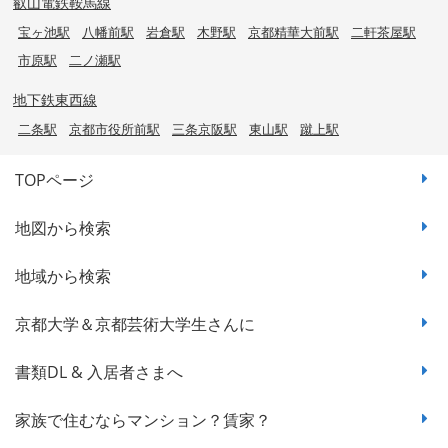
叡山電鉄鞍馬線
宝ヶ池駅
八幡前駅
岩倉駅
木野駅
京都精華大前駅
二軒茶屋駅
市原駅
二ノ瀬駅
地下鉄東西線
二条駅
京都市役所前駅
三条京阪駅
東山駅
蹴上駅
TOPページ
地図から検索
地域から検索
京都大学＆京都芸術大学生さんに
書類DL & 入居者さまへ
家族で住むならマンション？賃家？