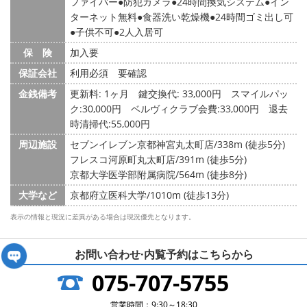
ファイバー
防犯カメラ
24時間換気システム
イン
ターネット無料
食器洗い乾燥機
24時間ゴミ出し可
子供不可
2人入居可
保 険
加入要
保証会社
利用必須 要確認
金銭備考
更新料: 1ヶ月
鍵交換代: 33,000円
スマイルパッ
ク:30,000円 ベルヴィクラブ会費:33,000円 退去
時清掃代:55,000円
周辺施設
セブンイレブン京都神宮丸太町店/338m (徒歩5分)
フレスコ河原町丸太町店/391m (徒歩5分)
京都大学医学部附属病院/564m (徒歩8分)
大学など
京都府立医科大学/1010m (徒歩13分)
表示の情報と現況に差異がある場合は現況優先となります。
お問い合わせ·内覧予約は
こちらから
075-707-5755
営業時間：9:30～18:30