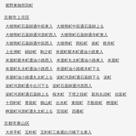
紫野東御所田町
京都市上京区
大猪熊町石薬師通中筋東入
大猪熊町中筋通石薬師上る
大猪熊町石薬師通河原町西入
大猪熊町石薬師通寺町東入
大猪熊町石薬師通中筋西入
大猪熊町
岡松町
表町
梶井町
上生洲町
錦砂町
駒之町
米屋町椹木町通油小路東入
米屋町椹木町通油小路西入
米屋町丸太町通油小路東入
米屋町
米屋町丸太町通油小路西入
米屋町油小路椹木町下る
米屋町油小路通丸太町上る
栄町河原町通石薬師下る
栄町
栄町河原町通今出川下る
栄町石薬師通河原西入
栄町河原町通石薬師上る
桜木町
下塔之段町
新烏丸頭町
信富町
十四軒町
青龍町
鶴山町
出水町
東桜町
不動前町
桝屋町
桝屋町河原町通丸太町上る
宮垣町
四番町
京都市東山区
大井手町
五軒町
五軒町三条通白川橋下る東入