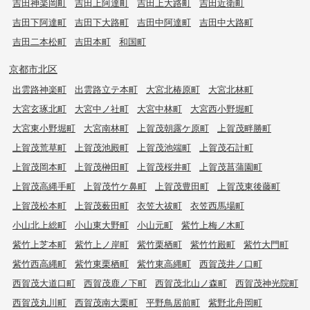
吉田神楽岡町
吉田上阿達町
吉田上大路町
吉田近衛町
吉田下阿達町
吉田下大路町
吉田中阿達町
吉田中大路町
吉田二本松町
吉田本町
和国町
京都市北区
出雲路神楽町
出雲路立テ本町
大宮北椿原町
大宮北林町
大宮玄琢北町
大宮中ノ社町
大宮中林町
大宮西小野堀町
大宮東小野堀町
大宮南林町
上賀茂朝露ケ原町
上賀茂畔勝町
上賀茂荒草町
上賀茂池殿町
上賀茂池端町
上賀茂石計町
上賀茂岡本町
上賀茂榊田町
上賀茂桜井町
上賀茂菖蒲園町
上賀茂高縄手町
上賀茂竹ケ鼻町
上賀茂豊田町
上賀茂東後藤町
上賀茂松本町
上賀茂薮田町
衣笠大祓町
衣笠西馬場町
小山北上総町
小山東大野町
小山元町
紫竹上梅ノ木町
紫竹上芝本町
紫竹上ノ岸町
紫竹栗栖町
紫竹竹殿町
紫竹大門町
紫竹西高縄町
紫竹東栗栖町
紫竹東高縄町
西賀茂井ノ口町
西賀茂大道口町
西賀茂鹿ノ下町
西賀茂北山ノ森町
西賀茂神光院町
西賀茂丸川町
西賀茂南大栗町
平野鳥居前町
紫野北舟岡町