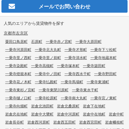
メールで
お問い合わせ
人気のエリアから賃貸物件を探す
京都市左京区
粟田口鳥居町
石原町
一乗寺赤ノ宮町
一乗寺大原田町
一乗寺河原田町
一乗寺北大丸町
一乗寺才形町
一乗寺下リ松町
一乗寺里ノ西町
一乗寺里ノ前町
一乗寺清水町
一乗寺地蔵本町
一乗寺染殿町
一乗寺高槻町
一乗寺塚本町
一乗寺築田町
一乗寺燈籠本町
一乗寺中ノ田町
一乗寺西水干町
一乗寺野田町
一乗寺花ノ木町
一乗寺払殿町
一乗寺馬場町
一乗寺東浦町
一乗寺東杉ノ宮町
一乗寺東閉川原町
一乗寺東水干町
一乗寺樋ノ口町
一乗寺松原町
一乗寺南大丸町
一乗寺宮ノ東町
一乗寺向畑町
岩倉北池田町
岩倉北桑原町
岩倉下在地町
岩倉忠在地町
岩倉中大鷺町
岩倉中河原町
岩倉中在地町
岩倉中町
岩倉長谷町
岩倉西河原町
岩倉西五田町
岩倉西宮田町
岩倉幡枝町