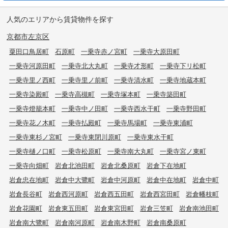
人気のエリアから賃貸物件を探す
京都市左京区
粟田口鳥居町
石原町
一乗寺赤ノ宮町
一乗寺大原田町
一乗寺河原田町
一乗寺北大丸町
一乗寺才形町
一乗寺下リ松町
一乗寺里ノ西町
一乗寺里ノ前町
一乗寺清水町
一乗寺地蔵本町
一乗寺染殿町
一乗寺高槻町
一乗寺塚本町
一乗寺築田町
一乗寺燈籠本町
一乗寺中ノ田町
一乗寺西水干町
一乗寺野田町
一乗寺花ノ木町
一乗寺払殿町
一乗寺馬場町
一乗寺東浦町
一乗寺東杉ノ宮町
一乗寺東閉川原町
一乗寺東水干町
一乗寺樋ノ口町
一乗寺松原町
一乗寺南大丸町
一乗寺宮ノ東町
一乗寺向畑町
岩倉北池田町
岩倉北桑原町
岩倉下在地町
岩倉忠在地町
岩倉中大鷺町
岩倉中河原町
岩倉中在地町
岩倉中町
岩倉長谷町
岩倉西河原町
岩倉西五田町
岩倉西宮田町
岩倉幡枝町
岩倉花園町
岩倉東五田町
岩倉東宮田町
岩倉三笠町
岩倉南池田町
岩倉南大鷺町
岩倉南河原町
岩倉南木野町
岩倉南桑原町