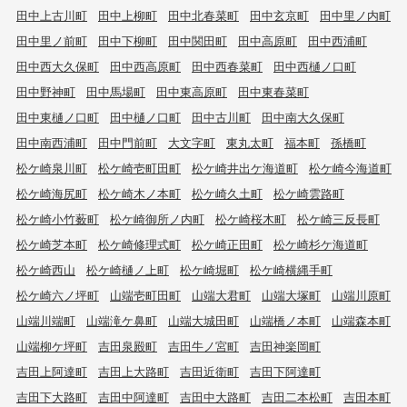
田中上古川町
田中上柳町
田中北春菜町
田中玄京町
田中里ノ内町
田中里ノ前町
田中下柳町
田中関田町
田中高原町
田中西浦町
田中西大久保町
田中西高原町
田中西春菜町
田中西樋ノ口町
田中野神町
田中馬場町
田中東高原町
田中東春菜町
田中東樋ノ口町
田中樋ノ口町
田中古川町
田中南大久保町
田中南西浦町
田中門前町
大文字町
東丸太町
福本町
孫橋町
松ケ崎泉川町
松ケ崎壱町田町
松ケ崎井出ケ海道町
松ケ崎今海道町
松ケ崎海尻町
松ケ崎木ノ本町
松ケ崎久土町
松ケ崎雲路町
松ケ崎小竹薮町
松ケ崎御所ノ内町
松ケ崎桜木町
松ケ崎三反長町
松ケ崎芝本町
松ケ崎修理式町
松ケ崎正田町
松ケ崎杉ケ海道町
松ケ崎西山
松ケ崎樋ノ上町
松ケ崎堀町
松ケ崎横縄手町
松ケ崎六ノ坪町
山端壱町田町
山端大君町
山端大塚町
山端川原町
山端川端町
山端滝ケ鼻町
山端大城田町
山端橋ノ本町
山端森本町
山端柳ケ坪町
吉田泉殿町
吉田牛ノ宮町
吉田神楽岡町
吉田上阿達町
吉田上大路町
吉田近衛町
吉田下阿達町
吉田下大路町
吉田中阿達町
吉田中大路町
吉田二本松町
吉田本町