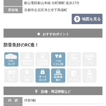
叡山電鉄叡山本線 出町柳駅 徒歩27分
所在地
京都市左京区浄土寺下馬場町
地図を見る
おすすめポイント
防音良好のRC造！
設備・周辺情報など
内 訳
洋室9帖