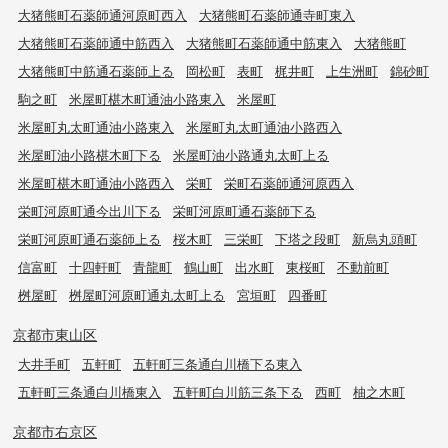
大猪熊町石薬師通河原町西入
大猪熊町石薬師通寺町東入
大猪熊町石薬師通中筋西入
大猪熊町石薬師通中筋東入
大猪熊町
大猪熊町中筋通石薬師上る
岡松町
表町
梶井町
上生洲町
錦砂町
駒之町
米屋町椹木町通油小路東入
米屋町
米屋町丸太町通油小路東入
米屋町丸太町通油小路西入
米屋町油小路椹木町下る
米屋町油小路通丸太町上る
米屋町椹木町通油小路西入
栄町
栄町石薬師通河原西入
栄町河原町通今出川下る
栄町河原町通石薬師下る
栄町河原町通石薬師上る
桜木町
三栄町
下塔之段町
新烏丸頭町
信富町
十四軒町
青龍町
鶴山町
出水町
東桜町
不動前町
桝屋町
桝屋町河原町通丸太町上る
宮垣町
四番町
京都市東山区
大井手町
五軒町
五軒町三条通白川橋下る東入
五軒町三条通白川橋東入
五軒町白川筋三条下る
西町
柚之木町
京都市右京区