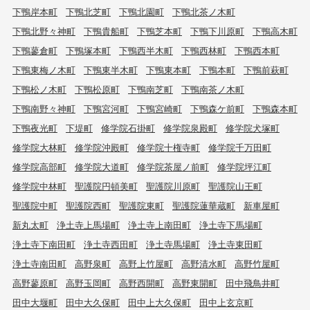
下鴨岸本町
下鴨北芝町
下鴨北園町
下鴨北茶ノ木町
下鴨北野々神町
下鴨貴船町
下鴨芝本町
下鴨下川原町
下鴨高木町
下鴨蓼倉町
下鴨塚本町
下鴨西半木町
下鴨西林町
下鴨西本町
下鴨東梅ノ木町
下鴨東半木町
下鴨東本町
下鴨本町
下鴨前萩町
下鴨松ノ木町
下鴨松原町
下鴨南芝町
下鴨南茶ノ木町
下鴨南野々神町
下鴨宮河町
下鴨宮崎町
下鴨森ケ前町
下鴨森本町
下鴨夜光町
下堤町
修学院石掛町
修学院泉殿町
修学院犬塚町
修学院大林町
修学院沖殿町
修学院十権寺町
修学院千万田町
修学院高部町
修学院大道町
修学院茶屋ノ前町
修学院坪江町
修学院中林町
聖護院円頓美町
聖護院川原町
聖護院山王町
聖護院中町
聖護院西町
聖護院東町
聖護院蓮華蔵町
新車屋町
新丸太町
浄土寺上馬場町
浄土寺上南田町
浄土寺下馬場町
浄土寺下南田町
浄土寺西田町
浄土寺馬場町
浄土寺東田町
浄土寺南田町
高野泉町
高野上竹屋町
高野清水町
高野竹屋町
高野蓼原町
高野玉岡町
高野西開町
高野東開町
田中飛鳥井町
田中大堰町
田中大久保町
田中上大久保町
田中上玄京町