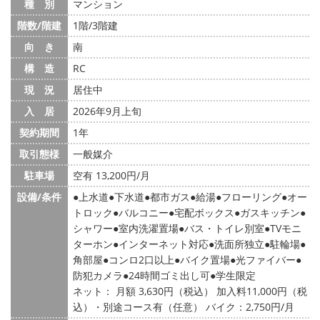
種 別
マンション
階数/階建
1階/3階建
向 き
南
構 造
RC
現 況
居住中
入 居
2026年9月上旬
契約期間
1年
取引態様
一般媒介
駐車場
空有 13,200円/月
設備/条件
上水道
下水道
都市ガス
給湯
フローリング
オー
トロック
バルコニー
宅配ボックス
ガスキッチン
シャワー
室内洗濯置場
バス・トイレ別室
TVモニ
ターホン
インターネット対応
洗面所独立
駐輪場
角部屋
コンロ2口以上
バイク置場
光ファイバー
防犯カメラ
24時間ゴミ出し可
学生限定
ネット： 月額 3,630円（税込） 加入料11,000円（税
込）・別途コース有（任意） バイク：2,750円/月