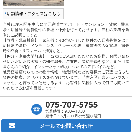
店舗情報・アクセスはこちら
当社は左京区を中心に地元密着でアパート・マンション・貸家・駐車
場・店舗等の賃貸物件の管理・仲介を行っております。当社の業務を簡
単にご説明しますと…
【管理・北白川店】 家主様よりお預かりした物件の入居者募集をはじ
め日常の清掃、メンテナンス、クレーム処理、家賃等の入金管理、退去
時の立会・リフォーム・清算など。
【仲介・京都大学前店】 当社にご来店いただいたお客様、お問い合わ
せいただいたお客様への物件紹介、ご案内、契約手続きなど。また引越
屋さんのご紹介、インターネット環境についてのアドバイスなど。
地元密着店ならではの物件情報、地元情報などお客様のご要望に沿った
物件の提案、アドバイスを心がけています。『左京区と言えばハウス・
メッセ』と言っていただけるよう、お客様に気軽に入って何でも聞いて
いただけるお店を目指します！
075-707-5755
営業時間：9:30～18:30
定休日：5月～11月の毎週水曜日
メールで
お問い合わせ