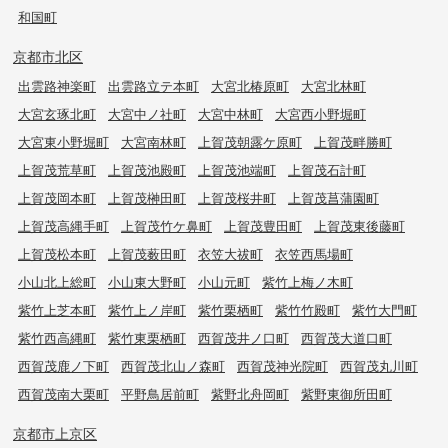
和国町
京都市北区
出雲路神楽町
出雲路立テ本町
大宮北椿原町
大宮北林町
大宮玄琢北町
大宮中ノ社町
大宮中林町
大宮西小野堀町
大宮東小野堀町
大宮南林町
上賀茂朝露ケ原町
上賀茂畔勝町
上賀茂荒草町
上賀茂池殿町
上賀茂池端町
上賀茂石計町
上賀茂岡本町
上賀茂榊田町
上賀茂桜井町
上賀茂菖蒲園町
上賀茂高縄手町
上賀茂竹ケ鼻町
上賀茂豊田町
上賀茂東後藤町
上賀茂松本町
上賀茂薮田町
衣笠大祓町
衣笠西馬場町
小山北上総町
小山東大野町
小山元町
紫竹上梅ノ木町
紫竹上芝本町
紫竹上ノ岸町
紫竹栗栖町
紫竹竹殿町
紫竹大門町
紫竹西高縄町
紫竹東栗栖町
西賀茂井ノ口町
西賀茂大道口町
西賀茂鹿ノ下町
西賀茂北山ノ森町
西賀茂神光院町
西賀茂丸川町
西賀茂南大栗町
平野鳥居前町
紫野北舟岡町
紫野東御所田町
京都市上京区