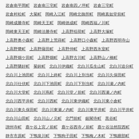
岩倉南平岡町
岩倉南三宅町
岩倉南四ノ坪町
岩倉三宅町
岩倉村松町
大菊町
岡崎入江町
岡崎北御所町
岡崎真如堂前町
岡崎成勝寺町
岡崎天王町
岡崎徳成町
岡崎西福ノ川町
岡崎東天王町
岡崎法勝寺町
上高野稲荷町
上高野大塚町
上高野奥小森町
上高野上荒蒔町
上高野口小森町
上高野西明寺山
上高野鷺町
上高野薩田町
上高野仲町
上高野西氷室町
上高野畑ケ田町
上高野畑町
上高野古川町
上高野山ノ橋町
上高野隣好町
菊鉾町
北白川伊織町
北白川瓜生山町
北白川追分町
北白川上池田町
北白川上終町
北白川上別当町
北白川久保田町
北白川仕伏町
北白川下池田町
北白川下別当町
北白川瀬ノ内町
北白川大堂町
北白川蔦町
北白川堂ノ前町
北白川西瀬ノ内町
北白川西平井町
北白川西町
北白川東伊織町
北白川東小倉町
北白川東久保田町
北白川東瀬ノ内町
北白川東平井町
北白川平井町
北白川山田町
北白川山ノ元町
北門前町
銀閣寺町
黒谷町
讃州寺町
鹿ケ谷上宮ノ前町
鹿ケ谷西寺ノ前町
鹿ケ谷法然院西町
静市市原町
下鴨泉川町
下鴨狗子田町
下鴨梅ノ木町
下鴨膳部町