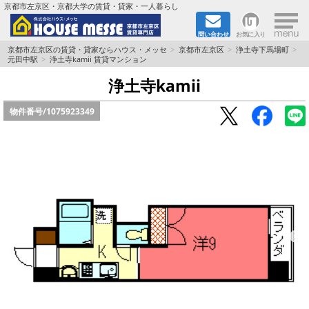
×
京都市左京区・京都大学の賃貸・貸家・一人暮らし
問い合わせ
お気に入り
TOPページ
京都市左京区の賃貸・貸家ならハウス・メッセ
京都市左京区
浄土寺下馬場町
元田中駅
浄土寺kamii 賃貸マンション
地図から検索
浄土寺kamii
物件番号/
1075923349
地域から検索
京都大学＆京都芸術大学生さんに
書類DL & 入居者さまへ
家族で住むならマンション？賃家？
一人暮らしの物件特集
ペット相談OKの賃貸！