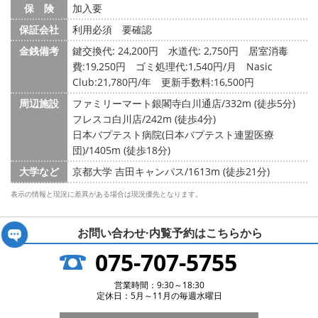
保 険
加入要
保証会社
利用必須 要確認
金銭備考
鍵交換代: 24,200円
水道代: 2,750円
居室消毒
費:19,250円 ゴミ処理代:1,540円/月 Nasic
Club:21,780円/年 更新手数料:16,500円
周辺施設
ファミリーマート銀閣寺白川通店/332m (徒歩5分)
フレスコ白川店/242m (徒歩4分)
日本バプテスト病院(日本バプテスト連盟医療
団)/1405m (徒歩18分)
大学など
京都大学 吉田キャンパス/1613m (徒歩21分)
表示の情報と現況に差異がある場合は現況優先となります。
お問い合わせ·内覧予約は
こちらから
075-707-5755
営業時間：9:30～18:30
定休日：5月～11月の毎週水曜日