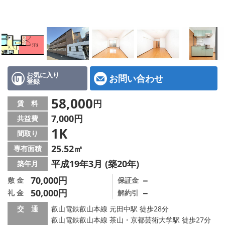
特選物件
ハウスメーカー施工特集！
路線·駅から探す
IT重説について
お気に入り
お問い合わせ
登録
スタッフ紹介
58,000
円
賃 料
7,000円
共益費
賃貸管理の北白川店
1K
間取り
店舗情報·アクセス
25.52㎡
専有面積
平成19年3月 (築20年)
築年月
会社概要
70,000円
－
敷 金
保証金
50,000円
－
礼 金
解約引
メールでお問い合わせ
交 通
叡山電鉄叡山本線 元田中駅 徒歩28分
叡山電鉄叡山本線 茶山・京都芸術大学駅 徒歩27分