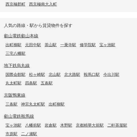
西京極郡町
西京極南大入町
人気の路線・駅から賃貸物件を探す
叡山電鉄叡山本線
出町柳駅
元田中駅
茶山駅
一乗寺駅
修学院駅
宝ヶ池駅
三宅八幡駅
地下鉄烏丸線
国際会館駅
松ヶ崎駅
北山駅
北大路駅
鞍馬口駅
今出川駅
丸太町駅
四条駅
五条駅
京阪鴨東線
三条駅
神宮丸太町駅
出町柳駅
叡山電鉄鞍馬線
宝ヶ池駅
八幡前駅
岩倉駅
木野駅
京都精華大前駅
二軒茶屋駅
市原駅
二ノ瀬駅