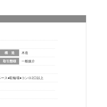
構 造
木造
取引態様
一般媒介
ペース
駐輪場
コンロ2口以上