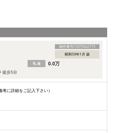
物件番号/
1075922773
昭和59年1月 築
0.0万
礼 金
 徒歩5分
備考に詳細をご記入下さい）