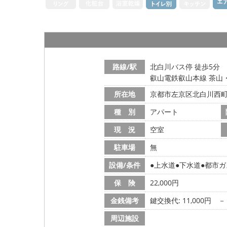
路線/駅
北白川バス停 徒歩5分
叡山電鉄叡山本線 茶山
所在地
京都市左京区北白川西
種 別
アパート
現 況
空室
駐車場
無
設備/条件
上水道
下水道
都市ガ
保 険
22,000円
金銭備考
鍵交換代: 11,000円
－
周辺施設