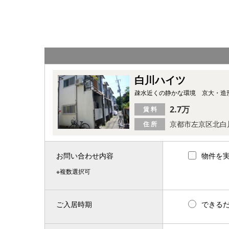
白川ハイツ
疎水近くの静かな環境 京大・造
2.7万
賃 料
京都市左京区北白
住 所
お問い合わせ内容
物件を
※複数選択可
ご入居時期
できる