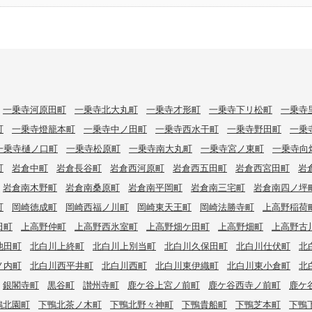
一乗寺河原田町
一乗寺北大丸町
一乗寺才形町
一乗寺下リ松町
一乗寺
町
一乗寺燈籠本町
一乗寺中ノ田町
一乗寺西水干町
一乗寺野田町
一乗
一乗寺樋ノ口町
一乗寺松原町
一乗寺南大丸町
一乗寺宮ノ東町
一乗寺向
町
岩倉中町
岩倉長谷町
岩倉西河原町
岩倉西五田町
岩倉西宮田町
岩
岩倉南木野町
岩倉南桑原町
岩倉南平岡町
岩倉南三宅町
岩倉南四ノ坪
町
岡崎徳成町
岡崎西福ノ川町
岡崎東天王町
岡崎法勝寺町
上高野稲荷
田町
上高野仲町
上高野西氷室町
上高野畑ケ田町
上高野畑町
上高野古
池田町
北白川上終町
北白川上別当町
北白川久保田町
北白川仕伏町
北
ノ内町
北白川西平井町
北白川西町
北白川東伊織町
北白川東小倉町
北
銀閣寺町
黒谷町
讃州寺町
鹿ケ谷上宮ノ前町
鹿ケ谷西寺ノ前町
鹿ケ
鴨北園町
下鴨北茶ノ木町
下鴨北野々神町
下鴨貴船町
下鴨芝本町
下鴨