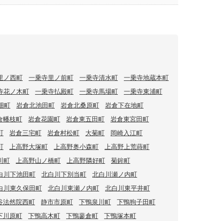
里ノ西町
一乗寺里ノ前町
一乗寺清水町
一乗寺地蔵本町
寺花ノ木町
一乗寺払殿町
一乗寺馬場町
一乗寺東浦町
畑町
岩倉北池田町
岩倉北桑原町
岩倉下在地町
倉幡枝町
岩倉花園町
岩倉東五田町
岩倉東宮田町
町
岩倉三宅町
岩倉村松町
大菊町
岡崎入江町
町
上高野大塚町
上高野奥小森町
上高野上荒蒔町
川町
上高野山ノ橋町
上高野隣好町
菊鉾町
白川下池田町
北白川下別当町
北白川瀬ノ内町
白川東久保田町
北白川東瀬ノ内町
北白川東平井町
谷法然院西町
静市市原町
下鴨泉川町
下鴨狗子田町
下川原町
下鴨高木町
下鴨蓼倉町
下鴨塚本町