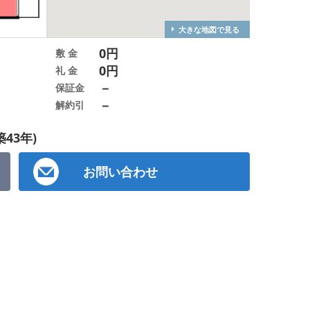
大きな地図で見る
0円
敷 金
0円
礼 金
－
保証金
－
解約引
築43年)
お問い合わせ