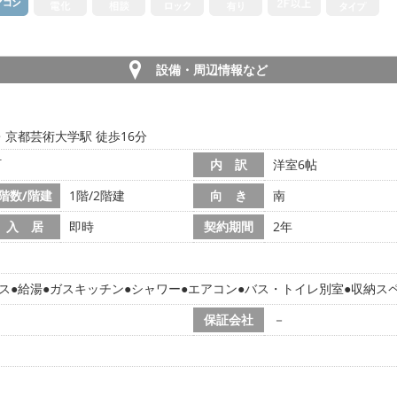
設備・周辺情報など
・京都芸術大学駅 徒歩16分
町
内 訳
洋室6帖
階数/階建
1階/2階建
向 き
南
入 居
即時
契約期間
2年
ス
給湯
ガスキッチン
シャワー
エアコン
バス・トイレ別室
収納ス
保証会社
－