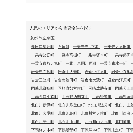
人気のエリアから賃貸物件を探す
京都市左京区
粟田口鳥居町
石原町
一乗寺赤ノ宮町
一乗寺大原田町
一乗寺染殿町
一乗寺高槻町
一乗寺塚本町
一乗寺築田
一乗寺東杉ノ宮町
一乗寺東閉川原町
一乗寺東水干町
岩倉忠在地町
岩倉中大鷺町
岩倉中河原町
岩倉中在地
岩倉三笠町
岩倉南池田町
岩倉南大鷺町
岩倉南河原町
岡崎北御所町
岡崎真如堂前町
岡崎成勝寺町
岡崎天王
上高野口小森町
上高野西明寺山
上高野鷺町
上高野薩
北白川伊織町
北白川瓜生山町
北白川追分町
北白川上
北白川大堂町
北白川蔦町
北白川堂ノ前町
北白川西瀬
北白川平井町
北白川山田町
北白川山ノ元町
北門前町
下鴨梅ノ木町
下鴨膳部町
下鴨岸本町
下鴨北芝町
下