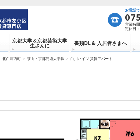
お電話
07
営業時間：
定休日：
京都大学＆京都芸術大学
書類DL & 入居者さまへ
生さんに
北白川西町
茶山・京都芸術大学駅
白川ハイツ 賃貸アパート