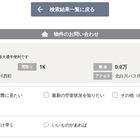
検索結果一覧に戻る
物件のお問い合わせ
形大通学便利です
1K
0.0万
間取り
敷 金
川西町
北白川バス停
アクセス
実際に見たい
最新の空室状況を知りたい
その他（
だけ早く
いいものがあれば