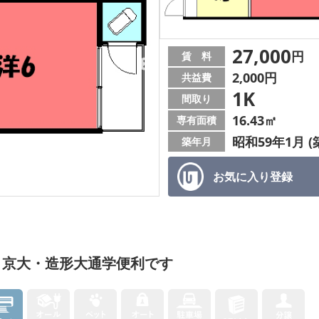
27,000
円
賃 料
2,000円
共益費
1K
間取り
16.43㎡
専有面積
昭和59年1月 (
築年月
お気に入り
登録
 京大・造形大通学便利です